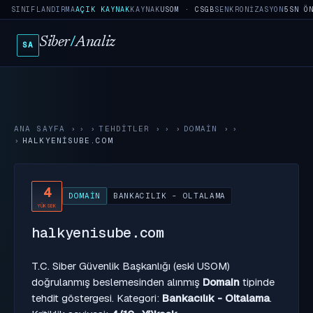
SINIFLANDIRMA
AÇIK KAYNAK
KAYNAK
USOM · CSGB
SENKRONIZASYON
5SN Ö
Siber
/
Analiz
SA
ANA SAYFA
›
TEHDITLER
›
DOMAIN
›
HALKYENISUBE.COM
4
DOMAIN
BANKACILIK - OLTALAMA
YÜKSEK
halkyenisube.com
T.C. Siber Güvenlik Başkanlığı (eski USOM)
doğrulanmış beslemesinden alınmış
Domain
tipinde
tehdit göstergesi. Kategori:
Bankacılık - Oltalama
.