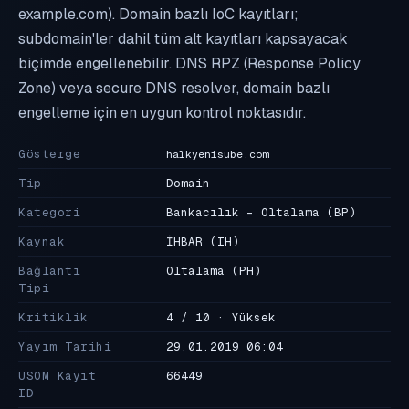
example.com). Domain bazlı IoC kayıtları;
subdomain'ler dahil tüm alt kayıtları kapsayacak
biçimde engellenebilir. DNS RPZ (Response Policy
Zone) veya secure DNS resolver, domain bazlı
engelleme için en uygun kontrol noktasıdır.
Gösterge
halkyenisube.com
Tip
Domain
Kategori
Bankacılık - Oltalama
(BP)
Kaynak
İHBAR
(IH)
Bağlantı
Oltalama
(PH)
Tipi
Kritiklik
4 / 10 · Yüksek
Yayım Tarihi
29.01.2019 06:04
USOM Kayıt
66449
ID