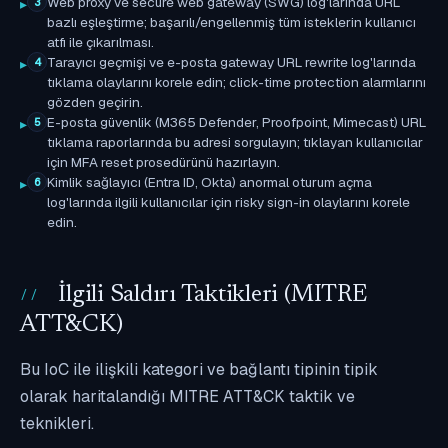
Web proxy ve secure web gateway (SWG) log'larında URL
3
bazlı eşleştirme; başarılı/engellenmiş tüm isteklerin kullanıcı
atfı ile çıkarılması.
Tarayıcı geçmişi ve e-posta gateway URL rewrite log'larında
4
tıklama olaylarını korele edin; click-time protection alarmlarını
gözden geçirin.
E-posta güvenlik (M365 Defender, Proofpoint, Mimecast) URL
5
tıklama raporlarında bu adresi sorgulayın; tıklayan kullanıcılar
için MFA reset prosedürünü hazırlayın.
Kimlik sağlayıcı (Entra ID, Okta) anormal oturum açma
6
log'larında ilgili kullanıcılar için risky sign-in olaylarını korele
edin.
İlgili Saldırı Taktikleri (MITRE
ATT&CK)
Bu IoC ile ilişkili kategori ve bağlantı tipinin tipik
olarak haritalandığı MITRE ATT&CK taktik ve
teknikleri.