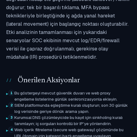
doğurur; tek bir başarılı tıklama, MFA bypass
teknikleriyle birleştiğinde iç ağda yanal hareket
(lateral movement) için başlangıç noktası oluşturabilir.
Etki analizinin tamamlanması için yukarıdaki
senaryolar SOC ekibinin mevcut log/EDR/firewall
verisi ile çapraz doğrulanmalı, gerekirse olay
müdahale (IR) prosedürü tetiklenmelidir.
Önerilen Aksiyonlar
Bu göstergeyi mevcut güvenlik duvarı ve web proxy
1
engelleme listelerine günlük senkronizasyonla ekleyin.
SIEM platformunda eşleştirme kuralı oluşturun; son 30 günlük
2
log verisinde geriye dönük arama yapın.
Kurumsal DNS çözümleyicide bu kayıt için sinkholing kuralı
3
tanımlayın; iç sorguları kontrollü bir IP'ye yönlendirin.
Web içerik filtreleme (secure web gateway) çözümünde bu
4
URL/domain için kategori bazlı engelleme uygulayın.