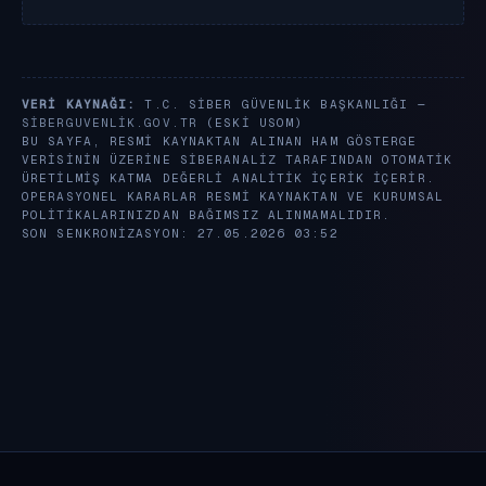
VERI KAYNAĞI:
T.C. SIBER GÜVENLIK BAŞKANLIĞI —
SIBERGUVENLIK.GOV.TR
(ESKI USOM)
BU SAYFA, RESMI KAYNAKTAN ALINAN HAM GÖSTERGE
VERISININ ÜZERINE SIBERANALIZ TARAFINDAN OTOMATIK
ÜRETILMIŞ KATMA DEĞERLI ANALITIK IÇERIK IÇERIR.
OPERASYONEL KARARLAR RESMI KAYNAKTAN VE KURUMSAL
POLITIKALARINIZDAN BAĞIMSIZ ALINMAMALIDIR.
SON SENKRONIZASYON: 27.05.2026 03:52