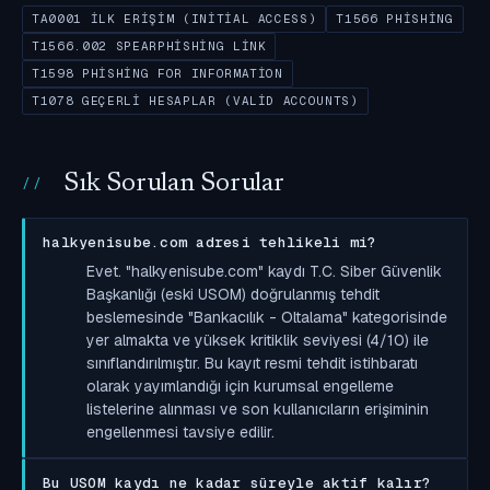
TA0001 İLK ERIŞIM (INITIAL ACCESS)
T1566 PHISHING
T1566.002 SPEARPHISHING LINK
T1598 PHISHING FOR INFORMATION
T1078 GEÇERLI HESAPLAR (VALID ACCOUNTS)
Sık Sorulan Sorular
halkyenisube.com adresi tehlikeli mi?
Evet. "halkyenisube.com" kaydı T.C. Siber Güvenlik
Başkanlığı (eski USOM) doğrulanmış tehdit
beslemesinde "Bankacılık - Oltalama" kategorisinde
yer almakta ve yüksek kritiklik seviyesi (4/10) ile
sınıflandırılmıştır. Bu kayıt resmi tehdit istihbaratı
olarak yayımlandığı için kurumsal engelleme
listelerine alınması ve son kullanıcıların erişiminin
engellenmesi tavsiye edilir.
Bu USOM kaydı ne kadar süreyle aktif kalır?