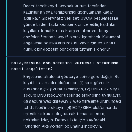
Resmi tehdit kaydı, kaynak kurum tarafından
kaldırılana veya temizlendiği doğrulanana kadar
aktif kalır. SiberAnaliz veri seti USOM beslemesi ile
günde birden fazla kez senkronize edilir; kaldırılan
kayıtlar otomatik olarak arşive alınır ve detay
sayfaları "tarihsel kayıt" olarak işaretlenir. Kurumsal
engelleme politikalarınızda bu kayıt için en az 90
günlük bir gözetim penceresi tutmanız önerilir.
halkyenisube.com adresini kurumsal ortamımda
nasıl engellerim?
Engelleme stratejisi gösterge tipine göre değişir. Bu
kayıt bir alan adı olduğundan: (1) sınır güvenlik
duvarında çıkış kuralı tanımlayın, (2) DNS RPZ veya
secure DNS resolver üzerinde sinkholing uygulayın,
(3) secure web gateway / web filtreleme ürünündeki
tehdit feed'ine ekleyin, (4) EDR/SIEM platformunda
eşleştirme kuralı oluşturarak temas eden uç
noktaları izleyin. Detaylı liste için sayfadaki
"Önerilen Aksiyonlar" bölümünü inceleyin.