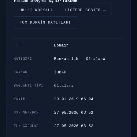
Kritiklik seviyesi:
4/10 · Yüksek
.
URL'I KOPYALA
LISTEDE GÖSTER →
TÜM DOMAIN KAYITLARI
Domain
TIP
Bankacılık - Oltalama
KATEGORI
İHBAR
KAYNAK
Oltalama
BAĞLANTI TIPI
29.01.2019 06:04
YAYIM
27.05.2026 03:52
SON SENKRON
27.05.2026 03:52
İLK GÖRÜLME