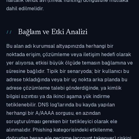
haftalık tehdit avı (threat hunting) döngüsüne mutlaka
dahil edilmelidir.
Bağlam ve Etki Analizi
Bu alan adı kurumsal altyapınızda herhangi bir
noktada erişim, çözümleme veya iletişim hedefi olarak
yer alıyorsa, etkisi büyük ölçüde temasın bağlamına ve
süresine bağlıdır. Tipik bir senaryoda; bir kullanıcı bu
adrese tıkladığında veya bir uç nokta arka planda bu
adrese çözümleme talebi gönderdiğinde, ya kimlik
bilgisi sızıntısı ya da ikinci aşama yük indirme
tetiklenebilir. DNS log'larında bu kayda yapılan
herhangi bir A/AAAA sorgusu, en azından
soruşturulması gereken bir tetikleyici olarak ele
alınmalıdır. Phishing kategorisindeki etkilenme,
doğrudan hesap ele geçirme (account takeover) riskini