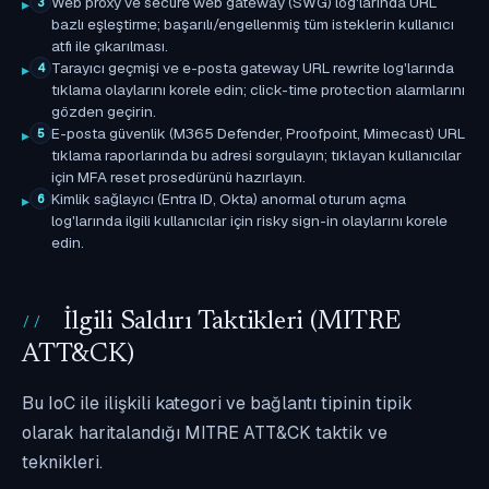
Web proxy ve secure web gateway (SWG) log'larında URL
3
bazlı eşleştirme; başarılı/engellenmiş tüm isteklerin kullanıcı
atfı ile çıkarılması.
Tarayıcı geçmişi ve e-posta gateway URL rewrite log'larında
4
tıklama olaylarını korele edin; click-time protection alarmlarını
gözden geçirin.
E-posta güvenlik (M365 Defender, Proofpoint, Mimecast) URL
5
tıklama raporlarında bu adresi sorgulayın; tıklayan kullanıcılar
için MFA reset prosedürünü hazırlayın.
Kimlik sağlayıcı (Entra ID, Okta) anormal oturum açma
6
log'larında ilgili kullanıcılar için risky sign-in olaylarını korele
edin.
İlgili Saldırı Taktikleri (MITRE
ATT&CK)
Bu IoC ile ilişkili kategori ve bağlantı tipinin tipik
olarak haritalandığı MITRE ATT&CK taktik ve
teknikleri.