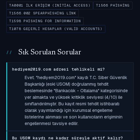
TA0001 İLK ERIŞIM (INITIAL ACCESS)
T1566 PHISHING
T1566.002 SPEARPHISHING LINK
T1598 PHISHING FOR INFORMATION
T1078 GEÇERLI HESAPLAR (VALID ACCOUNTS)
Sık Sorulan Sorular
hediyem2019.com adresi tehlikeli mi?
Evet. "hediyem2019.com" kaydı T.C. Siber Güvenlik
Başkanlığı (eski USOM) doğrulanmış tehdit
beslemesinde "Bankacılık - Oltalama" kategorisinde
yer almakta ve yüksek kritiklik seviyesi (4/10) ile
sınıflandırılmıştır. Bu kayıt resmi tehdit istihbaratı
olarak yayımlandığı için kurumsal engelleme
listelerine alınması ve son kullanıcıların erişiminin
engellenmesi tavsiye edilir.
Bu USOM kaydı ne kadar süreyle aktif kalır?