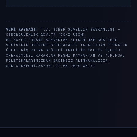
VERI KAYNAĞI:
T.C. SIBER GÜVENLIK BAŞKANLIĞI —
SIBERGUVENLIK.GOV.TR
(ESKI USOM)
BU SAYFA, RESMI KAYNAKTAN ALINAN HAM GÖSTERGE
VERISININ ÜZERINE SIBERANALIZ TARAFINDAN OTOMATIK
ÜRETILMIŞ KATMA DEĞERLI ANALITIK IÇERIK IÇERIR.
OPERASYONEL KARARLAR RESMI KAYNAKTAN VE KURUMSAL
POLITIKALARINIZDAN BAĞIMSIZ ALINMAMALIDIR.
SON SENKRONIZASYON: 27.05.2026 03:51