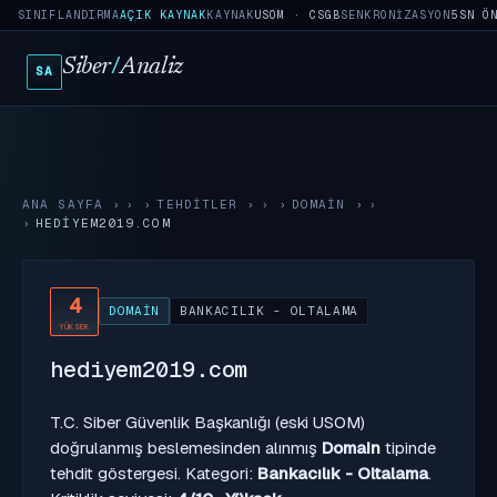
SINIFLANDIRMA
AÇIK KAYNAK
KAYNAK
USOM · CSGB
SENKRONIZASYON
5SN Ö
Siber
/
Analiz
SA
ANA SAYFA
›
TEHDITLER
›
DOMAIN
›
HEDIYEM2019.COM
4
DOMAIN
BANKACILIK - OLTALAMA
YÜKSEK
hediyem2019.com
T.C. Siber Güvenlik Başkanlığı (eski USOM)
doğrulanmış beslemesinden alınmış
Domain
tipinde
tehdit göstergesi. Kategori:
Bankacılık - Oltalama
.