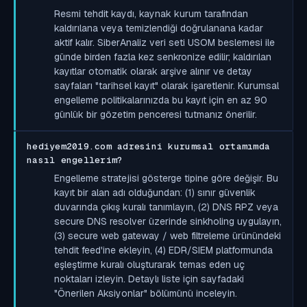
Resmi tehdit kaydı, kaynak kurum tarafından
kaldırılana veya temizlendiği doğrulanana kadar
aktif kalır. SiberAnaliz veri seti USOM beslemesi ile
günde birden fazla kez senkronize edilir; kaldırılan
kayıtlar otomatik olarak arşive alınır ve detay
sayfaları "tarihsel kayıt" olarak işaretlenir. Kurumsal
engelleme politikalarınızda bu kayıt için en az 90
günlük bir gözetim penceresi tutmanız önerilir.
hediyem2019.com adresini kurumsal ortamımda
nasıl engellerim?
Engelleme stratejisi gösterge tipine göre değişir. Bu
kayıt bir alan adı olduğundan: (1) sınır güvenlik
duvarında çıkış kuralı tanımlayın, (2) DNS RPZ veya
secure DNS resolver üzerinde sinkholing uygulayın,
(3) secure web gateway / web filtreleme ürünündeki
tehdit feed'ine ekleyin, (4) EDR/SIEM platformunda
eşleştirme kuralı oluşturarak temas eden uç
noktaları izleyin. Detaylı liste için sayfadaki
"Önerilen Aksiyonlar" bölümünü inceleyin.