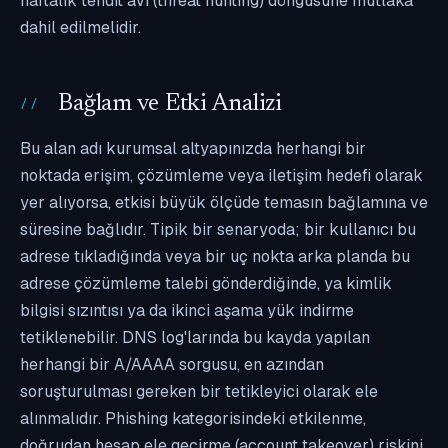
haftalık tehdit avı (threat hunting) döngüsüne mutlaka
dahil edilmelidir.
Bağlam ve Etki Analizi
Bu alan adı kurumsal altyapınızda herhangi bir
noktada erişim, çözümleme veya iletişim hedefi olarak
yer alıyorsa, etkisi büyük ölçüde temasın bağlamına ve
süresine bağlıdır. Tipik bir senaryoda; bir kullanıcı bu
adrese tıkladığında veya bir uç nokta arka planda bu
adrese çözümleme talebi gönderdiğinde, ya kimlik
bilgisi sızıntısı ya da ikinci aşama yük indirme
tetiklenebilir. DNS log'larında bu kayda yapılan
herhangi bir A/AAAA sorgusu, en azından
soruşturulması gereken bir tetikleyici olarak ele
alınmalıdır. Phishing kategorisindeki etkilenme,
doğrudan hesap ele geçirme (account takeover) riskini