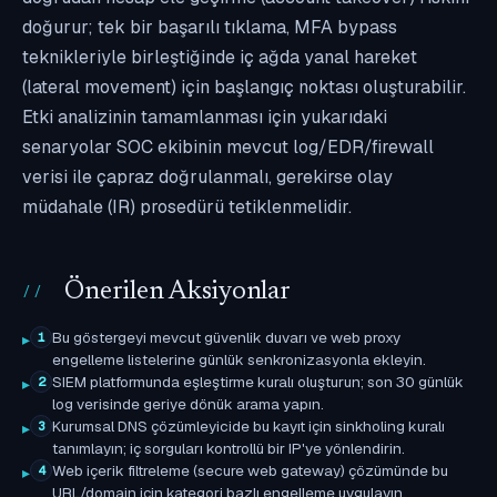
doğurur; tek bir başarılı tıklama, MFA bypass
teknikleriyle birleştiğinde iç ağda yanal hareket
(lateral movement) için başlangıç noktası oluşturabilir.
Etki analizinin tamamlanması için yukarıdaki
senaryolar SOC ekibinin mevcut log/EDR/firewall
verisi ile çapraz doğrulanmalı, gerekirse olay
müdahale (IR) prosedürü tetiklenmelidir.
Önerilen Aksiyonlar
Bu göstergeyi mevcut güvenlik duvarı ve web proxy
1
engelleme listelerine günlük senkronizasyonla ekleyin.
SIEM platformunda eşleştirme kuralı oluşturun; son 30 günlük
2
log verisinde geriye dönük arama yapın.
Kurumsal DNS çözümleyicide bu kayıt için sinkholing kuralı
3
tanımlayın; iç sorguları kontrollü bir IP'ye yönlendirin.
Web içerik filtreleme (secure web gateway) çözümünde bu
4
URL/domain için kategori bazlı engelleme uygulayın.