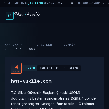
SINIFLANDIRMA
AÇIK KAYNAK
KAYNAK
USOM · CSGB
SENKRONIZASYON
5SN Ö
Siber
/
Analiz
SA
ANA SAYFA
›
TEHDITLER
›
DOMAIN
›
HGS-YUKLLE.COM
4
DOMAIN
BANKACILIK - OLTALAMA
YÜKSEK
hgs-yuklle.com
T.C. Siber Güvenlik Başkanlığı (eski USOM)
doğrulanmış beslemesinden alınmış
Domain
tipinde
tehdit göstergesi. Kategori:
Bankacılık - Oltalama
.