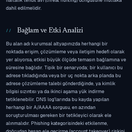
haftalık tehdit avı (threat hunting) döngüsüne mutlaka
dahil edilmelidir.
Bağlam ve Etki Analizi
Bu alan adı kurumsal altyapınızda herhangi bir
noktada erişim, çözümleme veya iletişim hedefi olarak
yer alıyorsa, etkisi büyük ölçüde temasın bağlamına ve
süresine bağlıdır. Tipik bir senaryoda; bir kullanıcı bu
adrese tıkladığında veya bir uç nokta arka planda bu
adrese çözümleme talebi gönderdiğinde, ya kimlik
bilgisi sızıntısı ya da ikinci aşama yük indirme
tetiklenebilir. DNS log'larında bu kayda yapılan
herhangi bir A/AAAA sorgusu, en azından
soruşturulması gereken bir tetikleyici olarak ele
alınmalıdır. Phishing kategorisindeki etkilenme,
doğrudan hesap ele geçirme (account takeover) riskini