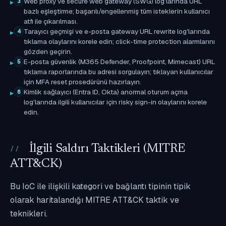
Web proxy ve secure web gateway (SWG) log'larında URL
3
bazlı eşleştirme; başarılı/engellenmiş tüm isteklerin kullanıcı
atfı ile çıkarılması.
Tarayıcı geçmişi ve e-posta gateway URL rewrite log'larında
4
tıklama olaylarını korele edin; click-time protection alarmlarını
gözden geçirin.
E-posta güvenlik (M365 Defender, Proofpoint, Mimecast) URL
5
tıklama raporlarında bu adresi sorgulayın; tıklayan kullanıcılar
için MFA reset prosedürünü hazırlayın.
Kimlik sağlayıcı (Entra ID, Okta) anormal oturum açma
6
log'larında ilgili kullanıcılar için risky sign-in olaylarını korele
edin.
İlgili Saldırı Taktikleri (MITRE
ATT&CK)
Bu IoC ile ilişkili kategori ve bağlantı tipinin tipik
olarak haritalandığı MITRE ATT&CK taktik ve
teknikleri.