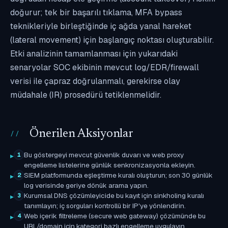
doğurur; tek bir başarılı tıklama, MFA bypass
teknikleriyle birleştiğinde iç ağda yanal hareket
(lateral movement) için başlangıç noktası oluşturabilir.
Etki analizinin tamamlanması için yukarıdaki
senaryolar SOC ekibinin mevcut log/EDR/firewall
verisi ile çapraz doğrulanmalı, gerekirse olay
müdahale (IR) prosedürü tetiklenmelidir.
Önerilen Aksiyonlar
Bu göstergeyi mevcut güvenlik duvarı ve web proxy
1
engelleme listelerine günlük senkronizasyonla ekleyin.
SIEM platformunda eşleştirme kuralı oluşturun; son 30 günlük
2
log verisinde geriye dönük arama yapın.
Kurumsal DNS çözümleyicide bu kayıt için sinkholing kuralı
3
tanımlayın; iç sorguları kontrollü bir IP'ye yönlendirin.
Web içerik filtreleme (secure web gateway) çözümünde bu
4
URL/domain için kategori bazlı engelleme uygulayın.