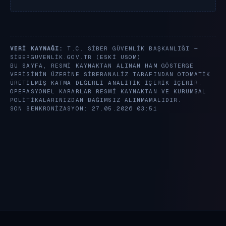
VERI KAYNAĞI:
T.C. SIBER GÜVENLIK BAŞKANLIĞI —
SIBERGUVENLIK.GOV.TR
(ESKI USOM)
BU SAYFA, RESMI KAYNAKTAN ALINAN HAM GÖSTERGE
VERISININ ÜZERINE SIBERANALIZ TARAFINDAN OTOMATIK
ÜRETILMIŞ KATMA DEĞERLI ANALITIK IÇERIK IÇERIR.
OPERASYONEL KARARLAR RESMI KAYNAKTAN VE KURUMSAL
POLITIKALARINIZDAN BAĞIMSIZ ALINMAMALIDIR.
SON SENKRONIZASYON: 27.05.2026 03:51