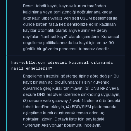
Resmi tehdit kaydı, kaynak kurum tarafından
kaldırılana veya temizlendiği doğrulanana kadar
aktif kalır. SiberAnaliz veri seti USOM beslemesi ile
günde birden fazla kez senkronize edilir; kaldırılan
kayıtlar otomatik olarak arşive alınır ve detay
sayfaları "tarihsel kayıt" olarak işaretlenir. Kurumsal
engelleme politikalarınızda bu kayıt için en az 90
günlük bir gözetim penceresi tutmanız önerilir.
hgs-yuklle.com adresini kurumsal ortamımda
nasıl engellerim?
Engelleme stratejisi gösterge tipine göre değişir. Bu
kayıt bir alan adı olduğundan: (1) sınır güvenlik
duvarında çıkış kuralı tanımlayın, (2) DNS RPZ veya
secure DNS resolver üzerinde sinkholing uygulayın,
(3) secure web gateway / web filtreleme ürünündeki
tehdit feed'ine ekleyin, (4) EDR/SIEM platformunda
eşleştirme kuralı oluşturarak temas eden uç
noktaları izleyin. Detaylı liste için sayfadaki
"Önerilen Aksiyonlar" bölümünü inceleyin.