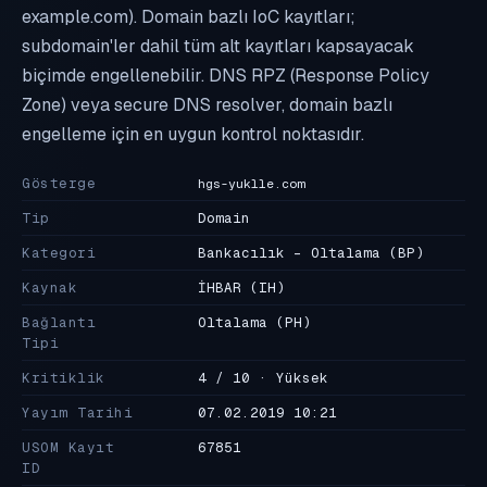
example.com). Domain bazlı IoC kayıtları;
subdomain'ler dahil tüm alt kayıtları kapsayacak
biçimde engellenebilir. DNS RPZ (Response Policy
Zone) veya secure DNS resolver, domain bazlı
engelleme için en uygun kontrol noktasıdır.
Gösterge
hgs-yuklle.com
Tip
Domain
Kategori
Bankacılık - Oltalama
(BP)
Kaynak
İHBAR
(IH)
Bağlantı
Oltalama
(PH)
Tipi
Kritiklik
4 / 10 · Yüksek
Yayım Tarihi
07.02.2019 10:21
USOM Kayıt
67851
ID