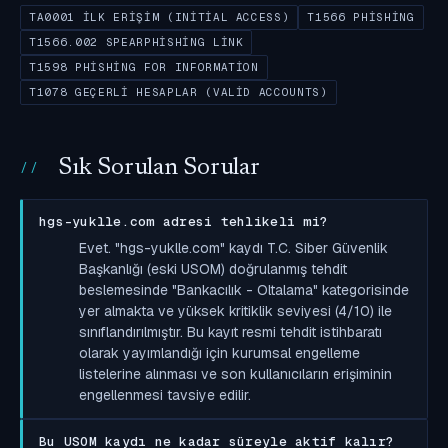
TA0001 İLK ERIŞIM (INITIAL ACCESS)
T1566 PHISHING
T1566.002 SPEARPHISHING LINK
T1598 PHISHING FOR INFORMATION
T1078 GEÇERLI HESAPLAR (VALID ACCOUNTS)
Sık Sorulan Sorular
hgs-yuklle.com adresi tehlikeli mi?
Evet. "hgs-yuklle.com" kaydı T.C. Siber Güvenlik
Başkanlığı (eski USOM) doğrulanmış tehdit
beslemesinde "Bankacılık - Oltalama" kategorisinde
yer almakta ve yüksek kritiklik seviyesi (4/10) ile
sınıflandırılmıştır. Bu kayıt resmi tehdit istihbaratı
olarak yayımlandığı için kurumsal engelleme
listelerine alınması ve son kullanıcıların erişiminin
engellenmesi tavsiye edilir.
Bu USOM kaydı ne kadar süreyle aktif kalır?