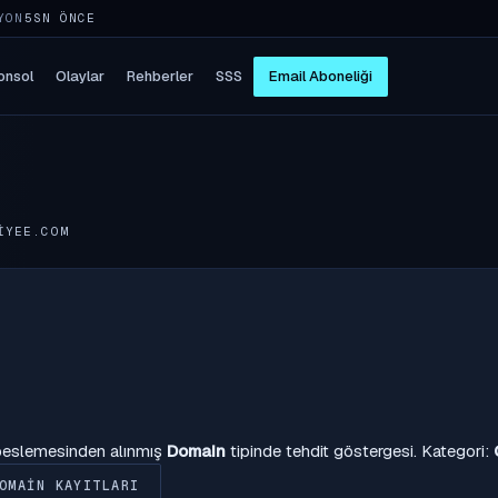
YON
5SN ÖNCE
onsol
Olaylar
Rehberler
SSS
Email Aboneliği
IYEE.COM
 beslemesinden alınmış
Domain
tipinde tehdit göstergesi. Kategori:
OMAIN KAYITLARI