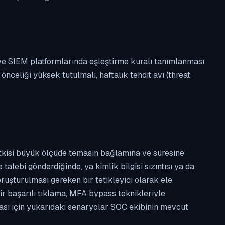
 ve SIEM platformlarında eşleştirme kuralı tanımlanması
celiği yüksek tutulmalı, haftalık tehdit avı (threat
etkisi büyük ölçüde temasın bağlamına ve süresine
alebi gönderdiğinde, ya kimlik bilgisi sızıntısı ya da
ruşturulması gereken bir tetikleyici olarak ele
ir başarılı tıklama, MFA bypass teknikleriyle
ması için yukarıdaki senaryolar SOC ekibinin mevcut