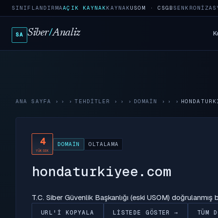
SINIFLANDIRMA
AÇIK KAYNAK
KAYNAK
USOM · CSGB
SENKRONIZAS
Siber
/
Analiz
K
SA
ANA SAYFA
›
TEHDITLER
›
DOMAIN
›
HONDATURK
4
DOMAIN
OLTALAMA
YÜKSEK
hondaturkiyee.com
T.C. Siber Güvenlik Başkanlığı (eski USOM) doğrulanmış
URL'I KOPYALA
LISTEDE GÖSTER →
TÜM D