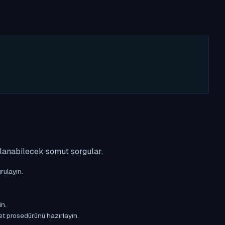
ulanabilecek somut sorgular.
rulayın.
in.
et prosedürünü hazırlayın.