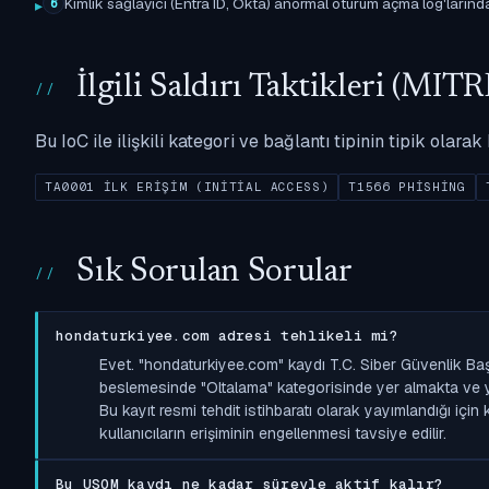
Kimlik sağlayıcı (Entra ID, Okta) anormal oturum açma log'larında il
6
İlgili Saldırı Taktikleri (M
Bu IoC ile ilişkili kategori ve bağlantı tipinin tipik olar
TA0001 İLK ERIŞIM (INITIAL ACCESS)
T1566 PHISHING
Sık Sorulan Sorular
hondaturkiyee.com adresi tehlikeli mi?
Evet. "hondaturkiyee.com" kaydı T.C. Siber Güvenlik Ba
beslemesinde "Oltalama" kategorisinde yer almakta ve yükse
Bu kayıt resmi tehdit istihbaratı olarak yayımlandığı içi
kullanıcıların erişiminin engellenmesi tavsiye edilir.
Bu USOM kaydı ne kadar süreyle aktif kalır?