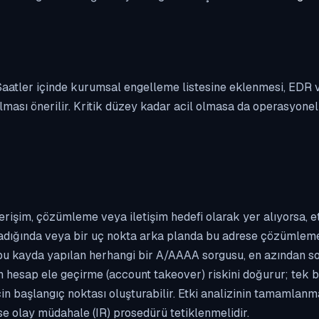
. Saatler içinde kurumsal engelleme listesine eklenmesi, EDR
ası önerilir. Kritik düzey kadar acil olmasa da operasyonel ön
erişim, çözümleme veya iletişim hedefi olarak yer alıyorsa, 
kladığında veya bir uç nokta arka planda bu adrese çözümleme t
 bu kayda yapılan herhangi bir A/AAAA sorgusu, en azından so
n hesap ele geçirme (account takeover) riskini doğurur; tek b
çin başlangıç noktası oluşturabilir. Etki analizinin tamamlan
se olay müdahale (IR) prosedürü tetiklenmelidir.