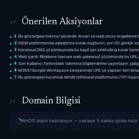
Önerilen Aksiyonlar
Bu göstergeyi mevcut güvenlik duvarı ve web proxy engelleme l
1
SIEM platformunda eşleştirme kuralı oluşturun; son 30 günlük l
2
Kurumsal DNS çözümleyicide bu kayıt için sinkholing kuralı tanımla
3
Web içerik filtreleme (secure web gateway) çözümünde bu URL/d
4
Son kullanıcı farkındalık takımına bilgilendirme yayımlayın; çal
5
M365/Google Workspace seviyesinde URL'ye yapılan tüm tıklama ol
6
Bu göstergeyi kurumsal tehdit istihbarat platformuna (TIP) kaynak
7
Domain Bilgisi
WHOIS bilgisi hazırlanıyor — yaklaşık 5 dakika içinde hazır o