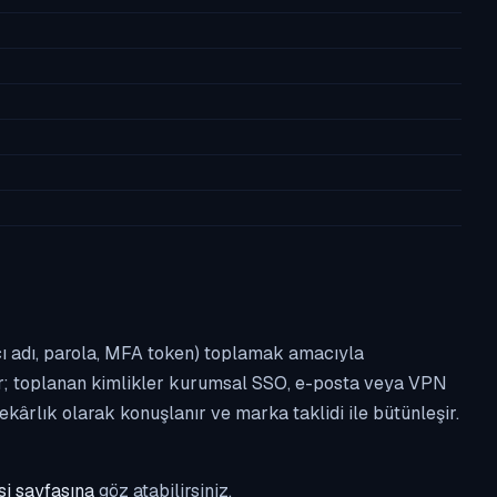
nıcı adı, parola, MFA token) toplamak amacıyla
tır; toplanan kimlikler kurumsal SSO, e-posta veya VPN
kârlık olarak konuşlanır ve marka taklidi ile bütünleşir.
si sayfasına
göz atabilirsiniz.