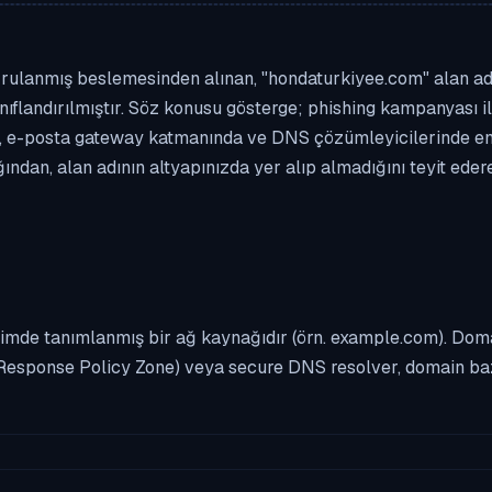
rulanmış beslemesinden alınan, "hondaturkiyee.com" alan adı 
nıflandırılmıştır. Söz konusu gösterge; phishing kampanyası ile
 e-posta gateway katmanında ve DNS çözümleyicilerinde enge
ndan, alan adının altyapınızda yer alıp almadığını teyit ede
imde tanımlanmış bir ağ kaynağıdır (örn. example.com). Domai
Response Policy Zone) veya secure DNS resolver, domain bazl