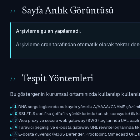
Sayfa Anlık Görüntüsü
Arşivleme şu an yapılamadı.
Arşivleme cron tarafından otomatik olarak tekrar de
Tespit Yöntemleri
Bu göstergenin kurumsal ortamınızda kullanılıp kullanıl
DNS sorgu loglarında bu kayda yönelik A/AAAA/CNAME çözümleme 
1
SSL/TLS sertifika şeffaflık günlüklerinde (crt.sh, censys.io) ilk ka
2
Web proxy ve secure web gateway (SWG) log'larında URL bazlı eşle
3
Tarayıcı geçmişi ve e-posta gateway URL rewrite log'larında tıkl
4
E-posta güvenlik (M365 Defender, Proofpoint, Mimecast) URL tıkl
5