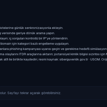
istelerine günlük senkronizasyonla ekleyin.
og verisinde geriye dönük arama yapın.
yın; iç sorguları kontrollü bir IP'ye yönlendirin.
omain için kategori bazlı engelleme uygulayın.
ışanlara phishing kampanyası uyarısı geçin ve gerekirse hedefli simülasyon
aylarını ITDR araçlarına aktarın; potansiyel kimlik bilgisi sızıntısı için
 atfı ile birlikte kaydedin; resmi kaynak: siberguvenlik.gov.tr · USOM. Ori
lur. Sayfayı tekrar açarak görebilirsiniz.