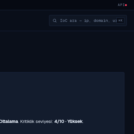
API
⌘K
Oltalama
. Kritiklik seviyesi:
4/10 · Yüksek
.