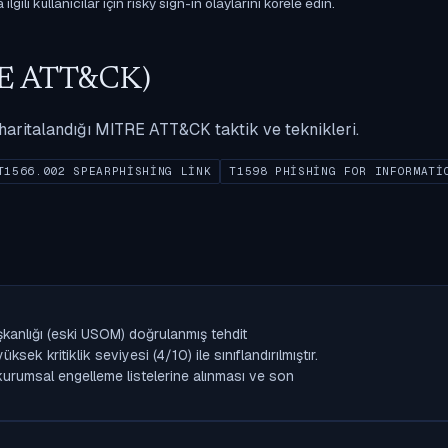
gili kullanıcılar için risky sign-in olaylarını korele edin.
ITRE ATT&CK)
ak haritalandığı MITRE ATT&CK taktik ve teknikleri.
T1566.002 SPEARPHISHING LINK
T1598 PHISHING FOR INFORMATI
şkanlığı (eski USOM) doğrulanmış tehdit
k kritiklik seviyesi (4/10) ile sınıflandırılmıştır.
n kurumsal engelleme listelerine alınması ve son