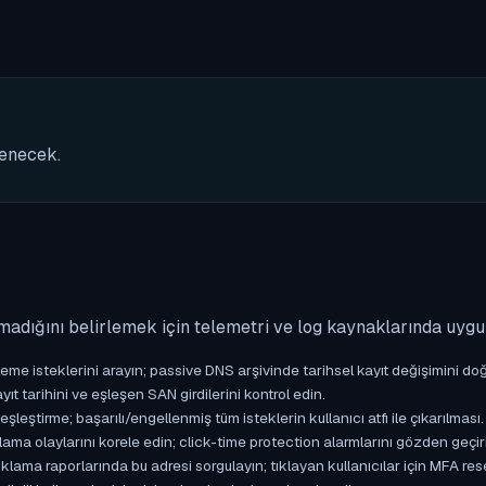
nenecek.
madığını belirlemek için telemetri ve log kaynaklarında uyg
isteklerini arayın; passive DNS arşivinde tarihsel kayıt değişimini doğ
yıt tarihini ve eşleşen SAN girdilerini kontrol edin.
ştirme; başarılı/engellenmiş tüm isteklerin kullanıcı atfı ile çıkarılması.
ama olaylarını korele edin; click-time protection alarmlarını gözden geçir
ama raporlarında bu adresi sorgulayın; tıklayan kullanıcılar için MFA res