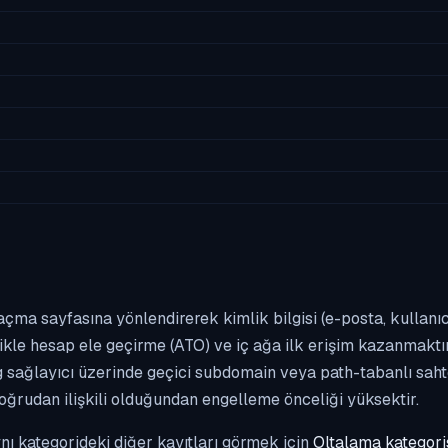
m açma sayfasına yönlendirerek kimlik bilgisi (e-posta, kulla
likle hesap ele geçirme (ATO) ve iç ağa ilk erişim kazanmak
g sağlayıcı üzerinde geçici subdomain veya path-tabanlı sahte
doğrudan ilişkili olduğundan engelleme önceliği yüksektir.
Aynı kategorideki diğer kayıtları görmek için
Oltalama kategori