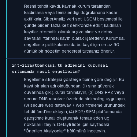
Resmi tehdit kaydı, kaynak kurum tarafından
kaldırılana veya temizlendiği doğrulanana kadar
aktif kalır. SiberAnaliz veri seti USOM beslemesi ile
günde birden fazla kez senkronize edilir; kaldırılan
kayıtlar otomatik olarak arşive alınır ve detay
sayfaları "tarihsel kayıt" olarak işaretlenir. Kurumsal
engelleme politikalarınızda bu kayıt için en az 90
günlük bir gözetim penceresi tutmanız önerilir.
int-ziraatbankasi.tk adresini kurumsal
ortamımda nasıl engellerim?
Engelleme stratejisi gösterge tipine göre değişir. Bu
kayıt bir alan adı olduğundan: (1) sınır güvenlik
duvarında çıkış kuralı tanımlayın, (2) DNS RPZ veya
secure DNS resolver üzerinde sinkholing uygulayın,
(3) secure web gateway / web filtreleme ürünündeki
tehdit feed'ine ekleyin, (4) EDR/SIEM platformunda
eşleştirme kuralı oluşturarak temas eden uç
noktaları izleyin. Detaylı liste için sayfadaki
"Önerilen Aksiyonlar" bölümünü inceleyin.