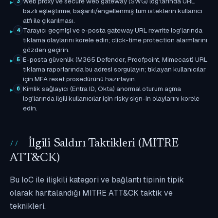
Web proxy ve secure web gateway (SWG) log'larında URL
3
bazlı eşleştirme; başarılı/engellenmiş tüm isteklerin kullanıcı
atfı ile çıkarılması.
Tarayıcı geçmişi ve e-posta gateway URL rewrite log'larında
4
tıklama olaylarını korele edin; click-time protection alarmlarını
gözden geçirin.
E-posta güvenlik (M365 Defender, Proofpoint, Mimecast) URL
5
tıklama raporlarında bu adresi sorgulayın; tıklayan kullanıcılar
için MFA reset prosedürünü hazırlayın.
Kimlik sağlayıcı (Entra ID, Okta) anormal oturum açma
6
log'larında ilgili kullanıcılar için risky sign-in olaylarını korele
edin.
İlgili Saldırı Taktikleri (MITRE
ATT&CK)
Bu IoC ile ilişkili kategori ve bağlantı tipinin tipik
olarak haritalandığı MITRE ATT&CK taktik ve
teknikleri.