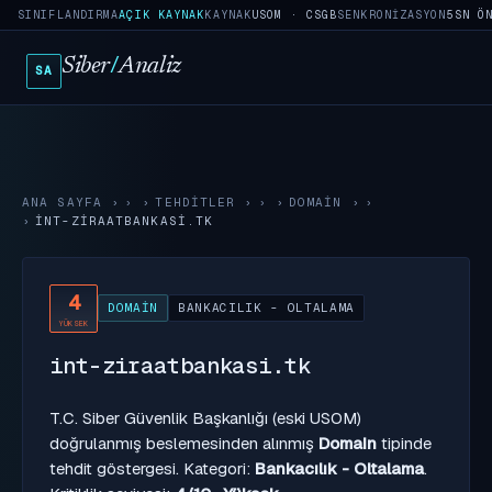
SINIFLANDIRMA
AÇIK KAYNAK
KAYNAK
USOM · CSGB
SENKRONIZASYON
5SN Ö
Siber
/
Analiz
SA
ANA SAYFA
›
TEHDITLER
›
DOMAIN
›
INT-ZIRAATBANKASI.TK
4
DOMAIN
BANKACILIK - OLTALAMA
YÜKSEK
int-ziraatbankasi.tk
T.C. Siber Güvenlik Başkanlığı (eski USOM)
doğrulanmış beslemesinden alınmış
Domain
tipinde
tehdit göstergesi. Kategori:
Bankacılık - Oltalama
.