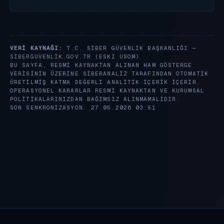
VERI KAYNAĞI:
T.C. SIBER GÜVENLIK BAŞKANLIĞI —
SIBERGUVENLIK.GOV.TR
(ESKI USOM)
BU SAYFA, RESMI KAYNAKTAN ALINAN HAM GÖSTERGE
VERISININ ÜZERINE SIBERANALIZ TARAFINDAN OTOMATIK
ÜRETILMIŞ KATMA DEĞERLI ANALITIK IÇERIK IÇERIR.
OPERASYONEL KARARLAR RESMI KAYNAKTAN VE KURUMSAL
POLITIKALARINIZDAN BAĞIMSIZ ALINMAMALIDIR.
SON SENKRONIZASYON: 27.05.2026 03:51