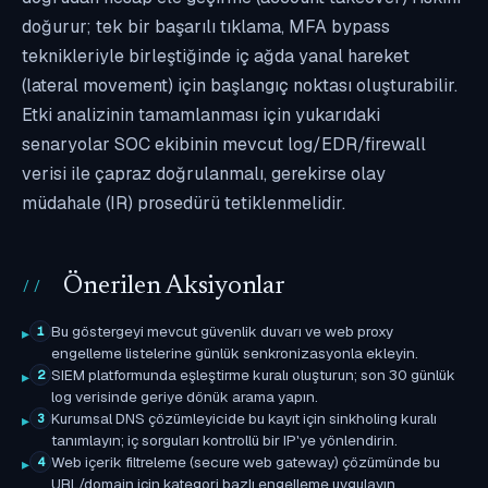
doğurur; tek bir başarılı tıklama, MFA bypass
teknikleriyle birleştiğinde iç ağda yanal hareket
(lateral movement) için başlangıç noktası oluşturabilir.
Etki analizinin tamamlanması için yukarıdaki
senaryolar SOC ekibinin mevcut log/EDR/firewall
verisi ile çapraz doğrulanmalı, gerekirse olay
müdahale (IR) prosedürü tetiklenmelidir.
Önerilen Aksiyonlar
Bu göstergeyi mevcut güvenlik duvarı ve web proxy
1
engelleme listelerine günlük senkronizasyonla ekleyin.
SIEM platformunda eşleştirme kuralı oluşturun; son 30 günlük
2
log verisinde geriye dönük arama yapın.
Kurumsal DNS çözümleyicide bu kayıt için sinkholing kuralı
3
tanımlayın; iç sorguları kontrollü bir IP'ye yönlendirin.
Web içerik filtreleme (secure web gateway) çözümünde bu
4
URL/domain için kategori bazlı engelleme uygulayın.