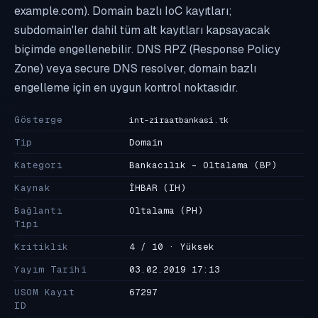
example.com). Domain bazlı IoC kayıtları;
subdomain'ler dahil tüm alt kayıtları kapsayacak
biçimde engellenebilir. DNS RPZ (Response Policy
Zone) veya secure DNS resolver, domain bazlı
engelleme için en uygun kontrol noktasıdır.
Gösterge
int-ziraatbankasi.tk
Tip
Domain
Kategori
Bankacılık - Oltalama
(BP)
Kaynak
İHBAR
(IH)
Bağlantı
Oltalama
(PH)
Tipi
Kritiklik
4 / 10 · Yüksek
Yayım Tarihi
03.02.2019 17:13
USOM Kayıt
67297
ID