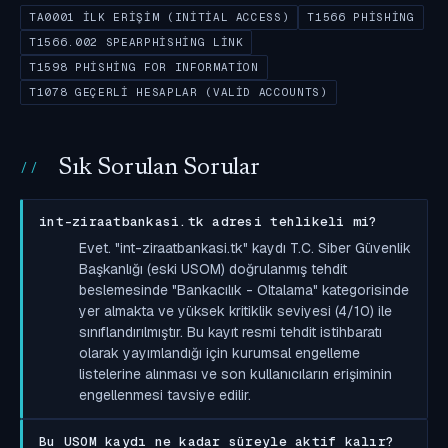
TA0001 İLK ERIŞIM (INITIAL ACCESS)
T1566 PHISHING
T1566.002 SPEARPHISHING LINK
T1598 PHISHING FOR INFORMATION
T1078 GEÇERLI HESAPLAR (VALID ACCOUNTS)
Sık Sorulan Sorular
int-ziraatbankasi.tk adresi tehlikeli mi?
Evet. "int-ziraatbankasi.tk" kaydı T.C. Siber Güvenlik
Başkanlığı (eski USOM) doğrulanmış tehdit
beslemesinde "Bankacılık - Oltalama" kategorisinde
yer almakta ve yüksek kritiklik seviyesi (4/10) ile
sınıflandırılmıştır. Bu kayıt resmi tehdit istihbaratı
olarak yayımlandığı için kurumsal engelleme
listelerine alınması ve son kullanıcıların erişiminin
engellenmesi tavsiye edilir.
Bu USOM kaydı ne kadar süreyle aktif kalır?