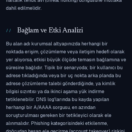
haftalık tehdit avı (threat hunting) döngüsüne mutlaka
dahil edilmelidir.
Bağlam ve Etki Analizi
Bu alan adı kurumsal altyapınızda herhangi bir
noktada erişim, çözümleme veya iletişim hedefi olarak
yer alıyorsa, etkisi büyük ölçüde temasın bağlamına ve
süresine bağlıdır. Tipik bir senaryoda; bir kullanıcı bu
adrese tıkladığında veya bir uç nokta arka planda bu
adrese çözümleme talebi gönderdiğinde, ya kimlik
bilgisi sızıntısı ya da ikinci aşama yük indirme
tetiklenebilir. DNS log'larında bu kayda yapılan
herhangi bir A/AAAA sorgusu, en azından
soruşturulması gereken bir tetikleyici olarak ele
alınmalıdır. Phishing kategorisindeki etkilenme,
doğrudan hesap ele geçirme (account takeover) riskini