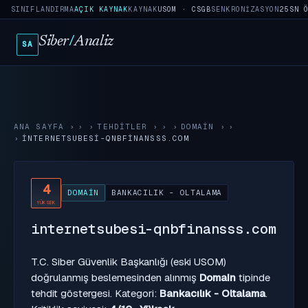
SINIFLANDIRMA
AÇIK KAYNAK
KAYNAK
USOM · CSGB
SENKRONIZASYON
25SN 
Siber
/
Analiz
SA
ANA SAYFA
›
TEHDITLER
›
DOMAIN
›
INTERNETSUBESI-QNBFINANSSS.COM
4
DOMAIN
BANKACILIK - OLTALAMA
YÜKSEK
internetsubesi-qnbfinansss.com
T.C. Siber Güvenlik Başkanlığı (eski USOM)
doğrulanmış beslemesinden alınmış
Domain
tipinde
tehdit göstergesi. Kategori:
Bankacılık - Oltalama
.