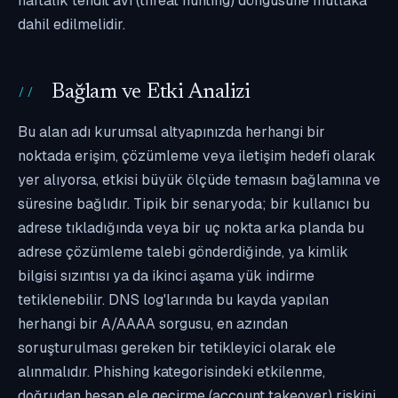
haftalık tehdit avı (threat hunting) döngüsüne mutlaka
dahil edilmelidir.
Bağlam ve Etki Analizi
Bu alan adı kurumsal altyapınızda herhangi bir
noktada erişim, çözümleme veya iletişim hedefi olarak
yer alıyorsa, etkisi büyük ölçüde temasın bağlamına ve
süresine bağlıdır. Tipik bir senaryoda; bir kullanıcı bu
adrese tıkladığında veya bir uç nokta arka planda bu
adrese çözümleme talebi gönderdiğinde, ya kimlik
bilgisi sızıntısı ya da ikinci aşama yük indirme
tetiklenebilir. DNS log'larında bu kayda yapılan
herhangi bir A/AAAA sorgusu, en azından
soruşturulması gereken bir tetikleyici olarak ele
alınmalıdır. Phishing kategorisindeki etkilenme,
doğrudan hesap ele geçirme (account takeover) riskini