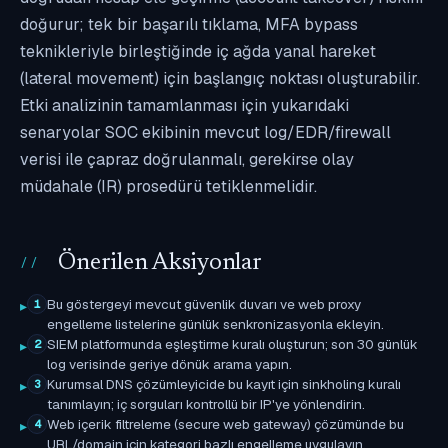
doğurur; tek bir başarılı tıklama, MFA bypass
teknikleriyle birleştiğinde iç ağda yanal hareket
(lateral movement) için başlangıç noktası oluşturabilir.
Etki analizinin tamamlanması için yukarıdaki
senaryolar SOC ekibinin mevcut log/EDR/firewall
verisi ile çapraz doğrulanmalı, gerekirse olay
müdahale (IR) prosedürü tetiklenmelidir.
Önerilen Aksiyonlar
Bu göstergeyi mevcut güvenlik duvarı ve web proxy
1
engelleme listelerine günlük senkronizasyonla ekleyin.
SIEM platformunda eşleştirme kuralı oluşturun; son 30 günlük
2
log verisinde geriye dönük arama yapın.
Kurumsal DNS çözümleyicide bu kayıt için sinkholing kuralı
3
tanımlayın; iç sorguları kontrollü bir IP'ye yönlendirin.
Web içerik filtreleme (secure web gateway) çözümünde bu
4
URL/domain için kategori bazlı engelleme uygulayın.