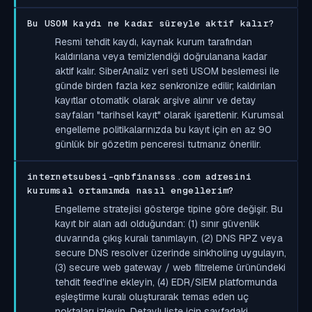
Bu USOM kaydı ne kadar süreyle aktif kalır?
Resmi tehdit kaydı, kaynak kurum tarafından
kaldırılana veya temizlendiği doğrulanana kadar
aktif kalır. SiberAnaliz veri seti USOM beslemesi ile
günde birden fazla kez senkronize edilir; kaldırılan
kayıtlar otomatik olarak arşive alınır ve detay
sayfaları "tarihsel kayıt" olarak işaretlenir. Kurumsal
engelleme politikalarınızda bu kayıt için en az 90
günlük bir gözetim penceresi tutmanız önerilir.
internetsubesi-qnbfinansss.com adresini
kurumsal ortamımda nasıl engellerim?
Engelleme stratejisi gösterge tipine göre değişir. Bu
kayıt bir alan adı olduğundan: (1) sınır güvenlik
duvarında çıkış kuralı tanımlayın, (2) DNS RPZ veya
secure DNS resolver üzerinde sinkholing uygulayın,
(3) secure web gateway / web filtreleme ürünündeki
tehdit feed'ine ekleyin, (4) EDR/SIEM platformunda
eşleştirme kuralı oluşturarak temas eden uç
noktaları izleyin. Detaylı liste için sayfadaki