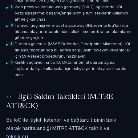
kayıt tarihini ve eşleşen SAN girdilerini kontrol edin.
Web proxy ve secure web gateway (SWG) log'larında URL
3
bazlı eşleştirme; başarılı/engellenmiş tüm isteklerin kullanıcı
atfı ile çıkarılması.
Tarayıcı geçmişi ve e-posta gateway URL rewrite log'larında
4
tıklama olaylarını korele edin; click-time protection alarmlarını
gözden geçirin.
E-posta güvenlik (M365 Defender, Proofpoint, Mimecast) URL
5
tıklama raporlarında bu adresi sorgulayın; tıklayan kullanıcılar
için MFA reset prosedürünü hazırlayın.
Kimlik sağlayıcı (Entra ID, Okta) anormal oturum açma
6
log'larında ilgili kullanıcılar için risky sign-in olaylarını korele
edin.
İlgili Saldırı Taktikleri (MITRE
ATT&CK)
Bu IoC ile ilişkili kategori ve bağlantı tipinin tipik
olarak haritalandığı MITRE ATT&CK taktik ve
teknikleri.