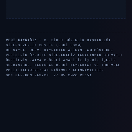
VERI KAYNAĞI:
T.C. SIBER GÜVENLIK BAŞKANLIĞI —
SIBERGUVENLIK.GOV.TR
(ESKI USOM)
BU SAYFA, RESMI KAYNAKTAN ALINAN HAM GÖSTERGE
VERISININ ÜZERINE SIBERANALIZ TARAFINDAN OTOMATIK
ÜRETILMIŞ KATMA DEĞERLI ANALITIK IÇERIK IÇERIR.
OPERASYONEL KARARLAR RESMI KAYNAKTAN VE KURUMSAL
POLITIKALARINIZDAN BAĞIMSIZ ALINMAMALIDIR.
SON SENKRONIZASYON: 27.05.2026 03:51