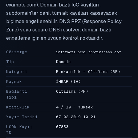
example.com). Domain bazlı IoC kayıtları;
subdomain'ler dahil tüm alt kayıtları kapsayacak
biçimde engellenebilir. DNS RPZ (Response Policy
Zone) veya secure DNS resolver, domain bazlı
engelleme için en uygun kontrol noktasıdır.
Gösterge
internetsubesi-qnbfinansss.com
Tip
Domain
Kategori
Bankacılık - Oltalama
(BP)
Kaynak
İHBAR
(IH)
Bağlantı
Oltalama
(PH)
Tipi
Kritiklik
4 / 10 · Yüksek
Yayım Tarihi
07.02.2019 10:21
USOM Kayıt
67853
ID