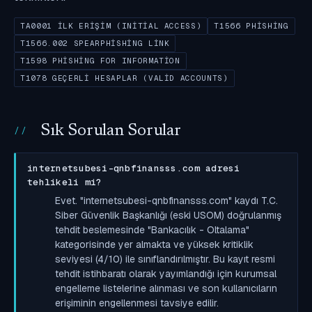
TA0001 İLK ERIŞIM (INITIAL ACCESS)
T1566 PHISHING
T1566.002 SPEARPHISHING LINK
T1598 PHISHING FOR INFORMATION
T1078 GEÇERLI HESAPLAR (VALID ACCOUNTS)
Sık Sorulan Sorular
internetsubesi-qnbfinansss.com adresi
tehlikeli mi?
Evet. "internetsubesi-qnbfinansss.com" kaydı T.C.
Siber Güvenlik Başkanlığı (eski USOM) doğrulanmış
tehdit beslemesinde "Bankacılık - Oltalama"
kategorisinde yer almakta ve yüksek kritiklik
seviyesi (4/10) ile sınıflandırılmıştır. Bu kayıt resmi
tehdit istihbaratı olarak yayımlandığı için kurumsal
engelleme listelerine alınması ve son kullanıcıların
erişiminin engellenmesi tavsiye edilir.