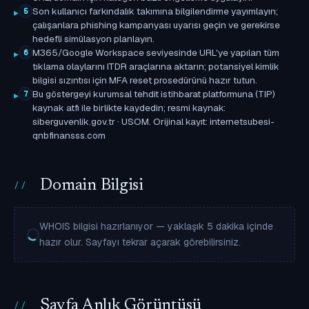
Son kullanıcı farkındalık takımına bilgilendirme yayımlayın;
5
çalışanlara phishing kampanyası uyarısı geçin ve gerekirse
hedefli simülasyon planlayın.
M365/Google Workspace seviyesinde URL'ye yapılan tüm
6
tıklama olaylarını ITDR araçlarına aktarın; potansiyel kimlik
bilgisi sızıntısı için MFA reset prosedürünü hazır tutun.
Bu göstergeyi kurumsal tehdit istihbarat platformuna (TIP)
7
kaynak atfı ile birlikte kaydedin; resmi kaynak:
siberguvenlik.gov.tr · USOM. Orijinal kayıt: internetsubesi-
qnbfinansss.com
Domain Bilgisi
WHOIS bilgisi hazırlanıyor — yaklaşık 5 dakika içinde
hazır olur. Sayfayı tekrar açarak görebilirsiniz.
Sayfa Anlık Görüntüsü