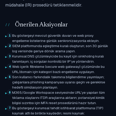
müdahale (IR) prosedürü tetiklenmelidir.
Önerilen Aksiyonlar
Bu göstergeyi mevcut güvenlik duvarı ve web proxy
1
engelleme listelerine günlük senkronizasyonla ekleyin.
SIEM platformunda eşleştirme kuralı oluşturun; son 30 günlük
2
log verisinde geriye dönük arama yapın.
Kurumsal DNS çözümleyicide bu kayıt için sinkholing kuralı
3
tanımlayın; iç sorguları kontrollü bir IP'ye yönlendirin.
Web içerik filtreleme (secure web gateway) çözümünde bu
4
URL/domain için kategori bazlı engelleme uygulayın.
Son kullanıcı farkındalık takımına bilgilendirme yayımlayın;
5
çalışanlara phishing kampanyası uyarısı geçin ve gerekirse
hedefli simülasyon planlayın.
M365/Google Workspace seviyesinde URL'ye yapılan tüm
6
tıklama olaylarını ITDR araçlarına aktarın; potansiyel kimlik
bilgisi sızıntısı için MFA reset prosedürünü hazır tutun.
Bu göstergeyi kurumsal tehdit istihbarat platformuna (TIP)
7
kaynak atfı ile birlikte kaydedin; resmi kaynak: