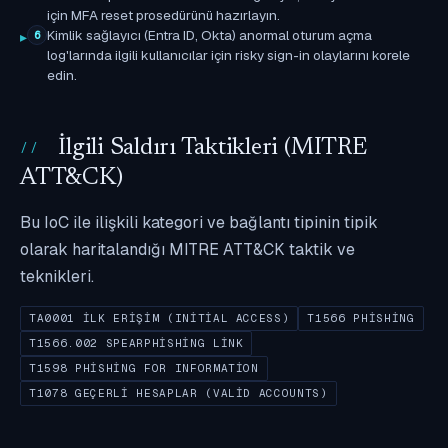
için MFA reset prosedürünü hazırlayın.
Kimlik sağlayıcı (Entra ID, Okta) anormal oturum açma
6
log'larında ilgili kullanıcılar için risky sign-in olaylarını korele
edin.
İlgili Saldırı Taktikleri (MITRE
ATT&CK)
Bu IoC ile ilişkili kategori ve bağlantı tipinin tipik
olarak haritalandığı MITRE ATT&CK taktik ve
teknikleri.
TA0001 İLK ERIŞIM (INITIAL ACCESS)
T1566 PHISHING
T1566.002 SPEARPHISHING LINK
T1598 PHISHING FOR INFORMATION
T1078 GEÇERLI HESAPLAR (VALID ACCOUNTS)