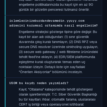
engelleme politikalarınızda bu kayıt için en az 90
günlük bir gözetim penceresi tutmanız önerilir.
islemlerinizeburdandevamedin.yyuyy.com
adresini kurumsal ortamımda nasıl engellerim?
Engelleme stratejisi gösterge tipine göre değişir. Bu
kayıt bir alan adı olduğundan: (1) sınır güvenlik
duvarında çıkış kuralı tanımlayın, (2) DNS RPZ veya
secure DNS resolver üzerinde sinkholing uygulayın,
(3) secure web gateway / web filtreleme ürünündeki
tehdit feed'ine ekleyin, (4) EDR/SIEM platformunda
eşleştirme kuralı oluşturarak temas eden uç
noktaları izleyin. Detaylı liste için sayfadaki
"Önerilen Aksiyonlar" bölümünü inceleyin.
USOM bu kaydı neden yayımladı?
Kayıt, "Oltalama" kategorisinde tehdit göstergesi
olarak işaretlenmiştir. T.C. Siber Güvenlik Başkanlığı
bu tür kayıtları; ihbar, otomatik tarama, uluslararası
CERT iş birliği veya operasyonel istihbarat