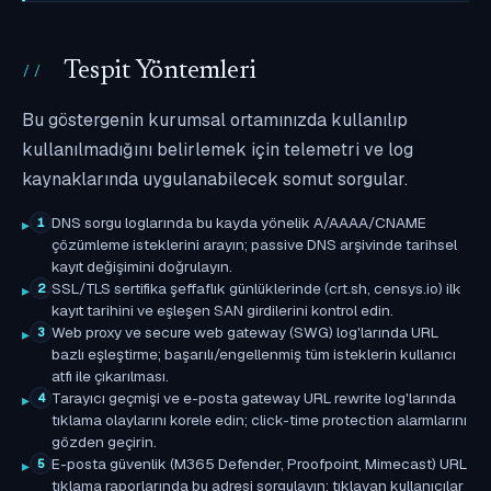
Tespit Yöntemleri
Bu göstergenin kurumsal ortamınızda kullanılıp
kullanılmadığını belirlemek için telemetri ve log
kaynaklarında uygulanabilecek somut sorgular.
DNS sorgu loglarında bu kayda yönelik A/AAAA/CNAME
1
çözümleme isteklerini arayın; passive DNS arşivinde tarihsel
kayıt değişimini doğrulayın.
SSL/TLS sertifika şeffaflık günlüklerinde (crt.sh, censys.io) ilk
2
kayıt tarihini ve eşleşen SAN girdilerini kontrol edin.
Web proxy ve secure web gateway (SWG) log'larında URL
3
bazlı eşleştirme; başarılı/engellenmiş tüm isteklerin kullanıcı
atfı ile çıkarılması.
Tarayıcı geçmişi ve e-posta gateway URL rewrite log'larında
4
tıklama olaylarını korele edin; click-time protection alarmlarını
gözden geçirin.
E-posta güvenlik (M365 Defender, Proofpoint, Mimecast) URL
5
tıklama raporlarında bu adresi sorgulayın; tıklayan kullanıcılar