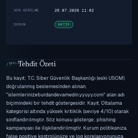
28.07.2026 11:02
SON GÖRÜLME
DURUM
AKTIF
Tehdit Özeti
Bu kayıt; T.C. Siber Güvenlik Başkanlığı (eski USOM)
doğrulanmış beslemesinden alınan,
"islemlerinizeburdandevamedin.yyuyy.com" alan adı
biçimindeki bir tehdit göstergesidir. Kayıt, Oltalama
kategorisi altında yüksek kritiklik (seviye 4/10) olarak
sınıflandırılmıştır. Söz konusu gösterge; phishing
kampanyası ile ilişkilendirilmiştir. Kurum politikanıza,
false positive kontrolünüze ve log korelasyonunuza