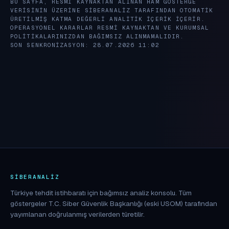
BU SAYFA, RESMI KAYNAKTAN ALINAN HAM GÖSTERGE
VERISININ ÜZERINE SIBERANALIZ TARAFINDAN OTOMATIK
ÜRETILMIŞ KATMA DEĞERLI ANALITIK IÇERIK IÇERIR.
OPERASYONEL KARARLAR RESMI KAYNAKTAN VE KURUMSAL
POLITIKALARINIZDAN BAĞIMSIZ ALINMAMALIDIR.
SON SENKRONIZASYON: 28.07.2026 11:02
SIBERANALIZ
Türkiye tehdit istihbaratı için bağımsız analiz konsolu. Tüm
göstergeler T.C. Siber Güvenlik Başkanlığı (eski USOM) tarafından
yayımlanan doğrulanmış verilerden türetilir.