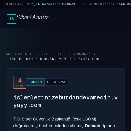
SINIFLANDIRMA
AÇIK KAYNAK
KAYNAK
USOM · CSGB
SENKRONIZASYON
5SN Ö
Siber
/
Analiz
SA
ANA SAYFA
›
TEHDITLER
›
DOMAIN
›
ISLEMLERINIZEBURDANDEVAMEDIN.YYUYY.COM
4
DOMAIN
OLTALAMA
YÜKSEK
islemlerinizeburdandevamedin.y
yuyy.com
T.C. Siber Güvenlik Başkanlığı (eski USOM)
doğrulanmış beslemesinden alınmış
Domain
tipinde