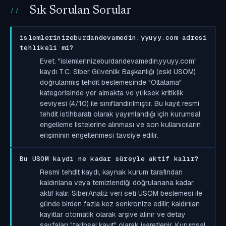
Sık Sorulan Sorular
islemlerinizeburdandevamedin.yyuyy.com adresi
tehlikeli mi?
Evet. "islemlerinizeburdandevamedin.yyuyy.com"
kaydı T.C. Siber Güvenlik Başkanlığı (eski USOM)
doğrulanmış tehdit beslemesinde "Oltalama"
kategorisinde yer almakta ve yüksek kritiklik
seviyesi (4/10) ile sınıflandırılmıştır. Bu kayıt resmi
tehdit istihbaratı olarak yayımlandığı için kurumsal
engelleme listelerine alınması ve son kullanıcıların
erişiminin engellenmesi tavsiye edilir.
Bu USOM kaydı ne kadar süreyle aktif kalır?
Resmi tehdit kaydı, kaynak kurum tarafından
kaldırılana veya temizlendiği doğrulanana kadar
aktif kalır. SiberAnaliz veri seti USOM beslemesi ile
günde birden fazla kez senkronize edilir; kaldırılan
kayıtlar otomatik olarak arşive alınır ve detay
sayfaları "tarihsel kayıt" olarak işaretlenir. Kurumsal