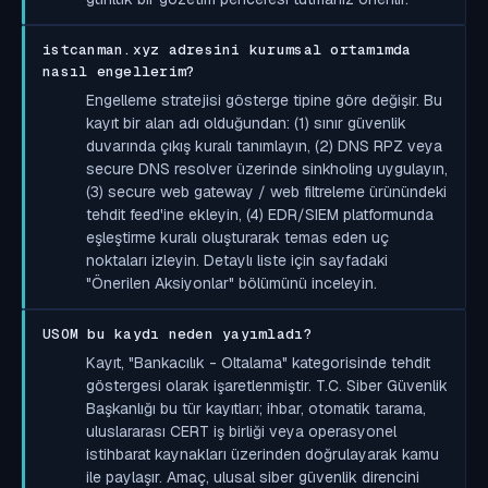
istcanman.xyz adresini kurumsal ortamımda
nasıl engellerim?
Engelleme stratejisi gösterge tipine göre değişir. Bu
kayıt bir alan adı olduğundan: (1) sınır güvenlik
duvarında çıkış kuralı tanımlayın, (2) DNS RPZ veya
secure DNS resolver üzerinde sinkholing uygulayın,
(3) secure web gateway / web filtreleme ürünündeki
tehdit feed'ine ekleyin, (4) EDR/SIEM platformunda
eşleştirme kuralı oluşturarak temas eden uç
noktaları izleyin. Detaylı liste için sayfadaki
"Önerilen Aksiyonlar" bölümünü inceleyin.
USOM bu kaydı neden yayımladı?
Kayıt, "Bankacılık - Oltalama" kategorisinde tehdit
göstergesi olarak işaretlenmiştir. T.C. Siber Güvenlik
Başkanlığı bu tür kayıtları; ihbar, otomatik tarama,
uluslararası CERT iş birliği veya operasyonel
istihbarat kaynakları üzerinden doğrulayarak kamu
ile paylaşır. Amaç, ulusal siber güvenlik direncini