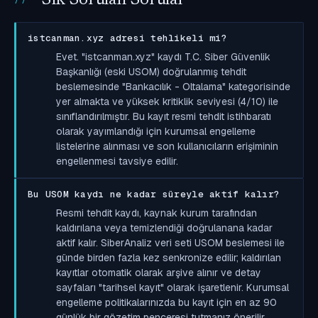
istcanman.xyz adresi tehlikeli mi?
Evet. "istcanman.xyz" kaydı T.C. Siber Güvenlik
Başkanlığı (eski USOM) doğrulanmış tehdit
beslemesinde "Bankacılık - Oltalama" kategorisinde
yer almakta ve yüksek kritiklik seviyesi (4/10) ile
sınıflandırılmıştır. Bu kayıt resmi tehdit istihbaratı
olarak yayımlandığı için kurumsal engelleme
listelerine alınması ve son kullanıcıların erişiminin
engellenmesi tavsiye edilir.
Bu USOM kaydı ne kadar süreyle aktif kalır?
Resmi tehdit kaydı, kaynak kurum tarafından
kaldırılana veya temizlendiği doğrulanana kadar
aktif kalır. SiberAnaliz veri seti USOM beslemesi ile
günde birden fazla kez senkronize edilir; kaldırılan
kayıtlar otomatik olarak arşive alınır ve detay
sayfaları "tarihsel kayıt" olarak işaretlenir. Kurumsal
engelleme politikalarınızda bu kayıt için en az 90
günlük bir gözetim penceresi tutmanız önerilir.