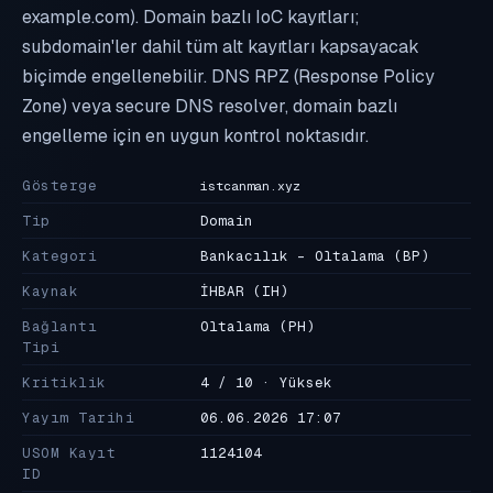
example.com). Domain bazlı IoC kayıtları;
subdomain'ler dahil tüm alt kayıtları kapsayacak
biçimde engellenebilir. DNS RPZ (Response Policy
Zone) veya secure DNS resolver, domain bazlı
engelleme için en uygun kontrol noktasıdır.
Gösterge
istcanman.xyz
Tip
Domain
Kategori
Bankacılık - Oltalama
(BP)
Kaynak
İHBAR
(IH)
Bağlantı
Oltalama
(PH)
Tipi
Kritiklik
4 / 10 · Yüksek
Yayım Tarihi
06.06.2026 17:07
USOM Kayıt
1124104
ID