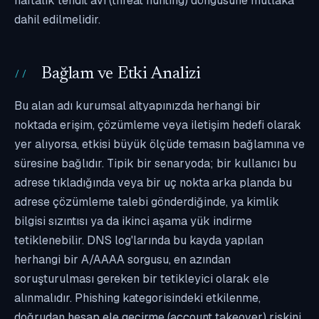
haftalık tehdit avı (threat hunting) döngüsüne mutlaka
dahil edilmelidir.
Bağlam ve Etki Analizi
Bu alan adı kurumsal altyapınızda herhangi bir
noktada erişim, çözümleme veya iletişim hedefi olarak
yer alıyorsa, etkisi büyük ölçüde temasın bağlamına ve
süresine bağlıdır. Tipik bir senaryoda; bir kullanıcı bu
adrese tıkladığında veya bir uç nokta arka planda bu
adrese çözümleme talebi gönderdiğinde, ya kimlik
bilgisi sızıntısı ya da ikinci aşama yük indirme
tetiklenebilir. DNS log'larında bu kayda yapılan
herhangi bir A/AAAA sorgusu, en azından
soruşturulması gereken bir tetikleyici olarak ele
alınmalıdır. Phishing kategorisindeki etkilenme,
doğrudan hesap ele geçirme (account takeover) riskini