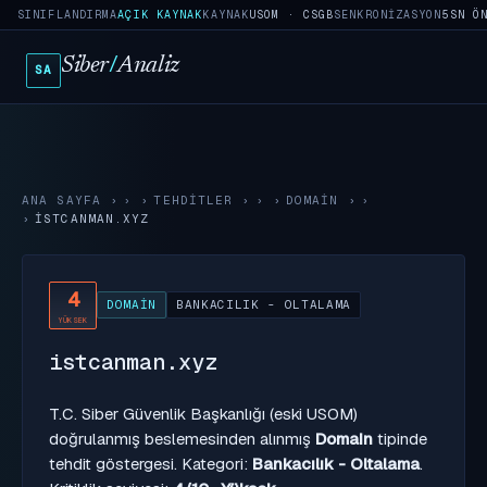
SINIFLANDIRMA
AÇIK KAYNAK
KAYNAK
USOM · CSGB
SENKRONIZASYON
5SN Ö
Siber
/
Analiz
SA
ANA SAYFA
›
TEHDITLER
›
DOMAIN
›
ISTCANMAN.XYZ
4
DOMAIN
BANKACILIK - OLTALAMA
YÜKSEK
istcanman.xyz
T.C. Siber Güvenlik Başkanlığı (eski USOM)
doğrulanmış beslemesinden alınmış
Domain
tipinde
tehdit göstergesi. Kategori:
Bankacılık - Oltalama
.