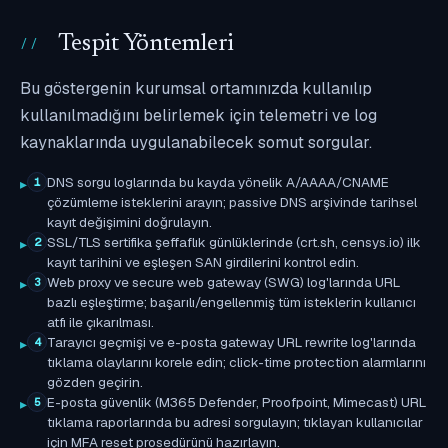
Tespit Yöntemleri
Bu göstergenin kurumsal ortamınızda kullanılıp
kullanılmadığını belirlemek için telemetri ve log
kaynaklarında uygulanabilecek somut sorgular.
DNS sorgu loglarında bu kayda yönelik A/AAAA/CNAME
1
çözümleme isteklerini arayın; passive DNS arşivinde tarihsel
kayıt değişimini doğrulayın.
SSL/TLS sertifika şeffaflık günlüklerinde (crt.sh, censys.io) ilk
2
kayıt tarihini ve eşleşen SAN girdilerini kontrol edin.
Web proxy ve secure web gateway (SWG) log'larında URL
3
bazlı eşleştirme; başarılı/engellenmiş tüm isteklerin kullanıcı
atfı ile çıkarılması.
Tarayıcı geçmişi ve e-posta gateway URL rewrite log'larında
4
tıklama olaylarını korele edin; click-time protection alarmlarını
gözden geçirin.
E-posta güvenlik (M365 Defender, Proofpoint, Mimecast) URL
5
tıklama raporlarında bu adresi sorgulayın; tıklayan kullanıcılar
için MFA reset prosedürünü hazırlayın.