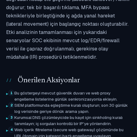
doğurur; tek bir başarılı tıklama, MFA bypass
teknikleriyle birleştiğinde iç ağda yanal hareket
(lateral movement) için başlangıç noktası oluşturabilir.
Etki analizinin tamamlanması için yukarıdaki
senaryolar SOC ekibinin mevcut log/EDR/firewall
verisi ile çapraz doğrulanmalı, gerekirse olay
müdahale (IR) prosedürü tetiklenmelidir.
Önerilen Aksiyonlar
Bu göstergeyi mevcut güvenlik duvarı ve web proxy
1
engelleme listelerine günlük senkronizasyonla ekleyin.
SIEM platformunda eşleştirme kuralı oluşturun; son 30 günlük
2
log verisinde geriye dönük arama yapın.
Kurumsal DNS çözümleyicide bu kayıt için sinkholing kuralı
3
tanımlayın; iç sorguları kontrollü bir IP'ye yönlendirin.
Web içerik filtreleme (secure web gateway) çözümünde bu
4
URL/domain için kategori bazlı engelleme uygulayın.