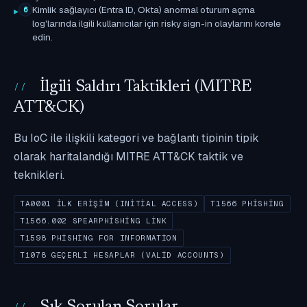
Kimlik sağlayıcı (Entra ID, Okta) anormal oturum açma
6
log'larında ilgili kullanıcılar için risky sign-in olaylarını korele
edin.
İlgili Saldırı Taktikleri (MITRE
ATT&CK)
Bu IoC ile ilişkili kategori ve bağlantı tipinin tipik
olarak haritalandığı MITRE ATT&CK taktik ve
teknikleri.
TA0001 İLK ERIŞIM (INITIAL ACCESS)
T1566 PHISHING
T1566.002 SPEARPHISHING LINK
T1598 PHISHING FOR INFORMATION
T1078 GEÇERLI HESAPLAR (VALID ACCOUNTS)
Sık Sorulan Sorular