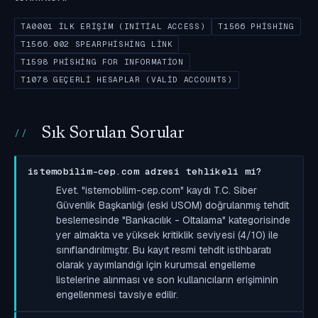
TA0001 İLK ERIŞIM (INITIAL ACCESS)
T1566 PHISHING
T1566.002 SPEARPHISHING LINK
T1598 PHISHING FOR INFORMATION
T1078 GEÇERLI HESAPLAR (VALID ACCOUNTS)
Sık Sorulan Sorular
istemobilim-cep.com adresi tehlikeli mi?
Evet. "istemobilim-cep.com" kaydı T.C. Siber
Güvenlik Başkanlığı (eski USOM) doğrulanmış tehdit
beslemesinde "Bankacılık - Oltalama" kategorisinde
yer almakta ve yüksek kritiklik seviyesi (4/10) ile
sınıflandırılmıştır. Bu kayıt resmi tehdit istihbaratı
olarak yayımlandığı için kurumsal engelleme
listelerine alınması ve son kullanıcıların erişiminin
engellenmesi tavsiye edilir.