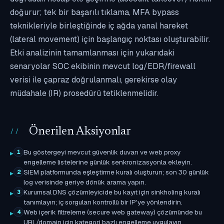
doğurur; tek bir başarılı tıklama, MFA bypass
teknikleriyle birleştiğinde iç ağda yanal hareket
(lateral movement) için başlangıç noktası oluşturabilir.
Etki analizinin tamamlanması için yukarıdaki
senaryolar SOC ekibinin mevcut log/EDR/firewall
verisi ile çapraz doğrulanmalı, gerekirse olay
müdahale (IR) prosedürü tetiklenmelidir.
Önerilen Aksiyonlar
Bu göstergeyi mevcut güvenlik duvarı ve web proxy
1
engelleme listelerine günlük senkronizasyonla ekleyin.
SIEM platformunda eşleştirme kuralı oluşturun; son 30 günlük
2
log verisinde geriye dönük arama yapın.
Kurumsal DNS çözümleyicide bu kayıt için sinkholing kuralı
3
tanımlayın; iç sorguları kontrollü bir IP'ye yönlendirin.
Web içerik filtreleme (secure web gateway) çözümünde bu
4
URL/domain için kategori bazlı engelleme uygulayın.