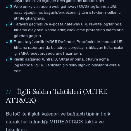
kayıt tarihini ve eşleşen SAN girdilerini kontrol edin.
Web proxy ve secure web gateway (SWG) log'larında URL
3
bazlı eşleştirme; başarılı/engellenmiş tüm isteklerin kullanıcı
atfı ile çıkarılması.
Tarayıcı geçmişi ve e-posta gateway URL rewrite log'larında
4
tıklama olaylarını korele edin; click-time protection alarmlarını
gözden geçirin.
E-posta güvenlik (M365 Defender, Proofpoint, Mimecast) URL
5
tıklama raporlarında bu adresi sorgulayın; tıklayan kullanıcılar
için MFA reset prosedürünü hazırlayın.
Kimlik sağlayıcı (Entra ID, Okta) anormal oturum açma
6
log'larında ilgili kullanıcılar için risky sign-in olaylarını korele
edin.
İlgili Saldırı Taktikleri (MITRE
ATT&CK)
Bu IoC ile ilişkili kategori ve bağlantı tipinin tipik
olarak haritalandığı MITRE ATT&CK taktik ve
teknikleri.