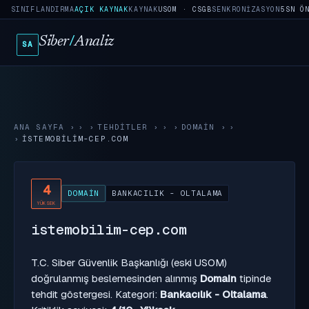
SINIFLANDIRMA
AÇIK KAYNAK
KAYNAK
USOM · CSGB
SENKRONIZASYON
5SN Ö
Siber
/
Analiz
SA
ANA SAYFA
›
TEHDITLER
›
DOMAIN
›
ISTEMOBILIM-CEP.COM
4
DOMAIN
BANKACILIK - OLTALAMA
YÜKSEK
istemobilim-cep.com
T.C. Siber Güvenlik Başkanlığı (eski USOM)
doğrulanmış beslemesinden alınmış
Domain
tipinde
tehdit göstergesi. Kategori:
Bankacılık - Oltalama
.