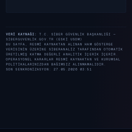
VERI KAYNAĞI:
T.C. SIBER GÜVENLIK BAŞKANLIĞI —
SIBERGUVENLIK.GOV.TR
(ESKI USOM)
BU SAYFA, RESMI KAYNAKTAN ALINAN HAM GÖSTERGE
VERISININ ÜZERINE SIBERANALIZ TARAFINDAN OTOMATIK
ÜRETILMIŞ KATMA DEĞERLI ANALITIK IÇERIK IÇERIR.
OPERASYONEL KARARLAR RESMI KAYNAKTAN VE KURUMSAL
POLITIKALARINIZDAN BAĞIMSIZ ALINMAMALIDIR.
SON SENKRONIZASYON: 27.05.2026 03:51