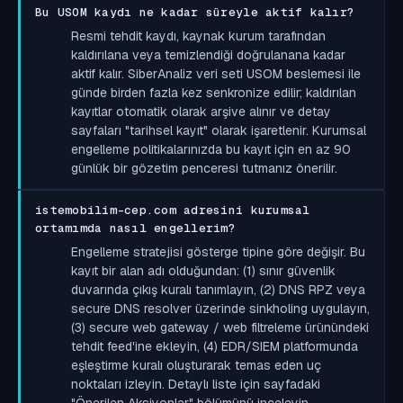
Bu USOM kaydı ne kadar süreyle aktif kalır?
Resmi tehdit kaydı, kaynak kurum tarafından
kaldırılana veya temizlendiği doğrulanana kadar
aktif kalır. SiberAnaliz veri seti USOM beslemesi ile
günde birden fazla kez senkronize edilir; kaldırılan
kayıtlar otomatik olarak arşive alınır ve detay
sayfaları "tarihsel kayıt" olarak işaretlenir. Kurumsal
engelleme politikalarınızda bu kayıt için en az 90
günlük bir gözetim penceresi tutmanız önerilir.
istemobilim-cep.com adresini kurumsal
ortamımda nasıl engellerim?
Engelleme stratejisi gösterge tipine göre değişir. Bu
kayıt bir alan adı olduğundan: (1) sınır güvenlik
duvarında çıkış kuralı tanımlayın, (2) DNS RPZ veya
secure DNS resolver üzerinde sinkholing uygulayın,
(3) secure web gateway / web filtreleme ürünündeki
tehdit feed'ine ekleyin, (4) EDR/SIEM platformunda
eşleştirme kuralı oluşturarak temas eden uç
noktaları izleyin. Detaylı liste için sayfadaki
"Önerilen Aksiyonlar" bölümünü inceleyin.