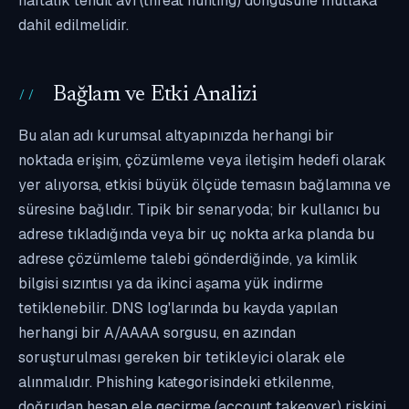
haftalık tehdit avı (threat hunting) döngüsüne mutlaka
dahil edilmelidir.
Bağlam ve Etki Analizi
Bu alan adı kurumsal altyapınızda herhangi bir
noktada erişim, çözümleme veya iletişim hedefi olarak
yer alıyorsa, etkisi büyük ölçüde temasın bağlamına ve
süresine bağlıdır. Tipik bir senaryoda; bir kullanıcı bu
adrese tıkladığında veya bir uç nokta arka planda bu
adrese çözümleme talebi gönderdiğinde, ya kimlik
bilgisi sızıntısı ya da ikinci aşama yük indirme
tetiklenebilir. DNS log'larında bu kayda yapılan
herhangi bir A/AAAA sorgusu, en azından
soruşturulması gereken bir tetikleyici olarak ele
alınmalıdır. Phishing kategorisindeki etkilenme,
doğrudan hesap ele geçirme (account takeover) riskini