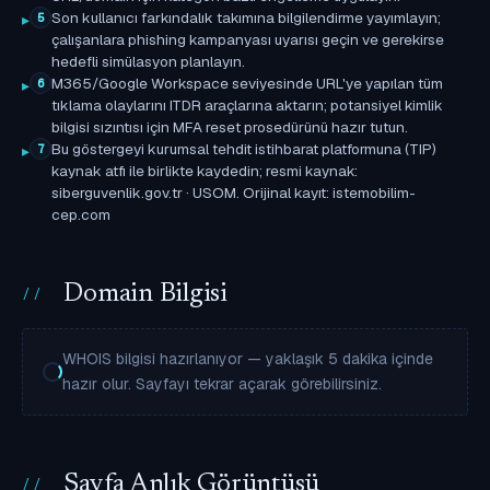
Son kullanıcı farkındalık takımına bilgilendirme yayımlayın;
5
çalışanlara phishing kampanyası uyarısı geçin ve gerekirse
hedefli simülasyon planlayın.
M365/Google Workspace seviyesinde URL'ye yapılan tüm
6
tıklama olaylarını ITDR araçlarına aktarın; potansiyel kimlik
bilgisi sızıntısı için MFA reset prosedürünü hazır tutun.
Bu göstergeyi kurumsal tehdit istihbarat platformuna (TIP)
7
kaynak atfı ile birlikte kaydedin; resmi kaynak:
siberguvenlik.gov.tr · USOM. Orijinal kayıt: istemobilim-
cep.com
Domain Bilgisi
WHOIS bilgisi hazırlanıyor — yaklaşık 5 dakika içinde
hazır olur. Sayfayı tekrar açarak görebilirsiniz.
Sayfa Anlık Görüntüsü