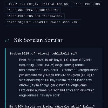
TA0001 İLK ERIŞIM (INITIAL ACCESS)
T1566 PHISHING
T1566.002 SPEARPHISHING LINK
T1598 PHISHING FOR INFORMATION
T1078 GEÇERLI HESAPLAR (VALID ACCOUNTS)
Sık Sorulan Sorular
isubem2019.cf adresi tehlikeli mi?
Evet. "isubem2019.cf" kaydı T.C. Siber Güvenlik
Başkanlığı (eski USOM) doğrulanmış tehdit
beslemesinde "Bankacılık - Oltalama" kategorisinde
yer almakta ve yüksek kritiklik seviyesi (4/10) ile
sınıflandırılmıştır. Bu kayıt resmi tehdit istihbaratı
olarak yayımlandığı için kurumsal engelleme
listelerine alınması ve son kullanıcıların erişiminin
engellenmesi tavsiye edilir.
Bu USOM kaydı ne kadar süreyle aktif kalır?