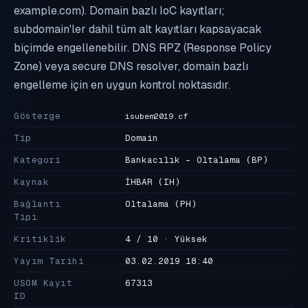
example.com). Domain bazlı IoC kayıtları;
subdomain'ler dahil tüm alt kayıtları kapsayacak
biçimde engellenebilir. DNS RPZ (Response Policy
Zone) veya secure DNS resolver, domain bazlı
engelleme için en uygun kontrol noktasıdır.
Gösterge
isubem2019.cf
Tip
Domain
Kategori
Bankacılık - Oltalama
(BP)
Kaynak
İHBAR
(IH)
Bağlantı
Oltalama
(PH)
Tipi
Kritiklik
4 / 10 · Yüksek
Yayım Tarihi
03.02.2019 18:40
USOM Kayıt
67313
ID