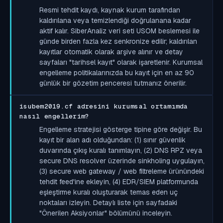
Resmi tehdit kaydı, kaynak kurum tarafından
kaldırılana veya temizlendiği doğrulanana kadar
aktif kalır. SiberAnaliz veri seti USOM beslemesi ile
günde birden fazla kez senkronize edilir; kaldırılan
kayıtlar otomatik olarak arşive alınır ve detay
sayfaları "tarihsel kayıt" olarak işaretlenir. Kurumsal
engelleme politikalarınızda bu kayıt için en az 90
günlük bir gözetim penceresi tutmanız önerilir.
isubem2019.cf adresini kurumsal ortamımda
nasıl engellerim?
Engelleme stratejisi gösterge tipine göre değişir. Bu
kayıt bir alan adı olduğundan: (1) sınır güvenlik
duvarında çıkış kuralı tanımlayın, (2) DNS RPZ veya
secure DNS resolver üzerinde sinkholing uygulayın,
(3) secure web gateway / web filtreleme ürünündeki
tehdit feed'ine ekleyin, (4) EDR/SIEM platformunda
eşleştirme kuralı oluşturarak temas eden uç
noktaları izleyin. Detaylı liste için sayfadaki
"Önerilen Aksiyonlar" bölümünü inceleyin.