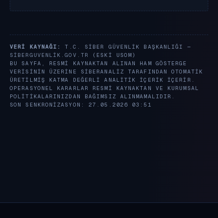
VERI KAYNAĞI:
T.C. SIBER GÜVENLIK BAŞKANLIĞI —
SIBERGUVENLIK.GOV.TR
(ESKI USOM)
BU SAYFA, RESMI KAYNAKTAN ALINAN HAM GÖSTERGE
VERISININ ÜZERINE SIBERANALIZ TARAFINDAN OTOMATIK
ÜRETILMIŞ KATMA DEĞERLI ANALITIK IÇERIK IÇERIR.
OPERASYONEL KARARLAR RESMI KAYNAKTAN VE KURUMSAL
POLITIKALARINIZDAN BAĞIMSIZ ALINMAMALIDIR.
SON SENKRONIZASYON: 27.05.2026 03:51