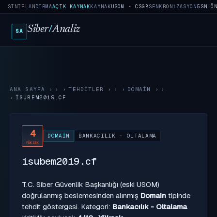
SINIFLANDIRMA
AÇIK KAYNAK
KAYNAK
USOM · CSGB
SENKRONIZASYON
5SN Ö
Siber
/
Analiz
SA
ANA SAYFA
›
TEHDITLER
›
DOMAIN
›
ISUBEM2019.CF
4
DOMAIN
BANKACILIK - OLTALAMA
YÜKSEK
isubem2019.cf
T.C. Siber Güvenlik Başkanlığı (eski USOM)
doğrulanmış beslemesinden alınmış
Domain
tipinde
tehdit göstergesi. Kategori:
Bankacılık - Oltalama
.