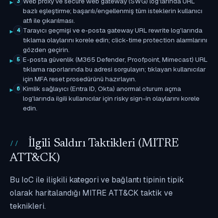
Web proxy ve secure web gateway (SWG) log'larında URL
3
bazlı eşleştirme; başarılı/engellenmiş tüm isteklerin kullanıcı
atfı ile çıkarılması.
Tarayıcı geçmişi ve e-posta gateway URL rewrite log'larında
4
tıklama olaylarını korele edin; click-time protection alarmlarını
gözden geçirin.
E-posta güvenlik (M365 Defender, Proofpoint, Mimecast) URL
5
tıklama raporlarında bu adresi sorgulayın; tıklayan kullanıcılar
için MFA reset prosedürünü hazırlayın.
Kimlik sağlayıcı (Entra ID, Okta) anormal oturum açma
6
log'larında ilgili kullanıcılar için risky sign-in olaylarını korele
edin.
İlgili Saldırı Taktikleri (MITRE
ATT&CK)
Bu IoC ile ilişkili kategori ve bağlantı tipinin tipik
olarak haritalandığı MITRE ATT&CK taktik ve
teknikleri.