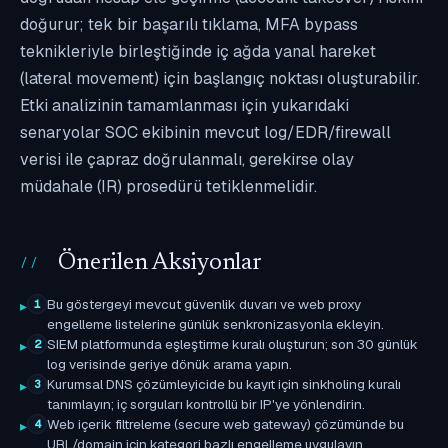
doğurur; tek bir başarılı tıklama, MFA bypass
teknikleriyle birleştiğinde iç ağda yanal hareket
(lateral movement) için başlangıç noktası oluşturabilir.
Etki analizinin tamamlanması için yukarıdaki
senaryolar SOC ekibinin mevcut log/EDR/firewall
verisi ile çapraz doğrulanmalı, gerekirse olay
müdahale (IR) prosedürü tetiklenmelidir.
Önerilen Aksiyonlar
Bu göstergeyi mevcut güvenlik duvarı ve web proxy
1
engelleme listelerine günlük senkronizasyonla ekleyin.
SIEM platformunda eşleştirme kuralı oluşturun; son 30 günlük
2
log verisinde geriye dönük arama yapın.
Kurumsal DNS çözümleyicide bu kayıt için sinkholing kuralı
3
tanımlayın; iç sorguları kontrollü bir IP'ye yönlendirin.
Web içerik filtreleme (secure web gateway) çözümünde bu
4
URL/domain için kategori bazlı engelleme uygulayın.