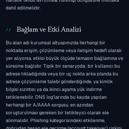
haftalık tehdit avı (threat hunting) döngüsüne mutlaka
dahil edilmelidir.
Bağlam ve Etki Analizi
Bu alan adı kurumsal altyapınızda herhangi bir
noktada erişim, çözümleme veya iletişim hedefi olarak
yer alıyorsa, etkisi büyük ölçüde temasın bağlamına ve
süresine bağlıdır. Tipik bir senaryoda; bir kullanıcı bu
adrese tıkladığında veya bir uç nokta arka planda bu
adrese çözümleme talebi gönderdiğinde, ya kimlik
bilgisi sızıntısı ya da ikinci aşama yük indirme
tetiklenebilir. DNS log'larında bu kayda yapılan
herhangi bir A/AAAA sorgusu, en azından
soruşturulması gereken bir tetikleyici olarak ele
alınmalıdır. Phishing kategorisindeki etkilenme,
doğrudan hesap ele geçirme (account takeover) riskini