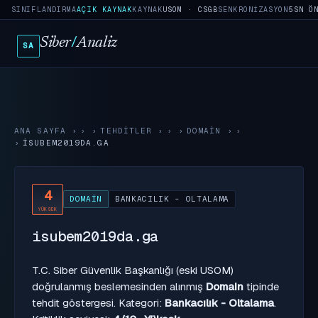
SINIFLANDIRMA
AÇIK KAYNAK
KAYNAK
USOM · CSGB
SENKRONIZASYON
5SN Ö
Siber
/
Analiz
SA
ANA SAYFA
›
TEHDITLER
›
DOMAIN
›
ISUBEM2019DA.GA
4
DOMAIN
BANKACILIK - OLTALAMA
YÜKSEK
isubem2019da.ga
T.C. Siber Güvenlik Başkanlığı (eski USOM)
doğrulanmış beslemesinden alınmış
Domain
tipinde
tehdit göstergesi. Kategori:
Bankacılık - Oltalama
.