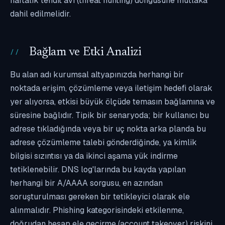
haftalık tehdit avı (threat hunting) döngüsüne mutlaka
dahil edilmelidir.
Bağlam ve Etki Analizi
Bu alan adı kurumsal altyapınızda herhangi bir
noktada erişim, çözümleme veya iletişim hedefi olarak
yer alıyorsa, etkisi büyük ölçüde temasın bağlamına ve
süresine bağlıdır. Tipik bir senaryoda; bir kullanıcı bu
adrese tıkladığında veya bir uç nokta arka planda bu
adrese çözümleme talebi gönderdiğinde, ya kimlik
bilgisi sızıntısı ya da ikinci aşama yük indirme
tetiklenebilir. DNS log'larında bu kayda yapılan
herhangi bir A/AAAA sorgusu, en azından
soruşturulması gereken bir tetikleyici olarak ele
alınmalıdır. Phishing kategorisindeki etkilenme,
doğrudan hesap ele geçirme (account takeover) riskini