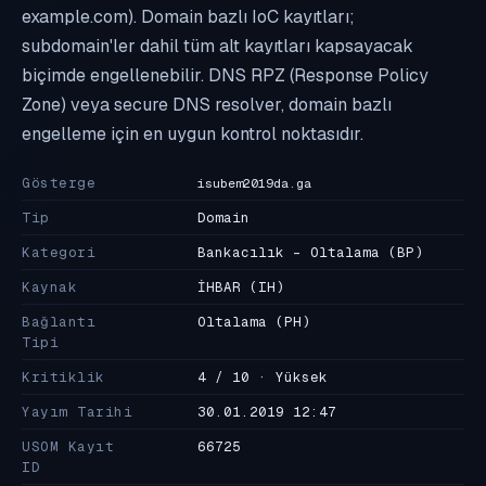
example.com). Domain bazlı IoC kayıtları;
subdomain'ler dahil tüm alt kayıtları kapsayacak
biçimde engellenebilir. DNS RPZ (Response Policy
Zone) veya secure DNS resolver, domain bazlı
engelleme için en uygun kontrol noktasıdır.
Gösterge
isubem2019da.ga
Tip
Domain
Kategori
Bankacılık - Oltalama
(BP)
Kaynak
İHBAR
(IH)
Bağlantı
Oltalama
(PH)
Tipi
Kritiklik
4 / 10 · Yüksek
Yayım Tarihi
30.01.2019 12:47
USOM Kayıt
66725
ID