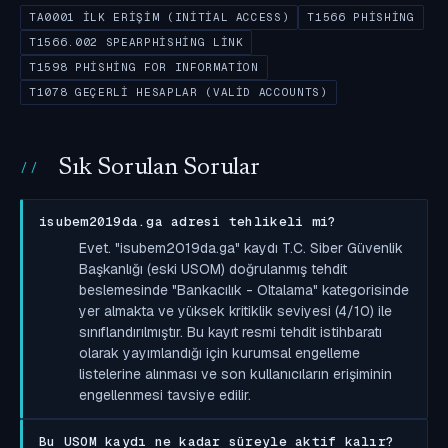
TA0001 İLK ERIŞIM (INITIAL ACCESS)
T1566 PHISHING
T1566.002 SPEARPHISHING LINK
T1598 PHISHING FOR INFORMATION
T1078 GEÇERLI HESAPLAR (VALID ACCOUNTS)
Sık Sorulan Sorular
isubem2019da.ga adresi tehlikeli mi?
Evet. "isubem2019da.ga" kaydı T.C. Siber Güvenlik
Başkanlığı (eski USOM) doğrulanmış tehdit
beslemesinde "Bankacılık - Oltalama" kategorisinde
yer almakta ve yüksek kritiklik seviyesi (4/10) ile
sınıflandırılmıştır. Bu kayıt resmi tehdit istihbaratı
olarak yayımlandığı için kurumsal engelleme
listelerine alınması ve son kullanıcıların erişiminin
engellenmesi tavsiye edilir.
Bu USOM kaydı ne kadar süreyle aktif kalır?