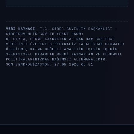
VERI KAYNAĞI:
T.C. SIBER GÜVENLIK BAŞKANLIĞI —
SIBERGUVENLIK.GOV.TR
(ESKI USOM)
BU SAYFA, RESMI KAYNAKTAN ALINAN HAM GÖSTERGE
VERISININ ÜZERINE SIBERANALIZ TARAFINDAN OTOMATIK
ÜRETILMIŞ KATMA DEĞERLI ANALITIK IÇERIK IÇERIR.
OPERASYONEL KARARLAR RESMI KAYNAKTAN VE KURUMSAL
POLITIKALARINIZDAN BAĞIMSIZ ALINMAMALIDIR.
SON SENKRONIZASYON: 27.05.2026 03:51