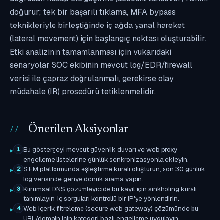
doğurur; tek bir başarılı tıklama, MFA bypass
teknikleriyle birleştiğinde iç ağda yanal hareket
(lateral movement) için başlangıç noktası oluşturabilir.
Etki analizinin tamamlanması için yukarıdaki
senaryolar SOC ekibinin mevcut log/EDR/firewall
verisi ile çapraz doğrulanmalı, gerekirse olay
müdahale (IR) prosedürü tetiklenmelidir.
Önerilen Aksiyonlar
Bu göstergeyi mevcut güvenlik duvarı ve web proxy
1
engelleme listelerine günlük senkronizasyonla ekleyin.
SIEM platformunda eşleştirme kuralı oluşturun; son 30 günlük
2
log verisinde geriye dönük arama yapın.
Kurumsal DNS çözümleyicide bu kayıt için sinkholing kuralı
3
tanımlayın; iç sorguları kontrollü bir IP'ye yönlendirin.
Web içerik filtreleme (secure web gateway) çözümünde bu
4
URL/domain için kategori bazlı engelleme uygulayın.