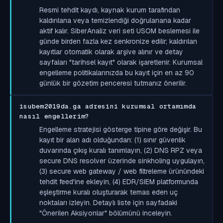
Resmi tehdit kaydı, kaynak kurum tarafından
kaldırılana veya temizlendiği doğrulanana kadar
aktif kalır. SiberAnaliz veri seti USOM beslemesi ile
günde birden fazla kez senkronize edilir; kaldırılan
kayıtlar otomatik olarak arşive alınır ve detay
sayfaları "tarihsel kayıt" olarak işaretlenir. Kurumsal
engelleme politikalarınızda bu kayıt için en az 90
günlük bir gözetim penceresi tutmanız önerilir.
isubem2019da.ga adresini kurumsal ortamımda
nasıl engellerim?
Engelleme stratejisi gösterge tipine göre değişir. Bu
kayıt bir alan adı olduğundan: (1) sınır güvenlik
duvarında çıkış kuralı tanımlayın, (2) DNS RPZ veya
secure DNS resolver üzerinde sinkholing uygulayın,
(3) secure web gateway / web filtreleme ürünündeki
tehdit feed'ine ekleyin, (4) EDR/SIEM platformunda
eşleştirme kuralı oluşturarak temas eden uç
noktaları izleyin. Detaylı liste için sayfadaki
"Önerilen Aksiyonlar" bölümünü inceleyin.