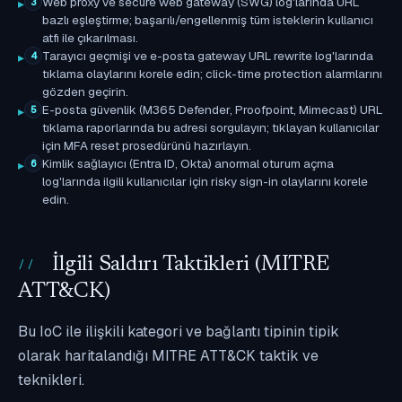
Web proxy ve secure web gateway (SWG) log'larında URL
3
bazlı eşleştirme; başarılı/engellenmiş tüm isteklerin kullanıcı
atfı ile çıkarılması.
Tarayıcı geçmişi ve e-posta gateway URL rewrite log'larında
4
tıklama olaylarını korele edin; click-time protection alarmlarını
gözden geçirin.
E-posta güvenlik (M365 Defender, Proofpoint, Mimecast) URL
5
tıklama raporlarında bu adresi sorgulayın; tıklayan kullanıcılar
için MFA reset prosedürünü hazırlayın.
Kimlik sağlayıcı (Entra ID, Okta) anormal oturum açma
6
log'larında ilgili kullanıcılar için risky sign-in olaylarını korele
edin.
İlgili Saldırı Taktikleri (MITRE
ATT&CK)
Bu IoC ile ilişkili kategori ve bağlantı tipinin tipik
olarak haritalandığı MITRE ATT&CK taktik ve
teknikleri.