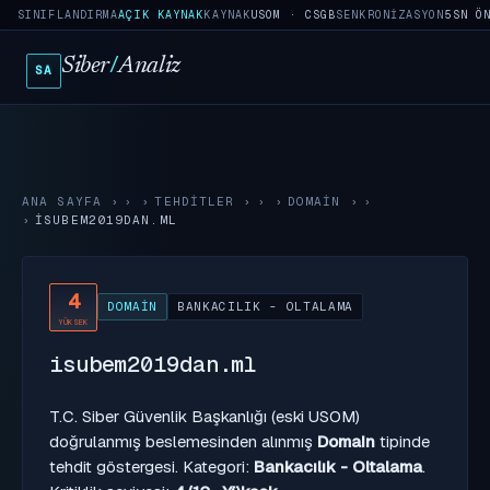
SINIFLANDIRMA
AÇIK KAYNAK
KAYNAK
USOM · CSGB
SENKRONIZASYON
5SN Ö
Siber
/
Analiz
SA
ANA SAYFA
›
TEHDITLER
›
DOMAIN
›
ISUBEM2019DAN.ML
4
DOMAIN
BANKACILIK - OLTALAMA
YÜKSEK
isubem2019dan.ml
T.C. Siber Güvenlik Başkanlığı (eski USOM)
doğrulanmış beslemesinden alınmış
Domain
tipinde
tehdit göstergesi. Kategori:
Bankacılık - Oltalama
.