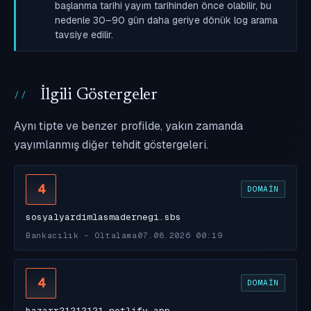
başlanma tarihi yayım tarihinden önce olabilir, bu
nedenle 30–90 gün daha geriye dönük log arama
tavsiye edilir.
İlgili Göstergeler
Aynı tipte ve benzer profilde, yakın zamanda
yayımlanmış diğer tehdit göstergeleri.
4
DOMAIN
sosyalyardimlasmadernegi.sbs
Bankacılık - Oltalama
07.08.2026 00:19
4
DOMAIN
hazarr21212121.netlify.app