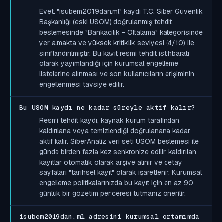
Evet. "isubem2019dan.ml" kaydı T.C. Siber Güvenlik
Başkanlığı (eski USOM) doğrulanmış tehdit
beslemesinde "Bankacılık - Oltalama" kategorisinde
yer almakta ve yüksek kritiklik seviyesi (4/10) ile
sınıflandırılmıştır. Bu kayıt resmi tehdit istihbaratı
olarak yayımlandığı için kurumsal engelleme
listelerine alınması ve son kullanıcıların erişiminin
engellenmesi tavsiye edilir.
Bu USOM kaydı ne kadar süreyle aktif kalır?
Resmi tehdit kaydı, kaynak kurum tarafından
kaldırılana veya temizlendiği doğrulanana kadar
aktif kalır. SiberAnaliz veri seti USOM beslemesi ile
günde birden fazla kez senkronize edilir; kaldırılan
kayıtlar otomatik olarak arşive alınır ve detay
sayfaları "tarihsel kayıt" olarak işaretlenir. Kurumsal
engelleme politikalarınızda bu kayıt için en az 90
günlük bir gözetim penceresi tutmanız önerilir.
isubem2019dan.ml adresini kurumsal ortamımda