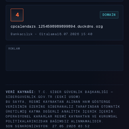
4
DOMAIN
cpcalendars.1254598989899894.duckdns.org
Bankacılık - Oltalama
18.07.2026 15:40
VERI KAYNAĞI:
T.C. SIBER GÜVENLIK BAŞKANLIĞI —
SIBERGUVENLIK.GOV.TR
(ESKI USOM)
BU SAYFA, RESMI KAYNAKTAN ALINAN HAM GÖSTERGE
VERISININ ÜZERINE SIBERANALIZ TARAFINDAN OTOMATIK
ÜRETILMIŞ KATMA DEĞERLI ANALITIK IÇERIK IÇERIR.
OPERASYONEL KARARLAR RESMI KAYNAKTAN VE KURUMSAL
POLITIKALARINIZDAN BAĞIMSIZ ALINMAMALIDIR.
SON SENKRONIZASYON: 27.05.2026 03:52