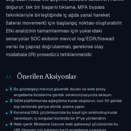
doğurur; tek bir başarılı tıklama, MFA bypass
teknikleriyle birleştiğinde iç ağda yanal hareket
(lateral movement) için başlangıç noktası oluşturabilir.
Etki analizinin tamamlanması için yukarıdaki
senaryolar SOC ekibinin mevcut log/EDR/firewall
verisi ile çapraz doğrulanmalı, gerekirse olay
müdahale (IR) prosedürü tetiklenmelidir.
Önerilen Aksiyonlar
Bu göstergeyi mevcut güvenlik duvarı ve web proxy
1
engelleme listelerine günlük senkronizasyonla ekleyin.
SIEM platformunda eşleştirme kuralı oluşturun; son 30 günlük
2
log verisinde geriye dönük arama yapın.
Kurumsal DNS çözümleyicide bu kayıt için sinkholing kuralı
3
tanımlayın; iç sorguları kontrollü bir IP'ye yönlendirin.
Web içerik filtreleme (secure web gateway) çözümünde bu
4
URL/domain için kategori bazlı engelleme uygulayın.