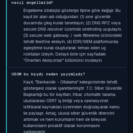
nasıl engellerim?
Engelleme stratejisi gösterge tipine göre değişir. Bu
kayıt bir alan adı olduğundan: (1) sınır güvenlik
duvarında çıkış kuralı tanımlayın, (2) DNS RPZ veya
secure DNS resolver üzerinde sinkholing uygulayın,
(3) secure web gateway / web filtreleme ürünündeki
tehdit feed'ine ekleyin, (4) EDR/SIEM platformunda
eşleştirme kuralı oluşturarak temas eden uç
noktaları izleyin. Detaylı liste için sayfadaki
"Önerilen Aksiyonlar" bölümünü inceleyin.
USOM bu kaydı neden yayımladı?
Kayıt, "Bankacılık - Oltalama" kategorisinde tehdit
göstergesi olarak işaretlenmiştir. T.C. Siber Güvenlik
Başkanlığı bu tür kayıtları; ihbar, otomatik tarama,
uluslararası CERT iş birliği veya operasyonel
istihbarat kaynakları üzerinden doğrulayarak kamu
ile paylaşır. Amaç, ulusal siber güvenlik direncini
artırmak ve hem kurumların hem de bireysel
kullanıcıların proaktif olarak korunmasını
sağlamaktır.