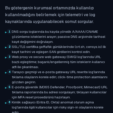
Bu göstergenin kurumsal ortamınızda kullanılıp
kullanılmadığını belirlemek için telemetri ve log
kaynaklarında uygulanabilecek somut sorgular.
DNS sorgu loglarında bu kayda yönelik A/AAAA/CNAME
1
çözümleme isteklerini arayın; passive DNS arşivinde tarihsel
kayıt değişimini doğrulayın.
SSL/TLS sertifika şeffaflık günlüklerinde (crt.sh, censys.io) ilk
2
kayıt tarihini ve eşleşen SAN girdilerini kontrol edin.
Web proxy ve secure web gateway (SWG) log'larında URL
3
bazlı eşleştirme; başarılı/engellenmiş tüm isteklerin kullanıcı
atfı ile çıkarılması.
Tarayıcı geçmişi ve e-posta gateway URL rewrite log'larında
4
tıklama olaylarını korele edin; click-time protection alarmlarını
gözden geçirin.
E-posta güvenlik (M365 Defender, Proofpoint, Mimecast) URL
5
tıklama raporlarında bu adresi sorgulayın; tıklayan kullanıcılar
için MFA reset prosedürünü hazırlayın.
Kimlik sağlayıcı (Entra ID, Okta) anormal oturum açma
6
log'larında ilgili kullanıcılar için risky sign-in olaylarını korele
edin.