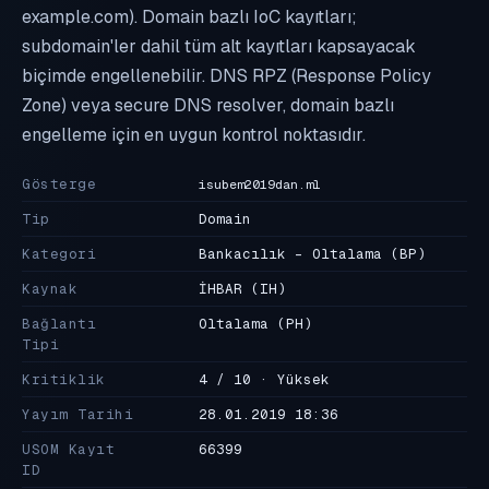
example.com). Domain bazlı IoC kayıtları;
subdomain'ler dahil tüm alt kayıtları kapsayacak
biçimde engellenebilir. DNS RPZ (Response Policy
Zone) veya secure DNS resolver, domain bazlı
engelleme için en uygun kontrol noktasıdır.
Gösterge
isubem2019dan.ml
Tip
Domain
Kategori
Bankacılık - Oltalama
(BP)
Kaynak
İHBAR
(IH)
Bağlantı
Oltalama
(PH)
Tipi
Kritiklik
4 / 10 · Yüksek
Yayım Tarihi
28.01.2019 18:36
USOM Kayıt
66399
ID