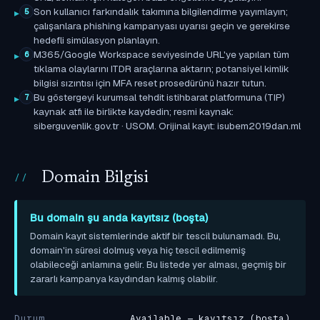
Son kullanıcı farkındalık takımına bilgilendirme yayımlayın;
5
çalışanlara phishing kampanyası uyarısı geçin ve gerekirse
hedefli simülasyon planlayın.
M365/Google Workspace seviyesinde URL'ye yapılan tüm
6
tıklama olaylarını ITDR araçlarına aktarın; potansiyel kimlik
bilgisi sızıntısı için MFA reset prosedürünü hazır tutun.
Bu göstergeyi kurumsal tehdit istihbarat platformuna (TIP)
7
kaynak atfı ile birlikte kaydedin; resmi kaynak:
siberguvenlik.gov.tr · USOM. Orijinal kayıt: isubem2019dan.ml
Domain Bilgisi
Bu domain şu anda kayıtsız (boşta)
Domain kayıt sistemlerinde aktif bir tescil bulunamadı. Bu,
domain'in süresi dolmuş veya hiç tescil edilmemiş
olabileceği anlamına gelir. Bu listede yer alması, geçmiş bir
zararlı kampanya kaydından kalmış olabilir.
Durum
Available — kayıtsız (boşta)