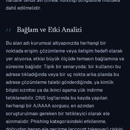
haftalık tehdit avı (threat hunting) döngüsüne mutlaka
dahil edilmelidir.
Bağlam ve Etki Analizi
Bu alan adı kurumsal altyapınızda herhangi bir
noktada erişim, çözümleme veya iletişim hedefi olarak
yer alıyorsa, etkisi büyük ölçüde temasın bağlamına ve
süresine bağlıdır. Tipik bir senaryoda; bir kullanıcı bu
adrese tıkladığında veya bir uç nokta arka planda bu
adrese çözümleme talebi gönderdiğinde, ya kimlik
bilgisi sızıntısı ya da ikinci aşama yük indirme
tetiklenebilir. DNS log'larında bu kayda yapılan
herhangi bir A/AAAA sorgusu, en azından
soruşturulması gereken bir tetikleyici olarak ele
alınmalıdır. Phishing kategorisindeki etkilenme,
doğrudan hesap ele geçirme (account takeover) riskini