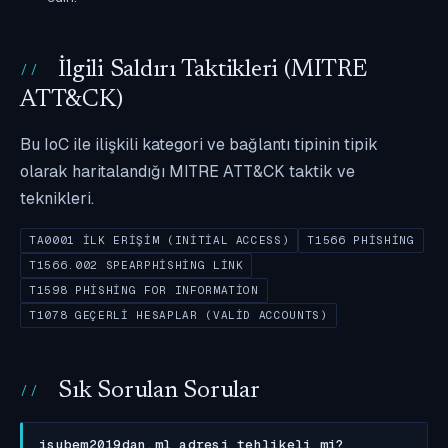
İlgili Saldırı Taktikleri (MITRE
ATT&CK)
Bu IoC ile ilişkili kategori ve bağlantı tipinin tipik
olarak haritalandığı MITRE ATT&CK taktik ve
teknikleri.
TA0001 İLK ERIŞIM (INITIAL ACCESS)
T1566 PHISHING
T1566.002 SPEARPHISHING LINK
T1598 PHISHING FOR INFORMATION
T1078 GEÇERLI HESAPLAR (VALID ACCOUNTS)
Sık Sorulan Sorular
isubem2019dan.ml adresi tehlikeli mi?