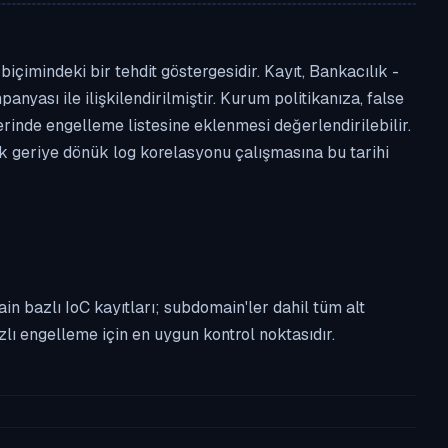
çimindeki bir tehdit göstergesidir. Kayıt, Bankacılık -
anyası ile ilişkilendirilmiştir. Kurum politikanıza, false
nde engelleme listesine eklenmesi değerlendirilebilir.
ek geriye dönük log korelasyonu çalışmasına bu tarihi
n bazlı IoC kayıtları; subdomain'ler dahil tüm alt
ı engelleme için en uygun kontrol noktasıdır.