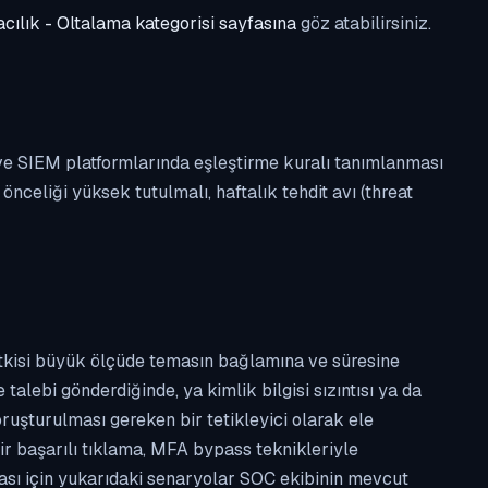
cılık - Oltalama kategorisi sayfasına
göz atabilirsiniz.
 ve SIEM platformlarında eşleştirme kuralı tanımlanması
celiği yüksek tutulmalı, haftalık tehdit avı (threat
etkisi büyük ölçüde temasın bağlamına ve süresine
alebi gönderdiğinde, ya kimlik bilgisi sızıntısı ya da
ruşturulması gereken bir tetikleyici olarak ele
ir başarılı tıklama, MFA bypass teknikleriyle
ması için yukarıdaki senaryolar SOC ekibinin mevcut