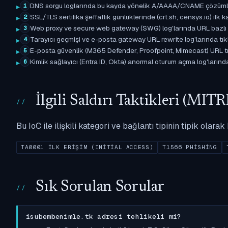
DNS sorgu loglarında bu kayda yönelik A/AAAA/CNAME çözümleme 
1
SSL/TLS sertifika şeffaflık günlüklerinde (crt.sh, censys.io) ilk ka
2
Web proxy ve secure web gateway (SWG) log'larında URL bazlı eşle
3
Tarayıcı geçmişi ve e-posta gateway URL rewrite log'larında tıkl
4
E-posta güvenlik (M365 Defender, Proofpoint, Mimecast) URL tıkl
5
Kimlik sağlayıcı (Entra ID, Okta) anormal oturum açma log'larında il
6
İlgili Saldırı Taktikleri (M
Bu IoC ile ilişkili kategori ve bağlantı tipinin tipik olar
TA0001 İLK ERIŞIM (INITIAL ACCESS)
T1566 PHISHING
Sık Sorulan Sorular
isubembenimle.tk adresi tehlikeli mi?