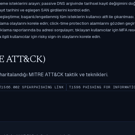
isteklerini arayın; passive DNS arşivinde tarihsel kayıt değişimini doğ
yıt tarihini ve eşleşen SAN girdilerini kontrol edin.
ştirme; başarılı/engellenmiş tüm isteklerin kullanıcı atfı ile çıkarılması.
ama olaylarını korele edin; click-time protection alarmlarını gözden geçir
ama raporlarında bu adresi sorgulayın; tıklayan kullanıcılar için MFA res
gili kullanıcılar için risky sign-in olaylarını korele edin.
ITRE ATT&CK)
ak haritalandığı MITRE ATT&CK taktik ve teknikleri.
T1566.002 SPEARPHISHING LINK
T1598 PHISHING FOR INFORMATI