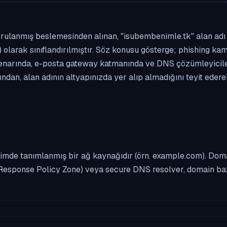
rulanmış beslemesinden alınan, "isubembenimle.tk" alan adı bi
 olarak sınıflandırılmıştır. Söz konusu gösterge; phishing kamp
enarında, e-posta gateway katmanında ve DNS çözümleyicileri
dan, alan adının altyapınızda yer alıp almadığını teyit eder
imde tanımlanmış bir ağ kaynağıdır (örn. example.com). Domai
Response Policy Zone) veya secure DNS resolver, domain bazl