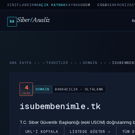
SINIFLANDIRMA
AÇIK KAYNAK
KAYNAK
USOM · CSGB
SENKRONIZAS
Siber
/
Analiz
K
SA
ANA SAYFA
›
TEHDITLER
›
DOMAIN
›
ISUBEMBEN
4
DOMAIN
BANKACILIK - OLTALAMA
YÜKSEK
isubembenimle.tk
T.C. Siber Güvenlik Başkanlığı (eski USOM) doğrulanmış
URL'I KOPYALA
LISTEDE GÖSTER →
TÜM D