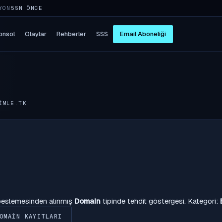
YON
5SN ÖNCE
onsol
Olaylar
Rehberler
SSS
Email Aboneliği
IMLE.TK
 beslemesinden alınmış
Domain
tipinde tehdit göstergesi. Kategori:
OMAIN KAYITLARI