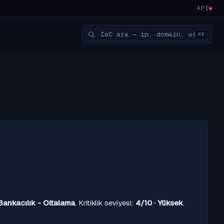
API
⌘K
Bankacılık - Oltalama
. Kritiklik seviyesi:
4/10 · Yüksek
.