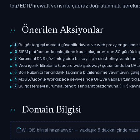
log/EDR/firewall verisi ile çapraz doğrulanmalı, gerekir
Önerilen Aksiyonlar
Bu göstergeyi mevcut güvenlik duvarı ve web proxy engelleme l
1
SIEM platformunda eşleştirme kuralı oluşturun; son 30 günlük l
2
Kurumsal DNS çözümleyicide bu kayıt için sinkholing kuralı tanımla
3
Web içerik filtreleme (secure web gateway) çözümünde bu URL/d
4
Son kullanıcı farkındalık takımına bilgilendirme yayımlayın; çal
5
M365/Google Workspace seviyesinde URL'ye yapılan tüm tıklama ol
6
Bu göstergeyi kurumsal tehdit istihbarat platformuna (TIP) kaynak
7
Domain Bilgisi
WHOIS bilgisi hazırlanıyor — yaklaşık 5 dakika içinde hazır o