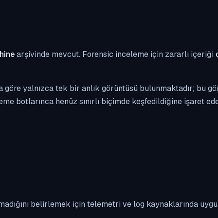
hine
arşivinde mevcut. Forensic inceleme için zararlı içeriği
 göre yalnızca tek bir anlık görüntüsü bulunmaktadır; bu gör
eme botlarınca henüz sınırlı biçimde keşfedildiğine işaret edeb
madığını belirlemek için telemetri ve log kaynaklarında uyg