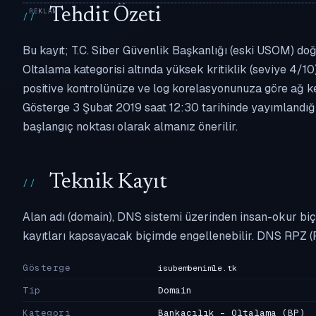
Tehdit Özeti
Bu kayıt; T.C. Siber Güvenlik Başkanlığı (eski USOM) doğ
Oltalama kategorisi altında yüksek kritiklik (seviye 4/10)
positive kontrolünüze ve log korelasyonunuza göre ağ k
Gösterge 3 Şubat 2019 saat 12:30 tarihinde yayımlandığın
başlangıç noktası olarak almanız önerilir.
Teknik Kayıt
Alan adı (domain), DNS sistemi üzerinden insan-okur biç
kayıtları kapsayacak biçimde engellenebilir. DNS RPZ (
Gösterge
isubembenimle.tk
Tip
Domain
Kategori
Bankacılık - Oltalama
(BP)