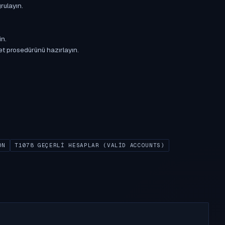
rulayın.
in.
et prosedürünü hazırlayın.
ON
T1078 GEÇERLI HESAPLAR (VALID ACCOUNTS)