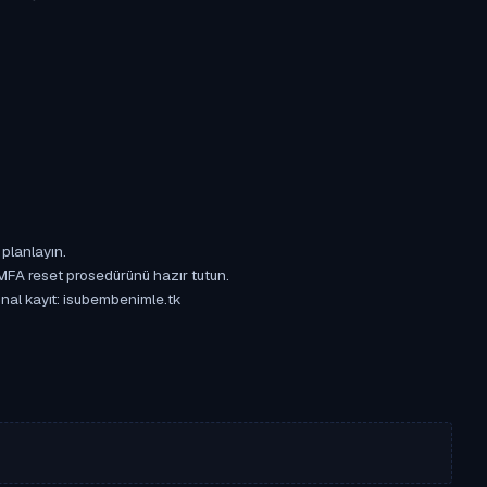
 planlayın.
 MFA reset prosedürünü hazır tutun.
jinal kayıt: isubembenimle.tk