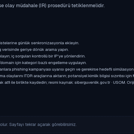
se olay müdahale (IR) prosedürü tetiklenmelidir.
istelerine günlük senkronizasyonla ekleyin.
og verisinde geriye dönük arama yapın.
yın; iç sorguları kontrollü bir IP'ye yönlendirin.
omain için kategori bazlı engelleme uygulayın.
ışanlara phishing kampanyası uyarısı geçin ve gerekirse hedefli simülasyon
aylarını ITDR araçlarına aktarın; potansiyel kimlik bilgisi sızıntısı için
 atfı ile birlikte kaydedin; resmi kaynak: siberguvenlik.gov.tr · USOM. Ori
lur. Sayfayı tekrar açarak görebilirsiniz.