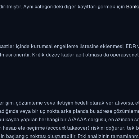
dırılmıştır. Aynı kategorideki diğer kayıtları görmek için
Banka
. Saatler içinde kurumsal engelleme listesine eklenmesi, EDR
ası önerilir. Kritik düzey kadar acil olmasa da operasyonel ön
erişim, çözümleme veya iletişim hedefi olarak yer alıyorsa, 
kladığında veya bir uç nokta arka planda bu adrese çözümleme t
 bu kayda yapılan herhangi bir A/AAAA sorgusu, en azından so
n hesap ele geçirme (account takeover) riskini doğurur; tek b
çin başlangıç noktası oluşturabilir. Etki analizinin tamamlan