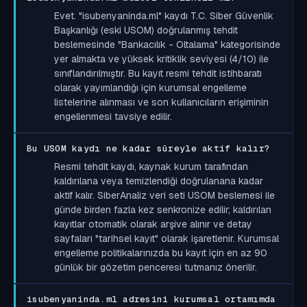
Evet. "isubenyaninda.ml" kaydı T.C. Siber Güvenlik
Başkanlığı (eski USOM) doğrulanmış tehdit
beslemesinde "Bankacılık - Oltalama" kategorisinde
yer almakta ve yüksek kritiklik seviyesi (4/10) ile
sınıflandırılmıştır. Bu kayıt resmi tehdit istihbaratı
olarak yayımlandığı için kurumsal engelleme
listelerine alınması ve son kullanıcıların erişiminin
engellenmesi tavsiye edilir.
Bu USOM kaydı ne kadar süreyle aktif kalır?
Resmi tehdit kaydı, kaynak kurum tarafından
kaldırılana veya temizlendiği doğrulanana kadar
aktif kalır. SiberAnaliz veri seti USOM beslemesi ile
günde birden fazla kez senkronize edilir; kaldırılan
kayıtlar otomatik olarak arşive alınır ve detay
sayfaları "tarihsel kayıt" olarak işaretlenir. Kurumsal
engelleme politikalarınızda bu kayıt için en az 90
günlük bir gözetim penceresi tutmanız önerilir.
isubenyaninda.ml adresini kurumsal ortamımda