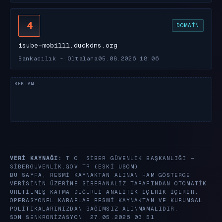
4
DOMAIN
isube-mobilll.duckdns.org
Bankacılık - Oltalama
05.08.2026 18:06
VERI KAYNAĞI:
T.C. SIBER GÜVENLIK BAŞKANLIĞI —
SIBERGUVENLIK.GOV.TR
(ESKI USOM)
BU SAYFA, RESMI KAYNAKTAN ALINAN HAM GÖSTERGE
VERISININ ÜZERINE SIBERANALIZ TARAFINDAN OTOMATIK
ÜRETILMIŞ KATMA DEĞERLI ANALITIK IÇERIK IÇERIR.
OPERASYONEL KARARLAR RESMI KAYNAKTAN VE KURUMSAL
POLITIKALARINIZDAN BAĞIMSIZ ALINMAMALIDIR.
SON SENKRONIZASYON: 27.05.2026 03:51