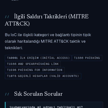
İlgili Saldırı Taktikleri (MITRE
ATT&CK)
Bu IoC ile ilişkili kategori ve bağlantı tipinin tipik
olarak haritalandığı MITRE ATT&CK taktik ve
teknikleri.
TA0001 İLK ERIŞIM (INITIAL ACCESS)
T1566 PHISHING
T1566.002 SPEARPHISHING LINK
T1598 PHISHING FOR INFORMATION
T1078 GEÇERLI HESAPLAR (VALID ACCOUNTS)
Sık Sorulan Sorular
isubenyaninda.ml adresi tehlikeli mi?