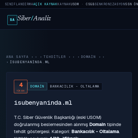
SINIFLANDIRMA
AÇIK KAYNAK
KAYNAK
USOM · CSGB
SENKRONIZASYON
5SN Ö
Siber
/
Analiz
SA
ANA SAYFA
›
TEHDITLER
›
DOMAIN
›
ISUBENYANINDA.ML
4
DOMAIN
BANKACILIK - OLTALAMA
YÜKSEK
isubenyaninda.ml
T.C. Siber Güvenlik Başkanlığı (eski USOM)
doğrulanmış beslemesinden alınmış
Domain
tipinde
tehdit göstergesi. Kategori:
Bankacılık - Oltalama
.