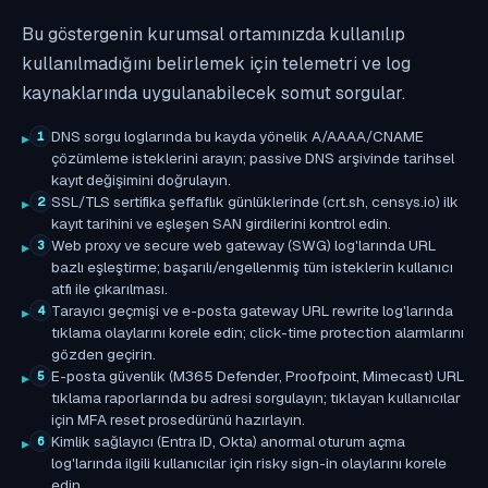
Bu göstergenin kurumsal ortamınızda kullanılıp
kullanılmadığını belirlemek için telemetri ve log
kaynaklarında uygulanabilecek somut sorgular.
DNS sorgu loglarında bu kayda yönelik A/AAAA/CNAME
1
çözümleme isteklerini arayın; passive DNS arşivinde tarihsel
kayıt değişimini doğrulayın.
SSL/TLS sertifika şeffaflık günlüklerinde (crt.sh, censys.io) ilk
2
kayıt tarihini ve eşleşen SAN girdilerini kontrol edin.
Web proxy ve secure web gateway (SWG) log'larında URL
3
bazlı eşleştirme; başarılı/engellenmiş tüm isteklerin kullanıcı
atfı ile çıkarılması.
Tarayıcı geçmişi ve e-posta gateway URL rewrite log'larında
4
tıklama olaylarını korele edin; click-time protection alarmlarını
gözden geçirin.
E-posta güvenlik (M365 Defender, Proofpoint, Mimecast) URL
5
tıklama raporlarında bu adresi sorgulayın; tıklayan kullanıcılar
için MFA reset prosedürünü hazırlayın.
Kimlik sağlayıcı (Entra ID, Okta) anormal oturum açma
6
log'larında ilgili kullanıcılar için risky sign-in olaylarını korele
edin.