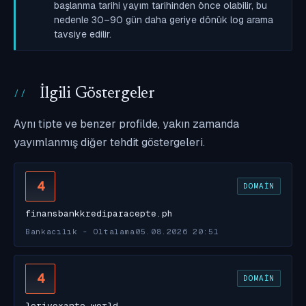
başlanma tarihi yayım tarihinden önce olabilir, bu
nedenle 30–90 gün daha geriye dönük log arama
tavsiye edilir.
İlgili Göstergeler
Aynı tipte ve benzer profilde, yakın zamanda
yayımlanmış diğer tehdit göstergeleri.
4
DOMAIN
finansbankkrediparacepte.ph
Bankacılık - Oltalama
05.08.2026 20:51
4
DOMAIN
lorivexanto.world