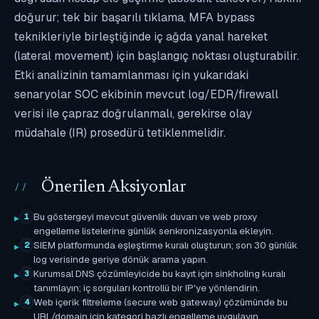
doğurur; tek bir başarılı tıklama, MFA bypass
teknikleriyle birleştiğinde iç ağda yanal hareket
(lateral movement) için başlangıç noktası oluşturabilir.
Etki analizinin tamamlanması için yukarıdaki
senaryolar SOC ekibinin mevcut log/EDR/firewall
verisi ile çapraz doğrulanmalı, gerekirse olay
müdahale (IR) prosedürü tetiklenmelidir.
Önerilen Aksiyonlar
Bu göstergeyi mevcut güvenlik duvarı ve web proxy
1
engelleme listelerine günlük senkronizasyonla ekleyin.
SIEM platformunda eşleştirme kuralı oluşturun; son 30 günlük
2
log verisinde geriye dönük arama yapın.
Kurumsal DNS çözümleyicide bu kayıt için sinkholing kuralı
3
tanımlayın; iç sorguları kontrollü bir IP'ye yönlendirin.
Web içerik filtreleme (secure web gateway) çözümünde bu
4
URL/domain için kategori bazlı engelleme uygulayın.