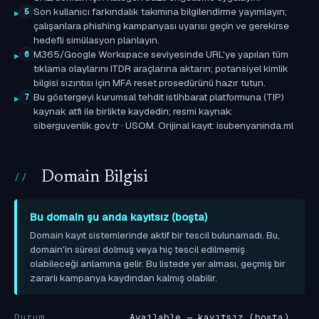
Son kullanıcı farkındalık takımına bilgilendirme yayımlayın;
5
çalışanlara phishing kampanyası uyarısı geçin ve gerekirse
hedefli simülasyon planlayın.
M365/Google Workspace seviyesinde URL'ye yapılan tüm
6
tıklama olaylarını ITDR araçlarına aktarın; potansiyel kimlik
bilgisi sızıntısı için MFA reset prosedürünü hazır tutun.
Bu göstergeyi kurumsal tehdit istihbarat platformuna (TIP)
7
kaynak atfı ile birlikte kaydedin; resmi kaynak:
siberguvenlik.gov.tr · USOM. Orijinal kayıt: isubenyaninda.ml
Domain Bilgisi
Bu domain şu anda kayıtsız (boşta)
Domain kayıt sistemlerinde aktif bir tescil bulunamadı. Bu,
domain'in süresi dolmuş veya hiç tescil edilmemiş
olabileceği anlamına gelir. Bu listede yer alması, geçmiş bir
zararlı kampanya kaydından kalmış olabilir.
Durum
Available — kayıtsız (boşta)