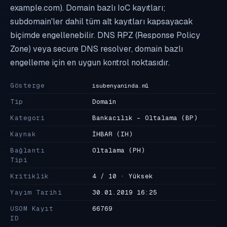
example.com). Domain bazlı IoC kayıtları;
subdomain'ler dahil tüm alt kayıtları kapsayacak
biçimde engellenebilir. DNS RPZ (Response Policy
Zone) veya secure DNS resolver, domain bazlı
engelleme için en uygun kontrol noktasıdır.
Gösterge
isubenyaninda.ml
Tip
Domain
Kategori
Bankacılık - Oltalama
(BP)
Kaynak
İHBAR
(IH)
Bağlantı
Oltalama
(PH)
Tipi
Kritiklik
4 / 10 · Yüksek
Yayım Tarihi
30.01.2019 16:25
USOM Kayıt
66769
ID