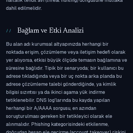
haftalık tehdit avı (threat hunting) döngüsüne mutlaka
dahil edilmelidir.
Bağlam ve Etki Analizi
Bu alan adı kurumsal altyapınızda herhangi bir
noktada erişim, çözümleme veya iletişim hedefi olarak
yer alıyorsa, etkisi büyük ölçüde temasın bağlamına ve
süresine bağlıdır. Tipik bir senaryoda; bir kullanıcı bu
adrese tıkladığında veya bir uç nokta arka planda bu
adrese çözümleme talebi gönderdiğinde, ya kimlik
bilgisi sızıntısı ya da ikinci aşama yük indirme
tetiklenebilir. DNS log'larında bu kayda yapılan
herhangi bir A/AAAA sorgusu, en azından
soruşturulması gereken bir tetikleyici olarak ele
alınmalıdır. Phishing kategorisindeki etkilenme,
doğrudan hesap ele geçirme (account takeover) riskini