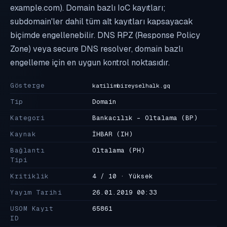
example.com). Domain bazlı IoC kayıtları;
subdomain'ler dahil tüm alt kayıtları kapsayacak
biçimde engellenebilir. DNS RPZ (Response Policy
Zone) veya secure DNS resolver, domain bazlı
engelleme için en uygun kontrol noktasıdır.
Gösterge
katilimbireyselhalk.gq
Tip
Domain
Kategori
Bankacılık - Oltalama
(BP)
Kaynak
İHBAR
(IH)
Bağlantı
Oltalama
(PH)
Tipi
Kritiklik
4 / 10 · Yüksek
Yayım Tarihi
26.01.2019 00:33
USOM Kayıt
65861
ID