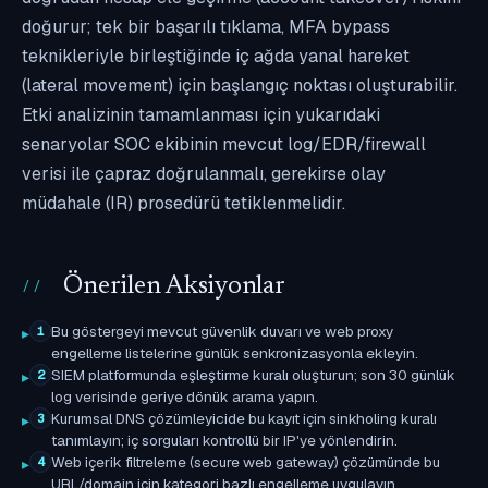
doğurur; tek bir başarılı tıklama, MFA bypass
teknikleriyle birleştiğinde iç ağda yanal hareket
(lateral movement) için başlangıç noktası oluşturabilir.
Etki analizinin tamamlanması için yukarıdaki
senaryolar SOC ekibinin mevcut log/EDR/firewall
verisi ile çapraz doğrulanmalı, gerekirse olay
müdahale (IR) prosedürü tetiklenmelidir.
Önerilen Aksiyonlar
Bu göstergeyi mevcut güvenlik duvarı ve web proxy
1
engelleme listelerine günlük senkronizasyonla ekleyin.
SIEM platformunda eşleştirme kuralı oluşturun; son 30 günlük
2
log verisinde geriye dönük arama yapın.
Kurumsal DNS çözümleyicide bu kayıt için sinkholing kuralı
3
tanımlayın; iç sorguları kontrollü bir IP'ye yönlendirin.
Web içerik filtreleme (secure web gateway) çözümünde bu
4
URL/domain için kategori bazlı engelleme uygulayın.