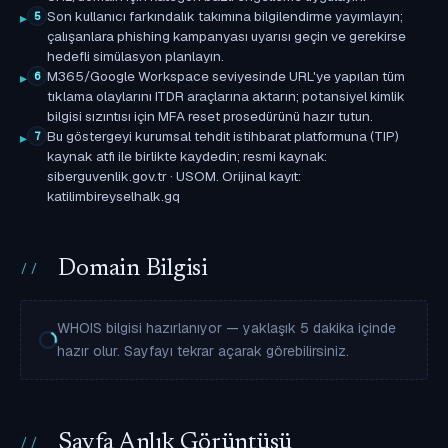
Son kullanıcı farkındalık takımına bilgilendirme yayımlayın;
5
çalışanlara phishing kampanyası uyarısı geçin ve gerekirse
hedefli simülasyon planlayın.
M365/Google Workspace seviyesinde URL'ye yapılan tüm
6
tıklama olaylarını ITDR araçlarına aktarın; potansiyel kimlik
bilgisi sızıntısı için MFA reset prosedürünü hazır tutun.
Bu göstergeyi kurumsal tehdit istihbarat platformuna (TIP)
7
kaynak atfı ile birlikte kaydedin; resmi kaynak:
siberguvenlik.gov.tr · USOM. Orijinal kayıt:
katilimbireyselhalk.gq
Domain Bilgisi
WHOIS bilgisi hazırlanıyor — yaklaşık 5 dakika içinde
hazır olur. Sayfayı tekrar açarak görebilirsiniz.
Sayfa Anlık Görüntüsü