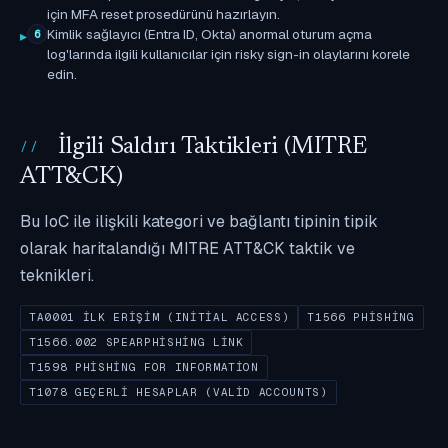
için MFA reset prosedürünü hazırlayın.
Kimlik sağlayıcı (Entra ID, Okta) anormal oturum açma
6
log'larında ilgili kullanıcılar için risky sign-in olaylarını korele
edin.
İlgili Saldırı Taktikleri (MITRE
ATT&CK)
Bu IoC ile ilişkili kategori ve bağlantı tipinin tipik
olarak haritalandığı MITRE ATT&CK taktik ve
teknikleri.
TA0001 İLK ERIŞIM (INITIAL ACCESS)
T1566 PHISHING
T1566.002 SPEARPHISHING LINK
T1598 PHISHING FOR INFORMATION
T1078 GEÇERLI HESAPLAR (VALID ACCOUNTS)