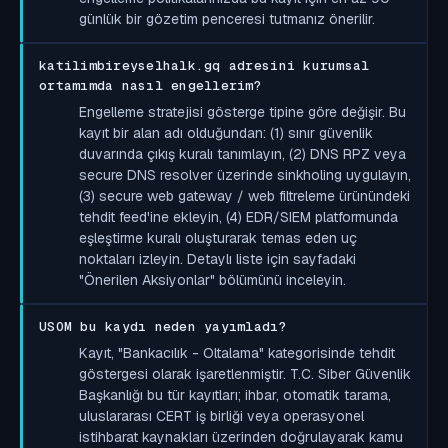
günlük bir gözetim penceresi tutmanız önerilir.
katilimbireyselhalk.gq adresini kurumsal
ortamımda nasıl engellerim?
Engelleme stratejisi gösterge tipine göre değişir. Bu
kayıt bir alan adı olduğundan: (1) sınır güvenlik
duvarında çıkış kuralı tanımlayın, (2) DNS RPZ veya
secure DNS resolver üzerinde sinkholing uygulayın,
(3) secure web gateway / web filtreleme ürünündeki
tehdit feed'ine ekleyin, (4) EDR/SIEM platformunda
eşleştirme kuralı oluşturarak temas eden uç
noktaları izleyin. Detaylı liste için sayfadaki
"Önerilen Aksiyonlar" bölümünü inceleyin.
USOM bu kaydı neden yayımladı?
Kayıt, "Bankacılık - Oltalama" kategorisinde tehdit
göstergesi olarak işaretlenmiştir. T.C. Siber Güvenlik
Başkanlığı bu tür kayıtları; ihbar, otomatik tarama,
uluslararası CERT iş birliği veya operasyonel
istihbarat kaynakları üzerinden doğrulayarak kamu