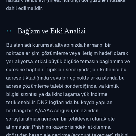
haftalık tehdit avı (threat hunting) döngüsüne mutlaka
dahil edilmelidir.
Bağlam ve Etki Analizi
Bu alan adı kurumsal altyapınızda herhangi bir
noktada erişim, çözümleme veya iletişim hedefi olarak
yer alıyorsa, etkisi büyük ölçüde temasın bağlamına ve
süresine bağlıdır. Tipik bir senaryoda; bir kullanıcı bu
adrese tıkladığında veya bir uç nokta arka planda bu
adrese çözümleme talebi gönderdiğinde, ya kimlik
bilgisi sızıntısı ya da ikinci aşama yük indirme
tetiklenebilir. DNS log'larında bu kayda yapılan
herhangi bir A/AAAA sorgusu, en azından
soruşturulması gereken bir tetikleyici olarak ele
alınmalıdır. Phishing kategorisindeki etkilenme,
doğrudan hesap ele geçirme (account takeover) riskini