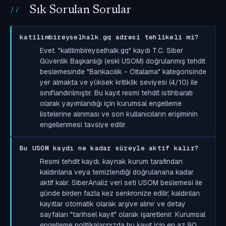
Sık Sorulan Sorular
katilimbireyselhalk.gq adresi tehlikeli mi?
Evet. "katilimbireyselhalk.gq" kaydı T.C. Siber
Güvenlik Başkanlığı (eski USOM) doğrulanmış tehdit
beslemesinde "Bankacılık - Oltalama" kategorisinde
yer almakta ve yüksek kritiklik seviyesi (4/10) ile
sınıflandırılmıştır. Bu kayıt resmi tehdit istihbaratı
olarak yayımlandığı için kurumsal engelleme
listelerine alınması ve son kullanıcıların erişiminin
engellenmesi tavsiye edilir.
Bu USOM kaydı ne kadar süreyle aktif kalır?
Resmi tehdit kaydı, kaynak kurum tarafından
kaldırılana veya temizlendiği doğrulanana kadar
aktif kalır. SiberAnaliz veri seti USOM beslemesi ile
günde birden fazla kez senkronize edilir; kaldırılan
kayıtlar otomatik olarak arşive alınır ve detay
sayfaları "tarihsel kayıt" olarak işaretlenir. Kurumsal
engelleme politikalarınızda bu kayıt için en az 90