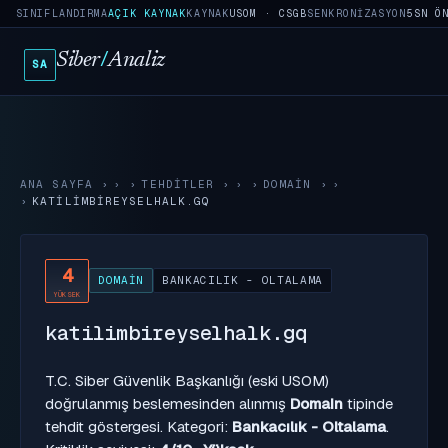
SINIFLANDIRMA
AÇIK KAYNAK
KAYNAK
USOM · CSGB
SENKRONIZASYON
5SN Ö
Siber
/
Analiz
SA
ANA SAYFA
›
TEHDITLER
›
DOMAIN
›
KATILIMBIREYSELHALK.GQ
4
DOMAIN
BANKACILIK - OLTALAMA
YÜKSEK
katilimbireyselhalk.gq
T.C. Siber Güvenlik Başkanlığı (eski USOM)
doğrulanmış beslemesinden alınmış
Domain
tipinde
tehdit göstergesi. Kategori:
Bankacılık - Oltalama
.