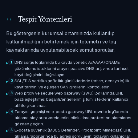
Tespit Yöntemleri
Bu göstergenin kurumsal ortamınızda kullanılıp
kullanılmadığını belirlemek için telemetri ve log
kaynaklarında uygulanabilecek somut sorgular.
DNS sorgu loglarında bu kayda yönelik A/AAAA/CNAME
1
çözümleme isteklerini arayın; passive DNS arşivinde tarihsel
kayıt değişimini doğrulayın.
SSL/TLS sertifika şeffaflık günlüklerinde (crt.sh, censys.io) ilk
2
kayıt tarihini ve eşleşen SAN girdilerini kontrol edin.
Web proxy ve secure web gateway (SWG) log'larında URL
3
bazlı eşleştirme; başarılı/engellenmiş tüm isteklerin kullanıcı
atfı ile çıkarılması.
Tarayıcı geçmişi ve e-posta gateway URL rewrite log'larında
4
tıklama olaylarını korele edin; click-time protection alarmlarını
gözden geçirin.
E-posta güvenlik (M365 Defender, Proofpoint, Mimecast) URL
5
tıklama raporlarında bu adresi sorgulayın; tıklayan kullanıcılar