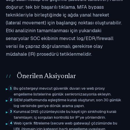
doğurur; tek bir başarılı tıklama, MFA bypass
teknikleriyle birleştiğinde iç ağda yanal hareket
(lateral movement) için başlangıç noktası oluşturabilir.
Etki analizinin tamamlanması için yukarıdaki
senaryolar SOC ekibinin mevcut log/EDR/firewall
verisi ile çapraz doğrulanmalı, gerekirse olay
müdahale (IR) prosedürü tetiklenmelidir.
Önerilen Aksiyonlar
Bu göstergeyi mevcut güvenlik duvarı ve web proxy
1
engelleme listelerine günlük senkronizasyonla ekleyin.
SIEM platformunda eşleştirme kuralı oluşturun; son 30 günlük
2
log verisinde geriye dönük arama yapın.
Kurumsal DNS çözümleyicide bu kayıt için sinkholing kuralı
3
tanımlayın; iç sorguları kontrollü bir IP'ye yönlendirin.
Web içerik filtreleme (secure web gateway) çözümünde bu
4
URL/domain için kategori bazlı engelleme uygulayın.