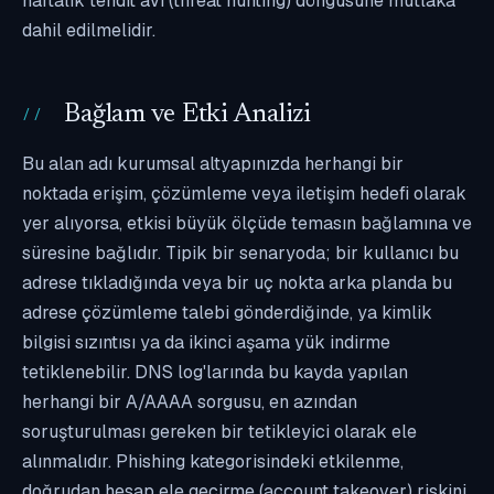
haftalık tehdit avı (threat hunting) döngüsüne mutlaka
dahil edilmelidir.
Bağlam ve Etki Analizi
Bu alan adı kurumsal altyapınızda herhangi bir
noktada erişim, çözümleme veya iletişim hedefi olarak
yer alıyorsa, etkisi büyük ölçüde temasın bağlamına ve
süresine bağlıdır. Tipik bir senaryoda; bir kullanıcı bu
adrese tıkladığında veya bir uç nokta arka planda bu
adrese çözümleme talebi gönderdiğinde, ya kimlik
bilgisi sızıntısı ya da ikinci aşama yük indirme
tetiklenebilir. DNS log'larında bu kayda yapılan
herhangi bir A/AAAA sorgusu, en azından
soruşturulması gereken bir tetikleyici olarak ele
alınmalıdır. Phishing kategorisindeki etkilenme,
doğrudan hesap ele geçirme (account takeover) riskini