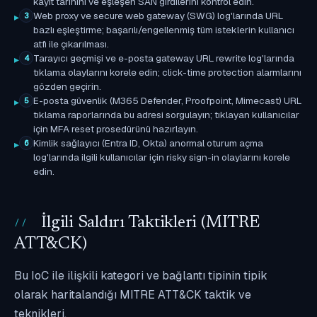
kayıt tarihini ve eşleşen SAN girdilerini kontrol edin.
Web proxy ve secure web gateway (SWG) log'larında URL
3
bazlı eşleştirme; başarılı/engellenmiş tüm isteklerin kullanıcı
atfı ile çıkarılması.
Tarayıcı geçmişi ve e-posta gateway URL rewrite log'larında
4
tıklama olaylarını korele edin; click-time protection alarmlarını
gözden geçirin.
E-posta güvenlik (M365 Defender, Proofpoint, Mimecast) URL
5
tıklama raporlarında bu adresi sorgulayın; tıklayan kullanıcılar
için MFA reset prosedürünü hazırlayın.
Kimlik sağlayıcı (Entra ID, Okta) anormal oturum açma
6
log'larında ilgili kullanıcılar için risky sign-in olaylarını korele
edin.
İlgili Saldırı Taktikleri (MITRE
ATT&CK)
Bu IoC ile ilişkili kategori ve bağlantı tipinin tipik
olarak haritalandığı MITRE ATT&CK taktik ve
teknikleri.