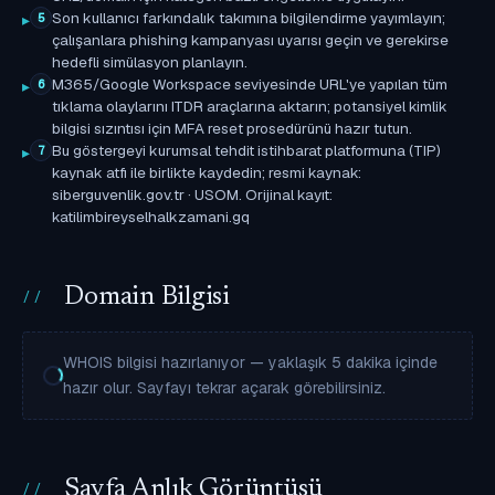
Son kullanıcı farkındalık takımına bilgilendirme yayımlayın;
5
çalışanlara phishing kampanyası uyarısı geçin ve gerekirse
hedefli simülasyon planlayın.
M365/Google Workspace seviyesinde URL'ye yapılan tüm
6
tıklama olaylarını ITDR araçlarına aktarın; potansiyel kimlik
bilgisi sızıntısı için MFA reset prosedürünü hazır tutun.
Bu göstergeyi kurumsal tehdit istihbarat platformuna (TIP)
7
kaynak atfı ile birlikte kaydedin; resmi kaynak:
siberguvenlik.gov.tr · USOM. Orijinal kayıt:
katilimbireyselhalkzamani.gq
Domain Bilgisi
WHOIS bilgisi hazırlanıyor — yaklaşık 5 dakika içinde
hazır olur. Sayfayı tekrar açarak görebilirsiniz.
Sayfa Anlık Görüntüsü