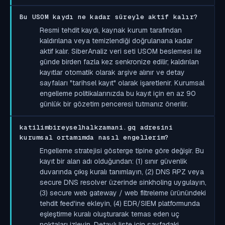
Bu USOM kaydı ne kadar süreyle aktif kalır?
Resmi tehdit kaydı, kaynak kurum tarafından
kaldırılana veya temizlendiği doğrulanana kadar
aktif kalır. SiberAnaliz veri seti USOM beslemesi ile
günde birden fazla kez senkronize edilir; kaldırılan
kayıtlar otomatik olarak arşive alınır ve detay
sayfaları "tarihsel kayıt" olarak işaretlenir. Kurumsal
engelleme politikalarınızda bu kayıt için en az 90
günlük bir gözetim penceresi tutmanız önerilir.
katilimbireyselhalkzamani.gq adresini
kurumsal ortamımda nasıl engellerim?
Engelleme stratejisi gösterge tipine göre değişir. Bu
kayıt bir alan adı olduğundan: (1) sınır güvenlik
duvarında çıkış kuralı tanımlayın, (2) DNS RPZ veya
secure DNS resolver üzerinde sinkholing uygulayın,
(3) secure web gateway / web filtreleme ürünündeki
tehdit feed'ine ekleyin, (4) EDR/SIEM platformunda
eşleştirme kuralı oluşturarak temas eden uç
noktaları izleyin. Detaylı liste için sayfadaki