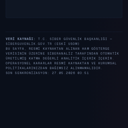
VERI KAYNAĞI:
T.C. SIBER GÜVENLIK BAŞKANLIĞI —
SIBERGUVENLIK.GOV.TR
(ESKI USOM)
BU SAYFA, RESMI KAYNAKTAN ALINAN HAM GÖSTERGE
VERISININ ÜZERINE SIBERANALIZ TARAFINDAN OTOMATIK
ÜRETILMIŞ KATMA DEĞERLI ANALITIK IÇERIK IÇERIR.
OPERASYONEL KARARLAR RESMI KAYNAKTAN VE KURUMSAL
POLITIKALARINIZDAN BAĞIMSIZ ALINMAMALIDIR.
SON SENKRONIZASYON: 27.05.2026 03:51