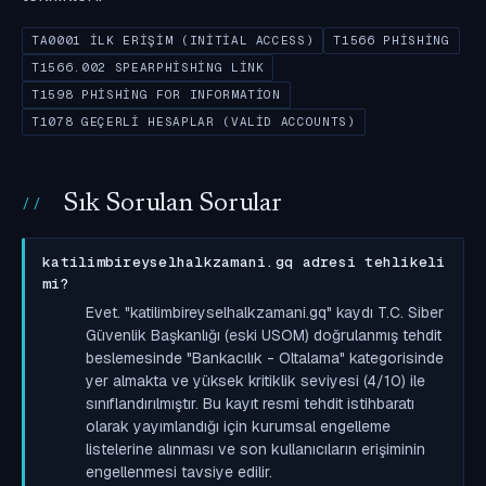
TA0001 İLK ERIŞIM (INITIAL ACCESS)
T1566 PHISHING
T1566.002 SPEARPHISHING LINK
T1598 PHISHING FOR INFORMATION
T1078 GEÇERLI HESAPLAR (VALID ACCOUNTS)
Sık Sorulan Sorular
katilimbireyselhalkzamani.gq adresi tehlikeli
mi?
Evet. "katilimbireyselhalkzamani.gq" kaydı T.C. Siber
Güvenlik Başkanlığı (eski USOM) doğrulanmış tehdit
beslemesinde "Bankacılık - Oltalama" kategorisinde
yer almakta ve yüksek kritiklik seviyesi (4/10) ile
sınıflandırılmıştır. Bu kayıt resmi tehdit istihbaratı
olarak yayımlandığı için kurumsal engelleme
listelerine alınması ve son kullanıcıların erişiminin
engellenmesi tavsiye edilir.