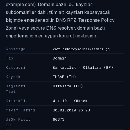
example.com). Domain bazlı IoC kayıtları;
subdomain'ler dahil tüm alt kayıtları kapsayacak
biçimde engellenebilir. DNS RPZ (Response Policy
Zone) veya secure DNS resolver, domain bazlı
engelleme için en uygun kontrol noktasıdır.
Gösterge
katilimbireyselhalkzamani.gq
Tip
Domain
Kategori
Bankacılık - Oltalama
(BP)
Kaynak
İHBAR
(IH)
Bağlantı
Oltalama
(PH)
Tipi
Kritiklik
4 / 10 · Yüksek
Yayım Tarihi
30.01.2019 06:28
USOM Kayıt
66673
ID