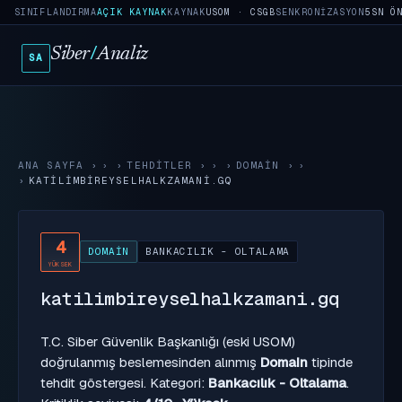
SINIFLANDIRMA
AÇIK KAYNAK
KAYNAK
USOM · CSGB
SENKRONIZASYON
5SN Ö
Siber
/
Analiz
SA
ANA SAYFA
›
TEHDITLER
›
DOMAIN
›
KATILIMBIREYSELHALKZAMANI.GQ
4
DOMAIN
BANKACILIK - OLTALAMA
YÜKSEK
katilimbireyselhalkzamani.gq
T.C. Siber Güvenlik Başkanlığı (eski USOM)
doğrulanmış beslemesinden alınmış
Domain
tipinde
tehdit göstergesi. Kategori:
Bankacılık - Oltalama
.