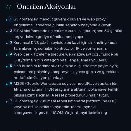
Önerilen Aksiyonlar
Bu göstergeyi mevcut güvenlik duvarı ve web proxy
1
engelleme listelerine günlük senkronizasyonla ekleyin.
SIEM platformunda eşleştirme kuralı oluşturun; son 30 günlük
2
log verisinde geriye dönük arama yapın.
Kurumsal DNS çözümleyicide bu kayıt için sinkholing kuralı
3
tanımlayın; iç sorguları kontrollü bir IP'ye yönlendirin.
Web içerik filtreleme (secure web gateway) çözümünde bu
4
URL/domain için kategori bazlı engelleme uygulayın.
Son kullanıcı farkındalık takımına bilgilendirme yayımlayın;
5
çalışanlara phishing kampanyası uyarısı geçin ve gerekirse
hedefli simülasyon planlayın.
M365/Google Workspace seviyesinde URL'ye yapılan tüm
6
tıklama olaylarını ITDR araçlarına aktarın; potansiyel kimlik
bilgisi sızıntısı için MFA reset prosedürünü hazır tutun.
Bu göstergeyi kurumsal tehdit istihbarat platformuna (TIP)
7
kaynak atfı ile birlikte kaydedin; resmi kaynak:
siberguvenlik.gov.tr · USOM. Orijinal kayıt: kelmix.org