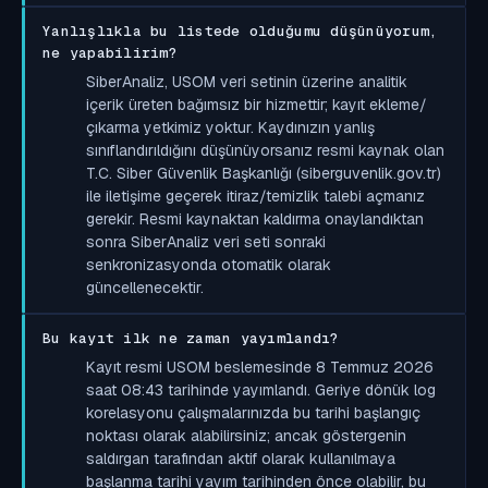
Yanlışlıkla bu listede olduğumu düşünüyorum,
ne yapabilirim?
SiberAnaliz, USOM veri setinin üzerine analitik
içerik üreten bağımsız bir hizmettir; kayıt ekleme/
çıkarma yetkimiz yoktur. Kaydınızın yanlış
sınıflandırıldığını düşünüyorsanız resmi kaynak olan
T.C. Siber Güvenlik Başkanlığı (siberguvenlik.gov.tr)
ile iletişime geçerek itiraz/temizlik talebi açmanız
gerekir. Resmi kaynaktan kaldırma onaylandıktan
sonra SiberAnaliz veri seti sonraki
senkronizasyonda otomatik olarak
güncellenecektir.
Bu kayıt ilk ne zaman yayımlandı?
Kayıt resmi USOM beslemesinde 8 Temmuz 2026
saat 08:43 tarihinde yayımlandı. Geriye dönük log
korelasyonu çalışmalarınızda bu tarihi başlangıç
noktası olarak alabilirsiniz; ancak göstergenin
saldırgan tarafından aktif olarak kullanılmaya
başlanma tarihi yayım tarihinden önce olabilir, bu