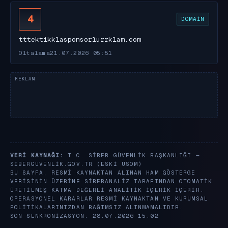
4
DOMAIN
tttektikklasponsorlurrklam.com
Oltalama
21.07.2026 05:51
VERI KAYNAĞI:
T.C. SIBER GÜVENLIK BAŞKANLIĞI —
SIBERGUVENLIK.GOV.TR
(ESKI USOM)
BU SAYFA, RESMI KAYNAKTAN ALINAN HAM GÖSTERGE
VERISININ ÜZERINE SIBERANALIZ TARAFINDAN OTOMATIK
ÜRETILMIŞ KATMA DEĞERLI ANALITIK IÇERIK IÇERIR.
OPERASYONEL KARARLAR RESMI KAYNAKTAN VE KURUMSAL
POLITIKALARINIZDAN BAĞIMSIZ ALINMAMALIDIR.
SON SENKRONIZASYON: 28.07.2026 15:02