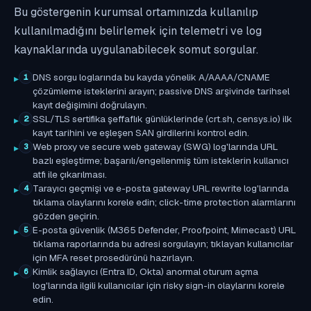
Bu göstergenin kurumsal ortamınızda kullanılıp
kullanılmadığını belirlemek için telemetri ve log
kaynaklarında uygulanabilecek somut sorgular.
DNS sorgu loglarında bu kayda yönelik A/AAAA/CNAME
1
çözümleme isteklerini arayın; passive DNS arşivinde tarihsel
kayıt değişimini doğrulayın.
SSL/TLS sertifika şeffaflık günlüklerinde (crt.sh, censys.io) ilk
2
kayıt tarihini ve eşleşen SAN girdilerini kontrol edin.
Web proxy ve secure web gateway (SWG) log'larında URL
3
bazlı eşleştirme; başarılı/engellenmiş tüm isteklerin kullanıcı
atfı ile çıkarılması.
Tarayıcı geçmişi ve e-posta gateway URL rewrite log'larında
4
tıklama olaylarını korele edin; click-time protection alarmlarını
gözden geçirin.
E-posta güvenlik (M365 Defender, Proofpoint, Mimecast) URL
5
tıklama raporlarında bu adresi sorgulayın; tıklayan kullanıcılar
için MFA reset prosedürünü hazırlayın.
Kimlik sağlayıcı (Entra ID, Okta) anormal oturum açma
6
log'larında ilgili kullanıcılar için risky sign-in olaylarını korele
edin.