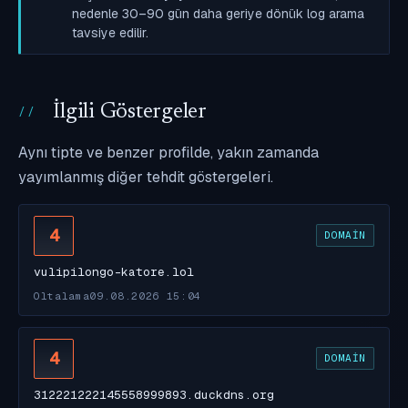
nedenle 30–90 gün daha geriye dönük log arama
tavsiye edilir.
İlgili Göstergeler
Aynı tipte ve benzer profilde, yakın zamanda
yayımlanmış diğer tehdit göstergeleri.
4
DOMAIN
vulipilongo-katore.lol
Oltalama
09.08.2026 15:04
4
DOMAIN
312221222145558999893.duckdns.org