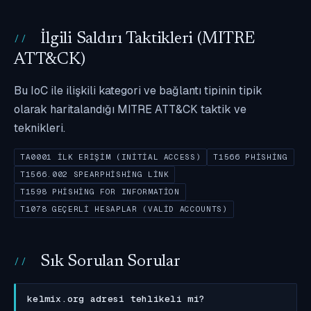
İlgili Saldırı Taktikleri (MITRE
ATT&CK)
Bu IoC ile ilişkili kategori ve bağlantı tipinin tipik
olarak haritalandığı MITRE ATT&CK taktik ve
teknikleri.
TA0001 İLK ERIŞIM (INITIAL ACCESS)
T1566 PHISHING
T1566.002 SPEARPHISHING LINK
T1598 PHISHING FOR INFORMATION
T1078 GEÇERLI HESAPLAR (VALID ACCOUNTS)
Sık Sorulan Sorular
kelmix.org adresi tehlikeli mi?