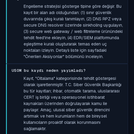
Engelleme stratejisi gösterge tipine göre değişir. Bu
kayıt bir alan adı olduğundan: (1) sınır güvenlik
duvarında çıkış kuralı tanımlayın, (2) DNS RPZ veya
secure DNS resolver üzerinde sinkholing uygulayın,
(3) secure web gateway / web filtreleme ürünündeki
tehdit feed'ine ekleyin, (4) EDR/SIEM platformunda
eşleştirme kuralı oluşturarak temas eden uç
noktaları izleyin. Detaylı liste için sayfadaki
"Önerilen Aksiyonlar" bölümünü inceleyin.
USOM bu kaydı neden yayımladı?
Kayıt, "Oltalama" kategorisinde tehdit göstergesi
olarak işaretlenmiştir. T.C. Siber Güvenlik Başkanlığı
bu tür kayıtları; ihbar, otomatik tarama, uluslararası
CERT iş birliği veya operasyonel istihbarat
kaynakları üzerinden doğrulayarak kamu ile
paylaşır. Amaç, ulusal siber güvenlik direncini
artırmak ve hem kurumların hem de bireysel
kullanıcıların proaktif olarak korunmasını
sağlamaktır.