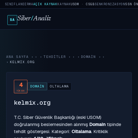
SINIFLANDIRMA
AÇIK KAYNAK
KAYNAK
USOM · CSGB
SENKRONIZASYON
5SN Ö
Siber
/
Analiz
SA
ANA SAYFA
›
TEHDITLER
›
DOMAIN
›
KELMIX.ORG
4
DOMAIN
OLTALAMA
YÜKSEK
kelmix.org
T.C. Siber Güvenlik Başkanlığı (eski USOM)
doğrulanmış beslemesinden alınmış
Domain
tipinde
tehdit göstergesi. Kategori:
Oltalama
. Kritiklik