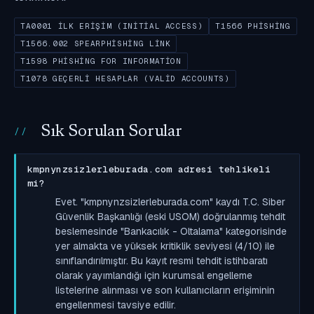
TA0001 İLK ERIŞIM (INITIAL ACCESS)
T1566 PHISHING
T1566.002 SPEARPHISHING LINK
T1598 PHISHING FOR INFORMATION
T1078 GEÇERLI HESAPLAR (VALID ACCOUNTS)
Sık Sorulan Sorular
kmpnynzsizlerleburada.com adresi tehlikeli
mi?
Evet. "kmpnynzsizlerleburada.com" kaydı T.C. Siber
Güvenlik Başkanlığı (eski USOM) doğrulanmış tehdit
beslemesinde "Bankacılık - Oltalama" kategorisinde
yer almakta ve yüksek kritiklik seviyesi (4/10) ile
sınıflandırılmıştır. Bu kayıt resmi tehdit istihbaratı
olarak yayımlandığı için kurumsal engelleme
listelerine alınması ve son kullanıcıların erişiminin
engellenmesi tavsiye edilir.