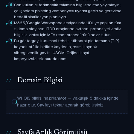
Son kullanıcı farkındalık takımına bilgilendirme yayımlayın;
5
çalışanlara phishing kampanyası uyarısı geçin ve gerekirse
hedefli simülasyon planlayın.
M365/Google Workspace seviyesinde URL'ye yapılan tüm
6
tıklama olaylarını ITDR araçlarına aktarın; potansiyel kimlik
bilgisi sızıntısı için MFA reset prosedürünü hazır tutun.
Bu göstergeyi kurumsal tehdit istihbarat platformuna (TIP)
7
kaynak atfı ile birlikte kaydedin; resmi kaynak:
siberguvenlik.gov.tr · USOM. Orijinal kayıt:
kmpnynzsizlerleburada.com
Domain Bilgisi
WHOIS bilgisi hazırlanıyor — yaklaşık 5 dakika içinde
hazır olur. Sayfayı tekrar açarak görebilirsiniz.
Sayfa Anlık Görüntüsü