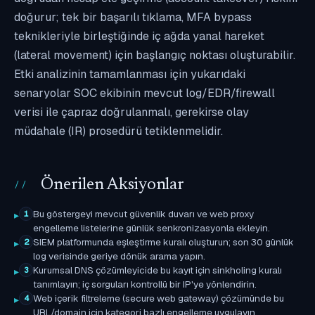
doğurur; tek bir başarılı tıklama, MFA bypass
teknikleriyle birleştiğinde iç ağda yanal hareket
(lateral movement) için başlangıç noktası oluşturabilir.
Etki analizinin tamamlanması için yukarıdaki
senaryolar SOC ekibinin mevcut log/EDR/firewall
verisi ile çapraz doğrulanmalı, gerekirse olay
müdahale (IR) prosedürü tetiklenmelidir.
Önerilen Aksiyonlar
Bu göstergeyi mevcut güvenlik duvarı ve web proxy
1
engelleme listelerine günlük senkronizasyonla ekleyin.
SIEM platformunda eşleştirme kuralı oluşturun; son 30 günlük
2
log verisinde geriye dönük arama yapın.
Kurumsal DNS çözümleyicide bu kayıt için sinkholing kuralı
3
tanımlayın; iç sorguları kontrollü bir IP'ye yönlendirin.
Web içerik filtreleme (secure web gateway) çözümünde bu
4
URL/domain için kategori bazlı engelleme uygulayın.