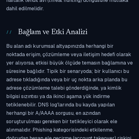
haftalık tehdit avı (threat hunting) döngüsüne mutlaka
dahil edilmelidir.
Bağlam ve Etki Analizi
Bu alan adı kurumsal altyapınızda herhangi bir
noktada erişim, çözümleme veya iletişim hedefi olarak
yer alıyorsa, etkisi büyük ölçüde temasın bağlamına ve
süresine bağlıdır. Tipik bir senaryoda; bir kullanıcı bu
adrese tıkladığında veya bir uç nokta arka planda bu
adrese çözümleme talebi gönderdiğinde, ya kimlik
bilgisi sızıntısı ya da ikinci aşama yük indirme
tetiklenebilir. DNS log'larında bu kayda yapılan
herhangi bir A/AAAA sorgusu, en azından
soruşturulması gereken bir tetikleyici olarak ele
alınmalıdır. Phishing kategorisindeki etkilenme,
doğrudan hesap ele geçirme (account takeover) riskini