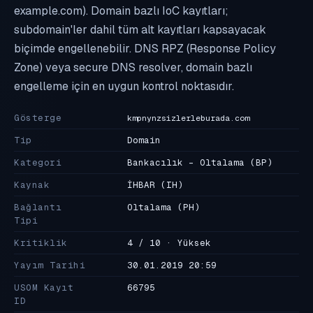
example.com). Domain bazlı IoC kayıtları;
subdomain'ler dahil tüm alt kayıtları kapsayacak
biçimde engellenebilir. DNS RPZ (Response Policy
Zone) veya secure DNS resolver, domain bazlı
engelleme için en uygun kontrol noktasıdır.
Gösterge
kmpnynzsizlerleburada.com
Tip
Domain
Kategori
Bankacılık - Oltalama
(BP)
Kaynak
İHBAR
(IH)
Bağlantı
Oltalama
(PH)
Tipi
Kritiklik
4 / 10 · Yüksek
Yayım Tarihi
30.01.2019 20:59
USOM Kayıt
66795
ID