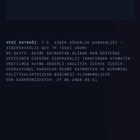
VERI KAYNAĞI:
T.C. SIBER GÜVENLIK BAŞKANLIĞI —
SIBERGUVENLIK.GOV.TR
(ESKI USOM)
BU SAYFA, RESMI KAYNAKTAN ALINAN HAM GÖSTERGE
VERISININ ÜZERINE SIBERANALIZ TARAFINDAN OTOMATIK
ÜRETILMIŞ KATMA DEĞERLI ANALITIK IÇERIK IÇERIR.
OPERASYONEL KARARLAR RESMI KAYNAKTAN VE KURUMSAL
POLITIKALARINIZDAN BAĞIMSIZ ALINMAMALIDIR.
SON SENKRONIZASYON: 27.05.2026 03:51