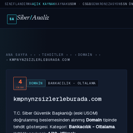
SINIFLANDIRMA
AÇIK KAYNAK
KAYNAK
USOM · CSGB
SENKRONIZASYON
5SN Ö
Siber
/
Analiz
SA
ANA SAYFA
›
TEHDITLER
›
DOMAIN
›
KMPNYNZSIZLERLEBURADA.COM
4
DOMAIN
BANKACILIK - OLTALAMA
YÜKSEK
kmpnynzsizlerleburada.com
T.C. Siber Güvenlik Başkanlığı (eski USOM)
doğrulanmış beslemesinden alınmış
Domain
tipinde
tehdit göstergesi. Kategori:
Bankacılık - Oltalama
.