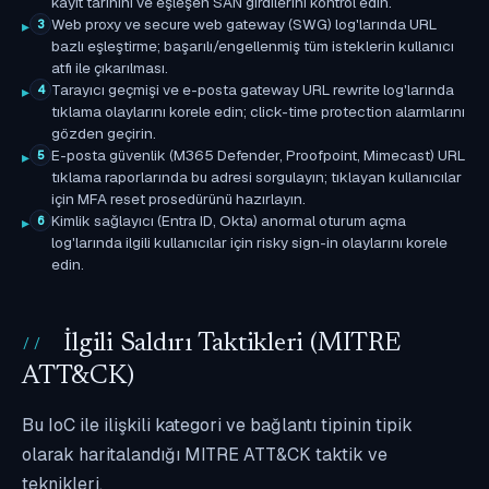
kayıt tarihini ve eşleşen SAN girdilerini kontrol edin.
Web proxy ve secure web gateway (SWG) log'larında URL
3
bazlı eşleştirme; başarılı/engellenmiş tüm isteklerin kullanıcı
atfı ile çıkarılması.
Tarayıcı geçmişi ve e-posta gateway URL rewrite log'larında
4
tıklama olaylarını korele edin; click-time protection alarmlarını
gözden geçirin.
E-posta güvenlik (M365 Defender, Proofpoint, Mimecast) URL
5
tıklama raporlarında bu adresi sorgulayın; tıklayan kullanıcılar
için MFA reset prosedürünü hazırlayın.
Kimlik sağlayıcı (Entra ID, Okta) anormal oturum açma
6
log'larında ilgili kullanıcılar için risky sign-in olaylarını korele
edin.
İlgili Saldırı Taktikleri (MITRE
ATT&CK)
Bu IoC ile ilişkili kategori ve bağlantı tipinin tipik
olarak haritalandığı MITRE ATT&CK taktik ve
teknikleri.