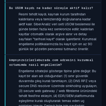
Bu USOM kaydı ne kadar süreyle aktif kalır?
Resmi tehdit kaydı, kaynak kurum tarafından
kaldırılana veya temizlendiği doğrulanana kadar
aktif kalır. SiberAnaliz veri seti USOM beslemesi ile
günde birden fazla kez senkronize edilir; kaldırılan
kayıtlar otomatik olarak arşive alınır ve detay
sayfaları "tarihsel kayıt" olarak işaretlenir. Kurumsal
engelleme politikalarınızda bu kayıt için en az 90
günlük bir gözetim penceresi tutmanız önerilir.
kmpnynzsizlerleburada.com adresini kurumsal
ortamımda nasıl engellerim?
Engelleme stratejisi gösterge tipine göre değişir. Bu
kayıt bir alan adı olduğundan: (1) sınır güvenlik
duvarında çıkış kuralı tanımlayın, (2) DNS RPZ veya
secure DNS resolver üzerinde sinkholing uygulayın,
(3) secure web gateway / web filtreleme ürünündeki
tehdit feed'ine ekleyin, (4) EDR/SIEM platformunda
eşleştirme kuralı oluşturarak temas eden uç
noktaları izleyin. Detaylı liste için sayfadaki