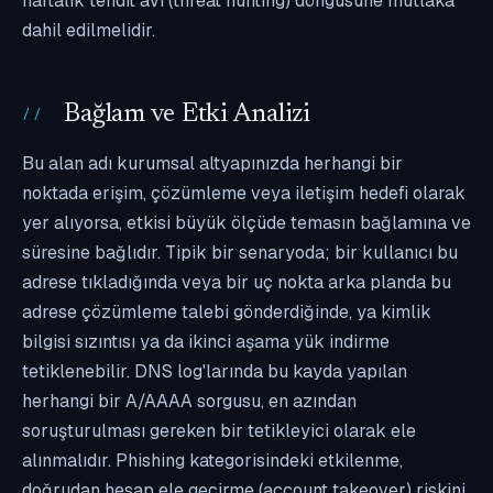
haftalık tehdit avı (threat hunting) döngüsüne mutlaka
dahil edilmelidir.
Bağlam ve Etki Analizi
Bu alan adı kurumsal altyapınızda herhangi bir
noktada erişim, çözümleme veya iletişim hedefi olarak
yer alıyorsa, etkisi büyük ölçüde temasın bağlamına ve
süresine bağlıdır. Tipik bir senaryoda; bir kullanıcı bu
adrese tıkladığında veya bir uç nokta arka planda bu
adrese çözümleme talebi gönderdiğinde, ya kimlik
bilgisi sızıntısı ya da ikinci aşama yük indirme
tetiklenebilir. DNS log'larında bu kayda yapılan
herhangi bir A/AAAA sorgusu, en azından
soruşturulması gereken bir tetikleyici olarak ele
alınmalıdır. Phishing kategorisindeki etkilenme,
doğrudan hesap ele geçirme (account takeover) riskini