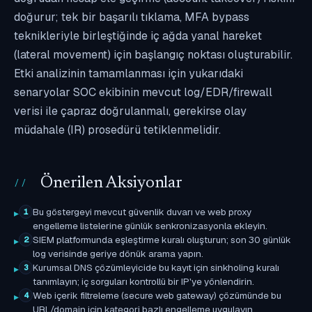
doğurur; tek bir başarılı tıklama, MFA bypass
teknikleriyle birleştiğinde iç ağda yanal hareket
(lateral movement) için başlangıç noktası oluşturabilir.
Etki analizinin tamamlanması için yukarıdaki
senaryolar SOC ekibinin mevcut log/EDR/firewall
verisi ile çapraz doğrulanmalı, gerekirse olay
müdahale (IR) prosedürü tetiklenmelidir.
Önerilen Aksiyonlar
Bu göstergeyi mevcut güvenlik duvarı ve web proxy
1
engelleme listelerine günlük senkronizasyonla ekleyin.
SIEM platformunda eşleştirme kuralı oluşturun; son 30 günlük
2
log verisinde geriye dönük arama yapın.
Kurumsal DNS çözümleyicide bu kayıt için sinkholing kuralı
3
tanımlayın; iç sorguları kontrollü bir IP'ye yönlendirin.
Web içerik filtreleme (secure web gateway) çözümünde bu
4
URL/domain için kategori bazlı engelleme uygulayın.