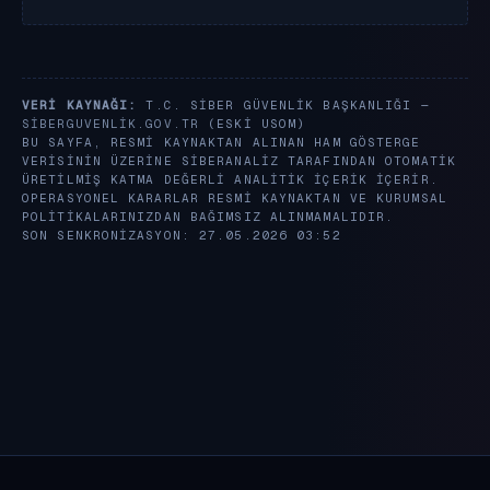
VERI KAYNAĞI:
T.C. SIBER GÜVENLIK BAŞKANLIĞI —
SIBERGUVENLIK.GOV.TR
(ESKI USOM)
BU SAYFA, RESMI KAYNAKTAN ALINAN HAM GÖSTERGE
VERISININ ÜZERINE SIBERANALIZ TARAFINDAN OTOMATIK
ÜRETILMIŞ KATMA DEĞERLI ANALITIK IÇERIK IÇERIR.
OPERASYONEL KARARLAR RESMI KAYNAKTAN VE KURUMSAL
POLITIKALARINIZDAN BAĞIMSIZ ALINMAMALIDIR.
SON SENKRONIZASYON: 27.05.2026 03:52