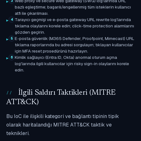
Web proxy ve secure web gateway (SWG) log'larında URL
3
bazlı eşleştirme; başarılı/engellenmiş tüm isteklerin kullanıcı
atfı ile çıkarılması.
Tarayıcı geçmişi ve e-posta gateway URL rewrite log'larında
4
tıklama olaylarını korele edin; click-time protection alarmlarını
gözden geçirin.
E-posta güvenlik (M365 Defender, Proofpoint, Mimecast) URL
5
tıklama raporlarında bu adresi sorgulayın; tıklayan kullanıcılar
için MFA reset prosedürünü hazırlayın.
Kimlik sağlayıcı (Entra ID, Okta) anormal oturum açma
6
log'larında ilgili kullanıcılar için risky sign-in olaylarını korele
edin.
İlgili Saldırı Taktikleri (MITRE
ATT&CK)
Bu IoC ile ilişkili kategori ve bağlantı tipinin tipik
olarak haritalandığı MITRE ATT&CK taktik ve
teknikleri.