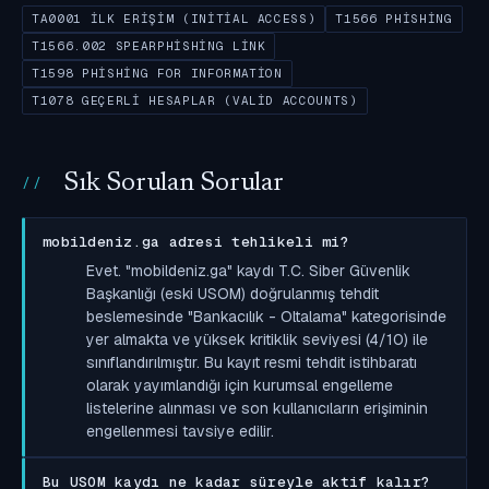
TA0001 İLK ERIŞIM (INITIAL ACCESS)
T1566 PHISHING
T1566.002 SPEARPHISHING LINK
T1598 PHISHING FOR INFORMATION
T1078 GEÇERLI HESAPLAR (VALID ACCOUNTS)
Sık Sorulan Sorular
mobildeniz.ga adresi tehlikeli mi?
Evet. "mobildeniz.ga" kaydı T.C. Siber Güvenlik
Başkanlığı (eski USOM) doğrulanmış tehdit
beslemesinde "Bankacılık - Oltalama" kategorisinde
yer almakta ve yüksek kritiklik seviyesi (4/10) ile
sınıflandırılmıştır. Bu kayıt resmi tehdit istihbaratı
olarak yayımlandığı için kurumsal engelleme
listelerine alınması ve son kullanıcıların erişiminin
engellenmesi tavsiye edilir.
Bu USOM kaydı ne kadar süreyle aktif kalır?