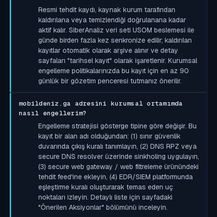
Resmi tehdit kaydı, kaynak kurum tarafından
kaldırılana veya temizlendiği doğrulanana kadar
aktif kalır. SiberAnaliz veri seti USOM beslemesi ile
günde birden fazla kez senkronize edilir; kaldırılan
kayıtlar otomatik olarak arşive alınır ve detay
sayfaları "tarihsel kayıt" olarak işaretlenir. Kurumsal
engelleme politikalarınızda bu kayıt için en az 90
günlük bir gözetim penceresi tutmanız önerilir.
mobildeniz.ga adresini kurumsal ortamımda
nasıl engellerim?
Engelleme stratejisi gösterge tipine göre değişir. Bu
kayıt bir alan adı olduğundan: (1) sınır güvenlik
duvarında çıkış kuralı tanımlayın, (2) DNS RPZ veya
secure DNS resolver üzerinde sinkholing uygulayın,
(3) secure web gateway / web filtreleme ürünündeki
tehdit feed'ine ekleyin, (4) EDR/SIEM platformunda
eşleştirme kuralı oluşturarak temas eden uç
noktaları izleyin. Detaylı liste için sayfadaki
"Önerilen Aksiyonlar" bölümünü inceleyin.