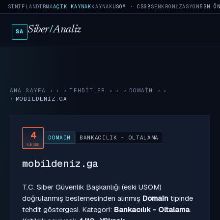
SINIFLANDIRMA
AÇIK KAYNAK
KAYNAK
USOM · CSGB
SENKRONIZASYON
5SN Ö
Siber
/
Analiz
SA
ANA SAYFA
›
TEHDITLER
›
DOMAIN
›
MOBILDENIZ.GA
4
DOMAIN
BANKACILIK - OLTALAMA
YÜKSEK
mobildeniz.ga
T.C. Siber Güvenlik Başkanlığı (eski USOM)
doğrulanmış beslemesinden alınmış
Domain
tipinde
tehdit göstergesi. Kategori:
Bankacılık - Oltalama
.