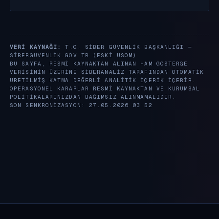
VERI KAYNAĞI:
T.C. SIBER GÜVENLIK BAŞKANLIĞI —
SIBERGUVENLIK.GOV.TR
(ESKI USOM)
BU SAYFA, RESMI KAYNAKTAN ALINAN HAM GÖSTERGE
VERISININ ÜZERINE SIBERANALIZ TARAFINDAN OTOMATIK
ÜRETILMIŞ KATMA DEĞERLI ANALITIK IÇERIK IÇERIR.
OPERASYONEL KARARLAR RESMI KAYNAKTAN VE KURUMSAL
POLITIKALARINIZDAN BAĞIMSIZ ALINMAMALIDIR.
SON SENKRONIZASYON: 27.05.2026 03:52