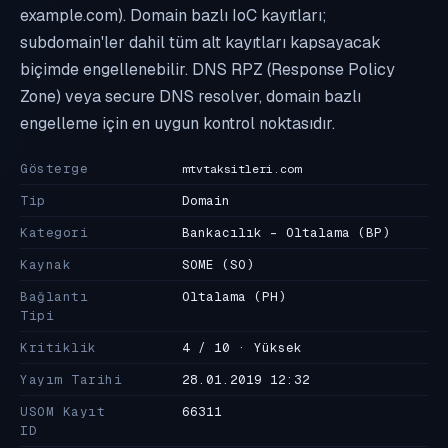
example.com). Domain bazlı IoC kayıtları;
subdomain'ler dahil tüm alt kayıtları kapsayacak
biçimde engellenebilir. DNS RPZ (Response Policy
Zone) veya secure DNS resolver, domain bazlı
engelleme için en uygun kontrol noktasıdır.
Gösterge
mtvtaksitleri.com
Tip
Domain
Kategori
Bankacılık - Oltalama
(BP)
Kaynak
SOME
(SO)
Bağlantı
Oltalama
(PH)
Tipi
Kritiklik
4 / 10 · Yüksek
Yayım Tarihi
28.01.2019 12:32
USOM Kayıt
66311
ID