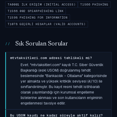
TA0001 İLK ERIŞIM (INITIAL ACCESS)
T1566 PHISHING
T1566.002 SPEARPHISHING LINK
T1598 PHISHING FOR INFORMATION
T1078 GEÇERLI HESAPLAR (VALID ACCOUNTS)
Sık Sorulan Sorular
mtvtaksitleri.com adresi tehlikeli mi?
Evet. "mtvtaksitleri.com" kaydı T.C. Siber Güvenlik
Başkanlığı (eski USOM) doğrulanmış tehdit
beslemesinde "Bankacılık - Oltalama" kategorisinde
yer almakta ve yüksek kritiklik seviyesi (4/10) ile
sınıflandırılmıştır. Bu kayıt resmi tehdit istihbaratı
olarak yayımlandığı için kurumsal engelleme
listelerine alınması ve son kullanıcıların erişiminin
engellenmesi tavsiye edilir.
Bu USOM kaydı ne kadar süreyle aktif kalır?