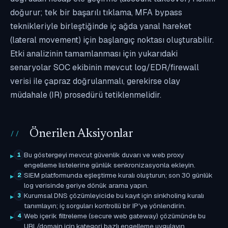
doğurur; tek bir başarılı tıklama, MFA bypass
teknikleriyle birleştiğinde iç ağda yanal hareket
(lateral movement) için başlangıç noktası oluşturabilir.
Etki analizinin tamamlanması için yukarıdaki
senaryolar SOC ekibinin mevcut log/EDR/firewall
verisi ile çapraz doğrulanmalı, gerekirse olay
müdahale (IR) prosedürü tetiklenmelidir.
Önerilen Aksiyonlar
Bu göstergeyi mevcut güvenlik duvarı ve web proxy
1
engelleme listelerine günlük senkronizasyonla ekleyin.
SIEM platformunda eşleştirme kuralı oluşturun; son 30 günlük
2
log verisinde geriye dönük arama yapın.
Kurumsal DNS çözümleyicide bu kayıt için sinkholing kuralı
3
tanımlayın; iç sorguları kontrollü bir IP'ye yönlendirin.
Web içerik filtreleme (secure web gateway) çözümünde bu
4
URL/domain için kategori bazlı engelleme uygulayın.