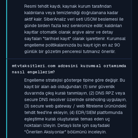
Resmi tehdit kaydı, kaynak kurum tarafından
kaldırılana veya temizlendiği doğrulanana kadar
aktif kalır. SiberAnaliz veri seti USOM beslemesi ile
günde birden fazla kez senkronize edilir; kaldırılan
kayıtlar otomatik olarak arşive alınır ve detay
sayfaları "tarihsel kayıt" olarak işaretlenir. Kurumsal
engelleme politikalarınızda bu kayıt için en az 90
günlük bir gözetim penceresi tutmanız önerilir.
mtvtaksitleri.com adresini kurumsal ortamımda
nasıl engellerim?
Engelleme stratejisi gösterge tipine göre değişir. Bu
kayıt bir alan adı olduğundan: (1) sınır güvenlik
duvarında çıkış kuralı tanımlayın, (2) DNS RPZ veya
secure DNS resolver üzerinde sinkholing uygulayın,
(3) secure web gateway / web filtreleme ürünündeki
tehdit feed'ine ekleyin, (4) EDR/SIEM platformunda
eşleştirme kuralı oluşturarak temas eden uç
noktaları izleyin. Detaylı liste için sayfadaki
"Önerilen Aksiyonlar" bölümünü inceleyin.