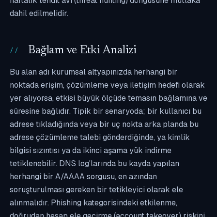
haftalık tehdit avı (threat hunting) döngüsüne mutlaka
dahil edilmelidir.
Bağlam ve Etki Analizi
Bu alan adı kurumsal altyapınızda herhangi bir
noktada erişim, çözümleme veya iletişim hedefi olarak
yer alıyorsa, etkisi büyük ölçüde temasın bağlamına ve
süresine bağlıdır. Tipik bir senaryoda; bir kullanıcı bu
adrese tıkladığında veya bir uç nokta arka planda bu
adrese çözümleme talebi gönderdiğinde, ya kimlik
bilgisi sızıntısı ya da ikinci aşama yük indirme
tetiklenebilir. DNS log'larında bu kayda yapılan
herhangi bir A/AAAA sorgusu, en azından
soruşturulması gereken bir tetikleyici olarak ele
alınmalıdır. Phishing kategorisindeki etkilenme,
doğrudan hesap ele geçirme (account takeover) riskini