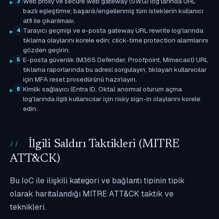
Web proxy ve secure web gateway (SWG) log'larında URL
3
bazlı eşleştirme; başarılı/engellenmiş tüm isteklerin kullanıcı
atfı ile çıkarılması.
Tarayıcı geçmişi ve e-posta gateway URL rewrite log'larında
4
tıklama olaylarını korele edin; click-time protection alarmlarını
gözden geçirin.
E-posta güvenlik (M365 Defender, Proofpoint, Mimecast) URL
5
tıklama raporlarında bu adresi sorgulayın; tıklayan kullanıcılar
için MFA reset prosedürünü hazırlayın.
Kimlik sağlayıcı (Entra ID, Okta) anormal oturum açma
6
log'larında ilgili kullanıcılar için risky sign-in olaylarını korele
edin.
İlgili Saldırı Taktikleri (MITRE
ATT&CK)
Bu IoC ile ilişkili kategori ve bağlantı tipinin tipik
olarak haritalandığı MITRE ATT&CK taktik ve
teknikleri.