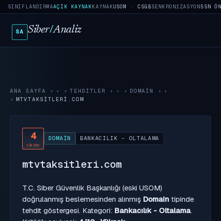
SINIFLANDIRMA
AÇIK KAYNAK
KAYNAK
USOM · CSGB
SENKRONIZASYON
5SN Ö
Siber
/
Analiz
SA
ANA SAYFA
›
TEHDITLER
›
DOMAIN
›
MTVTAKSITLERI.COM
4
DOMAIN
BANKACILIK - OLTALAMA
YÜKSEK
mtvtaksitleri.com
T.C. Siber Güvenlik Başkanlığı (eski USOM)
doğrulanmış beslemesinden alınmış
Domain
tipinde
tehdit göstergesi. Kategori:
Bankacılık - Oltalama
.