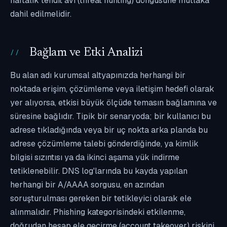
haftalık tehdit avı (threat hunting) döngüsüne mutlaka
dahil edilmelidir.
Bağlam ve Etki Analizi
Bu alan adı kurumsal altyapınızda herhangi bir
noktada erişim, çözümleme veya iletişim hedefi olarak
yer alıyorsa, etkisi büyük ölçüde temasın bağlamına ve
süresine bağlıdır. Tipik bir senaryoda; bir kullanıcı bu
adrese tıkladığında veya bir uç nokta arka planda bu
adrese çözümleme talebi gönderdiğinde, ya kimlik
bilgisi sızıntısı ya da ikinci aşama yük indirme
tetiklenebilir. DNS log'larında bu kayda yapılan
herhangi bir A/AAAA sorgusu, en azından
soruşturulması gereken bir tetikleyici olarak ele
alınmalıdır. Phishing kategorisindeki etkilenme,
doğrudan hesap ele geçirme (account takeover) riskini