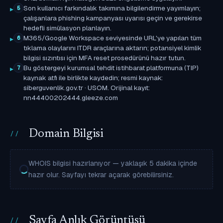
Son kullanıcı farkındalık takımına bilgilendirme yayımlayın;
5
çalışanlara phishing kampanyası uyarısı geçin ve gerekirse
hedefli simülasyon planlayın.
M365/Google Workspace seviyesinde URL'ye yapılan tüm
6
tıklama olaylarını ITDR araçlarına aktarın; potansiyel kimlik
bilgisi sızıntısı için MFA reset prosedürünü hazır tutun.
Bu göstergeyi kurumsal tehdit istihbarat platformuna (TIP)
7
kaynak atfı ile birlikte kaydedin; resmi kaynak:
siberguvenlik.gov.tr · USOM. Orijinal kayıt:
nn44400202444.gleeze.com
Domain Bilgisi
WHOIS bilgisi hazırlanıyor — yaklaşık 5 dakika içinde
hazır olur. Sayfayı tekrar açarak görebilirsiniz.
Sayfa Anlık Görüntüsü