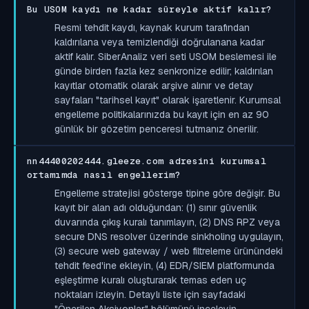
Bu USOM kaydı ne kadar süreyle aktif kalır?
Resmi tehdit kaydı, kaynak kurum tarafından
kaldırılana veya temizlendiği doğrulanana kadar
aktif kalır. SiberAnaliz veri seti USOM beslemesi ile
günde birden fazla kez senkronize edilir; kaldırılan
kayıtlar otomatik olarak arşive alınır ve detay
sayfaları "tarihsel kayıt" olarak işaretlenir. Kurumsal
engelleme politikalarınızda bu kayıt için en az 90
günlük bir gözetim penceresi tutmanız önerilir.
nn44400202444.gleeze.com adresini kurumsal
ortamımda nasıl engellerim?
Engelleme stratejisi gösterge tipine göre değişir. Bu
kayıt bir alan adı olduğundan: (1) sınır güvenlik
duvarında çıkış kuralı tanımlayın, (2) DNS RPZ veya
secure DNS resolver üzerinde sinkholing uygulayın,
(3) secure web gateway / web filtreleme ürünündeki
tehdit feed'ine ekleyin, (4) EDR/SIEM platformunda
eşleştirme kuralı oluşturarak temas eden uç
noktaları izleyin. Detaylı liste için sayfadaki
"Önerilen Aksiyonlar" bölümünü inceleyin.