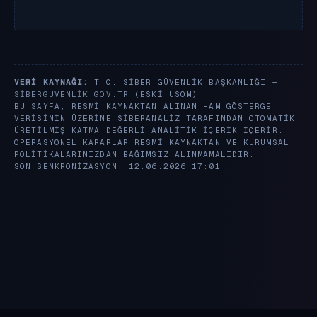
VERI KAYNAĞI:
T.C. SIBER GÜVENLIK BAŞKANLIĞI —
SIBERGUVENLIK.GOV.TR
(ESKI USOM)
BU SAYFA, RESMI KAYNAKTAN ALINAN HAM GÖSTERGE
VERISININ ÜZERINE SIBERANALIZ TARAFINDAN OTOMATIK
ÜRETILMIŞ KATMA DEĞERLI ANALITIK IÇERIK IÇERIR.
OPERASYONEL KARARLAR RESMI KAYNAKTAN VE KURUMSAL
POLITIKALARINIZDAN BAĞIMSIZ ALINMAMALIDIR.
SON SENKRONIZASYON: 12.06.2026 17:01