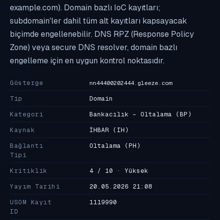
example.com). Domain bazlı IoC kayıtları;
subdomain'ler dahil tüm alt kayıtları kapsayacak
biçimde engellenebilir. DNS RPZ (Response Policy
Zone) veya secure DNS resolver, domain bazlı
engelleme için en uygun kontrol noktasıdır.
Gösterge
nn44400202444.gleeze.com
Tip
Domain
Kategori
Bankacılık - Oltalama
(BP)
Kaynak
İHBAR
(IH)
Bağlantı
Oltalama
(PH)
Tipi
Kritiklik
4 / 10 · Yüksek
Yayım Tarihi
20.05.2026 21:08
USOM Kayıt
1119990
ID