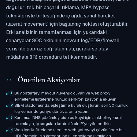
doğurur; tek bir başarılı tıklama, MFA bypass
teknikleriyle birleştiğinde iç ağda yanal hareket
(lateral movement) için başlangıç noktası oluşturabilir.
Etki analizinin tamamlanması için yukarıdaki
senaryolar SOC ekibinin mevcut log/EDR/firewall
verisi ile çapraz doğrulanmalı, gerekirse olay
müdahale (IR) prosedürü tetiklenmelidir.
Önerilen Aksiyonlar
Bu göstergeyi mevcut güvenlik duvarı ve web proxy
1
engelleme listelerine günlük senkronizasyonla ekleyin.
SIEM platformunda eşleştirme kuralı oluşturun; son 30 günlük
2
log verisinde geriye dönük arama yapın.
Kurumsal DNS çözümleyicide bu kayıt için sinkholing kuralı
3
tanımlayın; iç sorguları kontrollü bir IP'ye yönlendirin.
Web içerik filtreleme (secure web gateway) çözümünde bu
4
URL/domain için kategori bazlı engelleme uygulayın.