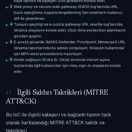
kayıt tarihini ve eşleşen SAN girdilerini kontrol edin.
Web proxy ve secure web gateway (SWG) log'larında URL
3
bazlı eşleştirme; başarılı/engellenmiş tüm isteklerin kullanıcı
atfı ile çıkarılması.
Tarayıcı geçmişi ve e-posta gateway URL rewrite log'larında
4
tıklama olaylarını korele edin; click-time protection alarmlarını
gözden geçirin.
E-posta güvenlik (M365 Defender, Proofpoint, Mimecast) URL
5
tıklama raporlarında bu adresi sorgulayın; tıklayan kullanıcılar
için MFA reset prosedürünü hazırlayın.
Kimlik sağlayıcı (Entra ID, Okta) anormal oturum açma
6
log'larında ilgili kullanıcılar için risky sign-in olaylarını korele
edin.
İlgili Saldırı Taktikleri (MITRE
ATT&CK)
Bu IoC ile ilişkili kategori ve bağlantı tipinin tipik
olarak haritalandığı MITRE ATT&CK taktik ve
teknikleri.