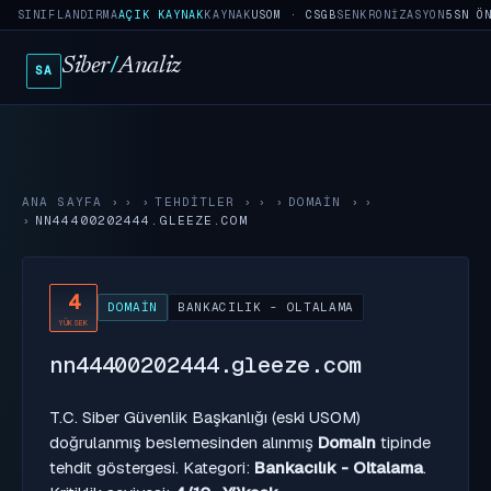
SINIFLANDIRMA
AÇIK KAYNAK
KAYNAK
USOM · CSGB
SENKRONIZASYON
5SN Ö
Siber
/
Analiz
SA
ANA SAYFA
›
TEHDITLER
›
DOMAIN
›
NN44400202444.GLEEZE.COM
4
DOMAIN
BANKACILIK - OLTALAMA
YÜKSEK
nn44400202444.gleeze.com
T.C. Siber Güvenlik Başkanlığı (eski USOM)
doğrulanmış beslemesinden alınmış
Domain
tipinde
tehdit göstergesi. Kategori:
Bankacılık - Oltalama
.