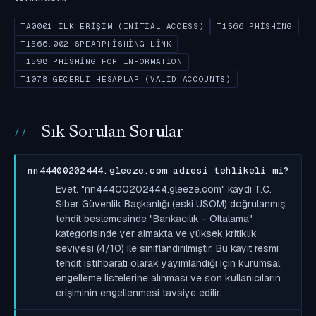
TA0001 İLK ERIŞIM (INITIAL ACCESS)
T1566 PHISHING
T1566.002 SPEARPHISHING LINK
T1598 PHISHING FOR INFORMATION
T1078 GEÇERLI HESAPLAR (VALID ACCOUNTS)
Sık Sorulan Sorular
nn44400202444.gleeze.com adresi tehlikeli mi?
Evet. "nn44400202444.gleeze.com" kaydı T.C.
Siber Güvenlik Başkanlığı (eski USOM) doğrulanmış
tehdit beslemesinde "Bankacılık - Oltalama"
kategorisinde yer almakta ve yüksek kritiklik
seviyesi (4/10) ile sınıflandırılmıştır. Bu kayıt resmi
tehdit istihbaratı olarak yayımlandığı için kurumsal
engelleme listelerine alınması ve son kullanıcıların
erişiminin engellenmesi tavsiye edilir.