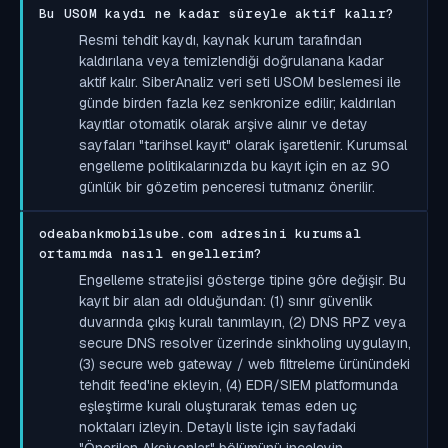
Bu USOM kaydı ne kadar süreyle aktif kalır?
Resmi tehdit kaydı, kaynak kurum tarafından
kaldırılana veya temizlendiği doğrulanana kadar
aktif kalır. SiberAnaliz veri seti USOM beslemesi ile
günde birden fazla kez senkronize edilir; kaldırılan
kayıtlar otomatik olarak arşive alınır ve detay
sayfaları "tarihsel kayıt" olarak işaretlenir. Kurumsal
engelleme politikalarınızda bu kayıt için en az 90
günlük bir gözetim penceresi tutmanız önerilir.
odeabankmobilsube.com adresini kurumsal
ortamımda nasıl engellerim?
Engelleme stratejisi gösterge tipine göre değişir. Bu
kayıt bir alan adı olduğundan: (1) sınır güvenlik
duvarında çıkış kuralı tanımlayın, (2) DNS RPZ veya
secure DNS resolver üzerinde sinkholing uygulayın,
(3) secure web gateway / web filtreleme ürünündeki
tehdit feed'ine ekleyin, (4) EDR/SIEM platformunda
eşleştirme kuralı oluşturarak temas eden uç
noktaları izleyin. Detaylı liste için sayfadaki
"Önerilen Aksiyonlar" bölümünü inceleyin.