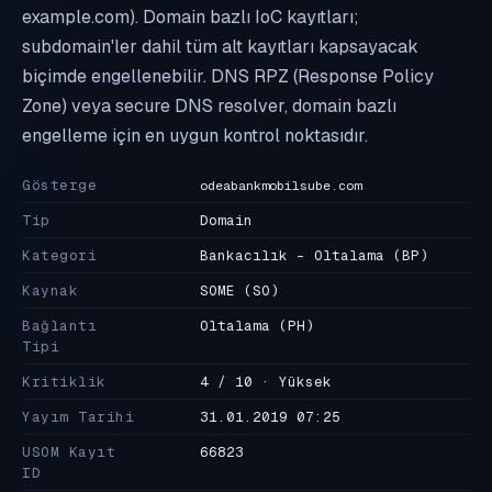
example.com). Domain bazlı IoC kayıtları;
subdomain'ler dahil tüm alt kayıtları kapsayacak
biçimde engellenebilir. DNS RPZ (Response Policy
Zone) veya secure DNS resolver, domain bazlı
engelleme için en uygun kontrol noktasıdır.
Gösterge
odeabankmobilsube.com
Tip
Domain
Kategori
Bankacılık - Oltalama
(BP)
Kaynak
SOME
(SO)
Bağlantı
Oltalama
(PH)
Tipi
Kritiklik
4 / 10 · Yüksek
Yayım Tarihi
31.01.2019 07:25
USOM Kayıt
66823
ID