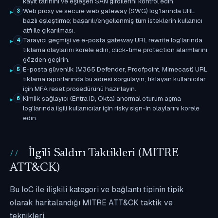
kayıt tarihini ve eşleşen SAN girdilerini kontrol edin.
Web proxy ve secure web gateway (SWG) log'larında URL
3
bazlı eşleştirme; başarılı/engellenmiş tüm isteklerin kullanıcı
atfı ile çıkarılması.
Tarayıcı geçmişi ve e-posta gateway URL rewrite log'larında
4
tıklama olaylarını korele edin; click-time protection alarmlarını
gözden geçirin.
E-posta güvenlik (M365 Defender, Proofpoint, Mimecast) URL
5
tıklama raporlarında bu adresi sorgulayın; tıklayan kullanıcılar
için MFA reset prosedürünü hazırlayın.
Kimlik sağlayıcı (Entra ID, Okta) anormal oturum açma
6
log'larında ilgili kullanıcılar için risky sign-in olaylarını korele
edin.
İlgili Saldırı Taktikleri (MITRE
ATT&CK)
Bu IoC ile ilişkili kategori ve bağlantı tipinin tipik
olarak haritalandığı MITRE ATT&CK taktik ve
teknikleri.