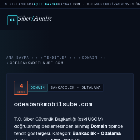
SINIFLANDIRMA
AÇIK KAYNAK
KAYNAK
USOM · CSGB
SENKRONIZASYON
5SN Ö
Siber
/
Analiz
SA
ANA SAYFA
›
TEHDITLER
›
DOMAIN
›
ODEABANKMOBILSUBE.COM
4
DOMAIN
BANKACILIK - OLTALAMA
YÜKSEK
odeabankmobilsube.com
T.C. Siber Güvenlik Başkanlığı (eski USOM)
doğrulanmış beslemesinden alınmış
Domain
tipinde
tehdit göstergesi. Kategori:
Bankacılık - Oltalama
.