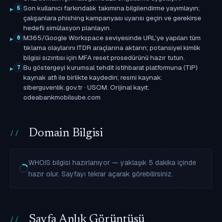
Son kullanıcı farkındalık takımına bilgilendirme yayımlayın;
5
çalışanlara phishing kampanyası uyarısı geçin ve gerekirse
hedefli simülasyon planlayın.
M365/Google Workspace seviyesinde URL'ye yapılan tüm
6
tıklama olaylarını ITDR araçlarına aktarın; potansiyel kimlik
bilgisi sızıntısı için MFA reset prosedürünü hazır tutun.
Bu göstergeyi kurumsal tehdit istihbarat platformuna (TIP)
7
kaynak atfı ile birlikte kaydedin; resmi kaynak:
siberguvenlik.gov.tr · USOM. Orijinal kayıt:
odeabankmobilsube.com
Domain Bilgisi
WHOIS bilgisi hazırlanıyor — yaklaşık 5 dakika içinde
hazır olur. Sayfayı tekrar açarak görebilirsiniz.
Sayfa Anlık Görüntüsü