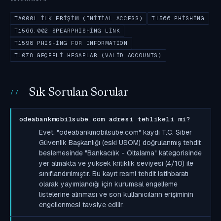
TA0001 İLK ERIŞIM (INITIAL ACCESS)
T1566 PHISHING
T1566.002 SPEARPHISHING LINK
T1598 PHISHING FOR INFORMATION
T1078 GEÇERLI HESAPLAR (VALID ACCOUNTS)
Sık Sorulan Sorular
odeabankmobilsube.com adresi tehlikeli mi?
Evet. "odeabankmobilsube.com" kaydı T.C. Siber
Güvenlik Başkanlığı (eski USOM) doğrulanmış tehdit
beslemesinde "Bankacılık - Oltalama" kategorisinde
yer almakta ve yüksek kritiklik seviyesi (4/10) ile
sınıflandırılmıştır. Bu kayıt resmi tehdit istihbaratı
olarak yayımlandığı için kurumsal engelleme
listelerine alınması ve son kullanıcıların erişiminin
engellenmesi tavsiye edilir.