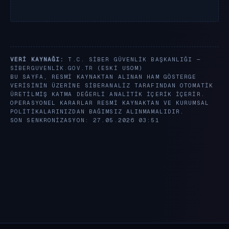
VERI KAYNAĞI:
T.C. SIBER GÜVENLIK BAŞKANLIĞI —
SIBERGUVENLIK.GOV.TR
(ESKI USOM)
BU SAYFA, RESMI KAYNAKTAN ALINAN HAM GÖSTERGE
VERISININ ÜZERINE SIBERANALIZ TARAFINDAN OTOMATIK
ÜRETILMIŞ KATMA DEĞERLI ANALITIK IÇERIK IÇERIR.
OPERASYONEL KARARLAR RESMI KAYNAKTAN VE KURUMSAL
POLITIKALARINIZDAN BAĞIMSIZ ALINMAMALIDIR.
SON SENKRONIZASYON: 27.05.2026 03:51