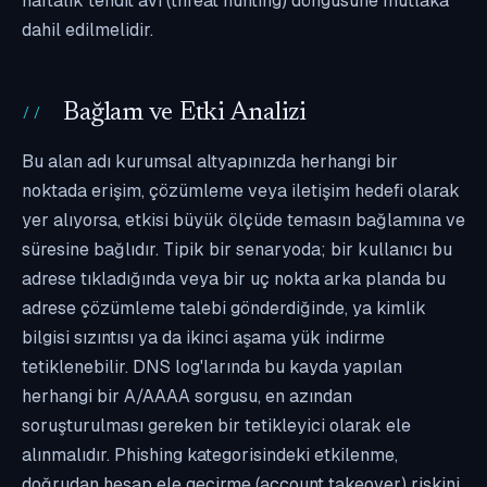
haftalık tehdit avı (threat hunting) döngüsüne mutlaka
dahil edilmelidir.
Bağlam ve Etki Analizi
Bu alan adı kurumsal altyapınızda herhangi bir
noktada erişim, çözümleme veya iletişim hedefi olarak
yer alıyorsa, etkisi büyük ölçüde temasın bağlamına ve
süresine bağlıdır. Tipik bir senaryoda; bir kullanıcı bu
adrese tıkladığında veya bir uç nokta arka planda bu
adrese çözümleme talebi gönderdiğinde, ya kimlik
bilgisi sızıntısı ya da ikinci aşama yük indirme
tetiklenebilir. DNS log'larında bu kayda yapılan
herhangi bir A/AAAA sorgusu, en azından
soruşturulması gereken bir tetikleyici olarak ele
alınmalıdır. Phishing kategorisindeki etkilenme,
doğrudan hesap ele geçirme (account takeover) riskini