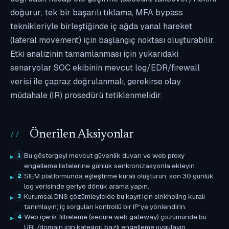
doğurur; tek bir başarılı tıklama, MFA bypass
teknikleriyle birleştiğinde iç ağda yanal hareket
(lateral movement) için başlangıç noktası oluşturabilir.
Etki analizinin tamamlanması için yukarıdaki
senaryolar SOC ekibinin mevcut log/EDR/firewall
verisi ile çapraz doğrulanmalı, gerekirse olay
müdahale (IR) prosedürü tetiklenmelidir.
Önerilen Aksiyonlar
Bu göstergeyi mevcut güvenlik duvarı ve web proxy
1
engelleme listelerine günlük senkronizasyonla ekleyin.
SIEM platformunda eşleştirme kuralı oluşturun; son 30 günlük
2
log verisinde geriye dönük arama yapın.
Kurumsal DNS çözümleyicide bu kayıt için sinkholing kuralı
3
tanımlayın; iç sorguları kontrollü bir IP'ye yönlendirin.
Web içerik filtreleme (secure web gateway) çözümünde bu
4
URL/domain için kategori bazlı engelleme uygulayın.