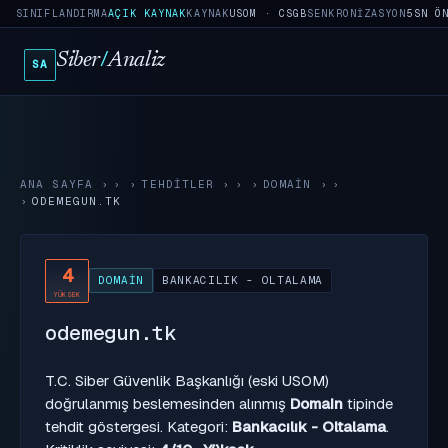
SINIFLANDIRMA
AÇIK KAYNAK
KAYNAK
USOM · CSGB
SENKRONIZASYON
5SN Ö
Siber
/
Analiz
SA
ANA SAYFA
›
TEHDITLER
›
DOMAIN
›
ODEMEGUN.TK
4
DOMAIN
BANKACILIK - OLTALAMA
YÜKSEK
odemegun.tk
T.C. Siber Güvenlik Başkanlığı (eski USOM)
doğrulanmış beslemesinden alınmış
Domain
tipinde
tehdit göstergesi. Kategori:
Bankacılık - Oltalama
.