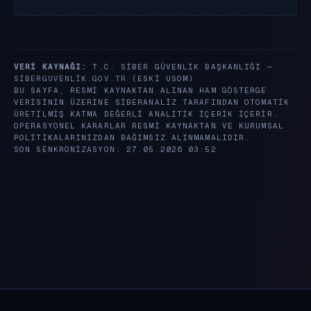
VERI KAYNAĞI:
T.C. SIBER GÜVENLIK BAŞKANLIĞI —
SIBERGUVENLIK.GOV.TR
(ESKI USOM)
BU SAYFA, RESMI KAYNAKTAN ALINAN HAM GÖSTERGE
VERISININ ÜZERINE SIBERANALIZ TARAFINDAN OTOMATIK
ÜRETILMIŞ KATMA DEĞERLI ANALITIK IÇERIK IÇERIR.
OPERASYONEL KARARLAR RESMI KAYNAKTAN VE KURUMSAL
POLITIKALARINIZDAN BAĞIMSIZ ALINMAMALIDIR.
SON SENKRONIZASYON: 27.05.2026 03:52