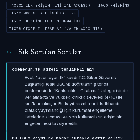
TA0001 İLK ERIŞIM (INITIAL ACCESS)
T1566 PHISHING
T1566.002 SPEARPHISHING LINK
T1598 PHISHING FOR INFORMATION
T1078 GEÇERLI HESAPLAR (VALID ACCOUNTS)
Sık Sorulan Sorular
odemegun.tk adresi tehlikeli mi?
Evet. "odemegun.tk" kaydı T.C. Siber Güvenlik
Başkanlığı (eski USOM) doğrulanmış tehdit
beslemesinde "Bankacılık - Oltalama" kategorisinde
yer almakta ve yüksek kritiklik seviyesi (4/10) ile
sınıflandırılmıştır. Bu kayıt resmi tehdit istihbaratı
olarak yayımlandığı için kurumsal engelleme
listelerine alınması ve son kullanıcıların erişiminin
engellenmesi tavsiye edilir.
Bu USOM kaydı ne kadar süreyle aktif kalır?