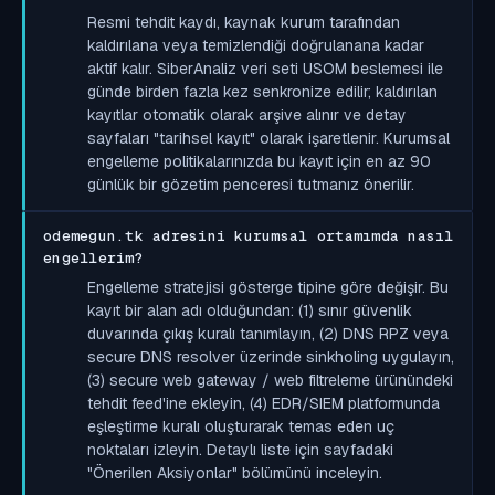
Resmi tehdit kaydı, kaynak kurum tarafından
kaldırılana veya temizlendiği doğrulanana kadar
aktif kalır. SiberAnaliz veri seti USOM beslemesi ile
günde birden fazla kez senkronize edilir; kaldırılan
kayıtlar otomatik olarak arşive alınır ve detay
sayfaları "tarihsel kayıt" olarak işaretlenir. Kurumsal
engelleme politikalarınızda bu kayıt için en az 90
günlük bir gözetim penceresi tutmanız önerilir.
odemegun.tk adresini kurumsal ortamımda nasıl
engellerim?
Engelleme stratejisi gösterge tipine göre değişir. Bu
kayıt bir alan adı olduğundan: (1) sınır güvenlik
duvarında çıkış kuralı tanımlayın, (2) DNS RPZ veya
secure DNS resolver üzerinde sinkholing uygulayın,
(3) secure web gateway / web filtreleme ürünündeki
tehdit feed'ine ekleyin, (4) EDR/SIEM platformunda
eşleştirme kuralı oluşturarak temas eden uç
noktaları izleyin. Detaylı liste için sayfadaki
"Önerilen Aksiyonlar" bölümünü inceleyin.