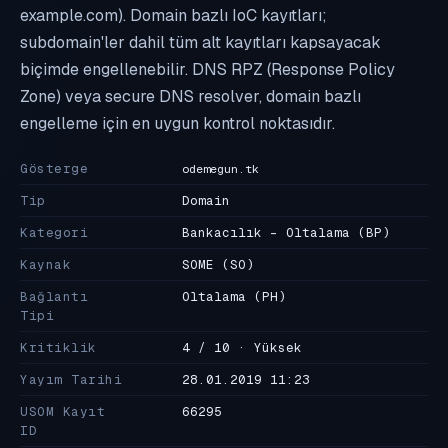
example.com). Domain bazlı IoC kayıtları;
subdomain'ler dahil tüm alt kayıtları kapsayacak
biçimde engellenebilir. DNS RPZ (Response Policy
Zone) veya secure DNS resolver, domain bazlı
engelleme için en uygun kontrol noktasıdır.
Gösterge
odemegun.tk
Tip
Domain
Kategori
Bankacılık - Oltalama
(BP)
Kaynak
SOME
(SO)
Bağlantı
Oltalama
(PH)
Tipi
Kritiklik
4 / 10 · Yüksek
Yayım Tarihi
28.01.2019 11:23
USOM Kayıt
66295
ID