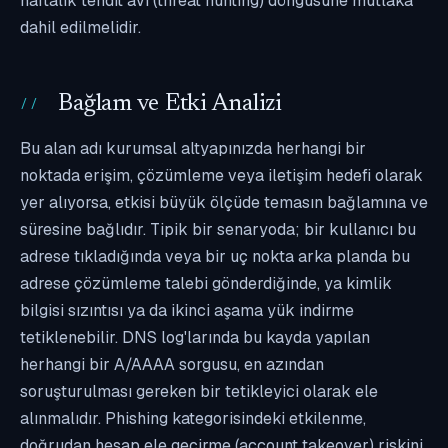
haftalık tehdit avı (threat hunting) döngüsüne mutlaka
dahil edilmelidir.
Bağlam ve Etki Analizi
Bu alan adı kurumsal altyapınızda herhangi bir
noktada erişim, çözümleme veya iletişim hedefi olarak
yer alıyorsa, etkisi büyük ölçüde temasın bağlamına ve
süresine bağlıdır. Tipik bir senaryoda; bir kullanıcı bu
adrese tıkladığında veya bir uç nokta arka planda bu
adrese çözümleme talebi gönderdiğinde, ya kimlik
bilgisi sızıntısı ya da ikinci aşama yük indirme
tetiklenebilir. DNS log'larında bu kayda yapılan
herhangi bir A/AAAA sorgusu, en azından
soruşturulması gereken bir tetikleyici olarak ele
alınmalıdır. Phishing kategorisindeki etkilenme,
doğrudan hesap ele geçirme (account takeover) riskini