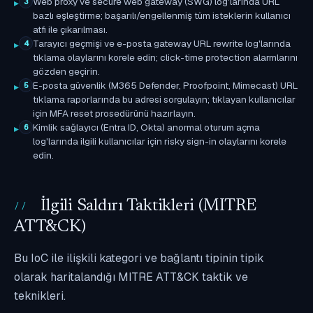
Web proxy ve secure web gateway (SWG) log'larında URL
3
bazlı eşleştirme; başarılı/engellenmiş tüm isteklerin kullanıcı
atfı ile çıkarılması.
Tarayıcı geçmişi ve e-posta gateway URL rewrite log'larında
4
tıklama olaylarını korele edin; click-time protection alarmlarını
gözden geçirin.
E-posta güvenlik (M365 Defender, Proofpoint, Mimecast) URL
5
tıklama raporlarında bu adresi sorgulayın; tıklayan kullanıcılar
için MFA reset prosedürünü hazırlayın.
Kimlik sağlayıcı (Entra ID, Okta) anormal oturum açma
6
log'larında ilgili kullanıcılar için risky sign-in olaylarını korele
edin.
İlgili Saldırı Taktikleri (MITRE
ATT&CK)
Bu IoC ile ilişkili kategori ve bağlantı tipinin tipik
olarak haritalandığı MITRE ATT&CK taktik ve
teknikleri.