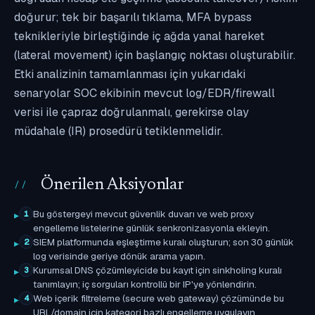
doğurur; tek bir başarılı tıklama, MFA bypass
teknikleriyle birleştiğinde iç ağda yanal hareket
(lateral movement) için başlangıç noktası oluşturabilir.
Etki analizinin tamamlanması için yukarıdaki
senaryolar SOC ekibinin mevcut log/EDR/firewall
verisi ile çapraz doğrulanmalı, gerekirse olay
müdahale (IR) prosedürü tetiklenmelidir.
Önerilen Aksiyonlar
Bu göstergeyi mevcut güvenlik duvarı ve web proxy
1
engelleme listelerine günlük senkronizasyonla ekleyin.
SIEM platformunda eşleştirme kuralı oluşturun; son 30 günlük
2
log verisinde geriye dönük arama yapın.
Kurumsal DNS çözümleyicide bu kayıt için sinkholing kuralı
3
tanımlayın; iç sorguları kontrollü bir IP'ye yönlendirin.
Web içerik filtreleme (secure web gateway) çözümünde bu
4
URL/domain için kategori bazlı engelleme uygulayın.