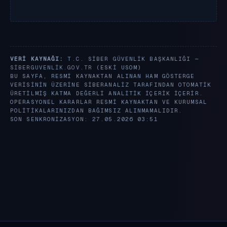
VERI KAYNAĞI:
T.C. SIBER GÜVENLIK BAŞKANLIĞI —
SIBERGUVENLIK.GOV.TR
(ESKI USOM)
BU SAYFA, RESMI KAYNAKTAN ALINAN HAM GÖSTERGE
VERISININ ÜZERINE SIBERANALIZ TARAFINDAN OTOMATIK
ÜRETILMIŞ KATMA DEĞERLI ANALITIK IÇERIK IÇERIR.
OPERASYONEL KARARLAR RESMI KAYNAKTAN VE KURUMSAL
POLITIKALARINIZDAN BAĞIMSIZ ALINMAMALIDIR.
SON SENKRONIZASYON: 27.05.2026 03:51