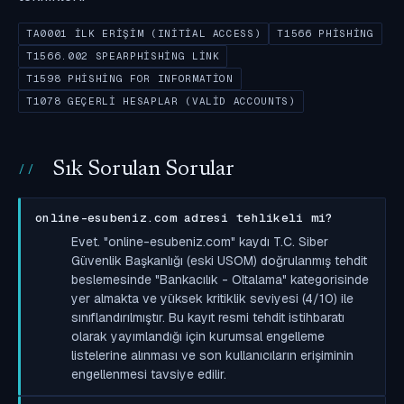
TA0001 İLK ERIŞIM (INITIAL ACCESS)
T1566 PHISHING
T1566.002 SPEARPHISHING LINK
T1598 PHISHING FOR INFORMATION
T1078 GEÇERLI HESAPLAR (VALID ACCOUNTS)
Sık Sorulan Sorular
online-esubeniz.com adresi tehlikeli mi?
Evet. "online-esubeniz.com" kaydı T.C. Siber
Güvenlik Başkanlığı (eski USOM) doğrulanmış tehdit
beslemesinde "Bankacılık - Oltalama" kategorisinde
yer almakta ve yüksek kritiklik seviyesi (4/10) ile
sınıflandırılmıştır. Bu kayıt resmi tehdit istihbaratı
olarak yayımlandığı için kurumsal engelleme
listelerine alınması ve son kullanıcıların erişiminin
engellenmesi tavsiye edilir.