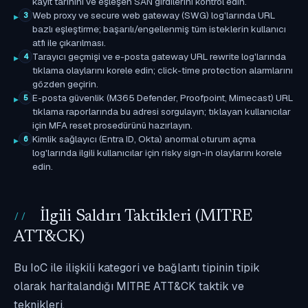
kayıt tarihini ve eşleşen SAN girdilerini kontrol edin.
Web proxy ve secure web gateway (SWG) log'larında URL
3
bazlı eşleştirme; başarılı/engellenmiş tüm isteklerin kullanıcı
atfı ile çıkarılması.
Tarayıcı geçmişi ve e-posta gateway URL rewrite log'larında
4
tıklama olaylarını korele edin; click-time protection alarmlarını
gözden geçirin.
E-posta güvenlik (M365 Defender, Proofpoint, Mimecast) URL
5
tıklama raporlarında bu adresi sorgulayın; tıklayan kullanıcılar
için MFA reset prosedürünü hazırlayın.
Kimlik sağlayıcı (Entra ID, Okta) anormal oturum açma
6
log'larında ilgili kullanıcılar için risky sign-in olaylarını korele
edin.
İlgili Saldırı Taktikleri (MITRE
ATT&CK)
Bu IoC ile ilişkili kategori ve bağlantı tipinin tipik
olarak haritalandığı MITRE ATT&CK taktik ve
teknikleri.