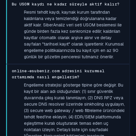
Bu USOM kaydı ne kadar süreyle aktif kalır?
Resmi tehdit kaydı, kaynak kurum tarafından
kaldırılana veya temizlendiği doğrulanana kadar
aktif kalır. SiberAnaliz veri seti USOM beslemesi ile
günde birden fazla kez senkronize edilir; kaldırılan
kayıtlar otomatik olarak arşive alınır ve detay
sayfaları "tarihsel kayıt" olarak işaretlenir. Kurumsal
engelleme politikalarınızda bu kayıt için en az 90
günlük bir gözetim penceresi tutmanız önerilir.
online-esubeniz.com adresini kurumsal
ortamımda nasıl engellerim?
Engelleme stratejisi gösterge tipine göre değişir. Bu
kayıt bir alan adı olduğundan: (1) sınır güvenlik
duvarında çıkış kuralı tanımlayın, (2) DNS RPZ veya
secure DNS resolver üzerinde sinkholing uygulayın,
(3) secure web gateway / web filtreleme ürünündeki
tehdit feed'ine ekleyin, (4) EDR/SIEM platformunda
eşleştirme kuralı oluşturarak temas eden uç
noktaları izleyin. Detaylı liste için sayfadaki
"Önerilen Aksiyonlar" bölümünü inceleyin.