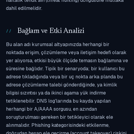
haftalık tehdit avı (threat hunting) döngüsüne mutlaka
dahil edilmelidir.
Bağlam ve Etki Analizi
Bu alan adı kurumsal altyapınızda herhangi bir
noktada erişim, çözümleme veya iletişim hedefi olarak
yer alıyorsa, etkisi büyük ölçüde temasın bağlamına ve
süresine bağlıdır. Tipik bir senaryoda; bir kullanıcı bu
adrese tıkladığında veya bir uç nokta arka planda bu
adrese çözümleme talebi gönderdiğinde, ya kimlik
bilgisi sızıntısı ya da ikinci aşama yük indirme
tetiklenebilir. DNS log'larında bu kayda yapılan
herhangi bir A/AAAA sorgusu, en azından
soruşturulması gereken bir tetikleyici olarak ele
alınmalıdır. Phishing kategorisindeki etkilenme,
doğrudan hesap ele geçirme (account takeover) riskini