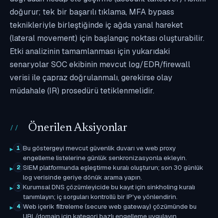
doğurur; tek bir başarılı tıklama, MFA bypass
teknikleriyle birleştiğinde iç ağda yanal hareket
(lateral movement) için başlangıç noktası oluşturabilir.
Etki analizinin tamamlanması için yukarıdaki
senaryolar SOC ekibinin mevcut log/EDR/firewall
verisi ile çapraz doğrulanmalı, gerekirse olay
müdahale (IR) prosedürü tetiklenmelidir.
Önerilen Aksiyonlar
Bu göstergeyi mevcut güvenlik duvarı ve web proxy
1
engelleme listelerine günlük senkronizasyonla ekleyin.
SIEM platformunda eşleştirme kuralı oluşturun; son 30 günlük
2
log verisinde geriye dönük arama yapın.
Kurumsal DNS çözümleyicide bu kayıt için sinkholing kuralı
3
tanımlayın; iç sorguları kontrollü bir IP'ye yönlendirin.
Web içerik filtreleme (secure web gateway) çözümünde bu
4
URL/domain için kategori bazlı engelleme uygulayın.