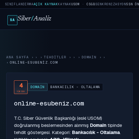
SINIFLANDIRMA
AÇIK KAYNAK
KAYNAK
USOM · CSGB
SENKRONIZASYON
5SN Ö
Siber
/
Analiz
SA
ANA SAYFA
›
TEHDITLER
›
DOMAIN
›
ONLINE-ESUBENIZ.COM
4
DOMAIN
BANKACILIK - OLTALAMA
YÜKSEK
online-esubeniz.com
T.C. Siber Güvenlik Başkanlığı (eski USOM)
doğrulanmış beslemesinden alınmış
Domain
tipinde
tehdit göstergesi. Kategori:
Bankacılık - Oltalama
.