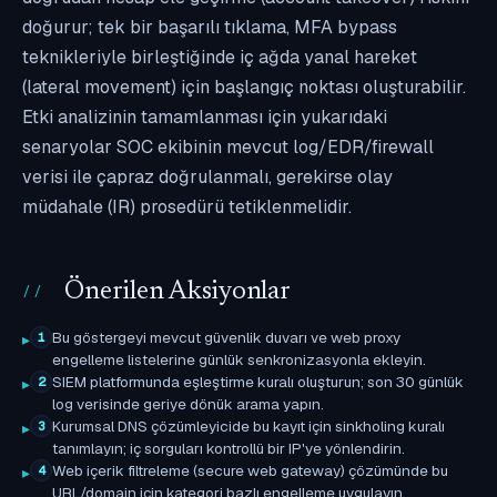
doğurur; tek bir başarılı tıklama, MFA bypass
teknikleriyle birleştiğinde iç ağda yanal hareket
(lateral movement) için başlangıç noktası oluşturabilir.
Etki analizinin tamamlanması için yukarıdaki
senaryolar SOC ekibinin mevcut log/EDR/firewall
verisi ile çapraz doğrulanmalı, gerekirse olay
müdahale (IR) prosedürü tetiklenmelidir.
Önerilen Aksiyonlar
Bu göstergeyi mevcut güvenlik duvarı ve web proxy
1
engelleme listelerine günlük senkronizasyonla ekleyin.
SIEM platformunda eşleştirme kuralı oluşturun; son 30 günlük
2
log verisinde geriye dönük arama yapın.
Kurumsal DNS çözümleyicide bu kayıt için sinkholing kuralı
3
tanımlayın; iç sorguları kontrollü bir IP'ye yönlendirin.
Web içerik filtreleme (secure web gateway) çözümünde bu
4
URL/domain için kategori bazlı engelleme uygulayın.