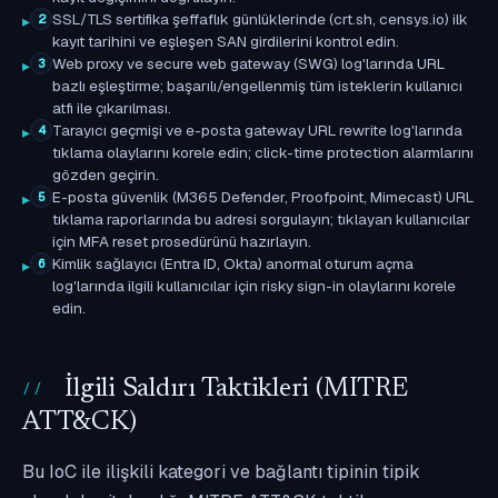
SSL/TLS sertifika şeffaflık günlüklerinde (crt.sh, censys.io) ilk
2
kayıt tarihini ve eşleşen SAN girdilerini kontrol edin.
Web proxy ve secure web gateway (SWG) log'larında URL
3
bazlı eşleştirme; başarılı/engellenmiş tüm isteklerin kullanıcı
atfı ile çıkarılması.
Tarayıcı geçmişi ve e-posta gateway URL rewrite log'larında
4
tıklama olaylarını korele edin; click-time protection alarmlarını
gözden geçirin.
E-posta güvenlik (M365 Defender, Proofpoint, Mimecast) URL
5
tıklama raporlarında bu adresi sorgulayın; tıklayan kullanıcılar
için MFA reset prosedürünü hazırlayın.
Kimlik sağlayıcı (Entra ID, Okta) anormal oturum açma
6
log'larında ilgili kullanıcılar için risky sign-in olaylarını korele
edin.
İlgili Saldırı Taktikleri (MITRE
ATT&CK)
Bu IoC ile ilişkili kategori ve bağlantı tipinin tipik