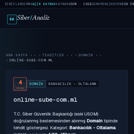
SINIFLANDIRMA
AÇIK KAYNAK
KAYNAK
USOM · CSGB
SENKRONIZASYON
5SN Ö
Siber
/
Analiz
SA
ANA SAYFA
›
TEHDITLER
›
DOMAIN
›
ONLINE-SUBE-COM.ML
4
DOMAIN
BANKACILIK - OLTALAMA
YÜKSEK
online-sube-com.ml
T.C. Siber Güvenlik Başkanlığı (eski USOM)
doğrulanmış beslemesinden alınmış
Domain
tipinde
tehdit göstergesi. Kategori:
Bankacılık - Oltalama
.