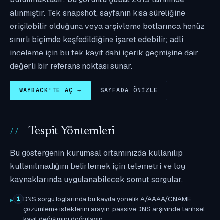
alınmıştır. Tek snapshot, sayfanın kısa süreliğine
erişilebilir olduğuna veya arşivleme botlarınca henüz
sınırlı biçimde keşfedildiğine işaret edebilir; adli
inceleme için bu tek kayıt dahi içerik geçmişine dair
değerli bir referans noktası sunar.
WAYBACK'TE AÇ →
SAYFADA ÖNIZLE
Tespit Yöntemleri
Bu göstergenin kurumsal ortamınızda kullanılıp
kullanılmadığını belirlemek için telemetri ve log
kaynaklarında uygulanabilecek somut sorgular.
DNS sorgu loglarında bu kayda yönelik A/AAAA/CNAME
1
çözümleme isteklerini arayın; passive DNS arşivinde tarihsel
kayıt değişimini doğrulayın.