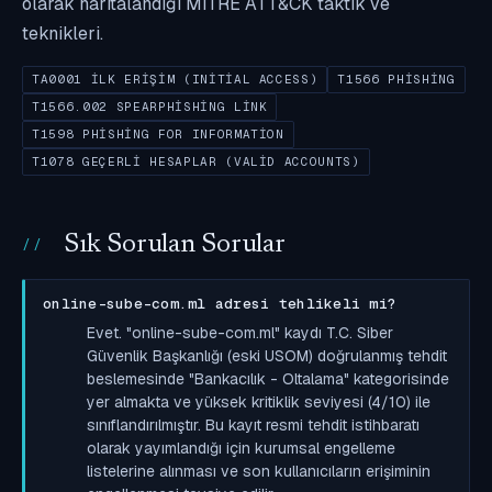
olarak haritalandığı MITRE ATT&CK taktik ve
teknikleri.
TA0001 İLK ERIŞIM (INITIAL ACCESS)
T1566 PHISHING
T1566.002 SPEARPHISHING LINK
T1598 PHISHING FOR INFORMATION
T1078 GEÇERLI HESAPLAR (VALID ACCOUNTS)
Sık Sorulan Sorular
online-sube-com.ml adresi tehlikeli mi?
Evet. "online-sube-com.ml" kaydı T.C. Siber
Güvenlik Başkanlığı (eski USOM) doğrulanmış tehdit
beslemesinde "Bankacılık - Oltalama" kategorisinde
yer almakta ve yüksek kritiklik seviyesi (4/10) ile
sınıflandırılmıştır. Bu kayıt resmi tehdit istihbaratı
olarak yayımlandığı için kurumsal engelleme
listelerine alınması ve son kullanıcıların erişiminin