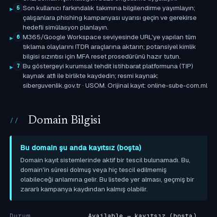
Son kullanıcı farkındalık takımına bilgilendirme yayımlayın;
5
çalışanlara phishing kampanyası uyarısı geçin ve gerekirse
hedefli simülasyon planlayın.
M365/Google Workspace seviyesinde URL'ye yapılan tüm
6
tıklama olaylarını ITDR araçlarına aktarın; potansiyel kimlik
bilgisi sızıntısı için MFA reset prosedürünü hazır tutun.
Bu göstergeyi kurumsal tehdit istihbarat platformuna (TIP)
7
kaynak atfı ile birlikte kaydedin; resmi kaynak:
siberguvenlik.gov.tr · USOM. Orijinal kayıt: online-sube-com.ml
Domain Bilgisi
Bu domain şu anda kayıtsız (boşta)
Domain kayıt sistemlerinde aktif bir tescil bulunamadı. Bu,
domain'in süresi dolmuş veya hiç tescil edilmemiş
olabileceği anlamına gelir. Bu listede yer alması, geçmiş bir
zararlı kampanya kaydından kalmış olabilir.
Durum
Available — kayıtsız (boşta)