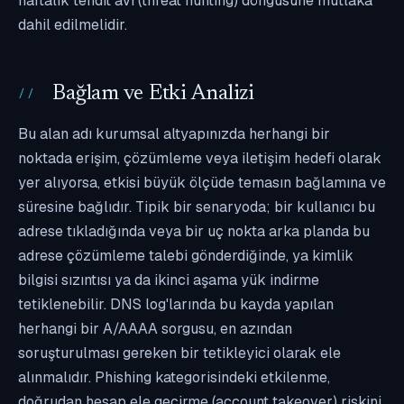
haftalık tehdit avı (threat hunting) döngüsüne mutlaka
dahil edilmelidir.
Bağlam ve Etki Analizi
Bu alan adı kurumsal altyapınızda herhangi bir
noktada erişim, çözümleme veya iletişim hedefi olarak
yer alıyorsa, etkisi büyük ölçüde temasın bağlamına ve
süresine bağlıdır. Tipik bir senaryoda; bir kullanıcı bu
adrese tıkladığında veya bir uç nokta arka planda bu
adrese çözümleme talebi gönderdiğinde, ya kimlik
bilgisi sızıntısı ya da ikinci aşama yük indirme
tetiklenebilir. DNS log'larında bu kayda yapılan
herhangi bir A/AAAA sorgusu, en azından
soruşturulması gereken bir tetikleyici olarak ele
alınmalıdır. Phishing kategorisindeki etkilenme,
doğrudan hesap ele geçirme (account takeover) riskini