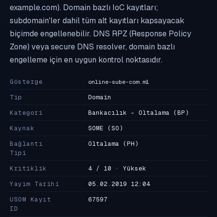
example.com). Domain bazlı IoC kayıtları;
subdomain'ler dahil tüm alt kayıtları kapsayacak
biçimde engellenebilir. DNS RPZ (Response Policy
Zone) veya secure DNS resolver, domain bazlı
engelleme için en uygun kontrol noktasıdır.
Gösterge
online-sube-com.ml
Tip
Domain
Kategori
Bankacılık - Oltalama
(BP)
Kaynak
SOME
(SO)
Bağlantı
Oltalama
(PH)
Tipi
Kritiklik
4 / 10 · Yüksek
Yayım Tarihi
05.02.2019 12:04
USOM Kayıt
67597
ID