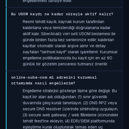
engellenmesi tavsiye edilir.
Bu USOM kaydı ne kadar süreyle aktif kalır?
Resmi tehdit kaydı, kaynak kurum tarafından
kaldırılana veya temizlendiği doğrulanana kadar
aktif kalır. SiberAnaliz veri seti USOM beslemesi ile
günde birden fazla kez senkronize edilir; kaldırılan
kayıtlar otomatik olarak arşive alınır ve detay
sayfaları "tarihsel kayıt" olarak işaretlenir. Kurumsal
engelleme politikalarınızda bu kayıt için en az 90
günlük bir gözetim penceresi tutmanız önerilir.
online-sube-com.ml adresini kurumsal
ortamımda nasıl engellerim?
Engelleme stratejisi gösterge tipine göre değişir. Bu
kayıt bir alan adı olduğundan: (1) sınır güvenlik
duvarında çıkış kuralı tanımlayın, (2) DNS RPZ veya
secure DNS resolver üzerinde sinkholing uygulayın,
(3) secure web gateway / web filtreleme ürünündeki
tehdit feed'ine ekleyin, (4) EDR/SIEM platformunda
eşleştirme kuralı oluşturarak temas eden uç