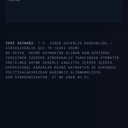
VERI KAYNAĞI:
T.C. SIBER GÜVENLIK BAŞKANLIĞI —
SIBERGUVENLIK.GOV.TR
(ESKI USOM)
BU SAYFA, RESMI KAYNAKTAN ALINAN HAM GÖSTERGE
VERISININ ÜZERINE SIBERANALIZ TARAFINDAN OTOMATIK
ÜRETILMIŞ KATMA DEĞERLI ANALITIK IÇERIK IÇERIR.
OPERASYONEL KARARLAR RESMI KAYNAKTAN VE KURUMSAL
POLITIKALARINIZDAN BAĞIMSIZ ALINMAMALIDIR.
SON SENKRONIZASYON: 27.05.2026 03:51