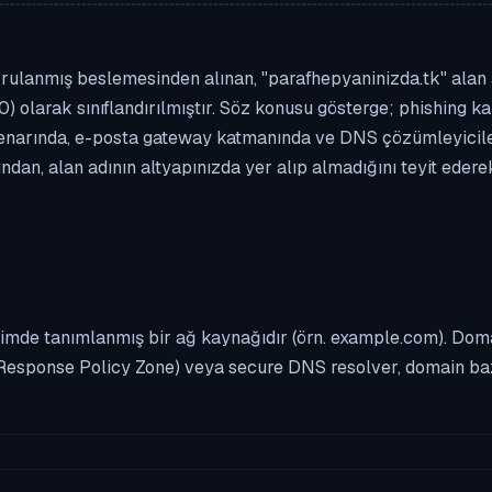
rulanmış beslemesinden alınan, "parafhepyaninizda.tk" alan ad
0) olarak sınıflandırılmıştır. Söz konusu gösterge; phishing kam
enarında, e-posta gateway katmanında ve DNS çözümleyicileri
dan, alan adının altyapınızda yer alıp almadığını teyit eder
imde tanımlanmış bir ağ kaynağıdır (örn. example.com). Domai
Response Policy Zone) veya secure DNS resolver, domain bazl