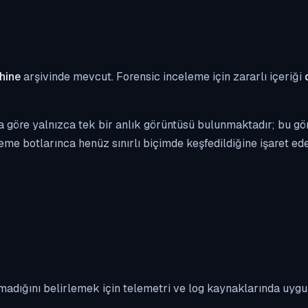
hine
arşivinde mevcut. Forensic inceleme için zararlı içeriği
 göre yalnızca tek bir anlık görüntüsü bulunmaktadır; bu gör
eme botlarınca henüz sınırlı biçimde keşfedildiğine işaret edeb
madığını belirlemek için telemetri ve log kaynaklarında uyg