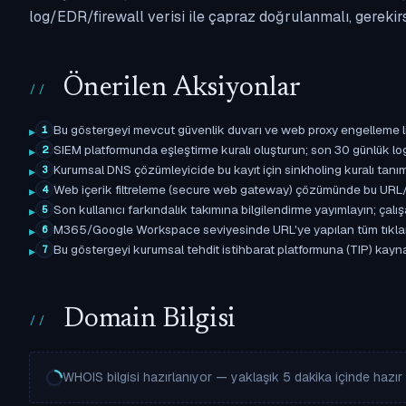
log/EDR/firewall verisi ile çapraz doğrulanmalı, gerekir
Önerilen Aksiyonlar
Bu göstergeyi mevcut güvenlik duvarı ve web proxy engelleme l
1
SIEM platformunda eşleştirme kuralı oluşturun; son 30 günlük l
2
Kurumsal DNS çözümleyicide bu kayıt için sinkholing kuralı tanımla
3
Web içerik filtreleme (secure web gateway) çözümünde bu URL/d
4
Son kullanıcı farkındalık takımına bilgilendirme yayımlayın; çal
5
M365/Google Workspace seviyesinde URL'ye yapılan tüm tıklama ol
6
Bu göstergeyi kurumsal tehdit istihbarat platformuna (TIP) kaynak
7
Domain Bilgisi
WHOIS bilgisi hazırlanıyor — yaklaşık 5 dakika içinde hazır o