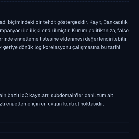
ı biçimindeki bir tehdit göstergesidir. Kayıt, Bankacılık
panyası ile ilişkilendirilmiştir. Kurum politikanıza, false
nde engelleme listesine eklenmesi değerlendirilebilir.
ek geriye dönük log korelasyonu çalışmasına bu tarihi
n bazlı IoC kayıtları; subdomain'ler dahil tüm alt
ı engelleme için en uygun kontrol noktasıdır.