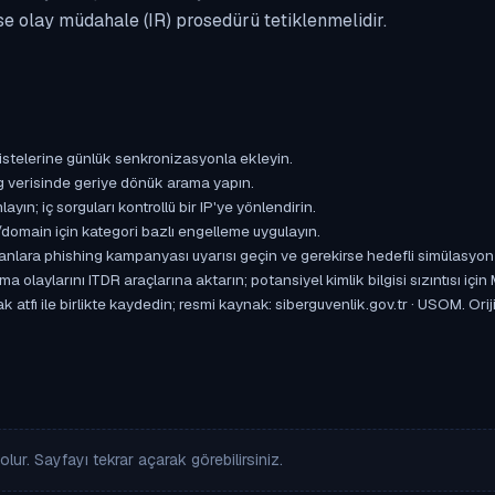
se olay müdahale (IR) prosedürü tetiklenmelidir.
istelerine günlük senkronizasyonla ekleyin.
og verisinde geriye dönük arama yapın.
yın; iç sorguları kontrollü bir IP'ye yönlendirin.
omain için kategori bazlı engelleme uygulayın.
ışanlara phishing kampanyası uyarısı geçin ve gerekirse hedefli simülasyon
aylarını ITDR araçlarına aktarın; potansiyel kimlik bilgisi sızıntısı için
 atfı ile birlikte kaydedin; resmi kaynak: siberguvenlik.gov.tr · USOM. Ori
lur. Sayfayı tekrar açarak görebilirsiniz.