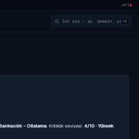
API
⌘K
Bankacılık - Oltalama
. Kritiklik seviyesi:
4/10 · Yüksek
.