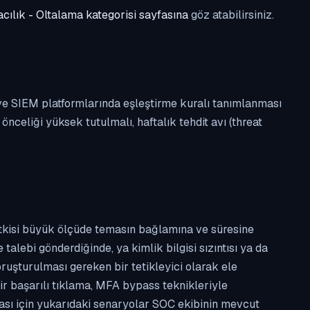
cılık - Oltalama kategorisi sayfasına
göz atabilirsiniz.
 ve SIEM platformlarında eşleştirme kuralı tanımlanması
celiği yüksek tutulmalı, haftalık tehdit avı (threat
etkisi büyük ölçüde temasın bağlamına ve süresine
alebi gönderdiğinde, ya kimlik bilgisi sızıntısı ya da
ruşturulması gereken bir tetikleyici olarak ele
ir başarılı tıklama, MFA bypass teknikleriyle
ması için yukarıdaki senaryolar SOC ekibinin mevcut