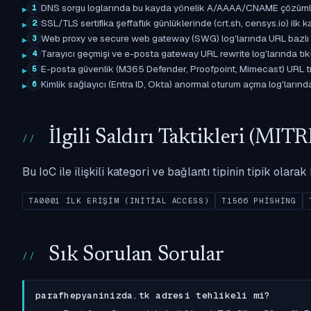
DNS sorgu loglarında bu kayda yönelik A/AAAA/CNAME çözümleme 
1
SSL/TLS sertifika şeffaflık günlüklerinde (crt.sh, censys.io) ilk ka
2
Web proxy ve secure web gateway (SWG) log'larında URL bazlı eşle
3
Tarayıcı geçmişi ve e-posta gateway URL rewrite log'larında tıkl
4
E-posta güvenlik (M365 Defender, Proofpoint, Mimecast) URL tıkl
5
Kimlik sağlayıcı (Entra ID, Okta) anormal oturum açma log'larında il
6
İlgili Saldırı Taktikleri (M
Bu IoC ile ilişkili kategori ve bağlantı tipinin tipik olar
TA0001 İLK ERIŞIM (INITIAL ACCESS)
T1566 PHISHING
Sık Sorulan Sorular
parafhepyaninizda.tk adresi tehlikeli mi?