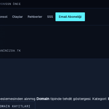
YON
5SN ÖNCE
onsol
Olaylar
Rehberler
SSS
Email Aboneliği
ANINIZDA.TK
 beslemesinden alınmış
Domain
tipinde tehdit göstergesi. Kategori:
OMAIN KAYITLARI