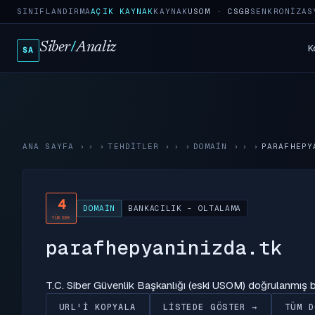
SINIFLANDIRMA
AÇIK KAYNAK
KAYNAK
USOM · CSGB
SENKRONIZAS
Siber
/
Analiz
K
SA
ANA SAYFA
›
TEHDITLER
›
DOMAIN
›
PARAFHEPY
4
DOMAIN
BANKACILIK - OLTALAMA
YÜKSEK
parafhepyaninizda.tk
T.C. Siber Güvenlik Başkanlığı (eski USOM) doğrulanmış
URL'I KOPYALA
LISTEDE GÖSTER →
TÜM D