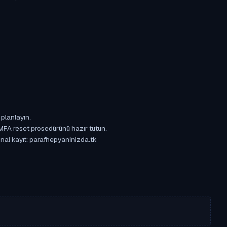
 planlayın.
 MFA reset prosedürünü hazır tutun.
jinal kayıt: parafhepyaninizda.tk