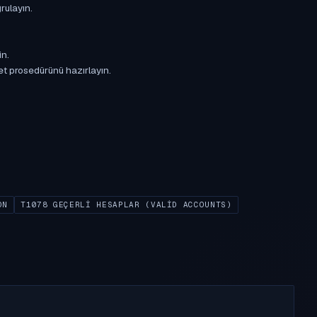
rulayın.
in.
et prosedürünü hazırlayın.
ON
T1078 GEÇERLI HESAPLAR (VALID ACCOUNTS)