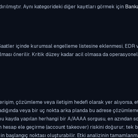
dırılmıştır. Aynı kategorideki diğer kayıtları görmek için
Banka
. Saatler içinde kurumsal engelleme listesine eklenmesi, EDR
ası önerilir. Kritik düzey kadar acil olmasa da operasyonel ön
erişim, çözümleme veya iletişim hedefi olarak yer alıyorsa, 
kladığında veya bir uç nokta arka planda bu adrese çözümleme t
 bu kayda yapılan herhangi bir A/AAAA sorgusu, en azından so
n hesap ele geçirme (account takeover) riskini doğurur; tek b
çin başlangıç noktası oluşturabilir. Etki analizinin tamamlan