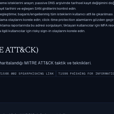
isteklerini arayın; passive DNS arşivinde tarihsel kayıt değişimini doğ
yıt tarihini ve eşleşen SAN girdilerini kontrol edin.
ştirme; başarılı/engellenmiş tüm isteklerin kullanıcı atfı ile çıkarılması.
ama olaylarını korele edin; click-time protection alarmlarını gözden geçir
ama raporlarında bu adresi sorgulayın; tıklayan kullanıcılar için MFA res
gili kullanıcılar için risky sign-in olaylarını korele edin.
ITRE ATT&CK)
ak haritalandığı MITRE ATT&CK taktik ve teknikleri.
T1566.002 SPEARPHISHING LINK
T1598 PHISHING FOR INFORMATI