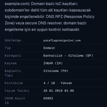
example.com). Domain bazlı IoC kayıtları;
subdomain'ler dahil tüm alt kayıtları kapsayacak
biçimde engellenebilir. DNS RPZ (Response Policy
Zone) veya secure DNS resolver, domain bazlı
engelleme için en uygun kontrol noktasıdır.
Gösterge
paraflaguzelgunler.com
Tip
Domain
Kategori
Bankacılık - Oltalama
(BP)
Kaynak
İHBAR
(IH)
Bağlantı
Oltalama
(PH)
Tipi
Kritiklik
4 / 10 · Yüksek
Yayım Tarihi
26.01.2019 01:06
USOM Kayıt
65863
ID