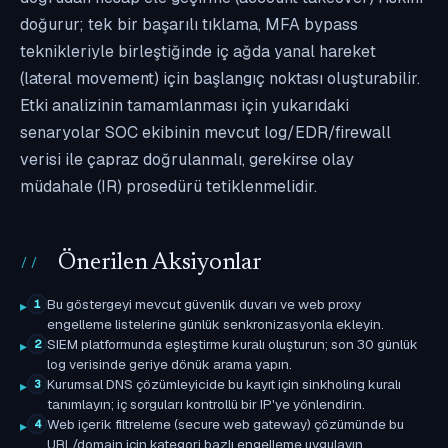
doğurur; tek bir başarılı tıklama, MFA bypass
teknikleriyle birleştiğinde iç ağda yanal hareket
(lateral movement) için başlangıç noktası oluşturabilir.
Etki analizinin tamamlanması için yukarıdaki
senaryolar SOC ekibinin mevcut log/EDR/firewall
verisi ile çapraz doğrulanmalı, gerekirse olay
müdahale (IR) prosedürü tetiklenmelidir.
Önerilen Aksiyonlar
Bu göstergeyi mevcut güvenlik duvarı ve web proxy
1
engelleme listelerine günlük senkronizasyonla ekleyin.
SIEM platformunda eşleştirme kuralı oluşturun; son 30 günlük
2
log verisinde geriye dönük arama yapın.
Kurumsal DNS çözümleyicide bu kayıt için sinkholing kuralı
3
tanımlayın; iç sorguları kontrollü bir IP'ye yönlendirin.
Web içerik filtreleme (secure web gateway) çözümünde bu
4
URL/domain için kategori bazlı engelleme uygulayın.