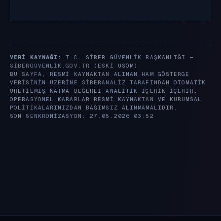
VERI KAYNAĞI:
T.C. SIBER GÜVENLIK BAŞKANLIĞI —
SIBERGUVENLIK.GOV.TR
(ESKI USOM)
BU SAYFA, RESMI KAYNAKTAN ALINAN HAM GÖSTERGE
VERISININ ÜZERINE SIBERANALIZ TARAFINDAN OTOMATIK
ÜRETILMIŞ KATMA DEĞERLI ANALITIK IÇERIK IÇERIR.
OPERASYONEL KARARLAR RESMI KAYNAKTAN VE KURUMSAL
POLITIKALARINIZDAN BAĞIMSIZ ALINMAMALIDIR.
SON SENKRONIZASYON: 27.05.2026 03:52