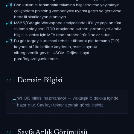
Son kullanıcı farkındalık takımına bilgilendirme yayımlayın;
5
çalışanlara phishing kampanyası uyarısı geçin ve gerekirse
hedefli simülasyon planlayın.
M365/Google Workspace seviyesinde URL'ye yapılan tüm
6
tıklama olaylarını ITDR araçlarına aktarın; potansiyel kimlik
bilgisi sızıntısı için MFA reset prosedürünü hazır tutun.
Bu göstergeyi kurumsal tehdit istihbarat platformuna (TIP)
7
kaynak atfı ile birlikte kaydedin; resmi kaynak:
siberguvenlik.gov.tr · USOM. Orijinal kayıt:
paraflaguzelgunler.com
Domain Bilgisi
WHOIS bilgisi hazırlanıyor — yaklaşık 5 dakika içinde
hazır olur. Sayfayı tekrar açarak görebilirsiniz.
Sayfa Anlık Görüntüsü