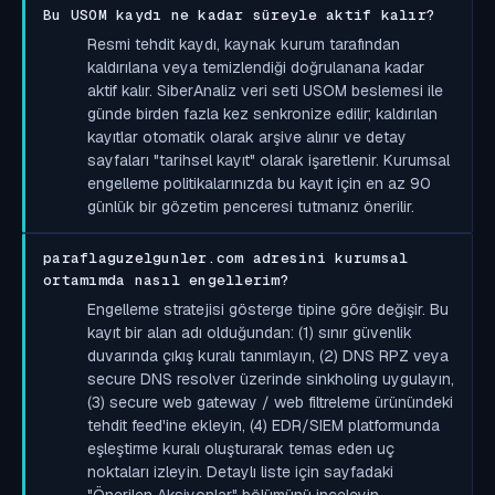
Bu USOM kaydı ne kadar süreyle aktif kalır?
Resmi tehdit kaydı, kaynak kurum tarafından
kaldırılana veya temizlendiği doğrulanana kadar
aktif kalır. SiberAnaliz veri seti USOM beslemesi ile
günde birden fazla kez senkronize edilir; kaldırılan
kayıtlar otomatik olarak arşive alınır ve detay
sayfaları "tarihsel kayıt" olarak işaretlenir. Kurumsal
engelleme politikalarınızda bu kayıt için en az 90
günlük bir gözetim penceresi tutmanız önerilir.
paraflaguzelgunler.com adresini kurumsal
ortamımda nasıl engellerim?
Engelleme stratejisi gösterge tipine göre değişir. Bu
kayıt bir alan adı olduğundan: (1) sınır güvenlik
duvarında çıkış kuralı tanımlayın, (2) DNS RPZ veya
secure DNS resolver üzerinde sinkholing uygulayın,
(3) secure web gateway / web filtreleme ürünündeki
tehdit feed'ine ekleyin, (4) EDR/SIEM platformunda
eşleştirme kuralı oluşturarak temas eden uç
noktaları izleyin. Detaylı liste için sayfadaki
"Önerilen Aksiyonlar" bölümünü inceleyin.