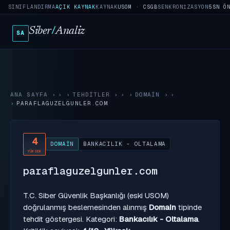
SINIFLANDIRMA
AÇIK KAYNAK
KAYNAK
USOM · CSGB
SENKRONIZASYON
5SN Ö
Siber
/
Analiz
SA
ANA SAYFA
›
TEHDITLER
›
DOMAIN
›
PARAFLAGUZELGUNLER.COM
4
DOMAIN
BANKACILIK - OLTALAMA
YÜKSEK
paraflaguzelgunler.com
T.C. Siber Güvenlik Başkanlığı (eski USOM)
doğrulanmış beslemesinden alınmış
Domain
tipinde
tehdit göstergesi. Kategori:
Bankacılık - Oltalama
.