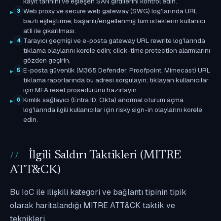
kayıt tarihini ve eşleşen SAN girdilerini kontrol edin.
Web proxy ve secure web gateway (SWG) log'larında URL
3
bazlı eşleştirme; başarılı/engellenmiş tüm isteklerin kullanıcı
atfı ile çıkarılması.
Tarayıcı geçmişi ve e-posta gateway URL rewrite log'larında
4
tıklama olaylarını korele edin; click-time protection alarmlarını
gözden geçirin.
E-posta güvenlik (M365 Defender, Proofpoint, Mimecast) URL
5
tıklama raporlarında bu adresi sorgulayın; tıklayan kullanıcılar
için MFA reset prosedürünü hazırlayın.
Kimlik sağlayıcı (Entra ID, Okta) anormal oturum açma
6
log'larında ilgili kullanıcılar için risky sign-in olaylarını korele
edin.
İlgili Saldırı Taktikleri (MITRE
ATT&CK)
Bu IoC ile ilişkili kategori ve bağlantı tipinin tipik
olarak haritalandığı MITRE ATT&CK taktik ve
teknikleri.