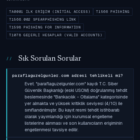
TA0001 İLK ERIŞIM (INITIAL ACCESS)
T1566 PHISHING
T1566.002 SPEARPHISHING LINK
T1598 PHISHING FOR INFORMATION
T1078 GEÇERLI HESAPLAR (VALID ACCOUNTS)
Sık Sorulan Sorular
paraflaguzelgunler.com adresi tehlikeli mi?
Evet. "paraflaguzelgunler.com" kaydı T.C. Siber
Güvenlik Başkanlığı (eski USOM) doğrulanmış tehdit
beslemesinde "Bankacılık - Oltalama" kategorisinde
yer almakta ve yüksek kritiklik seviyesi (4/10) ile
sınıflandırılmıştır. Bu kayıt resmi tehdit istihbaratı
olarak yayımlandığı için kurumsal engelleme
listelerine alınması ve son kullanıcıların erişiminin
engellenmesi tavsiye edilir.