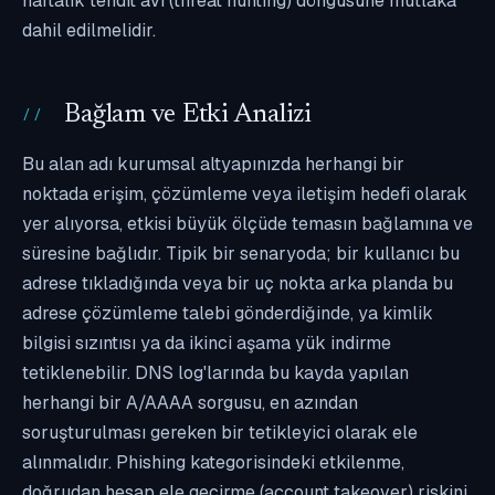
haftalık tehdit avı (threat hunting) döngüsüne mutlaka
dahil edilmelidir.
Bağlam ve Etki Analizi
Bu alan adı kurumsal altyapınızda herhangi bir
noktada erişim, çözümleme veya iletişim hedefi olarak
yer alıyorsa, etkisi büyük ölçüde temasın bağlamına ve
süresine bağlıdır. Tipik bir senaryoda; bir kullanıcı bu
adrese tıkladığında veya bir uç nokta arka planda bu
adrese çözümleme talebi gönderdiğinde, ya kimlik
bilgisi sızıntısı ya da ikinci aşama yük indirme
tetiklenebilir. DNS log'larında bu kayda yapılan
herhangi bir A/AAAA sorgusu, en azından
soruşturulması gereken bir tetikleyici olarak ele
alınmalıdır. Phishing kategorisindeki etkilenme,
doğrudan hesap ele geçirme (account takeover) riskini