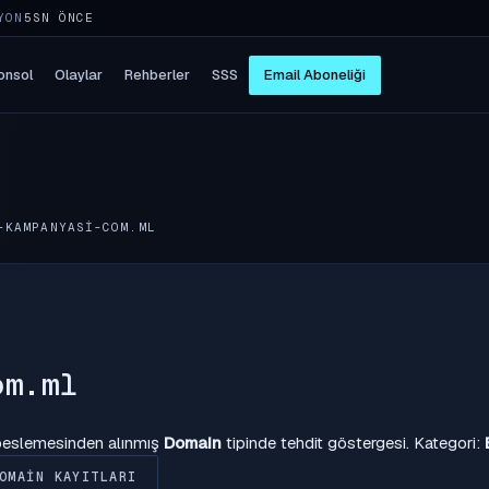
YON
5SN ÖNCE
onsol
Olaylar
Rehberler
SSS
Email Aboneliği
-KAMPANYASI-COM.ML
om.ml
 beslemesinden alınmış
Domain
tipinde tehdit göstergesi. Kategori:
OMAIN KAYITLARI