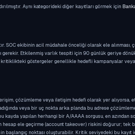
dırılmıştır. Aynı kategorideki diğer kayıtları görmek için
Banka
ıştır. SOC ekibinin acil müdahale önceliği olarak ele alınmas
gerekir. Etkilenmiş varlık tespiti için 90 günlük geriye dönü
ritiklikteki göstergeler genellikle hedefli kampanyalar veya yü
erişim, çözümleme veya iletişim hedefi olarak yer alıyorsa, 
kladığında veya bir uç nokta arka planda bu adrese çözümleme t
 bu kayda yapılan herhangi bir A/AAAA sorgusu, en azından so
n hesap ele geçirme (account takeover) riskini doğurur; tek b
n başlangıç noktası oluşturabilir. Kritik seviyedeki bu kayıt i