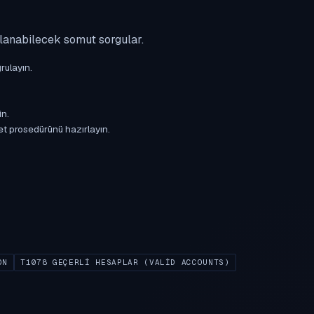
ulanabilecek somut sorgular.
rulayın.
in.
et prosedürünü hazırlayın.
ON
T1078 GEÇERLI HESAPLAR (VALID ACCOUNTS)