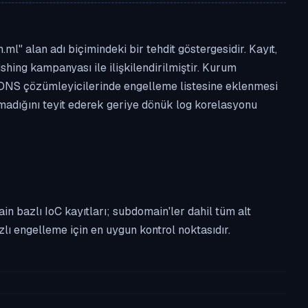
" alan adı biçimindeki bir tehdit göstergesidir. Kayıt,
ishing kampanyası ile ilişkilendirilmiştir. Kurum
 DNS çözümleyicilerinde engelleme listesine eklenmesi
lmadığını teyit ederek geriye dönük log korelasyonu
n bazlı IoC kayıtları; subdomain'ler dahil tüm alt
ı engelleme için en uygun kontrol noktasıdır.