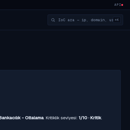
API
⌘K
Bankacılık - Oltalama
. Kritiklik seviyesi:
1/10 · Kritik
.