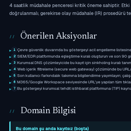
4 saatlik müdahale penceresi kritik öneme sahiptir. Etk
doğrulanmalı, gerekirse olay müdahale (IR) prosedürü tet
Önerilen Aksiyonlar
Çevre güvenlik duvarında bu göstergeyi acil engelleme listesine 
1
SIEM/EDR platformunda eşleştirme kuralı oluşturun ve son 90 gün
2
Kurumsal DNS çözümleyicide bu kayıt için sinkholing kuralı tanımla
3
Web içerik filtreleme (secure web gateway) çözümünde bu URL/d
4
Son kullanıcı farkındalık takımına bilgilendirme yayımlayın; çal
5
M365/Google Workspace seviyesinde URL'ye yapılan tüm tıklama ol
6
Bu göstergeyi kurumsal tehdit istihbarat platformuna (TIP) kayna
7
Domain Bilgisi
Bu domain şu anda kayıtsız (boşta)