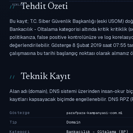
Tehdit Özeti
Bu kayıt; T.C. Siber Güvenlik Başkanlığı (eski USOM) do
Bankacılık - Oltalama kategorisi altında kritik kritiklik (
politikanıza, false positive kontrolünüze ve log korel
değerlendirilebilir. Gösterge 8 Şubat 2019 saat 07:55 ta
çalışmasına bu tarihi başlangıç noktası olarak almanız ön
Teknik Kayıt
Alan adı (domain), DNS sistemi üzerinden insan-okur biç
kayıtları kapsayacak biçimde engellenebilir. DNS RPZ (
Gösterge
parafpara-kampanyasi-com.ml
Tip
Domain
Kategori
Bankacılık - Oltalama
(BP)