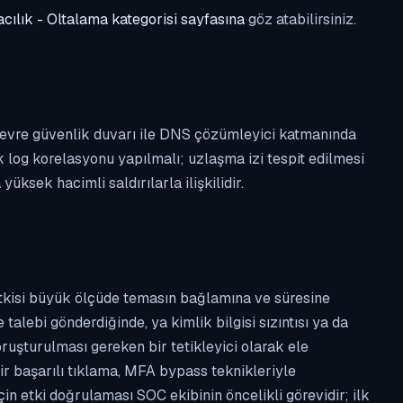
cılık - Oltalama kategorisi sayfasına
göz atabilirsiniz.
ı, çevre güvenlik duvarı ile DNS çözümleyici katmanında
k log korelasyonu yapılmalı; uzlaşma izi tespit edilmesi
ksek hacimli saldırılarla ilişkilidir.
etkisi büyük ölçüde temasın bağlamına ve süresine
alebi gönderdiğinde, ya kimlik bilgisi sızıntısı ya da
ruşturulması gereken bir tetikleyici olarak ele
ir başarılı tıklama, MFA bypass teknikleriyle
çin etki doğrulaması SOC ekibinin öncelikli görevidir; ilk