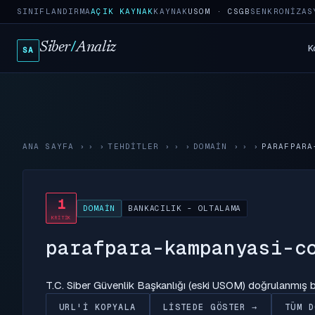
SINIFLANDIRMA
AÇIK KAYNAK
KAYNAK
USOM · CSGB
SENKRONIZAS
Siber
/
Analiz
K
SA
ANA SAYFA
›
TEHDITLER
›
DOMAIN
›
PARAFPARA
1
DOMAIN
BANKACILIK - OLTALAMA
KRITIK
parafpara-kampanyasi-c
T.C. Siber Güvenlik Başkanlığı (eski USOM) doğrulanmış
URL'I KOPYALA
LISTEDE GÖSTER →
TÜM D