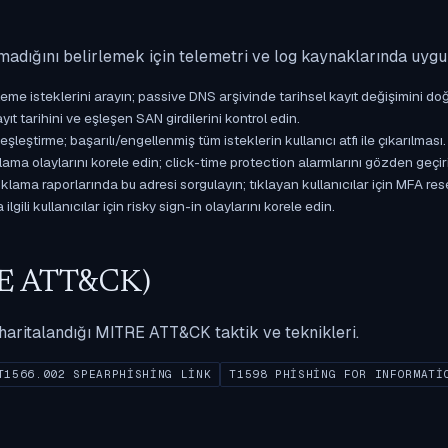
madığını belirlemek için telemetri ve log kaynaklarında uyg
isteklerini arayın; passive DNS arşivinde tarihsel kayıt değişimini doğ
yıt tarihini ve eşleşen SAN girdilerini kontrol edin.
ştirme; başarılı/engellenmiş tüm isteklerin kullanıcı atfı ile çıkarılması.
ama olaylarını korele edin; click-time protection alarmlarını gözden geçir
ama raporlarında bu adresi sorgulayın; tıklayan kullanıcılar için MFA res
gili kullanıcılar için risky sign-in olaylarını korele edin.
ITRE ATT&CK)
ak haritalandığı MITRE ATT&CK taktik ve teknikleri.
T1566.002 SPEARPHISHING LINK
T1598 PHISHING FOR INFORMATI