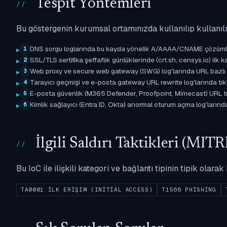
Tespit Yöntemleri
Bu göstergenin kurumsal ortamınızda kullanılıp kullanıl
DNS sorgu loglarında bu kayda yönelik A/AAAA/CNAME çözümleme 
1
SSL/TLS sertifika şeffaflık günlüklerinde (crt.sh, censys.io) ilk ka
2
Web proxy ve secure web gateway (SWG) log'larında URL bazlı eşle
3
Tarayıcı geçmişi ve e-posta gateway URL rewrite log'larında tıkl
4
E-posta güvenlik (M365 Defender, Proofpoint, Mimecast) URL tıkl
5
Kimlik sağlayıcı (Entra ID, Okta) anormal oturum açma log'larında il
6
İlgili Saldırı Taktikleri (M
Bu IoC ile ilişkili kategori ve bağlantı tipinin tipik olar
TA0001 İLK ERIŞIM (INITIAL ACCESS)
T1566 PHISHING