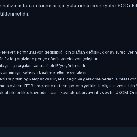
i analizinin tamamlanması için yukarıdaki senaryolar SOC eki
iklenmelidir.
ekleyin; konfigürasyon değişikliği için olağan değişiklik onay süreci yerin
lük log arşivinde geriye dönük korelasyon çalıştırın.
yın; iç sorguları kontrollü bir IP'ye yönlendirin.
omain için kategori bazlı engelleme uygulayın.
ışanlara phishing kampanyası uyarısı geçin ve gerekirse hedefli simülasyon
aylarını ITDR araçlarına aktarın; potansiyel kimlik bilgisi sızıntısı için
k atfı ile birlikte kaydedin; resmi kaynak: siberguvenlik.gov.tr · USOM. O