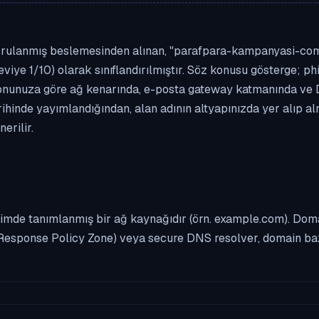
ğrulanmış beslemesinden alınan, "parafpara-kampanyasi-com.ml
seviye 1/10) olarak sınıflandırılmıştır. Söz konusu gösterge; ph
asyonunuza göre ağ kenarında, e-posta gateway katmanında ve
rihinde yayımlandığından, alan adının altyapınızda yer alıp a
erilir.
imde tanımlanmış bir ağ kaynağıdır (örn. example.com). Domai
Response Policy Zone) veya secure DNS resolver, domain bazl