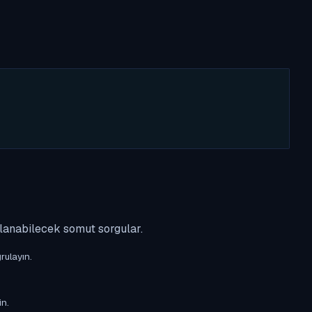
ulanabilecek somut sorgular.
rulayın.
in.