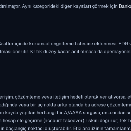
dırılmıştır. Aynı kategorideki diğer kayıtları görmek için
Banka
. Saatler içinde kurumsal engelleme listesine eklenmesi, EDR
ası önerilir. Kritik düzey kadar acil olmasa da operasyonel ön
erişim, çözümleme veya iletişim hedefi olarak yer alıyorsa, 
kladığında veya bir uç nokta arka planda bu adrese çözümleme t
 bu kayda yapılan herhangi bir A/AAAA sorgusu, en azından so
n hesap ele geçirme (account takeover) riskini doğurur; tek b
çin başlangıç noktası oluşturabilir. Etki analizinin tamamlan