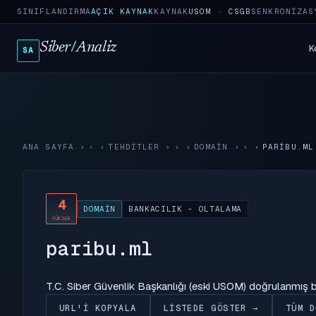
SINIFLANDIRMA
AÇIK KAYNAK
KAYNAK
USOM · CSGB
SENKRONIZAS
Siber
/
Analiz
K
SA
ANA SAYFA
›
TEHDITLER
›
DOMAIN
›
PARIBU.ML
4
DOMAIN
BANKACILIK - OLTALAMA
YÜKSEK
paribu.ml
T.C. Siber Güvenlik Başkanlığı (eski USOM) doğrulanmış
URL'I KOPYALA
LISTEDE GÖSTER →
TÜM D