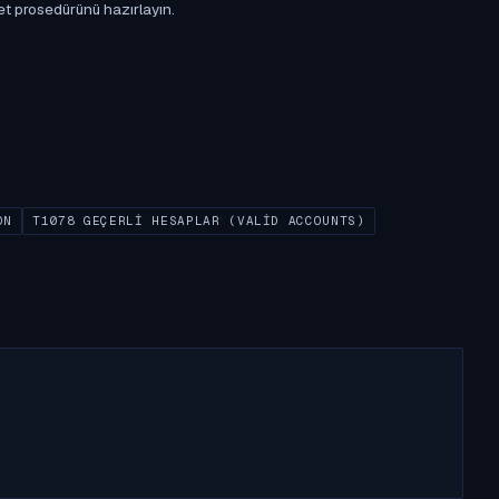
et prosedürünü hazırlayın.
ON
T1078 GEÇERLI HESAPLAR (VALID ACCOUNTS)