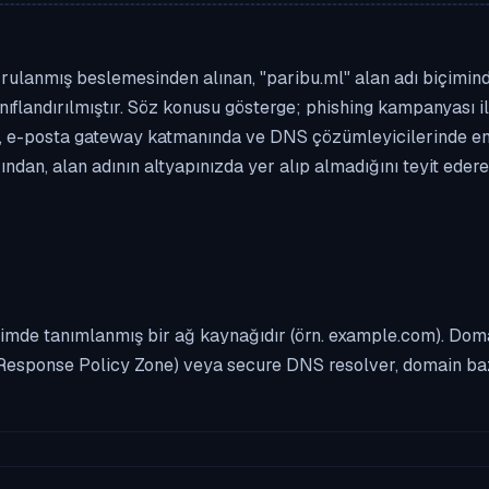
rulanmış beslemesinden alınan, "paribu.ml" alan adı biçimindek
nıflandırılmıştır. Söz konusu gösterge; phishing kampanyası ile
 e-posta gateway katmanında ve DNS çözümleyicilerinde enge
dan, alan adının altyapınızda yer alıp almadığını teyit eder
imde tanımlanmış bir ağ kaynağıdır (örn. example.com). Domai
Response Policy Zone) veya secure DNS resolver, domain bazl