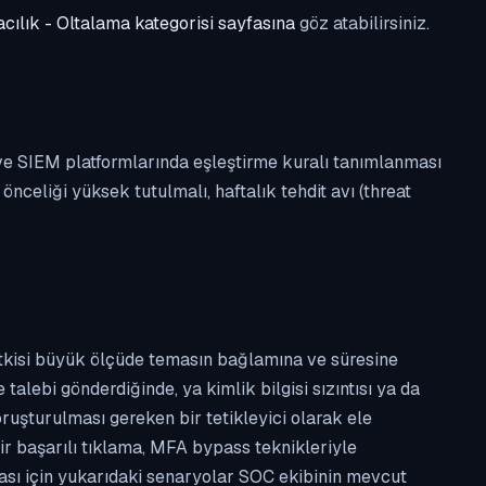
cılık - Oltalama kategorisi sayfasına
göz atabilirsiniz.
 ve SIEM platformlarında eşleştirme kuralı tanımlanması
celiği yüksek tutulmalı, haftalık tehdit avı (threat
etkisi büyük ölçüde temasın bağlamına ve süresine
alebi gönderdiğinde, ya kimlik bilgisi sızıntısı ya da
ruşturulması gereken bir tetikleyici olarak ele
ir başarılı tıklama, MFA bypass teknikleriyle
ması için yukarıdaki senaryolar SOC ekibinin mevcut