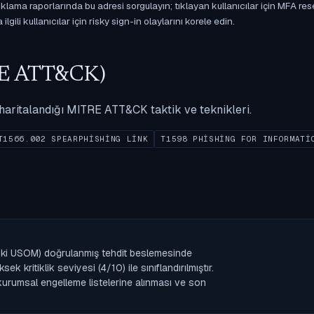
ama raporlarında bu adresi sorgulayın; tıklayan kullanıcılar için MFA res
gili kullanıcılar için risky sign-in olaylarını korele edin.
ITRE ATT&CK)
ak haritalandığı MITRE ATT&CK taktik ve teknikleri.
T1566.002 SPEARPHISHING LINK
T1598 PHISHING FOR INFORMATI
(eski USOM) doğrulanmış tehdit beslemesinde
 kritiklik seviyesi (4/10) ile sınıflandırılmıştır.
n kurumsal engelleme listelerine alınması ve son