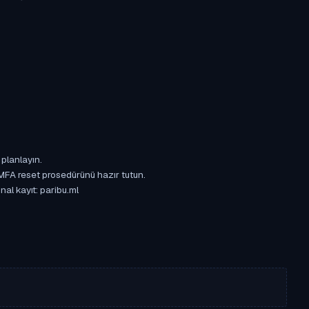
 planlayın.
 MFA reset prosedürünü hazır tutun.
nal kayıt: paribu.ml