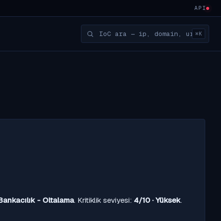
API
⌘K
Bankacılık - Oltalama
. Kritiklik seviyesi:
4/10 · Yüksek
.