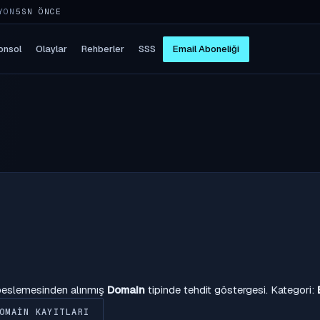
YON
5SN ÖNCE
onsol
Olaylar
Rehberler
SSS
Email Aboneliği
 beslemesinden alınmış
Domain
tipinde tehdit göstergesi. Kategori:
OMAIN KAYITLARI