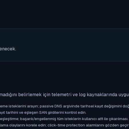
nenecek.
madığını belirlemek için telemetri ve log kaynaklarında uyg
isteklerini arayın; passive DNS arşivinde tarihsel kayıt değişimini doğ
yıt tarihini ve eşleşen SAN girdilerini kontrol edin.
ştirme; başarılı/engellenmiş tüm isteklerin kullanıcı atfı ile çıkarılması.
ama olaylarını korele edin; click-time protection alarmlarını gözden geçir