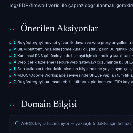
log/EDR/firewall verisi ile çapraz doğrulanmalı, gerekir
Önerilen Aksiyonlar
Bu göstergeyi mevcut güvenlik duvarı ve web proxy engelleme l
1
SIEM platformunda eşleştirme kuralı oluşturun; son 30 günlük l
2
Kurumsal DNS çözümleyicide bu kayıt için sinkholing kuralı tanımla
3
Web içerik filtreleme (secure web gateway) çözümünde bu URL/d
4
Son kullanıcı farkındalık takımına bilgilendirme yayımlayın; çal
5
M365/Google Workspace seviyesinde URL'ye yapılan tüm tıklama ol
6
Bu göstergeyi kurumsal tehdit istihbarat platformuna (TIP) kaynak 
7
Domain Bilgisi
WHOIS bilgisi hazırlanıyor — yaklaşık 5 dakika içinde hazır o