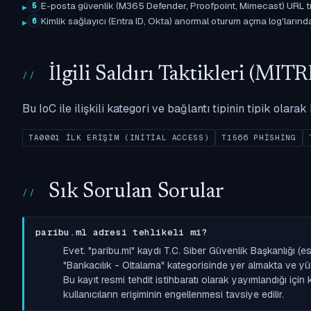
E-posta güvenlik (M365 Defender, Proofpoint, Mimecast) URL tıkl
5
Kimlik sağlayıcı (Entra ID, Okta) anormal oturum açma log'larında il
6
İlgili Saldırı Taktikleri (M
Bu IoC ile ilişkili kategori ve bağlantı tipinin tipik olar
TA0001 İLK ERIŞIM (INITIAL ACCESS)
T1566 PHISHING
Sık Sorulan Sorular
paribu.ml adresi tehlikeli mi?
Evet. "paribu.ml" kaydı T.C. Siber Güvenlik Başkanlığı 
"Bankacılık - Oltalama" kategorisinde yer almakta ve yüksek
Bu kayıt resmi tehdit istihbaratı olarak yayımlandığı içi
kullanıcıların erişiminin engellenmesi tavsiye edilir.