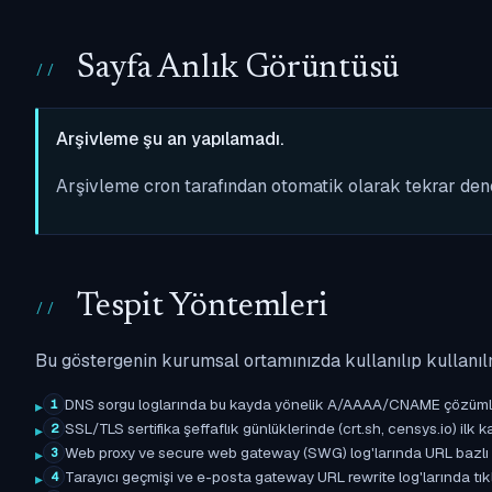
Sayfa Anlık Görüntüsü
Arşivleme şu an yapılamadı.
Arşivleme cron tarafından otomatik olarak tekrar de
Tespit Yöntemleri
Bu göstergenin kurumsal ortamınızda kullanılıp kullanıl
DNS sorgu loglarında bu kayda yönelik A/AAAA/CNAME çözümleme 
1
SSL/TLS sertifika şeffaflık günlüklerinde (crt.sh, censys.io) ilk ka
2
Web proxy ve secure web gateway (SWG) log'larında URL bazlı eşle
3
Tarayıcı geçmişi ve e-posta gateway URL rewrite log'larında tıkl
4