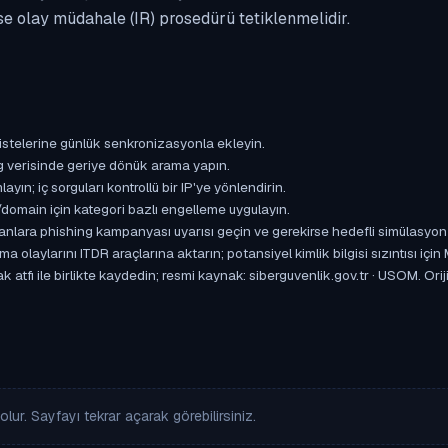
se olay müdahale (IR) prosedürü tetiklenmelidir.
istelerine günlük senkronizasyonla ekleyin.
og verisinde geriye dönük arama yapın.
yın; iç sorguları kontrollü bir IP'ye yönlendirin.
omain için kategori bazlı engelleme uygulayın.
ışanlara phishing kampanyası uyarısı geçin ve gerekirse hedefli simülasyon
aylarını ITDR araçlarına aktarın; potansiyel kimlik bilgisi sızıntısı için
atfı ile birlikte kaydedin; resmi kaynak: siberguvenlik.gov.tr · USOM. Oriji
lur. Sayfayı tekrar açarak görebilirsiniz.