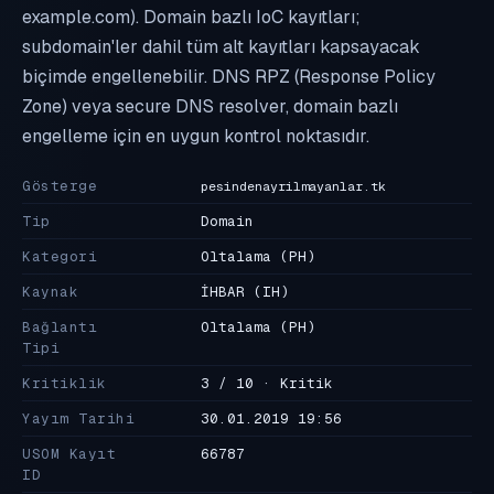
example.com). Domain bazlı IoC kayıtları;
subdomain'ler dahil tüm alt kayıtları kapsayacak
biçimde engellenebilir. DNS RPZ (Response Policy
Zone) veya secure DNS resolver, domain bazlı
engelleme için en uygun kontrol noktasıdır.
Gösterge
pesindenayrilmayanlar.tk
Tip
Domain
Kategori
Oltalama
(PH)
Kaynak
İHBAR
(IH)
Bağlantı
Oltalama
(PH)
Tipi
Kritiklik
3 / 10 · Kritik
Yayım Tarihi
30.01.2019 19:56
USOM Kayıt
66787
ID