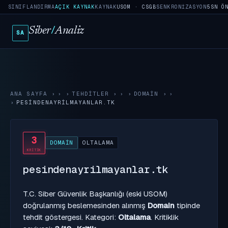
SINIFLANDIRMA
AÇIK KAYNAK
KAYNAK
USOM · CSGB
SENKRONIZASYON
5SN Ö
Siber
/
Analiz
SA
ANA SAYFA
›
TEHDITLER
›
DOMAIN
›
PESINDENAYRILMAYANLAR.TK
3
DOMAIN
OLTALAMA
KRITIK
pesindenayrilmayanlar.tk
T.C. Siber Güvenlik Başkanlığı (eski USOM)
doğrulanmış beslemesinden alınmış
Domain
tipinde
tehdit göstergesi. Kategori:
Oltalama
. Kritiklik