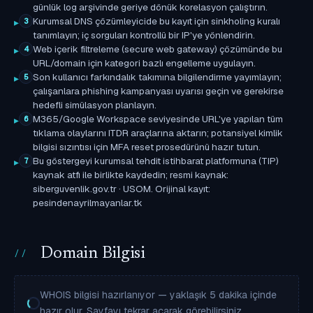
günlük log arşivinde geriye dönük korelasyon çalıştırın.
Kurumsal DNS çözümleyicide bu kayıt için sinkholing kuralı
3
tanımlayın; iç sorguları kontrollü bir IP'ye yönlendirin.
Web içerik filtreleme (secure web gateway) çözümünde bu
4
URL/domain için kategori bazlı engelleme uygulayın.
Son kullanıcı farkındalık takımına bilgilendirme yayımlayın;
5
çalışanlara phishing kampanyası uyarısı geçin ve gerekirse
hedefli simülasyon planlayın.
M365/Google Workspace seviyesinde URL'ye yapılan tüm
6
tıklama olaylarını ITDR araçlarına aktarın; potansiyel kimlik
bilgisi sızıntısı için MFA reset prosedürünü hazır tutun.
Bu göstergeyi kurumsal tehdit istihbarat platformuna (TIP)
7
kaynak atfı ile birlikte kaydedin; resmi kaynak:
siberguvenlik.gov.tr · USOM. Orijinal kayıt:
pesindenayrilmayanlar.tk
Domain Bilgisi
WHOIS bilgisi hazırlanıyor — yaklaşık 5 dakika içinde
hazır olur. Sayfayı tekrar açarak görebilirsiniz.