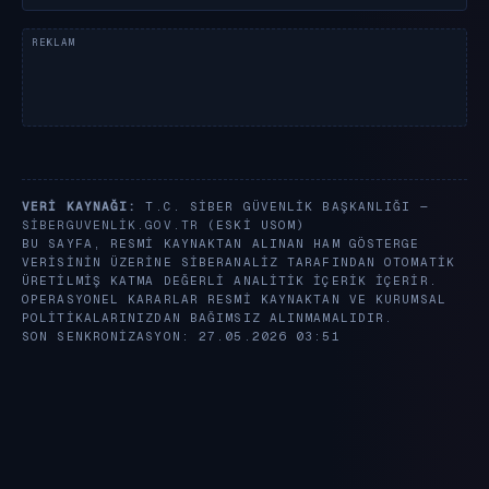
VERI KAYNAĞI:
T.C. SIBER GÜVENLIK BAŞKANLIĞI —
SIBERGUVENLIK.GOV.TR
(ESKI USOM)
BU SAYFA, RESMI KAYNAKTAN ALINAN HAM GÖSTERGE
VERISININ ÜZERINE SIBERANALIZ TARAFINDAN OTOMATIK
ÜRETILMIŞ KATMA DEĞERLI ANALITIK IÇERIK IÇERIR.
OPERASYONEL KARARLAR RESMI KAYNAKTAN VE KURUMSAL
POLITIKALARINIZDAN BAĞIMSIZ ALINMAMALIDIR.
SON SENKRONIZASYON: 27.05.2026 03:51