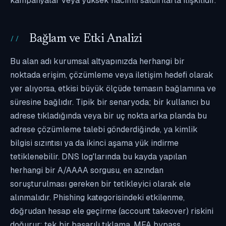
kampanyalar veya yüksek hacimli saldırılarla ilişkilidir.
Bağlam ve Etki Analizi
Bu alan adı kurumsal altyapınızda herhangi bir
noktada erişim, çözümleme veya iletişim hedefi olarak
yer alıyorsa, etkisi büyük ölçüde temasın bağlamına ve
süresine bağlıdır. Tipik bir senaryoda; bir kullanıcı bu
adrese tıkladığında veya bir uç nokta arka planda bu
adrese çözümleme talebi gönderdiğinde, ya kimlik
bilgisi sızıntısı ya da ikinci aşama yük indirme
tetiklenebilir. DNS log'larında bu kayda yapılan
herhangi bir A/AAAA sorgusu, en azından
soruşturulması gereken bir tetikleyici olarak ele
alınmalıdır. Phishing kategorisindeki etkilenme,
doğrudan hesap ele geçirme (account takeover) riskini
doğurur; tek bir başarılı tıklama, MFA bypass