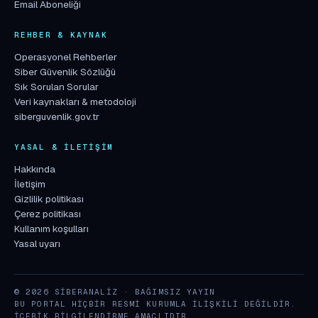
Email Aboneliği
REHBER & KAYNAK
Operasyonel Rehberler
Siber Güvenlik Sözlüğü
Sık Sorulan Sorular
Veri kaynakları & metodoloji
siberguvenlik.gov.tr
YASAL & İLETIŞIM
Hakkında
İletişim
Gizlilik politikası
Çerez politikası
Kullanım koşulları
Yasal uyarı
© 2026 SIBERANALIZ · BAĞIMSIZ YAYIN
BU PORTAL HIÇBIR RESMI KURUMLA ILIŞKILI DEĞILDIR.
İÇERIK BILGILENDIRME AMAÇLIDIR.