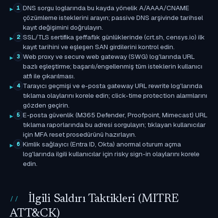
DNS sorgu loglarında bu kayda yönelik A/AAAA/CNAME
1
çözümleme isteklerini arayın; passive DNS arşivinde tarihsel
kayıt değişimini doğrulayın.
SSL/TLS sertifika şeffaflık günlüklerinde (crt.sh, censys.io) ilk
2
kayıt tarihini ve eşleşen SAN girdilerini kontrol edin.
Web proxy ve secure web gateway (SWG) log'larında URL
3
bazlı eşleştirme; başarılı/engellenmiş tüm isteklerin kullanıcı
atfı ile çıkarılması.
Tarayıcı geçmişi ve e-posta gateway URL rewrite log'larında
4
tıklama olaylarını korele edin; click-time protection alarmlarını
gözden geçirin.
E-posta güvenlik (M365 Defender, Proofpoint, Mimecast) URL
5
tıklama raporlarında bu adresi sorgulayın; tıklayan kullanıcılar
için MFA reset prosedürünü hazırlayın.
Kimlik sağlayıcı (Entra ID, Okta) anormal oturum açma
6
log'larında ilgili kullanıcılar için risky sign-in olaylarını korele
edin.
İlgili Saldırı Taktikleri (MITRE
ATT&CK)