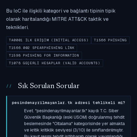
Bu IoC ile ilişkili kategori ve bağlantı tipinin tipik
olarak haritalandığı MITRE ATT&CK taktik ve
teknikleri.
TA0001 İLK ERIŞIM (INITIAL ACCESS)
T1566 PHISHING
T1566.002 SPEARPHISHING LINK
T1598 PHISHING FOR INFORMATION
T1078 GEÇERLI HESAPLAR (VALID ACCOUNTS)
Sık Sorulan Sorular
pesindenayrilmayanlar.tk adresi tehlikeli mi?
Evet. "pesindenayrilmayanlar.tk" kaydı T.C. Siber
Güvenlik Başkanlığı (eski USOM) doğrulanmış tehdit
beslemesinde "Oltalama" kategorisinde yer almakta
ve kritik kritiklik seviyesi (3/10) ile sınıflandırılmıştır.
Bu kayıt resmi tehdit istihbaratı olarak yayımlandığı