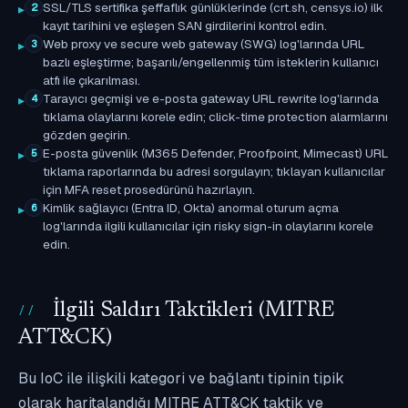
SSL/TLS sertifika şeffaflık günlüklerinde (crt.sh, censys.io) ilk
2
kayıt tarihini ve eşleşen SAN girdilerini kontrol edin.
Web proxy ve secure web gateway (SWG) log'larında URL
3
bazlı eşleştirme; başarılı/engellenmiş tüm isteklerin kullanıcı
atfı ile çıkarılması.
Tarayıcı geçmişi ve e-posta gateway URL rewrite log'larında
4
tıklama olaylarını korele edin; click-time protection alarmlarını
gözden geçirin.
E-posta güvenlik (M365 Defender, Proofpoint, Mimecast) URL
5
tıklama raporlarında bu adresi sorgulayın; tıklayan kullanıcılar
için MFA reset prosedürünü hazırlayın.
Kimlik sağlayıcı (Entra ID, Okta) anormal oturum açma
6
log'larında ilgili kullanıcılar için risky sign-in olaylarını korele
edin.
İlgili Saldırı Taktikleri (MITRE
ATT&CK)
Bu IoC ile ilişkili kategori ve bağlantı tipinin tipik
olarak haritalandığı MITRE ATT&CK taktik ve