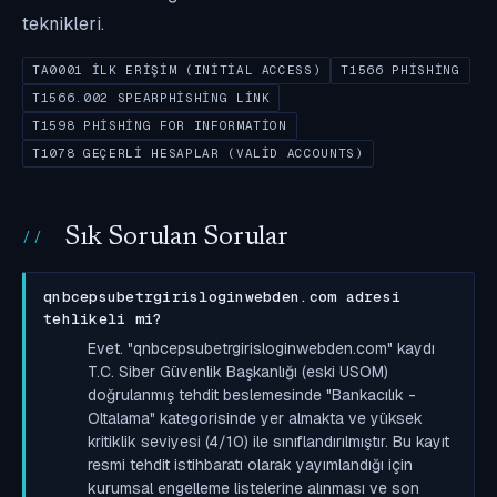
teknikleri.
TA0001 İLK ERIŞIM (INITIAL ACCESS)
T1566 PHISHING
T1566.002 SPEARPHISHING LINK
T1598 PHISHING FOR INFORMATION
T1078 GEÇERLI HESAPLAR (VALID ACCOUNTS)
Sık Sorulan Sorular
qnbcepsubetrgirisloginwebden.com adresi
tehlikeli mi?
Evet. "qnbcepsubetrgirisloginwebden.com" kaydı
T.C. Siber Güvenlik Başkanlığı (eski USOM)
doğrulanmış tehdit beslemesinde "Bankacılık -
Oltalama" kategorisinde yer almakta ve yüksek
kritiklik seviyesi (4/10) ile sınıflandırılmıştır. Bu kayıt
resmi tehdit istihbaratı olarak yayımlandığı için
kurumsal engelleme listelerine alınması ve son