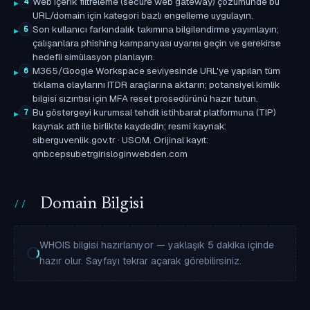
Web içerik filtreleme (secure web gateway) çözümünde bu
4
URL/domain için kategori bazlı engelleme uygulayın.
Son kullanıcı farkındalık takımına bilgilendirme yayımlayın;
5
çalışanlara phishing kampanyası uyarısı geçin ve gerekirse
hedefli simülasyon planlayın.
M365/Google Workspace seviyesinde URL'ye yapılan tüm
6
tıklama olaylarını ITDR araçlarına aktarın; potansiyel kimlik
bilgisi sızıntısı için MFA reset prosedürünü hazır tutun.
Bu göstergeyi kurumsal tehdit istihbarat platformuna (TIP)
7
kaynak atfı ile birlikte kaydedin; resmi kaynak:
siberguvenlik.gov.tr · USOM. Orijinal kayıt:
qnbcepsubetrgirisloginwebden.com
Domain Bilgisi
WHOIS bilgisi hazırlanıyor — yaklaşık 5 dakika içinde
hazır olur. Sayfayı tekrar açarak görebilirsiniz.