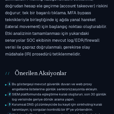
doğrudan hesap ele geçirme (account takeover) riskini
doğurur; tek bir başarılı tıklama, MFA bypass
teknikleriyle birleştiğinde iç ağda yanal hareket
(lateral movement) için başlangıç noktası oluşturabilir.
Etki analizinin tamamlanması için yukarıdaki
senaryolar SOC ekibinin mevcut log/EDR/firewall
verisi ile çapraz doğrulanmalı, gerekirse olay
müdahale (IR) prosedürü tetiklenmelidir.
Önerilen Aksiyonlar
Bu göstergeyi mevcut güvenlik duvarı ve web proxy
1
engelleme listelerine günlük senkronizasyonla ekleyin.
SIEM platformunda eşleştirme kuralı oluşturun; son 30 günlük
2
log verisinde geriye dönük arama yapın.
Kurumsal DNS çözümleyicide bu kayıt için sinkholing kuralı
3
tanımlayın; iç sorguları kontrollü bir IP'ye yönlendirin.