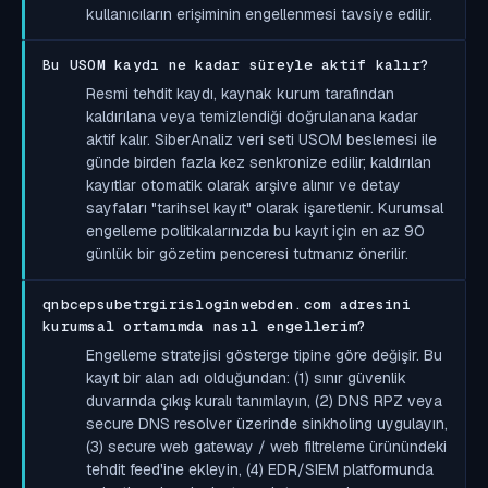
kullanıcıların erişiminin engellenmesi tavsiye edilir.
Bu USOM kaydı ne kadar süreyle aktif kalır?
Resmi tehdit kaydı, kaynak kurum tarafından
kaldırılana veya temizlendiği doğrulanana kadar
aktif kalır. SiberAnaliz veri seti USOM beslemesi ile
günde birden fazla kez senkronize edilir; kaldırılan
kayıtlar otomatik olarak arşive alınır ve detay
sayfaları "tarihsel kayıt" olarak işaretlenir. Kurumsal
engelleme politikalarınızda bu kayıt için en az 90
günlük bir gözetim penceresi tutmanız önerilir.
qnbcepsubetrgirisloginwebden.com adresini
kurumsal ortamımda nasıl engellerim?
Engelleme stratejisi gösterge tipine göre değişir. Bu
kayıt bir alan adı olduğundan: (1) sınır güvenlik
duvarında çıkış kuralı tanımlayın, (2) DNS RPZ veya
secure DNS resolver üzerinde sinkholing uygulayın,
(3) secure web gateway / web filtreleme ürünündeki
tehdit feed'ine ekleyin, (4) EDR/SIEM platformunda