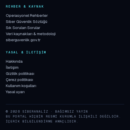
REHBER & KAYNAK
Operasyonel Rehberler
Siber Güvenlik Sözlüğü
Sık Sorulan Sorular
Veri kaynakları & metodoloji
siberguvenlik.gov.tr
YASAL & İLETIŞIM
Hakkında
İletişim
Gizlilik politikası
Çerez politikası
Kullanım koşulları
Yasal uyarı
© 2026 SIBERANALIZ · BAĞIMSIZ YAYIN
BU PORTAL HIÇBIR RESMI KURUMLA ILIŞKILI DEĞILDIR.
İÇERIK BILGILENDIRME AMAÇLIDIR.