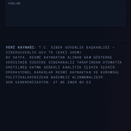
VERI KAYNAĞI:
T.C. SIBER GÜVENLIK BAŞKANLIĞI —
SIBERGUVENLIK.GOV.TR
(ESKI USOM)
BU SAYFA, RESMI KAYNAKTAN ALINAN HAM GÖSTERGE
VERISININ ÜZERINE SIBERANALIZ TARAFINDAN OTOMATIK
ÜRETILMIŞ KATMA DEĞERLI ANALITIK IÇERIK IÇERIR.
OPERASYONEL KARARLAR RESMI KAYNAKTAN VE KURUMSAL
POLITIKALARINIZDAN BAĞIMSIZ ALINMAMALIDIR.
SON SENKRONIZASYON: 27.05.2026 03:52