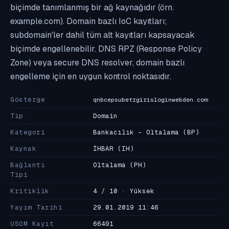
biçimde tanımlanmış bir ağ kaynağıdır (örn.
example.com). Domain bazlı IoC kayıtları;
subdomain'ler dahil tüm alt kayıtları kapsayacak
biçimde engellenebilir. DNS RPZ (Response Policy
Zone) veya secure DNS resolver, domain bazlı
engelleme için en uygun kontrol noktasıdır.
Gösterge
qnbcepsubetrgirisloginwebden.com
Tip
Domain
Kategori
Bankacılık - Oltalama
(BP)
Kaynak
İHBAR
(IH)
Bağlantı
Oltalama
(PH)
Tipi
Kritiklik
4 / 10 · Yüksek
Yayım Tarihi
29.01.2019 11:46
USOM Kayıt
66491