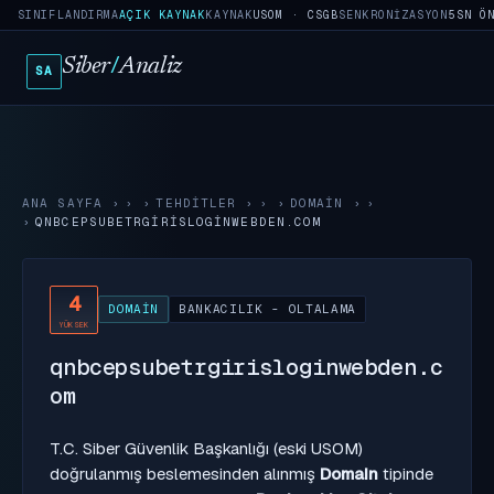
SINIFLANDIRMA
AÇIK KAYNAK
KAYNAK
USOM · CSGB
SENKRONIZASYON
5SN Ö
Siber
/
Analiz
SA
ANA SAYFA
›
TEHDITLER
›
DOMAIN
›
QNBCEPSUBETRGIRISLOGINWEBDEN.COM
4
DOMAIN
BANKACILIK - OLTALAMA
YÜKSEK
qnbcepsubetrgirisloginwebden.c
om
T.C. Siber Güvenlik Başkanlığı (eski USOM)
doğrulanmış beslemesinden alınmış
Domain
tipinde