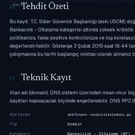
Tehdit Özeti
Bu kayıt; T.C. Siber Güvenlik Başkanlığı (eski USOM) doğ
Bankacılık - Oltalama kategorisi altında yüksek kritiklik 
politikanıza, false positive kontrolünüze ve log korel
değerlendirilebilir. Gösterge 3 Şubat 2019 saat 18:44 ta
çalışmasına bu tarihi başlangıç noktası olarak almanız ön
Teknik Kayıt
Alan adı (domain), DNS sistemi üzerinden insan-okur biç
kayıtları kapsayacak biçimde engellenebilir. DNS RPZ (
Gösterge
qnbfinans--surprizlerledolu.ga
Tip
Domain
Kategori
Bankacılık - Oltalama
(BP)