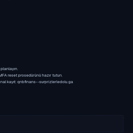
 planlayın.
 MFA reset prosedürünü hazır tutun.
inal kayıt: qnbfinans--surprizlerledolu.ga