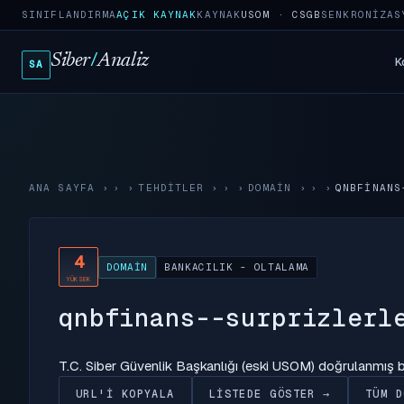
SINIFLANDIRMA
AÇIK KAYNAK
KAYNAK
USOM · CSGB
SENKRONIZAS
Siber
/
Analiz
K
SA
ANA SAYFA
›
TEHDITLER
›
DOMAIN
›
QNBFINANS
4
DOMAIN
BANKACILIK - OLTALAMA
YÜKSEK
qnbfinans--surprizlerl
T.C. Siber Güvenlik Başkanlığı (eski USOM) doğrulanmış
URL'I KOPYALA
LISTEDE GÖSTER →
TÜM D