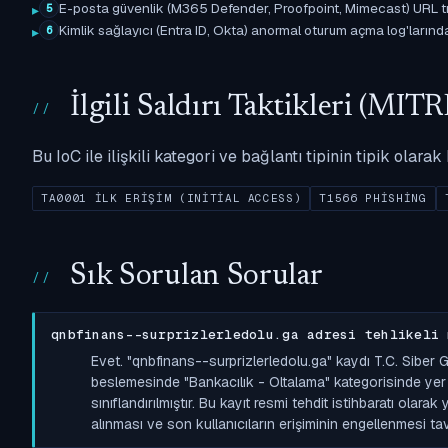
E-posta güvenlik (M365 Defender, Proofpoint, Mimecast) URL tıkl
5
Kimlik sağlayıcı (Entra ID, Okta) anormal oturum açma log'larında il
6
İlgili Saldırı Taktikleri (M
Bu IoC ile ilişkili kategori ve bağlantı tipinin tipik olar
TA0001 İLK ERIŞIM (INITIAL ACCESS)
T1566 PHISHING
Sık Sorulan Sorular
qnbfinans--surprizlerledolu.ga adresi tehlikeli 
Evet. "qnbfinans--surprizlerledolu.ga" kaydı T.C. Siber
beslemesinde "Bankacılık - Oltalama" kategorisinde yer a
sınıflandırılmıştır. Bu kayıt resmi tehdit istihbaratı olara
alınması ve son kullanıcıların erişiminin engellenmesi tavs