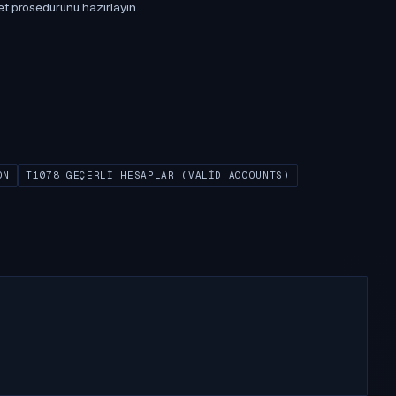
et prosedürünü hazırlayın.
ON
T1078 GEÇERLI HESAPLAR (VALID ACCOUNTS)