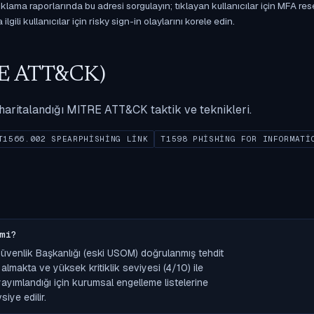
ama raporlarında bu adresi sorgulayın; tıklayan kullanıcılar için MFA res
gili kullanıcılar için risky sign-in olaylarını korele edin.
ITRE ATT&CK)
ak haritalandığı MITRE ATT&CK taktik ve teknikleri.
T1566.002 SPEARPHISHING LINK
T1598 PHISHING FOR INFORMATI
mi?
 Güvenlik Başkanlığı (eski USOM) doğrulanmış tehdit
lmakta ve yüksek kritiklik seviyesi (4/10) ile
k yayımlandığı için kurumsal engelleme listelerine
iye edilir.