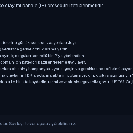
se olay müdahale (IR) prosedürü tetiklenmelidir.
istelerine günlük senkronizasyonla ekleyin.
og verisinde geriye dönük arama yapın.
yın; iç sorguları kontrollü bir IP'ye yönlendirin.
omain için kategori bazlı engelleme uygulayın.
ışanlara phishing kampanyası uyarısı geçin ve gerekirse hedefli simülasyon
aylarını ITDR araçlarına aktarın; potansiyel kimlik bilgisi sızıntısı için
 atfı ile birlikte kaydedin; resmi kaynak: siberguvenlik.gov.tr · USOM. Orij
lur. Sayfayı tekrar açarak görebilirsiniz.