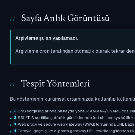
Sayfa Anlık Görüntüsü
Arşivleme şu an yapılamadı.
Arşivleme cron tarafından otomatik olarak tekrar de
Tespit Yöntemleri
Bu göstergenin kurumsal ortamınızda kullanılıp kullanıl
DNS sorgu loglarında bu kayda yönelik A/AAAA/CNAME çözümleme 
1
SSL/TLS sertifika şeffaflık günlüklerinde (crt.sh, censys.io) ilk ka
2
Web proxy ve secure web gateway (SWG) log'larında URL bazlı eşle
3
Tarayıcı geçmişi ve e-posta gateway URL rewrite log'larında tıkl
4