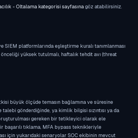
cılık - Oltalama kategorisi sayfasına
göz atabilirsiniz.
 ve SIEM platformlarında eşleştirme kuralı tanımlanması
celiği yüksek tutulmalı, haftalık tehdit avı (threat
etkisi büyük ölçüde temasın bağlamına ve süresine
alebi gönderdiğinde, ya kimlik bilgisi sızıntısı ya da
ruşturulması gereken bir tetikleyici olarak ele
ir başarılı tıklama, MFA bypass teknikleriyle
ması için yukarıdaki senaryolar SOC ekibinin mevcut