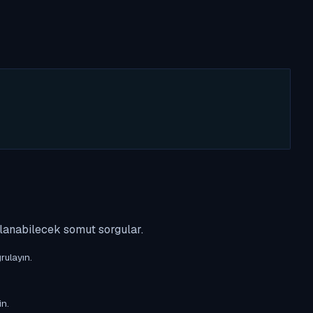
ulanabilecek somut sorgular.
rulayın.
in.