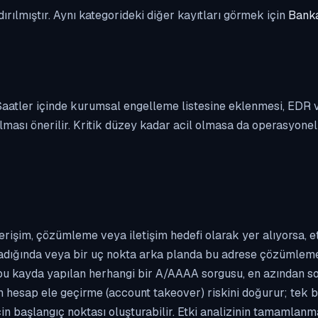
dırılmıştır. Aynı kategorideki diğer kayıtları görmek için
Banka
. Saatler içinde kurumsal engelleme listesine eklenmesi, EDR
ası önerilir. Kritik düzey kadar acil olmasa da operasyonel ön
erişim, çözümleme veya iletişim hedefi olarak yer alıyorsa, 
kladığında veya bir uç nokta arka planda bu adrese çözümleme t
 bu kayda yapılan herhangi bir A/AAAA sorgusu, en azından so
n hesap ele geçirme (account takeover) riskini doğurur; tek b
çin başlangıç noktası oluşturabilir. Etki analizinin tamamlan