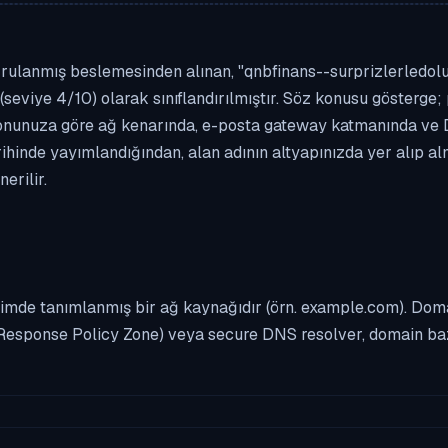
rulanmış beslemesinden alınan, "qnbfinans--surprizlerledolu.ga
(seviye 4/10) olarak sınıflandırılmıştır. Söz konusu gösterge; 
asyonunuza göre ağ kenarında, e-posta gateway katmanında ve
rihinde yayımlandığından, alan adının altyapınızda yer alıp a
erilir.
imde tanımlanmış bir ağ kaynağıdır (örn. example.com). Domai
Response Policy Zone) veya secure DNS resolver, domain bazl