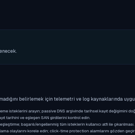
nenecek.
madığını belirlemek için telemetri ve log kaynaklarında uyg
isteklerini arayın; passive DNS arşivinde tarihsel kayıt değişimini doğ
yıt tarihini ve eşleşen SAN girdilerini kontrol edin.
ştirme; başarılı/engellenmiş tüm isteklerin kullanıcı atfı ile çıkarılması.
ama olaylarını korele edin; click-time protection alarmlarını gözden geçir