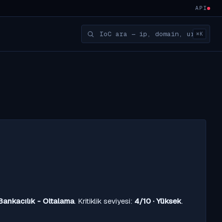
API
⌘K
Bankacılık - Oltalama
. Kritiklik seviyesi:
4/10 · Yüksek
.