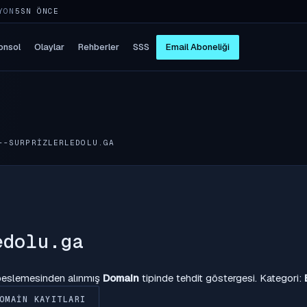
YON
5SN ÖNCE
onsol
Olaylar
Rehberler
SSS
Email Aboneliği
--SURPRIZLERLEDOLU.GA
edolu.ga
 beslemesinden alınmış
Domain
tipinde tehdit göstergesi. Kategori:
OMAIN KAYITLARI