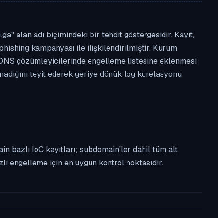
" alan adı biçimindeki bir tehdit göstergesidir. Kayıt,
phishing kampanyası ile ilişkilendirilmiştir. Kurum
 DNS çözümleyicilerinde engelleme listesine eklenmesi
lmadığını teyit ederek geriye dönük log korelasyonu
n bazlı IoC kayıtları; subdomain'ler dahil tüm alt
ı engelleme için en uygun kontrol noktasıdır.