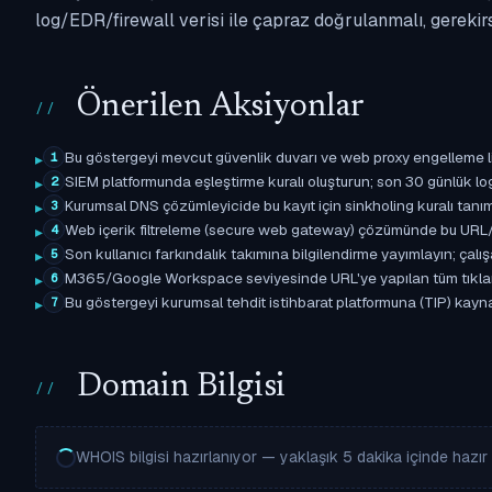
log/EDR/firewall verisi ile çapraz doğrulanmalı, gerekir
Önerilen Aksiyonlar
Bu göstergeyi mevcut güvenlik duvarı ve web proxy engelleme l
1
SIEM platformunda eşleştirme kuralı oluşturun; son 30 günlük l
2
Kurumsal DNS çözümleyicide bu kayıt için sinkholing kuralı tanımla
3
Web içerik filtreleme (secure web gateway) çözümünde bu URL/d
4
Son kullanıcı farkındalık takımına bilgilendirme yayımlayın; çal
5
M365/Google Workspace seviyesinde URL'ye yapılan tüm tıklama ol
6
Bu göstergeyi kurumsal tehdit istihbarat platformuna (TIP) kaynak
7
Domain Bilgisi
WHOIS bilgisi hazırlanıyor — yaklaşık 5 dakika içinde hazır o