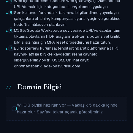
Web içerik filtreleme (secure web gateway) çözümünde bu
4
URL/domain için kategori bazlı engelleme uygulayın.
Son kullanıcı farkındalık takımına bilgilendirme yayımlayın;
5
çalışanlara phishing kampanyası uyarısı geçin ve gerekirse
hedefli simülasyon planlayın.
M365/Google Workspace seviyesinde URL'ye yapılan tüm
6
tıklama olaylarını ITDR araçlarına aktarın; potansiyel kimlik
bilgisi sızıntısı için MFA reset prosedürünü hazır tutun.
Bu göstergeyi kurumsal tehdit istihbarat platformuna (TIP)
7
kaynak atfı ile birlikte kaydedin; resmi kaynak:
siberguvenlik.gov.tr · USOM. Orijinal kayıt:
qnbfinansbank.iade-basvurusu.com
Domain Bilgisi
WHOIS bilgisi hazırlanıyor — yaklaşık 5 dakika içinde
hazır olur. Sayfayı tekrar açarak görebilirsiniz.