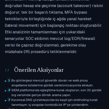
doğrudan hesap ele geçirme (account takeover) riskini
doğurur; tek bir başarılı tıklama, MFA bypass
teknikleriyle birleştiğinde iç ağda yanal hareket
(lateral movement) için başlangıç noktası oluşturabilir.
Etki analizinin tamamlanması için yukarıdaki
senaryolar SOC ekibinin mevcut log/EDR/firewall
verisi ile çapraz doğrulanmalı, gerekirse olay
müdahale (IR) prosedürü tetiklenmelidir.
Önerilen Aksiyonlar
Bu göstergeyi mevcut güvenlik duvarı ve web proxy
1
engelleme listelerine günlük senkronizasyonla ekleyin.
SIEM platformunda eşleştirme kuralı oluşturun; son 30 günlük
2
log verisinde geriye dönük arama yapın.
Kurumsal DNS çözümleyicide bu kayıt için sinkholing kuralı
3
tanımlayın; iç sorguları kontrollü bir IP'ye yönlendirin.