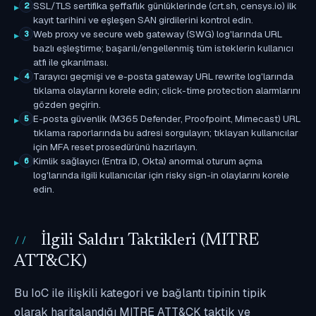
SSL/TLS sertifika şeffaflık günlüklerinde (crt.sh, censys.io) ilk
2
kayıt tarihini ve eşleşen SAN girdilerini kontrol edin.
Web proxy ve secure web gateway (SWG) log'larında URL
3
bazlı eşleştirme; başarılı/engellenmiş tüm isteklerin kullanıcı
atfı ile çıkarılması.
Tarayıcı geçmişi ve e-posta gateway URL rewrite log'larında
4
tıklama olaylarını korele edin; click-time protection alarmlarını
gözden geçirin.
E-posta güvenlik (M365 Defender, Proofpoint, Mimecast) URL
5
tıklama raporlarında bu adresi sorgulayın; tıklayan kullanıcılar
için MFA reset prosedürünü hazırlayın.
Kimlik sağlayıcı (Entra ID, Okta) anormal oturum açma
6
log'larında ilgili kullanıcılar için risky sign-in olaylarını korele
edin.
İlgili Saldırı Taktikleri (MITRE
ATT&CK)
Bu IoC ile ilişkili kategori ve bağlantı tipinin tipik
olarak haritalandığı MITRE ATT&CK taktik ve