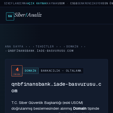
SINIFLANDIRMA
AÇIK KAYNAK
KAYNAK
USOM · CSGB
SENKRONIZASYON
5SN Ö
Siber
/
Analiz
SA
ANA SAYFA
›
TEHDITLER
›
DOMAIN
›
QNBFINANSBANK.IADE-BASVURUSU.COM
4
DOMAIN
BANKACILIK - OLTALAMA
YÜKSEK
qnbfinansbank.iade-basvurusu.c
om
T.C. Siber Güvenlik Başkanlığı (eski USOM)
doğrulanmış beslemesinden alınmış
Domain
tipinde