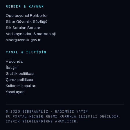
REHBER & KAYNAK
Operasyonel Rehberler
Siber Güvenlik Sözlüğü
Sık Sorulan Sorular
Veri kaynakları & metodoloji
siberguvenlik.gov.tr
YASAL & İLETIŞIM
Hakkında
İletişim
Gizlilik politikası
Çerez politikası
Kullanım koşulları
Yasal uyarı
© 2026 SIBERANALIZ · BAĞIMSIZ YAYIN
BU PORTAL HIÇBIR RESMI KURUMLA ILIŞKILI DEĞILDIR.
İÇERIK BILGILENDIRME AMAÇLIDIR.