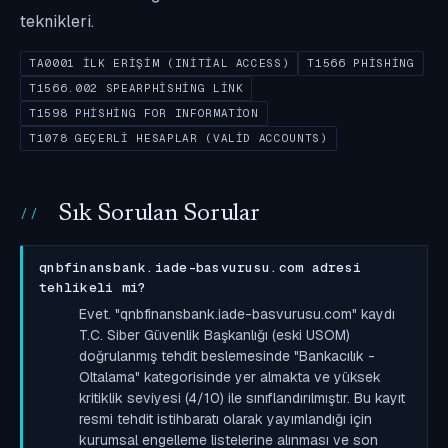
teknikleri.
TA0001 İLK ERIŞIM (INITIAL ACCESS)
T1566 PHISHING
T1566.002 SPEARPHISHING LINK
T1598 PHISHING FOR INFORMATION
T1078 GEÇERLI HESAPLAR (VALID ACCOUNTS)
Sık Sorulan Sorular
qnbfinansbank.iade-basvurusu.com adresi
tehlikeli mi?
Evet. "qnbfinansbank.iade-basvurusu.com" kaydı
T.C. Siber Güvenlik Başkanlığı (eski USOM)
doğrulanmış tehdit beslemesinde "Bankacılık -
Oltalama" kategorisinde yer almakta ve yüksek
kritiklik seviyesi (4/10) ile sınıflandırılmıştır. Bu kayıt
resmi tehdit istihbaratı olarak yayımlandığı için
kurumsal engelleme listelerine alınması ve son