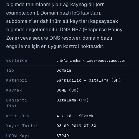
biçimde tanımlanmış bir ağ kaynağıdır (örn.
example.com). Domain bazlı IoC kayıtları;
subdomain'ler dahil tüm alt kayıtları kapsayacak
biçimde engellenebilir. DNS RPZ (Response Policy
Zone) veya secure DNS resolver, domain bazlı
engelleme için en uygun kontrol noktasıdır.
Gösterge
qnbfinansbank.iade-basvurusu.com
Tip
Domain
Kategori
Bankacılık - Oltalama
(BP)
Kaynak
SOME
(SO)
Bağlantı
Oltalama
(PH)
Tipi
Kritiklik
4 / 10 · Yüksek
Yayım Tarihi
03.02.2019 07:30
USOM Kayıt
67249