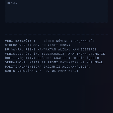
VERI KAYNAĞI:
T.C. SIBER GÜVENLIK BAŞKANLIĞI —
SIBERGUVENLIK.GOV.TR
(ESKI USOM)
BU SAYFA, RESMI KAYNAKTAN ALINAN HAM GÖSTERGE
VERISININ ÜZERINE SIBERANALIZ TARAFINDAN OTOMATIK
ÜRETILMIŞ KATMA DEĞERLI ANALITIK IÇERIK IÇERIR.
OPERASYONEL KARARLAR RESMI KAYNAKTAN VE KURUMSAL
POLITIKALARINIZDAN BAĞIMSIZ ALINMAMALIDIR.
SON SENKRONIZASYON: 27.05.2026 03:51