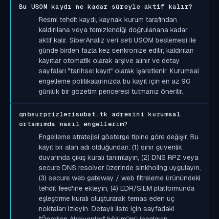
Bu USOM kaydı ne kadar süreyle aktif kalır?
Resmi tehdit kaydı, kaynak kurum tarafından
kaldırılana veya temizlendiği doğrulanana kadar
aktif kalır. SiberAnaliz veri seti USOM beslemesi ile
günde birden fazla kez senkronize edilir; kaldırılan
kayıtlar otomatik olarak arşive alınır ve detay
sayfaları "tarihsel kayıt" olarak işaretlenir. Kurumsal
engelleme politikalarınızda bu kayıt için en az 90
günlük bir gözetim penceresi tutmanız önerilir.
qnbsurprizlerisubat.tk adresini kurumsal
ortamımda nasıl engellerim?
Engelleme stratejisi gösterge tipine göre değişir. Bu
kayıt bir alan adı olduğundan: (1) sınır güvenlik
duvarında çıkış kuralı tanımlayın, (2) DNS RPZ veya
secure DNS resolver üzerinde sinkholing uygulayın,
(3) secure web gateway / web filtreleme ürünündeki
tehdit feed'ine ekleyin, (4) EDR/SIEM platformunda
eşleştirme kuralı oluşturarak temas eden uç
noktaları izleyin. Detaylı liste için sayfadaki
"Önerilen Aksiyonlar" bölümünü inceleyin.