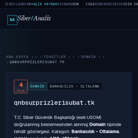
SINIFLANDIRMA
AÇIK KAYNAK
KAYNAK
USOM · CSGB
SENKRONIZASYON
5SN Ö
Siber
/
Analiz
SA
ANA SAYFA
›
TEHDITLER
›
DOMAIN
›
QNBSURPRIZLERISUBAT.TK
4
DOMAIN
BANKACILIK - OLTALAMA
YÜKSEK
qnbsurprizlerisubat.tk
T.C. Siber Güvenlik Başkanlığı (eski USOM)
doğrulanmış beslemesinden alınmış
Domain
tipinde
tehdit göstergesi. Kategori:
Bankacılık - Oltalama
.