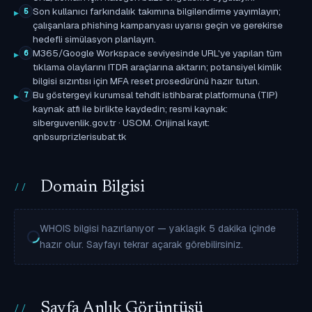
Son kullanıcı farkındalık takımına bilgilendirme yayımlayın;
5
çalışanlara phishing kampanyası uyarısı geçin ve gerekirse
hedefli simülasyon planlayın.
M365/Google Workspace seviyesinde URL'ye yapılan tüm
6
tıklama olaylarını ITDR araçlarına aktarın; potansiyel kimlik
bilgisi sızıntısı için MFA reset prosedürünü hazır tutun.
Bu göstergeyi kurumsal tehdit istihbarat platformuna (TIP)
7
kaynak atfı ile birlikte kaydedin; resmi kaynak:
siberguvenlik.gov.tr · USOM. Orijinal kayıt:
qnbsurprizlerisubat.tk
Domain Bilgisi
WHOIS bilgisi hazırlanıyor — yaklaşık 5 dakika içinde
hazır olur. Sayfayı tekrar açarak görebilirsiniz.
Sayfa Anlık Görüntüsü