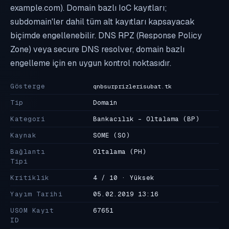
example.com). Domain bazlı IoC kayıtları;
subdomain'ler dahil tüm alt kayıtları kapsayacak
biçimde engellenebilir. DNS RPZ (Response Policy
Zone) veya secure DNS resolver, domain bazlı
engelleme için en uygun kontrol noktasıdır.
Gösterge
qnbsurprizlerisubat.tk
Tip
Domain
Kategori
Bankacılık - Oltalama
(BP)
Kaynak
SOME
(SO)
Bağlantı
Oltalama
(PH)
Tipi
Kritiklik
4 / 10 · Yüksek
Yayım Tarihi
05.02.2019 13:16
USOM Kayıt
67651
ID