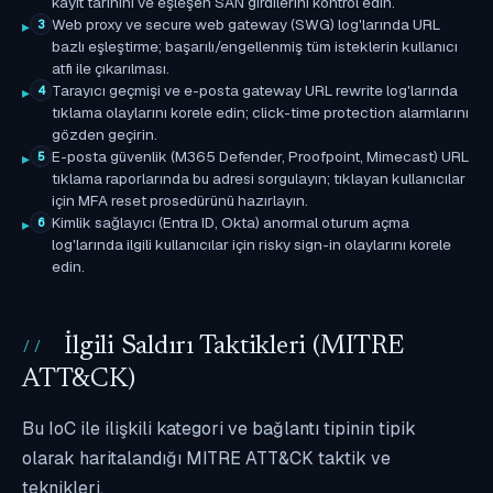
kayıt tarihini ve eşleşen SAN girdilerini kontrol edin.
Web proxy ve secure web gateway (SWG) log'larında URL
3
bazlı eşleştirme; başarılı/engellenmiş tüm isteklerin kullanıcı
atfı ile çıkarılması.
Tarayıcı geçmişi ve e-posta gateway URL rewrite log'larında
4
tıklama olaylarını korele edin; click-time protection alarmlarını
gözden geçirin.
E-posta güvenlik (M365 Defender, Proofpoint, Mimecast) URL
5
tıklama raporlarında bu adresi sorgulayın; tıklayan kullanıcılar
için MFA reset prosedürünü hazırlayın.
Kimlik sağlayıcı (Entra ID, Okta) anormal oturum açma
6
log'larında ilgili kullanıcılar için risky sign-in olaylarını korele
edin.
İlgili Saldırı Taktikleri (MITRE
ATT&CK)
Bu IoC ile ilişkili kategori ve bağlantı tipinin tipik
olarak haritalandığı MITRE ATT&CK taktik ve
teknikleri.