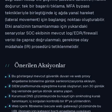
doğurur; tek bir başarılı tıklama, MFA bypass
teknikleriyle birleştiğinde iç ağda yanal hareket
(lateral movement) için başlangıç noktası oluşturabilir.
Etki analizinin tamamlanması için yukarıdaki
senaryolar SOC ekibinin mevcut log/EDR/firewall
verisi ile çapraz doğrulanmalı, gerekirse olay
müdahale (IR) prosedürü tetiklenmelidir.
Önerilen Aksiyonlar
Bu göstergeyi mevcut güvenlik duvarı ve web proxy
1
engelleme listelerine günlük senkronizasyonla ekleyin.
SIEM platformunda eşleştirme kuralı oluşturun; son 30 günlük
2
log verisinde geriye dönük arama yapın.
Kurumsal DNS çözümleyicide bu kayıt için sinkholing kuralı
3
tanımlayın; iç sorguları kontrollü bir IP'ye yönlendirin.
Web içerik filtreleme (secure web gateway) çözümünde bu
4
URL/domain için kategori bazlı engelleme uygulayın.