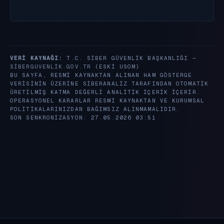
VERI KAYNAĞI:
T.C. SIBER GÜVENLIK BAŞKANLIĞI —
SIBERGUVENLIK.GOV.TR
(ESKI USOM)
BU SAYFA, RESMI KAYNAKTAN ALINAN HAM GÖSTERGE
VERISININ ÜZERINE SIBERANALIZ TARAFINDAN OTOMATIK
ÜRETILMIŞ KATMA DEĞERLI ANALITIK IÇERIK IÇERIR.
OPERASYONEL KARARLAR RESMI KAYNAKTAN VE KURUMSAL
POLITIKALARINIZDAN BAĞIMSIZ ALINMAMALIDIR.
SON SENKRONIZASYON: 27.05.2026 03:51