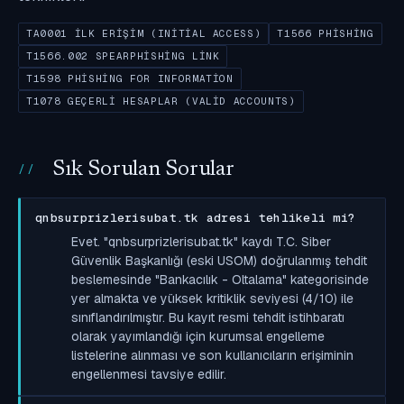
TA0001 İLK ERIŞIM (INITIAL ACCESS)
T1566 PHISHING
T1566.002 SPEARPHISHING LINK
T1598 PHISHING FOR INFORMATION
T1078 GEÇERLI HESAPLAR (VALID ACCOUNTS)
Sık Sorulan Sorular
qnbsurprizlerisubat.tk adresi tehlikeli mi?
Evet. "qnbsurprizlerisubat.tk" kaydı T.C. Siber
Güvenlik Başkanlığı (eski USOM) doğrulanmış tehdit
beslemesinde "Bankacılık - Oltalama" kategorisinde
yer almakta ve yüksek kritiklik seviyesi (4/10) ile
sınıflandırılmıştır. Bu kayıt resmi tehdit istihbaratı
olarak yayımlandığı için kurumsal engelleme
listelerine alınması ve son kullanıcıların erişiminin
engellenmesi tavsiye edilir.