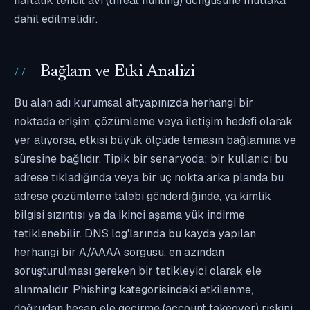
haftalık tehdit avı (threat hunting) döngüsüne mutlaka
dahil edilmelidir.
Bağlam ve Etki Analizi
Bu alan adı kurumsal altyapınızda herhangi bir
noktada erişim, çözümleme veya iletişim hedefi olarak
yer alıyorsa, etkisi büyük ölçüde temasın bağlamına ve
süresine bağlıdır. Tipik bir senaryoda; bir kullanıcı bu
adrese tıkladığında veya bir uç nokta arka planda bu
adrese çözümleme talebi gönderdiğinde, ya kimlik
bilgisi sızıntısı ya da ikinci aşama yük indirme
tetiklenebilir. DNS log'larında bu kayda yapılan
herhangi bir A/AAAA sorgusu, en azından
soruşturulması gereken bir tetikleyici olarak ele
alınmalıdır. Phishing kategorisindeki etkilenme,
doğrudan hesap ele geçirme (account takeover) riskini