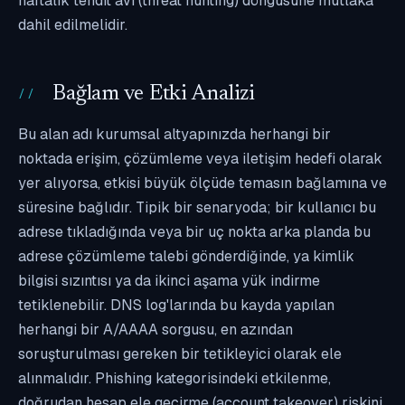
haftalık tehdit avı (threat hunting) döngüsüne mutlaka
dahil edilmelidir.
Bağlam ve Etki Analizi
Bu alan adı kurumsal altyapınızda herhangi bir
noktada erişim, çözümleme veya iletişim hedefi olarak
yer alıyorsa, etkisi büyük ölçüde temasın bağlamına ve
süresine bağlıdır. Tipik bir senaryoda; bir kullanıcı bu
adrese tıkladığında veya bir uç nokta arka planda bu
adrese çözümleme talebi gönderdiğinde, ya kimlik
bilgisi sızıntısı ya da ikinci aşama yük indirme
tetiklenebilir. DNS log'larında bu kayda yapılan
herhangi bir A/AAAA sorgusu, en azından
soruşturulması gereken bir tetikleyici olarak ele
alınmalıdır. Phishing kategorisindeki etkilenme,
doğrudan hesap ele geçirme (account takeover) riskini