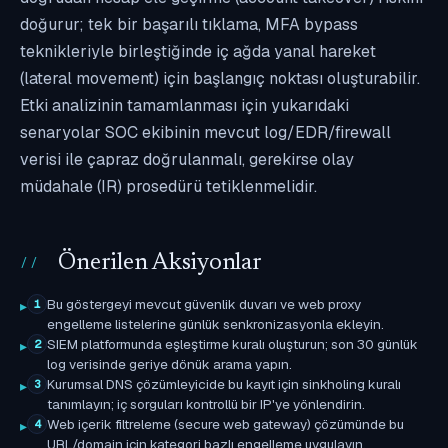
doğurur; tek bir başarılı tıklama, MFA bypass
teknikleriyle birleştiğinde iç ağda yanal hareket
(lateral movement) için başlangıç noktası oluşturabilir.
Etki analizinin tamamlanması için yukarıdaki
senaryolar SOC ekibinin mevcut log/EDR/firewall
verisi ile çapraz doğrulanmalı, gerekirse olay
müdahale (IR) prosedürü tetiklenmelidir.
Önerilen Aksiyonlar
Bu göstergeyi mevcut güvenlik duvarı ve web proxy
1
engelleme listelerine günlük senkronizasyonla ekleyin.
SIEM platformunda eşleştirme kuralı oluşturun; son 30 günlük
2
log verisinde geriye dönük arama yapın.
Kurumsal DNS çözümleyicide bu kayıt için sinkholing kuralı
3
tanımlayın; iç sorguları kontrollü bir IP'ye yönlendirin.
Web içerik filtreleme (secure web gateway) çözümünde bu
4
URL/domain için kategori bazlı engelleme uygulayın.