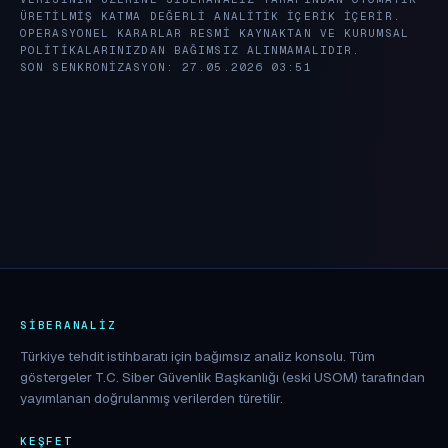
ÜRETILMIŞ KATMA DEĞERLI ANALITIK IÇERIK IÇERIR.
OPERASYONEL KARARLAR RESMI KAYNAKTAN VE KURUMSAL
POLITIKALARINIZDAN BAĞIMSIZ ALINMAMALIDIR.
SON SENKRONIZASYON: 27.05.2026 03:51
SIBERANALIZ
Türkiye tehdit istihbaratı için bağımsız analiz konsolu. Tüm
göstergeler T.C. Siber Güvenlik Başkanlığı (eski USOM) tarafından
yayımlanan doğrulanmış verilerden türetilir.
KEŞFET