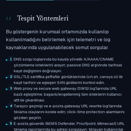
Tespit Yöntemleri
Bu göstergenin kurumsal ortamınızda kullanılıp
kullanılmadığını belirlemek için telemetri ve log
kaynaklarında uygulanabilecek somut sorgular.
DNS sorgu loglarında bu kayda yönelik A/AAAA/CNAME
1
çözümleme isteklerini arayın; passive DNS arşivinde tarihsel
kayıt değişimini doğrulayın.
SSL/TLS sertifika şeffaflık günlüklerinde (crt.sh, censys.io) ilk
2
kayıt tarihini ve eşleşen SAN girdilerini kontrol edin.
Web proxy ve secure web gateway (SWG) log'larında URL
3
bazlı eşleştirme; başarılı/engellenmiş tüm isteklerin kullanıcı
atfı ile çıkarılması.
Tarayıcı geçmişi ve e-posta gateway URL rewrite log'larında
4
tıklama olaylarını korele edin; click-time protection alarmlarını
gözden geçirin.
E-posta güvenlik (M365 Defender, Proofpoint, Mimecast) URL
5
tıklama raporlarında bu adresi sorgulayın; tıklayan kullanıcılar