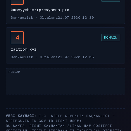
kmpnyyvbsvrrprmsynnnn.pro
Bankacılık - Oltalama
21.07.2026 12:30
4
DOMAIN
zaltrom.xyz
Bankacılık - Oltalama
21.07.2026 12:08
VERI KAYNAĞI:
T.C. SIBER GÜVENLIK BAŞKANLIĞI —
SIBERGUVENLIK.GOV.TR
(ESKI USOM)
BU SAYFA, RESMI KAYNAKTAN ALINAN HAM GÖSTERGE
VERISININ ÜZERINE SIBERANALIZ TARAFINDAN OTOMATIK