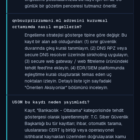
günlük bir gözetim penceresi tutmanız önerilir.
qnbsurprizzamani.ml adresini kurumsal
ortamımda nasıl engellerim?
Engelleme stratejisi gösterge tipine göre değişir. Bu
kayıt bir alan adı olduğundan: (1) sınır güvenlik
duvarında çıkış kuralı tanımlayın, (2) DNS RPZ veya
secure DNS resolver üzerinde sinkholing uygulayın,
(3) secure web gateway / web filtreleme ürünündeki
tehdit feed'ine ekleyin, (4) EDR/SIEM platformunda
eşleştirme kuralı oluşturarak temas eden uç
noktaları izleyin. Detaylı liste için sayfadaki
"Önerilen Aksiyonlar" bölümünü inceleyin.
USOM bu kaydı neden yayımladı?
Kayıt, "Bankacılık - Oltalama" kategorisinde tehdit
göstergesi olarak işaretlenmiştir. T.C. Siber Güvenlik
Başkanlığı bu tür kayıtları; ihbar, otomatik tarama,
uluslararası CERT iş birliği veya operasyonel
istihbarat kaynakları üzerinden doğrulayarak kamu