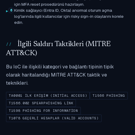
için MFA reset prosedürünü hazırlayın.
Kimlik sağlayıcı (Entra ID, Okta) anormal oturum açma
6
log'larında ilgili kullanıcılar için risky sign-in olaylarını korele
edin.
İlgili Saldırı Taktikleri (MITRE
ATT&CK)
Bu IoC ile ilişkili kategori ve bağlantı tipinin tipik
olarak haritalandığı MITRE ATT&CK taktik ve
teknikleri.
TA0001 İLK ERIŞIM (INITIAL ACCESS)
T1566 PHISHING
T1566.002 SPEARPHISHING LINK
T1598 PHISHING FOR INFORMATION
T1078 GEÇERLI HESAPLAR (VALID ACCOUNTS)