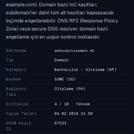
example.com). Domain bazlı IoC kayıtları;
subdomain'ler dahil tüm alt kayıtları kapsayacak
biçimde engellenebilir. DNS RPZ (Response Policy
Zone) veya secure DNS resolver, domain bazlı
engelleme için en uygun kontrol noktasıdır.
Gösterge
qnbsurprizzamani.ml
Tip
Domain
Kategori
Bankacılık - Oltalama
(BP)
Kaynak
SOME
(SO)
Bağlantı
Oltalama
(PH)
Tipi
Kritiklik
4 / 10 · Yüksek
Yayım Tarihi
04.02.2019 21:58
USOM Kayıt
67533
ID