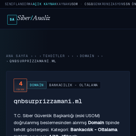
SINIFLANDIRMA
AÇIK KAYNAK
KAYNAK
USOM · CSGB
SENKRONIZASYON
5SN Ö
Siber
/
Analiz
SA
ANA SAYFA
›
TEHDITLER
›
DOMAIN
›
QNBSURPRIZZAMANI.ML
4
DOMAIN
BANKACILIK - OLTALAMA
YÜKSEK
qnbsurprizzamani.ml
T.C. Siber Güvenlik Başkanlığı (eski USOM)
doğrulanmış beslemesinden alınmış
Domain
tipinde
tehdit göstergesi. Kategori:
Bankacılık - Oltalama
.