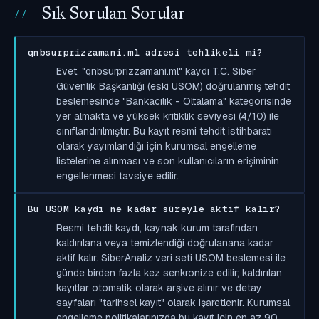
Sık Sorulan Sorular
qnbsurprizzamani.ml adresi tehlikeli mi?
Evet. "qnbsurprizzamani.ml" kaydı T.C. Siber
Güvenlik Başkanlığı (eski USOM) doğrulanmış tehdit
beslemesinde "Bankacılık - Oltalama" kategorisinde
yer almakta ve yüksek kritiklik seviyesi (4/10) ile
sınıflandırılmıştır. Bu kayıt resmi tehdit istihbaratı
olarak yayımlandığı için kurumsal engelleme
listelerine alınması ve son kullanıcıların erişiminin
engellenmesi tavsiye edilir.
Bu USOM kaydı ne kadar süreyle aktif kalır?
Resmi tehdit kaydı, kaynak kurum tarafından
kaldırılana veya temizlendiği doğrulanana kadar
aktif kalır. SiberAnaliz veri seti USOM beslemesi ile
günde birden fazla kez senkronize edilir; kaldırılan
kayıtlar otomatik olarak arşive alınır ve detay
sayfaları "tarihsel kayıt" olarak işaretlenir. Kurumsal
engelleme politikalarınızda bu kayıt için en az 90