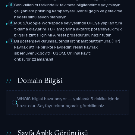
Son kullanıcı farkındalık takımına bilgilendirme yayımlayın;
5
çalışanlara phishing kampanyası uyarısı geçin ve gerekirse
hedefli simülasyon planlayın.
M365/Google Workspace seviyesinde URL'ye yapılan tüm
6
tıklama olaylarını ITDR araçlarına aktarın; potansiyel kimlik
bilgisi sızıntısı için MFA reset prosedürünü hazır tutun.
Bu göstergeyi kurumsal tehdit istihbarat platformuna (TIP)
7
kaynak atfı ile birlikte kaydedin; resmi kaynak:
siberguvenlik.gov.tr · USOM. Orijinal kayıt:
qnbsurprizzamani.ml
Domain Bilgisi
WHOIS bilgisi hazırlanıyor — yaklaşık 5 dakika içinde
hazır olur. Sayfayı tekrar açarak görebilirsiniz.
Sayfa Anlık Görüntüsü