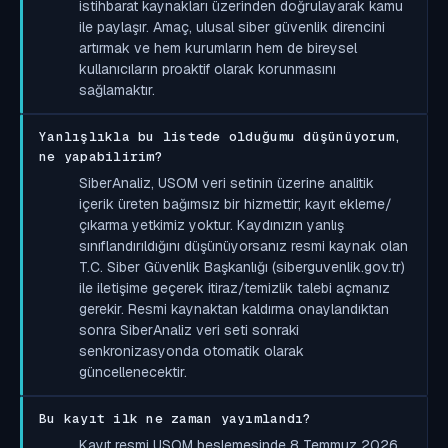
istihbarat kaynakları üzerinden doğrulayarak kamu
ile paylaşır. Amaç, ulusal siber güvenlik direncini
artırmak ve hem kurumların hem de bireysel
kullanıcıların proaktif olarak korunmasını
sağlamaktır.
Yanlışlıkla bu listede olduğumu düşünüyorum,
ne yapabilirim?
SiberAnaliz, USOM veri setinin üzerine analitik
içerik üreten bağımsız bir hizmettir; kayıt ekleme/
çıkarma yetkimiz yoktur. Kaydınızın yanlış
sınıflandırıldığını düşünüyorsanız resmi kaynak olan
T.C. Siber Güvenlik Başkanlığı (siberguvenlik.gov.tr)
ile iletişime geçerek itiraz/temizlik talebi açmanız
gerekir. Resmi kaynaktan kaldırma onaylandıktan
sonra SiberAnaliz veri seti sonraki
senkronizasyonda otomatik olarak
güncellenecektir.
Bu kayıt ilk ne zaman yayımlandı?
Kayıt resmi USOM beslemesinde 8 Temmuz 2026