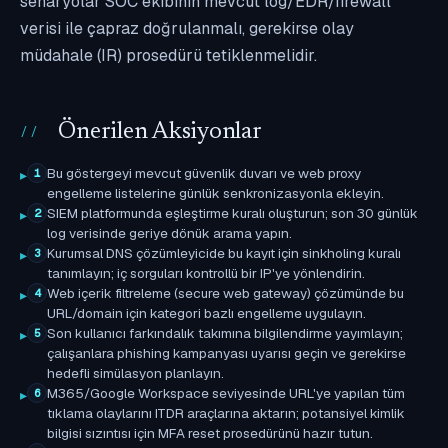
senaryolar SOC ekibinin mevcut log/EDR/firewall
verisi ile çapraz doğrulanmalı, gerekirse olay
müdahale (IR) prosedürü tetiklenmelidir.
Önerilen Aksiyonlar
Bu göstergeyi mevcut güvenlik duvarı ve web proxy
1
engelleme listelerine günlük senkronizasyonla ekleyin.
SIEM platformunda eşleştirme kuralı oluşturun; son 30 günlük
2
log verisinde geriye dönük arama yapın.
Kurumsal DNS çözümleyicide bu kayıt için sinkholing kuralı
3
tanımlayın; iç sorguları kontrollü bir IP'ye yönlendirin.
Web içerik filtreleme (secure web gateway) çözümünde bu
4
URL/domain için kategori bazlı engelleme uygulayın.
Son kullanıcı farkındalık takımına bilgilendirme yayımlayın;
5
çalışanlara phishing kampanyası uyarısı geçin ve gerekirse
hedefli simülasyon planlayın.
M365/Google Workspace seviyesinde URL'ye yapılan tüm
6
tıklama olaylarını ITDR araçlarına aktarın; potansiyel kimlik
bilgisi sızıntısı için MFA reset prosedürünü hazır tutun.