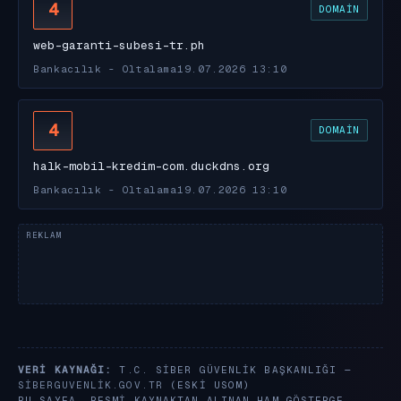
4
DOMAIN
web-garanti-subesi-tr.ph
Bankacılık - Oltalama
19.07.2026 13:10
4
DOMAIN
halk-mobil-kredim-com.duckdns.org
Bankacılık - Oltalama
19.07.2026 13:10
VERI KAYNAĞI:
T.C. SIBER GÜVENLIK BAŞKANLIĞI —
SIBERGUVENLIK.GOV.TR
(ESKI USOM)
BU SAYFA, RESMI KAYNAKTAN ALINAN HAM GÖSTERGE