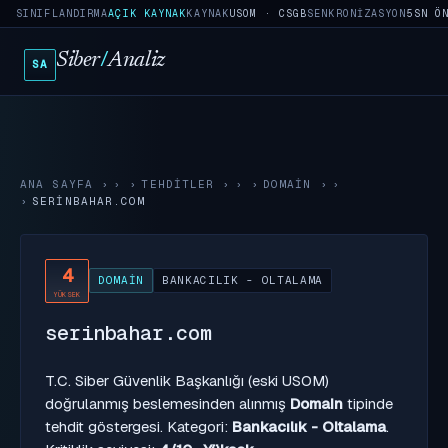
SINIFLANDIRMA
AÇIK KAYNAK
KAYNAK
USOM · CSGB
SENKRONIZASYON
5SN Ö
Siber
/
Analiz
SA
ANA SAYFA
›
TEHDITLER
›
DOMAIN
›
SERINBAHAR.COM
4
DOMAIN
BANKACILIK - OLTALAMA
YÜKSEK
serinbahar.com
T.C. Siber Güvenlik Başkanlığı (eski USOM)
doğrulanmış beslemesinden alınmış
Domain
tipinde
tehdit göstergesi. Kategori:
Bankacılık - Oltalama
.