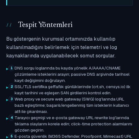
Tespit Yöntemleri
Bu göstergenin kurumsal ortamınızda kullanılıp
kullanılmadığını belirlemek için telemetri ve log
kaynaklarında uygulanabilecek somut sorgular.
DNS sorgu loglarında bu kayda yönelik A/AAAA/CNAME
1
çözümleme isteklerini arayın; passive DNS arşivinde tarihsel
kayıt değişimini doğrulayın.
SSL/TLS sertifika şeffaflık günlüklerinde (crt.sh, censys.io) ilk
2
kayıt tarihini ve eşleşen SAN girdilerini kontrol edin.
Web proxy ve secure web gateway (SWG) log'larında URL
3
bazlı eşleştirme; başarılı/engellenmiş tüm isteklerin kullanıcı
atfı ile çıkarılması.
Tarayıcı geçmişi ve e-posta gateway URL rewrite log'larında
4
tıklama olaylarını korele edin; click-time protection alarmlarını
gözden geçirin.
E-posta güvenlik (M365 Defender, Proofpoint, Mimecast) URL
5