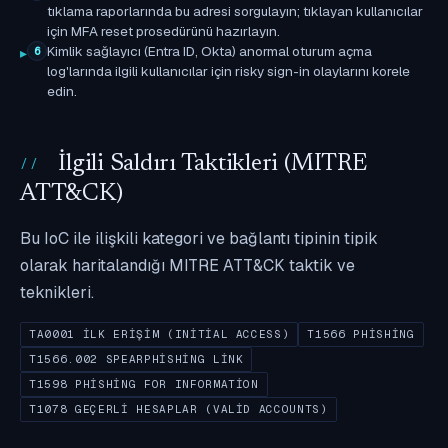
tıklama raporlarında bu adresi sorgulayın; tıklayan kullanıcılar
için MFA reset prosedürünü hazırlayın.
Kimlik sağlayıcı (Entra ID, Okta) anormal oturum açma
6
log'larında ilgili kullanıcılar için risky sign-in olaylarını korele
edin.
İlgili Saldırı Taktikleri (MITRE
ATT&CK)
Bu IoC ile ilişkili kategori ve bağlantı tipinin tipik
olarak haritalandığı MITRE ATT&CK taktik ve
teknikleri.
TA0001 İLK ERIŞIM (INITIAL ACCESS)
T1566 PHISHING
T1566.002 SPEARPHISHING LINK
T1598 PHISHING FOR INFORMATION
T1078 GEÇERLI HESAPLAR (VALID ACCOUNTS)