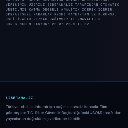
VERISININ ÜZERINE SIBERANALIZ TARAFINDAN OTOMATIK
ÜRETILMIŞ KATMA DEĞERLI ANALITIK IÇERIK IÇERIR.
OPERASYONEL KARARLAR RESMI KAYNAKTAN VE KURUMSAL
POLITIKALARINIZDAN BAĞIMSIZ ALINMAMALIDIR.
SON SENKRONIZASYON: 28.07.2026 15:02
SIBERANALIZ
Türkiye tehdit istihbaratı için bağımsız analiz konsolu. Tüm
göstergeler T.C. Siber Güvenlik Başkanlığı (eski USOM) tarafından
yayımlanan doğrulanmış verilerden türetilir.