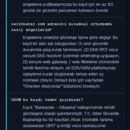
engelleme politikalarınızda bu kayıt için en az 90
günlük bir gözetim penceresi tutmanız önerilir.
serinbahar.com adresini kurumsal ortamımda
nasıl engellerim?
Engelleme stratejisi gösterge tipine göre değişir. Bu
kayıt bir alan adı olduğundan: (1) sınır güvenlik
duvarında çıkış kuralı tanımlayın, (2) DNS RPZ veya
secure DNS resolver üzerinde sinkholing uygulayın,
(3) secure web gateway / web filtreleme ürünündeki
tehdit feed'ine ekleyin, (4) EDR/SIEM platformunda
eşleştirme kuralı oluşturarak temas eden uç
noktaları izleyin. Detaylı liste için sayfadaki
"Önerilen Aksiyonlar" bölümünü inceleyin.
USOM bu kaydı neden yayımladı?
Kayıt, "Bankacılık - Oltalama" kategorisinde tehdit
göstergesi olarak işaretlenmiştir. T.C. Siber Güvenlik
Başkanlığı bu tür kayıtları; ihbar, otomatik tarama,
uluslararası CERT iş birliği veya operasyonel