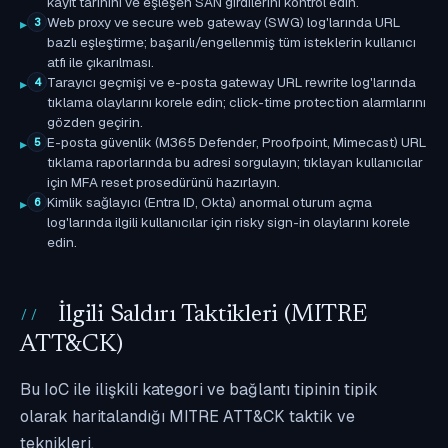
kayıt tarihini ve eşleşen SAN girdilerini kontrol edin.
Web proxy ve secure web gateway (SWG) log'larında URL
3
bazlı eşleştirme; başarılı/engellenmiş tüm isteklerin kullanıcı
atfı ile çıkarılması.
Tarayıcı geçmişi ve e-posta gateway URL rewrite log'larında
4
tıklama olaylarını korele edin; click-time protection alarmlarını
gözden geçirin.
E-posta güvenlik (M365 Defender, Proofpoint, Mimecast) URL
5
tıklama raporlarında bu adresi sorgulayın; tıklayan kullanıcılar
için MFA reset prosedürünü hazırlayın.
Kimlik sağlayıcı (Entra ID, Okta) anormal oturum açma
6
log'larında ilgili kullanıcılar için risky sign-in olaylarını korele
edin.
İlgili Saldırı Taktikleri (MITRE
ATT&CK)
Bu IoC ile ilişkili kategori ve bağlantı tipinin tipik
olarak haritalandığı MITRE ATT&CK taktik ve
teknikleri.