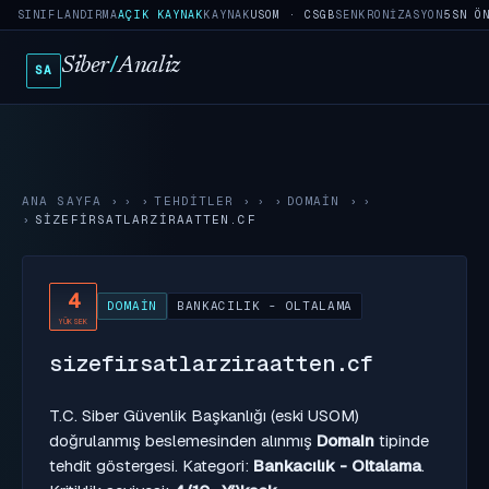
SINIFLANDIRMA
AÇIK KAYNAK
KAYNAK
USOM · CSGB
SENKRONIZASYON
5SN Ö
Siber
/
Analiz
SA
ANA SAYFA
›
TEHDITLER
›
DOMAIN
›
SIZEFIRSATLARZIRAATTEN.CF
4
DOMAIN
BANKACILIK - OLTALAMA
YÜKSEK
sizefirsatlarziraatten.cf
T.C. Siber Güvenlik Başkanlığı (eski USOM)
doğrulanmış beslemesinden alınmış
Domain
tipinde
tehdit göstergesi. Kategori:
Bankacılık - Oltalama
.