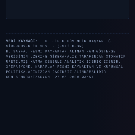
VERI KAYNAĞI:
T.C. SIBER GÜVENLIK BAŞKANLIĞI —
SIBERGUVENLIK.GOV.TR
(ESKI USOM)
BU SAYFA, RESMI KAYNAKTAN ALINAN HAM GÖSTERGE
VERISININ ÜZERINE SIBERANALIZ TARAFINDAN OTOMATIK
ÜRETILMIŞ KATMA DEĞERLI ANALITIK IÇERIK IÇERIR.
OPERASYONEL KARARLAR RESMI KAYNAKTAN VE KURUMSAL
POLITIKALARINIZDAN BAĞIMSIZ ALINMAMALIDIR.
SON SENKRONIZASYON: 27.05.2026 03:51