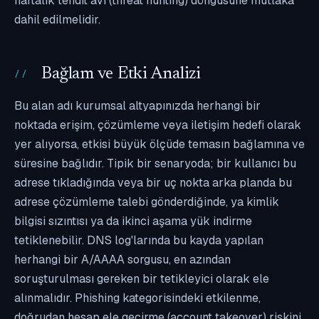
haftalık tehdit avı (threat hunting) döngüsüne mutlaka
dahil edilmelidir.
Bağlam ve Etki Analizi
Bu alan adı kurumsal altyapınızda herhangi bir
noktada erişim, çözümleme veya iletişim hedefi olarak
yer alıyorsa, etkisi büyük ölçüde temasın bağlamına ve
süresine bağlıdır. Tipik bir senaryoda; bir kullanıcı bu
adrese tıkladığında veya bir uç nokta arka planda bu
adrese çözümleme talebi gönderdiğinde, ya kimlik
bilgisi sızıntısı ya da ikinci aşama yük indirme
tetiklenebilir. DNS log'larında bu kayda yapılan
herhangi bir A/AAAA sorgusu, en azından
soruşturulması gereken bir tetikleyici olarak ele
alınmalıdır. Phishing kategorisindeki etkilenme,
doğrudan hesap ele geçirme (account takeover) riskini