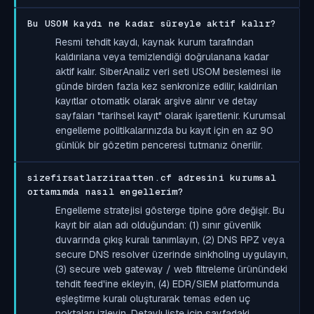
Bu USOM kaydı ne kadar süreyle aktif kalır?
Resmi tehdit kaydı, kaynak kurum tarafından
kaldırılana veya temizlendiği doğrulanana kadar
aktif kalır. SiberAnaliz veri seti USOM beslemesi ile
günde birden fazla kez senkronize edilir; kaldırılan
kayıtlar otomatik olarak arşive alınır ve detay
sayfaları "tarihsel kayıt" olarak işaretlenir. Kurumsal
engelleme politikalarınızda bu kayıt için en az 90
günlük bir gözetim penceresi tutmanız önerilir.
sizefirsatlarziraatten.cf adresini kurumsal
ortamımda nasıl engellerim?
Engelleme stratejisi gösterge tipine göre değişir. Bu
kayıt bir alan adı olduğundan: (1) sınır güvenlik
duvarında çıkış kuralı tanımlayın, (2) DNS RPZ veya
secure DNS resolver üzerinde sinkholing uygulayın,
(3) secure web gateway / web filtreleme ürünündeki
tehdit feed'ine ekleyin, (4) EDR/SIEM platformunda
eşleştirme kuralı oluşturarak temas eden uç
noktaları izleyin. Detaylı liste için sayfadaki