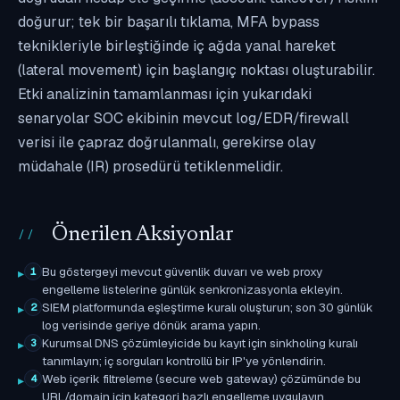
doğurur; tek bir başarılı tıklama, MFA bypass
teknikleriyle birleştiğinde iç ağda yanal hareket
(lateral movement) için başlangıç noktası oluşturabilir.
Etki analizinin tamamlanması için yukarıdaki
senaryolar SOC ekibinin mevcut log/EDR/firewall
verisi ile çapraz doğrulanmalı, gerekirse olay
müdahale (IR) prosedürü tetiklenmelidir.
Önerilen Aksiyonlar
Bu göstergeyi mevcut güvenlik duvarı ve web proxy
1
engelleme listelerine günlük senkronizasyonla ekleyin.
SIEM platformunda eşleştirme kuralı oluşturun; son 30 günlük
2
log verisinde geriye dönük arama yapın.
Kurumsal DNS çözümleyicide bu kayıt için sinkholing kuralı
3
tanımlayın; iç sorguları kontrollü bir IP'ye yönlendirin.
Web içerik filtreleme (secure web gateway) çözümünde bu
4
URL/domain için kategori bazlı engelleme uygulayın.