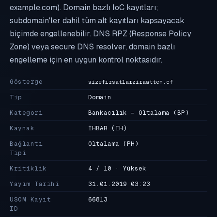
example.com). Domain bazlı IoC kayıtları;
subdomain'ler dahil tüm alt kayıtları kapsayacak
biçimde engellenebilir. DNS RPZ (Response Policy
Zone) veya secure DNS resolver, domain bazlı
engelleme için en uygun kontrol noktasıdır.
Gösterge
sizefirsatlarziraatten.cf
Tip
Domain
Kategori
Bankacılık - Oltalama
(BP)
Kaynak
İHBAR
(IH)
Bağlantı
Oltalama
(PH)
Tipi
Kritiklik
4 / 10 · Yüksek
Yayım Tarihi
31.01.2019 03:23
USOM Kayıt
66813
ID