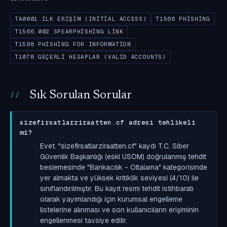
TA0001 İLK ERIŞIM (INITIAL ACCESS)
T1566 PHISHING
T1566.002 SPEARPHISHING LINK
T1598 PHISHING FOR INFORMATION
T1078 GEÇERLI HESAPLAR (VALID ACCOUNTS)
Sık Sorulan Sorular
sizefirsatlarziraatten.cf adresi tehlikeli
mi?
Evet. "sizefirsatlarziraatten.cf" kaydı T.C. Siber
Güvenlik Başkanlığı (eski USOM) doğrulanmış tehdit
beslemesinde "Bankacılık - Oltalama" kategorisinde
yer almakta ve yüksek kritiklik seviyesi (4/10) ile
sınıflandırılmıştır. Bu kayıt resmi tehdit istihbaratı
olarak yayımlandığı için kurumsal engelleme
listelerine alınması ve son kullanıcıların erişiminin
engellenmesi tavsiye edilir.