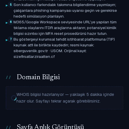
Son kullanıcı farkındalık takımına bilgilendirme yayımlayın;
5
çalışanlara phishing kampanyası uyarısı geçin ve gerekirse
hedefli simülasyon planlayın.
M365/Google Workspace seviyesinde URL'ye yapılan tüm
6
tıklama olaylarını ITDR araçlarına aktarın; potansiyel kimlik
bilgisi sızıntısı için MFA reset prosedürünü hazır tutun.
Bu göstergeyi kurumsal tehdit istihbarat platformuna (TIP)
7
kaynak atfı ile birlikte kaydedin; resmi kaynak:
siberguvenlik.gov.tr · USOM. Orijinal kayıt:
sizefirsatlarziraatten.cf
Domain Bilgisi
WHOIS bilgisi hazırlanıyor — yaklaşık 5 dakika içinde
hazır olur. Sayfayı tekrar açarak görebilirsiniz.
Sayfa Anlık Görüntüsü