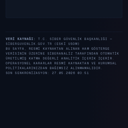
VERI KAYNAĞI:
T.C. SIBER GÜVENLIK BAŞKANLIĞI —
SIBERGUVENLIK.GOV.TR
(ESKI USOM)
BU SAYFA, RESMI KAYNAKTAN ALINAN HAM GÖSTERGE
VERISININ ÜZERINE SIBERANALIZ TARAFINDAN OTOMATIK
ÜRETILMIŞ KATMA DEĞERLI ANALITIK IÇERIK IÇERIR.
OPERASYONEL KARARLAR RESMI KAYNAKTAN VE KURUMSAL
POLITIKALARINIZDAN BAĞIMSIZ ALINMAMALIDIR.
SON SENKRONIZASYON: 27.05.2026 03:51