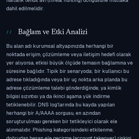
haftalık tehdit avı (threat hunting) döngüsüne mutlaka
dahil edilmelidir.
Bağlam ve Etki Analizi
Bu alan adı kurumsal altyapınızda herhangi bir
noktada erişim, çözümleme veya iletişim hedefi olarak
yer alıyorsa, etkisi büyük ölçüde temasın bağlamına ve
süresine bağlıdır. Tipik bir senaryoda; bir kullanıcı bu
adrese tıkladığında veya bir uç nokta arka planda bu
adrese çözümleme talebi gönderdiğinde, ya kimlik
bilgisi sızıntısı ya da ikinci aşama yük indirme
tetiklenebilir. DNS log'larında bu kayda yapılan
herhangi bir A/AAAA sorgusu, en azından
soruşturulması gereken bir tetikleyici olarak ele
alınmalıdır. Phishing kategorisindeki etkilenme,
doğrudan hesap ele geçirme (account takeover) riskini