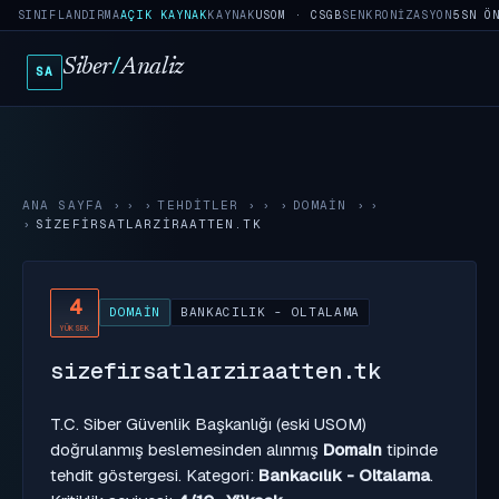
SINIFLANDIRMA
AÇIK KAYNAK
KAYNAK
USOM · CSGB
SENKRONIZASYON
5SN Ö
Siber
/
Analiz
SA
ANA SAYFA
›
TEHDITLER
›
DOMAIN
›
SIZEFIRSATLARZIRAATTEN.TK
4
DOMAIN
BANKACILIK - OLTALAMA
YÜKSEK
sizefirsatlarziraatten.tk
T.C. Siber Güvenlik Başkanlığı (eski USOM)
doğrulanmış beslemesinden alınmış
Domain
tipinde
tehdit göstergesi. Kategori:
Bankacılık - Oltalama
.