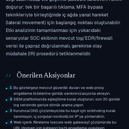
doğurur; tek bir başarılı tıklama, MFA bypass
teknikleriyle birleştiğinde iç ağda yanal hareket
(lateral movement) için başlangıç noktası oluşturabilir.
Etki analizinin tamamlanması için yukarıdaki
senaryolar SOC ekibinin mevcut log/EDR/firewall
verisi ile çapraz doğrulanmalı, gerekirse olay
müdahale (IR) prosedürü tetiklenmelidir.
Önerilen Aksiyonlar
Bu göstergeyi mevcut güvenlik duvarı ve web proxy
1
engelleme listelerine günlük senkronizasyonla ekleyin.
SIEM platformunda eşleştirme kuralı oluşturun; son 30 günlük
2
log verisinde geriye dönük arama yapın.
Kurumsal DNS çözümleyicide bu kayıt için sinkholing kuralı
3
tanımlayın; iç sorguları kontrollü bir IP'ye yönlendirin.
Web içerik filtreleme (secure web gateway) çözümünde bu
4
URL/domain için kategori bazlı engelleme uygulayın.