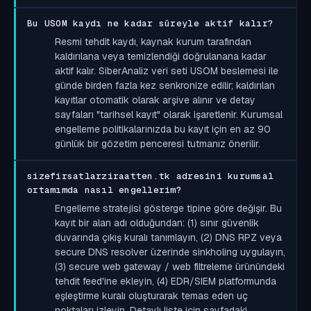
Bu USOM kaydı ne kadar süreyle aktif kalır?
Resmi tehdit kaydı, kaynak kurum tarafından
kaldırılana veya temizlendiği doğrulanana kadar
aktif kalır. SiberAnaliz veri seti USOM beslemesi ile
günde birden fazla kez senkronize edilir; kaldırılan
kayıtlar otomatik olarak arşive alınır ve detay
sayfaları "tarihsel kayıt" olarak işaretlenir. Kurumsal
engelleme politikalarınızda bu kayıt için en az 90
günlük bir gözetim penceresi tutmanız önerilir.
sizefirsatlarziraatten.tk adresini kurumsal
ortamımda nasıl engellerim?
Engelleme stratejisi gösterge tipine göre değişir. Bu
kayıt bir alan adı olduğundan: (1) sınır güvenlik
duvarında çıkış kuralı tanımlayın, (2) DNS RPZ veya
secure DNS resolver üzerinde sinkholing uygulayın,
(3) secure web gateway / web filtreleme ürünündeki
tehdit feed'ine ekleyin, (4) EDR/SIEM platformunda
eşleştirme kuralı oluşturarak temas eden uç
noktaları izleyin. Detaylı liste için sayfadaki