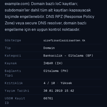
example.com). Domain bazlı IoC kayıtları;
subdomain'ler dahil tüm alt kayıtları kapsayacak
biçimde engellenebilir. DNS RPZ (Response Policy
Zone) veya secure DNS resolver, domain bazlı
engelleme için en uygun kontrol noktasıdır.
Gösterge
sizefirsatlarziraatten.tk
Tip
Domain
Kategori
Bankacılık - Oltalama
(BP)
Kaynak
İHBAR
(IH)
Bağlantı
Oltalama
(PH)
Tipi
Kritiklik
4 / 10 · Yüksek
Yayım Tarihi
30.01.2019 15:42
USOM Kayıt
66761
ID