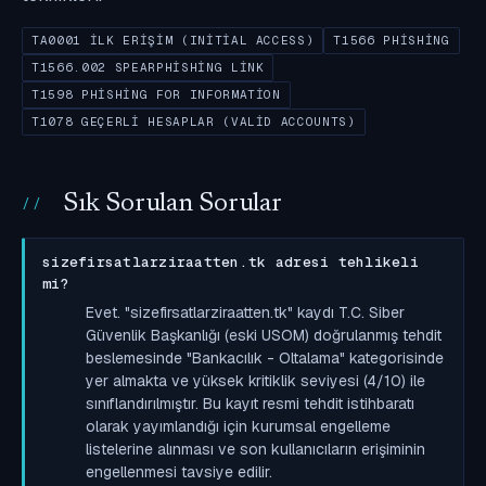
TA0001 İLK ERIŞIM (INITIAL ACCESS)
T1566 PHISHING
T1566.002 SPEARPHISHING LINK
T1598 PHISHING FOR INFORMATION
T1078 GEÇERLI HESAPLAR (VALID ACCOUNTS)
Sık Sorulan Sorular
sizefirsatlarziraatten.tk adresi tehlikeli
mi?
Evet. "sizefirsatlarziraatten.tk" kaydı T.C. Siber
Güvenlik Başkanlığı (eski USOM) doğrulanmış tehdit
beslemesinde "Bankacılık - Oltalama" kategorisinde
yer almakta ve yüksek kritiklik seviyesi (4/10) ile
sınıflandırılmıştır. Bu kayıt resmi tehdit istihbaratı
olarak yayımlandığı için kurumsal engelleme
listelerine alınması ve son kullanıcıların erişiminin
engellenmesi tavsiye edilir.