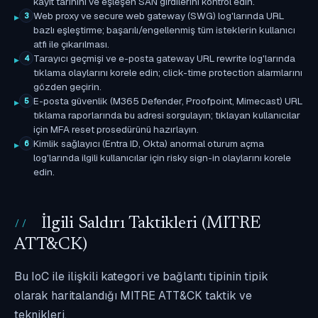
kayıt tarihini ve eşleşen SAN girdilerini kontrol edin.
Web proxy ve secure web gateway (SWG) log'larında URL
3
bazlı eşleştirme; başarılı/engellenmiş tüm isteklerin kullanıcı
atfı ile çıkarılması.
Tarayıcı geçmişi ve e-posta gateway URL rewrite log'larında
4
tıklama olaylarını korele edin; click-time protection alarmlarını
gözden geçirin.
E-posta güvenlik (M365 Defender, Proofpoint, Mimecast) URL
5
tıklama raporlarında bu adresi sorgulayın; tıklayan kullanıcılar
için MFA reset prosedürünü hazırlayın.
Kimlik sağlayıcı (Entra ID, Okta) anormal oturum açma
6
log'larında ilgili kullanıcılar için risky sign-in olaylarını korele
edin.
İlgili Saldırı Taktikleri (MITRE
ATT&CK)
Bu IoC ile ilişkili kategori ve bağlantı tipinin tipik
olarak haritalandığı MITRE ATT&CK taktik ve
teknikleri.