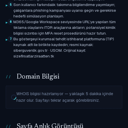
Son kullanıcı farkındalık takımına bilgilendirme yayımlayın;
5
çalışanlara phishing kampanyası uyarısı geçin ve gerekirse
hedefli simülasyon planlayın.
M365/Google Workspace seviyesinde URL'ye yapılan tüm
6
tıklama olaylarını ITDR araçlarına aktarın; potansiyel kimlik
bilgisi sızıntısı için MFA reset prosedürünü hazır tutun.
Bu göstergeyi kurumsal tehdit istihbarat platformuna (TIP)
7
kaynak atfı ile birlikte kaydedin; resmi kaynak:
siberguvenlik.gov.tr · USOM. Orijinal kayıt:
sizefirsatlarziraatten.tk
Domain Bilgisi
WHOIS bilgisi hazırlanıyor — yaklaşık 5 dakika içinde
hazır olur. Sayfayı tekrar açarak görebilirsiniz.
Sayfa Anlık Görüntüsü