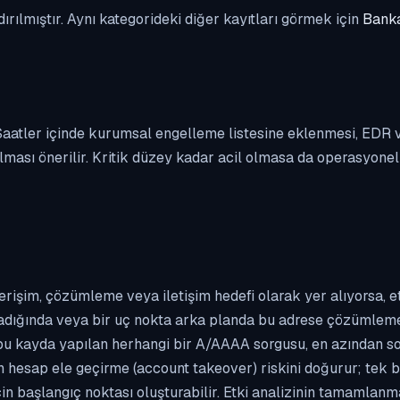
dırılmıştır. Aynı kategorideki diğer kayıtları görmek için
Banka
. Saatler içinde kurumsal engelleme listesine eklenmesi, EDR
ası önerilir. Kritik düzey kadar acil olmasa da operasyonel ön
erişim, çözümleme veya iletişim hedefi olarak yer alıyorsa, 
kladığında veya bir uç nokta arka planda bu adrese çözümleme t
 bu kayda yapılan herhangi bir A/AAAA sorgusu, en azından so
n hesap ele geçirme (account takeover) riskini doğurur; tek b
çin başlangıç noktası oluşturabilir. Etki analizinin tamamlan