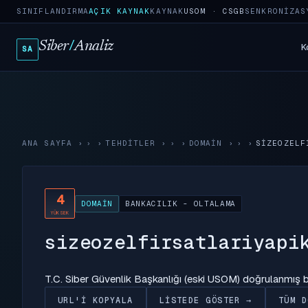
SINIFLANDIRMA
AÇIK KAYNAK
KAYNAK
USOM · CSGB
SENKRONIZAS
Siber
/
Analiz
K
SA
ANA SAYFA
›
TEHDITLER
›
DOMAIN
›
SIZEOZELF
4
DOMAIN
BANKACILIK - OLTALAMA
YÜKSEK
sizeozelfirsatlariyapi
T.C. Siber Güvenlik Başkanlığı (eski USOM) doğrulanmış
URL'I KOPYALA
LISTEDE GÖSTER →
TÜM D