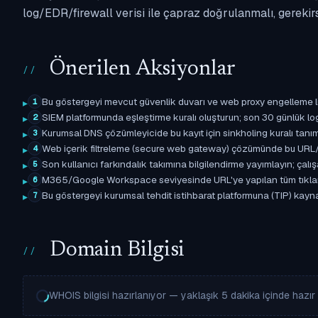
log/EDR/firewall verisi ile çapraz doğrulanmalı, gerekir
Önerilen Aksiyonlar
Bu göstergeyi mevcut güvenlik duvarı ve web proxy engelleme l
1
SIEM platformunda eşleştirme kuralı oluşturun; son 30 günlük l
2
Kurumsal DNS çözümleyicide bu kayıt için sinkholing kuralı tanımla
3
Web içerik filtreleme (secure web gateway) çözümünde bu URL/d
4
Son kullanıcı farkındalık takımına bilgilendirme yayımlayın; çal
5
M365/Google Workspace seviyesinde URL'ye yapılan tüm tıklama ol
6
Bu göstergeyi kurumsal tehdit istihbarat platformuna (TIP) kaynak 
7
Domain Bilgisi
WHOIS bilgisi hazırlanıyor — yaklaşık 5 dakika içinde hazır o