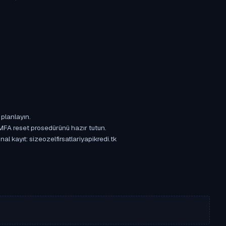
 planlayın.
 MFA reset prosedürünü hazır tutun.
al kayıt: sizeozelfirsatlariyapikredi.tk