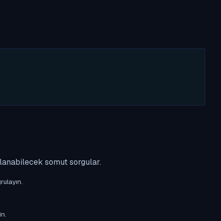
ulanabilecek somut sorgular.
rulayın.
in.