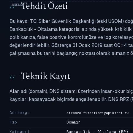
Tehdit Özeti
Bu kayıt; T.C. Siber Güvenlik Başkanlığı (eski USOM) doğr
Bankacılık - Oltalama kategorisi altında yüksek kritiklik 
politikanıza, false positive kontrolünüze ve log korel
değerlendirilebilir. Gösterge 31 Ocak 2019 saat 00:14 ta
çalışmasına bu tarihi başlangıç noktası olarak almanız ön
Teknik Kayıt
Alan adı (domain), DNS sistemi üzerinden insan-okur biç
kayıtları kapsayacak biçimde engellenebilir. DNS RPZ (
Gösterge
sizeozelfirsatlariyapikredi.tk
Tip
Domain
Kategori
Bankacılık - Oltalama
(BP)