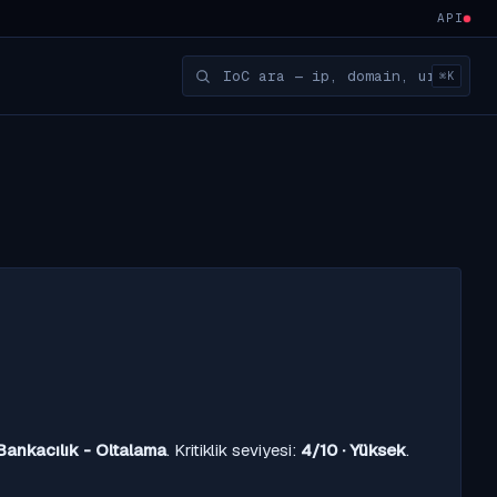
API
⌘K
Bankacılık - Oltalama
. Kritiklik seviyesi:
4/10 · Yüksek
.