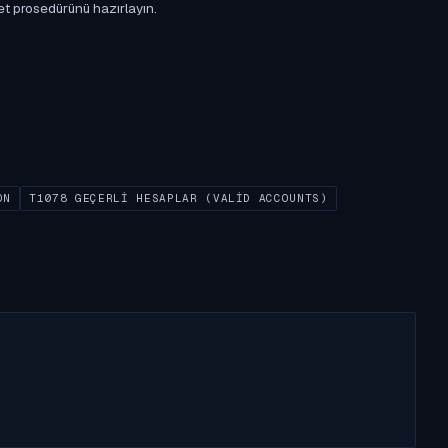
et prosedürünü hazırlayın.
ON
T1078 GEÇERLI HESAPLAR (VALID ACCOUNTS)