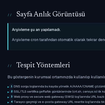
Sayfa Anlık Görüntüsü
Arşivleme şu an yapılamadı.
Arşivleme cron tarafından otomatik olarak tekrar de
Tespit Yöntemleri
Bu göstergenin kurumsal ortamınızda kullanılıp kullanıl
DNS sorgu loglarında bu kayda yönelik A/AAAA/CNAME çözümleme 
1
SSL/TLS sertifika şeffaflık günlüklerinde (crt.sh, censys.io) ilk ka
2
Web proxy ve secure web gateway (SWG) log'larında URL bazlı eşle
3
Tarayıcı geçmişi ve e-posta gateway URL rewrite log'larında tıkl
4