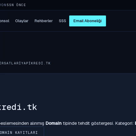
YON
5SN ÖNCE
onsol
Olaylar
Rehberler
SSS
Email Aboneliği
IRSATLARIYAPIKREDI.TK
kredi.tk
 beslemesinden alınmış
Domain
tipinde tehdit göstergesi. Kategori:
OMAIN KAYITLARI