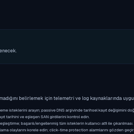
nenecek.
madığını belirlemek için telemetri ve log kaynaklarında uyg
isteklerini arayın; passive DNS arşivinde tarihsel kayıt değişimini doğ
yıt tarihini ve eşleşen SAN girdilerini kontrol edin.
ştirme; başarılı/engellenmiş tüm isteklerin kullanıcı atfı ile çıkarılması.
ama olaylarını korele edin; click-time protection alarmlarını gözden geçir