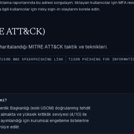
ama raporlarında bu adresi sorgulayın; tıklayan kullanıcılar için MFA res
gili kullanıcılar için risky sign-in olaylarını korele edin.
ITRE ATT&CK)
ak haritalandığı MITRE ATT&CK taktik ve teknikleri.
T1566.002 SPEARPHISHING LINK
T1598 PHISHING FOR INFORMATI
mi?
üvenlik Başkanlığı (eski USOM) doğrulanmış tehdit
lmakta ve yüksek kritiklik seviyesi (4/10) ile
k yayımlandığı için kurumsal engelleme listelerine
iye edilir.