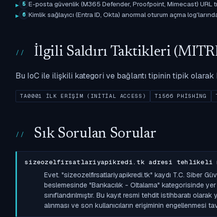
E-posta güvenlik (M365 Defender, Proofpoint, Mimecast) URL tıkl
5
Kimlik sağlayıcı (Entra ID, Okta) anormal oturum açma log'larında il
6
İlgili Saldırı Taktikleri (M
Bu IoC ile ilişkili kategori ve bağlantı tipinin tipik olar
TA0001 İLK ERIŞIM (INITIAL ACCESS)
T1566 PHISHING
Sık Sorulan Sorular
sizeozelfirsatlariyapikredi.tk adresi tehlikeli 
Evet. "sizeozelfirsatlariyapikredi.tk" kaydı T.C. Siber G
beslemesinde "Bankacılık - Oltalama" kategorisinde yer a
sınıflandırılmıştır. Bu kayıt resmi tehdit istihbaratı olara
alınması ve son kullanıcıların erişiminin engellenmesi tavs