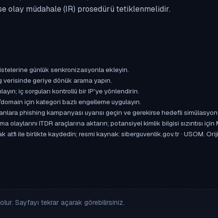
se olay müdahale (IR) prosedürü tetiklenmelidir.
istelerine günlük senkronizasyonla ekleyin.
og verisinde geriye dönük arama yapın.
yın; iç sorguları kontrollü bir IP'ye yönlendirin.
omain için kategori bazlı engelleme uygulayın.
ışanlara phishing kampanyası uyarısı geçin ve gerekirse hedefli simülasyon
aylarını ITDR araçlarına aktarın; potansiyel kimlik bilgisi sızıntısı için
atfı ile birlikte kaydedin; resmi kaynak: siberguvenlik.gov.tr · USOM. Orijin
lur. Sayfayı tekrar açarak görebilirsiniz.