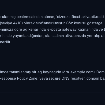
ulanmış beslemesinden alınan, "sizeozelfirsatlariyapikredi.tk"
(seviye 4/10) olarak sınıflandırılmıştır. Söz konusu gösterge; 
asyonunuza göre ağ kenarında, e-posta gateway katmanında ve
rihinde yayımlandığından, alan adının altyapınızda yer alıp 
erilir.
imde tanımlanmış bir ağ kaynağıdır (örn. example.com). Domai
Response Policy Zone) veya secure DNS resolver, domain bazl