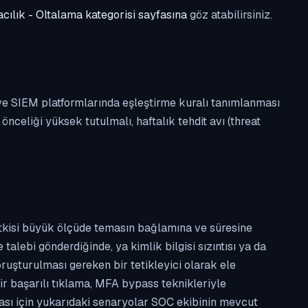
cılık - Oltalama kategorisi sayfasına
göz atabilirsiniz.
 ve SIEM platformlarında eşleştirme kuralı tanımlanması
celiği yüksek tutulmalı, haftalık tehdit avı (threat
etkisi büyük ölçüde temasın bağlamına ve süresine
alebi gönderdiğinde, ya kimlik bilgisi sızıntısı ya da
ruşturulması gereken bir tetikleyici olarak ele
ir başarılı tıklama, MFA bypass teknikleriyle
ması için yukarıdaki senaryolar SOC ekibinin mevcut