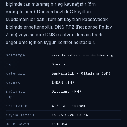
biçimde tanımlanmış bir ağ kaynağıdır (örn.
example.com). Domain bazlı IoC kayıtları;
subdomain'ler dahil tüm alt kayıtları kapsayacak
biçimde engellenebilir. DNS RPZ (Response Policy
Zone) veya secure DNS resolver, domain bazlı
engelleme için en uygun kontrol noktasıdır.
Gösterge
sizinlegarbasvurusu.duckdns.org
Tip
Domain
Kategori
Bankacılık - Oltalama
(BP)
Kaynak
İHBAR
(IH)
Bağlantı
Oltalama
(PH)
Tipi
Kritiklik
4 / 10 · Yüksek
Yayım Tarihi
15.05.2026 13:04
USOM Kayıt
1118354