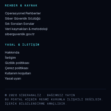
REHBER & KAYNAK
Operasyonel Rehberler
Siber Güvenlik Sözlüğü
Sık Sorulan Sorular
Veri kaynakları & metodoloji
siberguvenlik.gov.tr
YASAL & İLETIŞIM
Hakkında
İletişim
Gizlilik politikası
Çerez politikası
Kullanım koşulları
Yasal uyarı
© 2026 SIBERANALIZ · BAĞIMSIZ YAYIN
BU PORTAL HIÇBIR RESMI KURUMLA ILIŞKILI DEĞILDIR.
İÇERIK BILGILENDIRME AMAÇLIDIR.