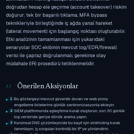
doğrudan hesap ele geçirme (account takeover) riskini
doğurur; tek bir başarılı tıklama, MFA bypass
teknikleriyle birleştiğinde iç ağda yanal hareket
(lateral movement) için başlangıç noktası oluşturabilir.
Etki analizinin tamamlanması için yukarıdaki
senaryolar SOC ekibinin mevcut log/EDR/firewall
verisi ile çapraz doğrulanmalı, gerekirse olay
müdahale (IR) prosedürü tetiklenmelidir.
Önerilen Aksiyonlar
Bu göstergeyi mevcut güvenlik duvarı ve web proxy
1
engelleme listelerine günlük senkronizasyonla ekleyin.
SIEM platformunda eşleştirme kuralı oluşturun; son 30 günlük
2
log verisinde geriye dönük arama yapın.
Kurumsal DNS çözümleyicide bu kayıt için sinkholing kuralı
3
tanımlayın; iç sorguları kontrollü bir IP'ye yönlendirin.