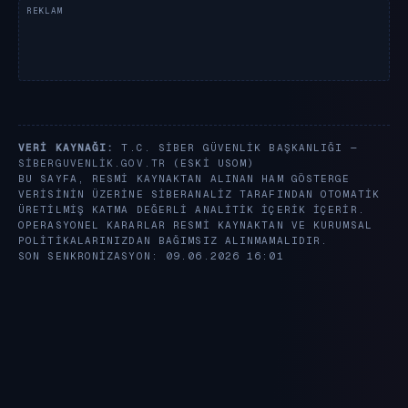
VERI KAYNAĞI:
T.C. SIBER GÜVENLIK BAŞKANLIĞI —
SIBERGUVENLIK.GOV.TR
(ESKI USOM)
BU SAYFA, RESMI KAYNAKTAN ALINAN HAM GÖSTERGE
VERISININ ÜZERINE SIBERANALIZ TARAFINDAN OTOMATIK
ÜRETILMIŞ KATMA DEĞERLI ANALITIK IÇERIK IÇERIR.
OPERASYONEL KARARLAR RESMI KAYNAKTAN VE KURUMSAL
POLITIKALARINIZDAN BAĞIMSIZ ALINMAMALIDIR.
SON SENKRONIZASYON: 09.06.2026 16:01