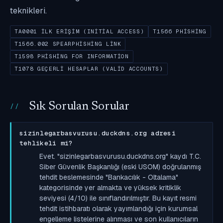
teknikleri.
TA0001 İLK ERIŞIM (INITIAL ACCESS)
T1566 PHISHING
T1566.002 SPEARPHISHING LINK
T1598 PHISHING FOR INFORMATION
T1078 GEÇERLI HESAPLAR (VALID ACCOUNTS)
Sık Sorulan Sorular
sizinlegarbasvurusu.duckdns.org adresi
tehlikeli mi?
Evet. "sizinlegarbasvurusu.duckdns.org" kaydı T.C.
Siber Güvenlik Başkanlığı (eski USOM) doğrulanmış
tehdit beslemesinde "Bankacılık - Oltalama"
kategorisinde yer almakta ve yüksek kritiklik
seviyesi (4/10) ile sınıflandırılmıştır. Bu kayıt resmi
tehdit istihbaratı olarak yayımlandığı için kurumsal
engelleme listelerine alınması ve son kullanıcıların