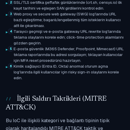
SSL/TLS sertifika şeffaflık günlüklerinde (crt.sh, censys.io) ilk
2
kayıt tarihini ve eşleşen SAN girdilerini kontrol edin.
Web proxy ve secure web gateway (SWG) log'larında URL
3
bazlı eşleştirme; başarılı/engellenmiş tüm isteklerin kullanıcı
atfı ile çıkarılması.
Tarayıcı geçmişi ve e-posta gateway URL rewrite log'larında
4
tıklama olaylarını korele edin; click-time protection alarmlarını
gözden geçirin.
E-posta güvenlik (M365 Defender, Proofpoint, Mimecast) URL
5
tıklama raporlarında bu adresi sorgulayın; tıklayan kullanıcılar
için MFA reset prosedürünü hazırlayın.
Kimlik sağlayıcı (Entra ID, Okta) anormal oturum açma
6
log'larında ilgili kullanıcılar için risky sign-in olaylarını korele
edin.
İlgili Saldırı Taktikleri (MITRE
ATT&CK)
Bu IoC ile ilişkili kategori ve bağlantı tipinin tipik
olarak haritalandığı MITRE ATT&CK taktik ve