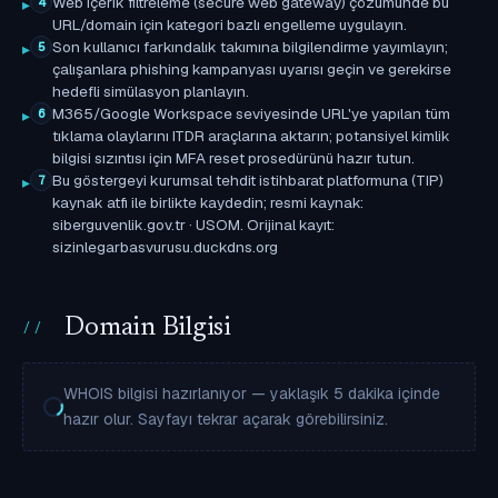
Web içerik filtreleme (secure web gateway) çözümünde bu
4
URL/domain için kategori bazlı engelleme uygulayın.
Son kullanıcı farkındalık takımına bilgilendirme yayımlayın;
5
çalışanlara phishing kampanyası uyarısı geçin ve gerekirse
hedefli simülasyon planlayın.
M365/Google Workspace seviyesinde URL'ye yapılan tüm
6
tıklama olaylarını ITDR araçlarına aktarın; potansiyel kimlik
bilgisi sızıntısı için MFA reset prosedürünü hazır tutun.
Bu göstergeyi kurumsal tehdit istihbarat platformuna (TIP)
7
kaynak atfı ile birlikte kaydedin; resmi kaynak:
siberguvenlik.gov.tr · USOM. Orijinal kayıt:
sizinlegarbasvurusu.duckdns.org
Domain Bilgisi
WHOIS bilgisi hazırlanıyor — yaklaşık 5 dakika içinde
hazır olur. Sayfayı tekrar açarak görebilirsiniz.