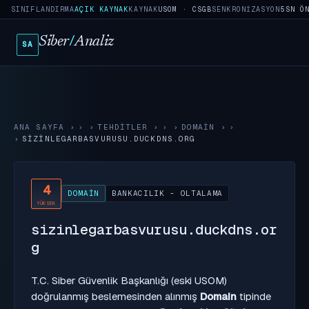
SINIFLANDIRMA
AÇIK KAYNAK
KAYNAK
USOM · CSGB
SENKRONIZASYON
5SN Ö
Siber
/
Analiz
SA
ANA SAYFA
›
TEHDITLER
›
DOMAIN
›
SIZINLEGARBASVURUSU.DUCKDNS.ORG
4
DOMAIN
BANKACILIK - OLTALAMA
YÜKSEK
sizinlegarbasvurusu.duckdns.or
g
T.C. Siber Güvenlik Başkanlığı (eski USOM)
doğrulanmış beslemesinden alınmış
Domain
tipinde