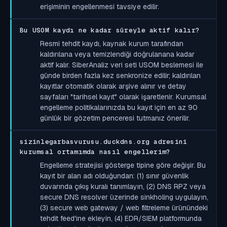
erişiminin engellenmesi tavsiye edilir.
Bu USOM kaydı ne kadar süreyle aktif kalır?
Resmi tehdit kaydı, kaynak kurum tarafından
kaldırılana veya temizlendiği doğrulanana kadar
aktif kalır. SiberAnaliz veri seti USOM beslemesi ile
günde birden fazla kez senkronize edilir; kaldırılan
kayıtlar otomatik olarak arşive alınır ve detay
sayfaları "tarihsel kayıt" olarak işaretlenir. Kurumsal
engelleme politikalarınızda bu kayıt için en az 90
günlük bir gözetim penceresi tutmanız önerilir.
sizinlegarbasvurusu.duckdns.org adresini
kurumsal ortamımda nasıl engellerim?
Engelleme stratejisi gösterge tipine göre değişir. Bu
kayıt bir alan adı olduğundan: (1) sınır güvenlik
duvarında çıkış kuralı tanımlayın, (2) DNS RPZ veya
secure DNS resolver üzerinde sinkholing uygulayın,
(3) secure web gateway / web filtreleme ürünündeki
tehdit feed'ine ekleyin, (4) EDR/SIEM platformunda