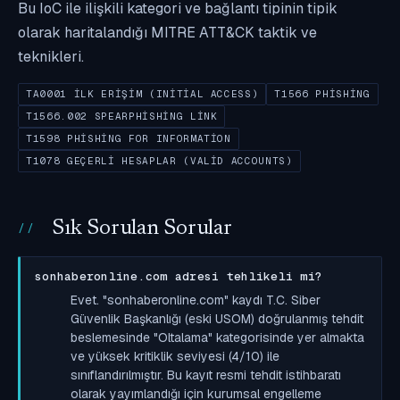
Bu IoC ile ilişkili kategori ve bağlantı tipinin tipik
olarak haritalandığı MITRE ATT&CK taktik ve
teknikleri.
TA0001 İLK ERIŞIM (INITIAL ACCESS)
T1566 PHISHING
T1566.002 SPEARPHISHING LINK
T1598 PHISHING FOR INFORMATION
T1078 GEÇERLI HESAPLAR (VALID ACCOUNTS)
Sık Sorulan Sorular
sonhaberonline.com adresi tehlikeli mi?
Evet. "sonhaberonline.com" kaydı T.C. Siber
Güvenlik Başkanlığı (eski USOM) doğrulanmış tehdit
beslemesinde "Oltalama" kategorisinde yer almakta
ve yüksek kritiklik seviyesi (4/10) ile
sınıflandırılmıştır. Bu kayıt resmi tehdit istihbaratı
olarak yayımlandığı için kurumsal engelleme