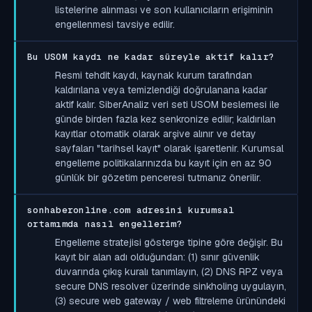
listelerine alınması ve son kullanıcıların erişiminin
engellenmesi tavsiye edilir.
Bu USOM kaydı ne kadar süreyle aktif kalır?
Resmi tehdit kaydı, kaynak kurum tarafından
kaldırılana veya temizlendiği doğrulanana kadar
aktif kalır. SiberAnaliz veri seti USOM beslemesi ile
günde birden fazla kez senkronize edilir; kaldırılan
kayıtlar otomatik olarak arşive alınır ve detay
sayfaları "tarihsel kayıt" olarak işaretlenir. Kurumsal
engelleme politikalarınızda bu kayıt için en az 90
günlük bir gözetim penceresi tutmanız önerilir.
sonhaberonline.com adresini kurumsal
ortamımda nasıl engellerim?
Engelleme stratejisi gösterge tipine göre değişir. Bu
kayıt bir alan adı olduğundan: (1) sınır güvenlik
duvarında çıkış kuralı tanımlayın, (2) DNS RPZ veya
secure DNS resolver üzerinde sinkholing uygulayın,
(3) secure web gateway / web filtreleme ürünündeki