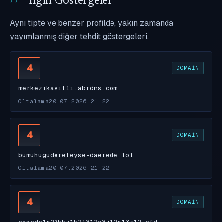
İlgili Göstergeler
Aynı tipte ve benzer profilde, yakın zamanda
yayımlanmış diğer tehdit göstergeleri.
4
DOMAIN
merkezikayitli.abrdns.com
Oltalama
20.07.2026 21:22
4
DOMAIN
bumuhugudereteyse-daerede.lol
Oltalama
20.07.2026 21:22
4
DOMAIN
cascdc1x23kkz1k2l312c3j12x13z12.cfd