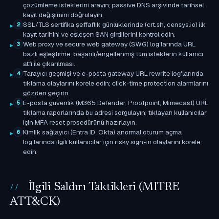
çözümleme isteklerini arayın; passive DNS arşivinde tarihsel
kayıt değişimini doğrulayın.
SSL/TLS sertifika şeffaflık günlüklerinde (crt.sh, censys.io) ilk
2
kayıt tarihini ve eşleşen SAN girdilerini kontrol edin.
Web proxy ve secure web gateway (SWG) log'larında URL
3
bazlı eşleştirme; başarılı/engellenmiş tüm isteklerin kullanıcı
atfı ile çıkarılması.
Tarayıcı geçmişi ve e-posta gateway URL rewrite log'larında
4
tıklama olaylarını korele edin; click-time protection alarmlarını
gözden geçirin.
E-posta güvenlik (M365 Defender, Proofpoint, Mimecast) URL
5
tıklama raporlarında bu adresi sorgulayın; tıklayan kullanıcılar
için MFA reset prosedürünü hazırlayın.
Kimlik sağlayıcı (Entra ID, Okta) anormal oturum açma
6
log'larında ilgili kullanıcılar için risky sign-in olaylarını korele
edin.
İlgili Saldırı Taktikleri (MITRE
ATT&CK)