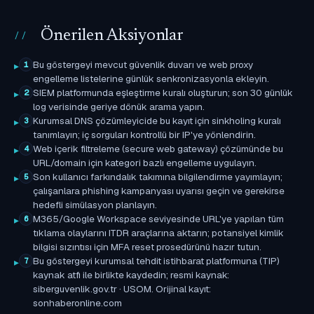
Önerilen Aksiyonlar
Bu göstergeyi mevcut güvenlik duvarı ve web proxy
1
engelleme listelerine günlük senkronizasyonla ekleyin.
SIEM platformunda eşleştirme kuralı oluşturun; son 30 günlük
2
log verisinde geriye dönük arama yapın.
Kurumsal DNS çözümleyicide bu kayıt için sinkholing kuralı
3
tanımlayın; iç sorguları kontrollü bir IP'ye yönlendirin.
Web içerik filtreleme (secure web gateway) çözümünde bu
4
URL/domain için kategori bazlı engelleme uygulayın.
Son kullanıcı farkındalık takımına bilgilendirme yayımlayın;
5
çalışanlara phishing kampanyası uyarısı geçin ve gerekirse
hedefli simülasyon planlayın.
M365/Google Workspace seviyesinde URL'ye yapılan tüm
6
tıklama olaylarını ITDR araçlarına aktarın; potansiyel kimlik
bilgisi sızıntısı için MFA reset prosedürünü hazır tutun.
Bu göstergeyi kurumsal tehdit istihbarat platformuna (TIP)
7
kaynak atfı ile birlikte kaydedin; resmi kaynak:
siberguvenlik.gov.tr · USOM. Orijinal kayıt:
sonhaberonline.com