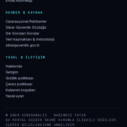
Email Aboneliği
REHBER & KAYNAK
Operasyonel Rehberler
Siber Güvenlik Sözlüğü
Sık Sorulan Sorular
Veri kaynakları & metodoloji
siberguvenlik.gov.tr
YASAL & İLETIŞIM
Hakkında
İletişim
Gizlilik politikası
Çerez politikası
Kullanım koşulları
Yasal uyarı
© 2026 SIBERANALIZ · BAĞIMSIZ YAYIN
BU PORTAL HIÇBIR RESMI KURUMLA ILIŞKILI DEĞILDIR.
İÇERIK BILGILENDIRME AMAÇLIDIR.