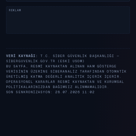
VERI KAYNAĞI:
T.C. SIBER GÜVENLIK BAŞKANLIĞI —
SIBERGUVENLIK.GOV.TR
(ESKI USOM)
BU SAYFA, RESMI KAYNAKTAN ALINAN HAM GÖSTERGE
VERISININ ÜZERINE SIBERANALIZ TARAFINDAN OTOMATIK
ÜRETILMIŞ KATMA DEĞERLI ANALITIK IÇERIK IÇERIR.
OPERASYONEL KARARLAR RESMI KAYNAKTAN VE KURUMSAL
POLITIKALARINIZDAN BAĞIMSIZ ALINMAMALIDIR.
SON SENKRONIZASYON: 28.07.2026 11:02