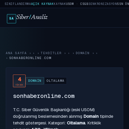
SINIFLANDIRMA
AÇIK KAYNAK
KAYNAK
USOM · CSGB
SENKRONIZASYON
5SN Ö
Siber
/
Analiz
SA
ANA SAYFA
›
TEHDITLER
›
DOMAIN
›
SONHABERONLINE.COM
4
DOMAIN
OLTALAMA
YÜKSEK
sonhaberonline.com
T.C. Siber Güvenlik Başkanlığı (eski USOM)
doğrulanmış beslemesinden alınmış
Domain
tipinde
tehdit göstergesi. Kategori:
Oltalama
. Kritiklik