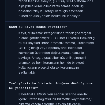
tehdit feed'ine ekleyin, (4) EDR/SIEM platformunda
eşleştirme kuralı oluşturarak temas eden uç
noktaları izleyin. Detaylı liste için sayfadaki
"Önerilen Aksiyonlar" bölümünü inceleyin.
USOM bu kaydı neden yayımladı?
Kayıt, "Oltalama" kategorisinde tehdit göstergesi
olarak işaretlenmiştir. T.C. Siber Güvenlik Başkanlığı
bu tür kayıtları; ihbar, otomatik tarama, uluslararası
CERT iş birliği veya operasyonel istihbarat
kaynakları üzerinden doğrulayarak kamu ile
paylaşır. Amaç, ulusal siber güvenlik direncini
artırmak ve hem kurumların hem de bireysel
kullanıcıların proaktif olarak korunmasını
sağlamaktır.
Yanlışlıkla bu listede olduğumu düşünüyorum,
ne yapabilirim?
SiberAnaliz, USOM veri setinin üzerine analitik
içerik üreten bağımsız bir hizmettir; kayıt ekleme/
çıkarma yetkimiz yoktur. Kaydınızın yanlış