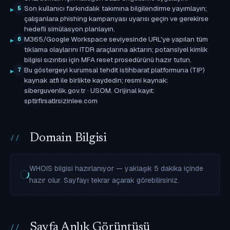
Son kullanıcı farkındalık takımına bilgilendirme yayımlayın;
5
çalışanlara phishing kampanyası uyarısı geçin ve gerekirse
hedefli simülasyon planlayın.
M365/Google Workspace seviyesinde URL'ye yapılan tüm
6
tıklama olaylarını ITDR araçlarına aktarın; potansiyel kimlik
bilgisi sızıntısı için MFA reset prosedürünü hazır tutun.
Bu göstergeyi kurumsal tehdit istihbarat platformuna (TIP)
7
kaynak atfı ile birlikte kaydedin; resmi kaynak:
siberguvenlik.gov.tr · USOM. Orijinal kayıt:
sptlrflrsatlrsizinlee.com
Domain Bilgisi
WHOIS bilgisi hazırlanıyor — yaklaşık 5 dakika içinde
hazır olur. Sayfayı tekrar açarak görebilirsiniz.
Sayfa Anlık Görüntüsü