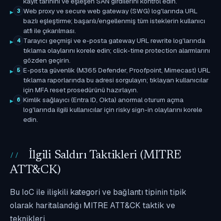
kayıt tarihini ve eşleşen SAN girdilerini kontrol edin.
Web proxy ve secure web gateway (SWG) log'larında URL
3
bazlı eşleştirme; başarılı/engellenmiş tüm isteklerin kullanıcı
atfı ile çıkarılması.
Tarayıcı geçmişi ve e-posta gateway URL rewrite log'larında
4
tıklama olaylarını korele edin; click-time protection alarmlarını
gözden geçirin.
E-posta güvenlik (M365 Defender, Proofpoint, Mimecast) URL
5
tıklama raporlarında bu adresi sorgulayın; tıklayan kullanıcılar
için MFA reset prosedürünü hazırlayın.
Kimlik sağlayıcı (Entra ID, Okta) anormal oturum açma
6
log'larında ilgili kullanıcılar için risky sign-in olaylarını korele
edin.
İlgili Saldırı Taktikleri (MITRE
ATT&CK)
Bu IoC ile ilişkili kategori ve bağlantı tipinin tipik
olarak haritalandığı MITRE ATT&CK taktik ve
teknikleri.