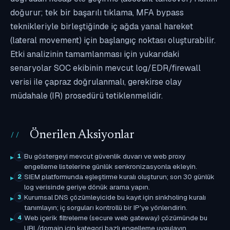
doğurur; tek bir başarılı tıklama, MFA bypass
teknikleriyle birleştiğinde iç ağda yanal hareket
(lateral movement) için başlangıç noktası oluşturabilir.
Etki analizinin tamamlanması için yukarıdaki
senaryolar SOC ekibinin mevcut log/EDR/firewall
verisi ile çapraz doğrulanmalı, gerekirse olay
müdahale (IR) prosedürü tetiklenmelidir.
Önerilen Aksiyonlar
Bu göstergeyi mevcut güvenlik duvarı ve web proxy
1
engelleme listelerine günlük senkronizasyonla ekleyin.
SIEM platformunda eşleştirme kuralı oluşturun; son 30 günlük
2
log verisinde geriye dönük arama yapın.
Kurumsal DNS çözümleyicide bu kayıt için sinkholing kuralı
3
tanımlayın; iç sorguları kontrollü bir IP'ye yönlendirin.
Web içerik filtreleme (secure web gateway) çözümünde bu
4
URL/domain için kategori bazlı engelleme uygulayın.