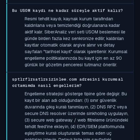
Bu USOM kaydı ne kadar süreyle aktif kalır?
Resmi tehdit kaydı, kaynak kurum tarafından
kaldırılana veya temizlendiği doğrulanana kadar
aktif kalır. SiberAnaliz veri seti USOM beslemesi ile
günde birden fazla kez senkronize edilir; kaldırılan
kayıtlar otomatik olarak arşive alınır ve detay
sayfaları "tarihsel kayıt" olarak işaretlenir. Kurumsal
engelleme politikalarınızda bu kayıt için en az 90
günlük bir gözetim penceresi tutmanız önerilir.
sptlrflrsatlrsizinlee.com adresini kurumsal
ortamımda nasıl engellerim?
Engelleme stratejisi gösterge tipine göre değişir. Bu
kayıt bir alan adı olduğundan: (1) sınır güvenlik
duvarında çıkış kuralı tanımlayın, (2) DNS RPZ veya
secure DNS resolver üzerinde sinkholing uygulayın,
(3) secure web gateway / web filtreleme ürünündeki
tehdit feed'ine ekleyin, (4) EDR/SIEM platformunda
eşleştirme kuralı oluşturarak temas eden uç
noktaları izleyin. Detaylı liste için sayfadaki