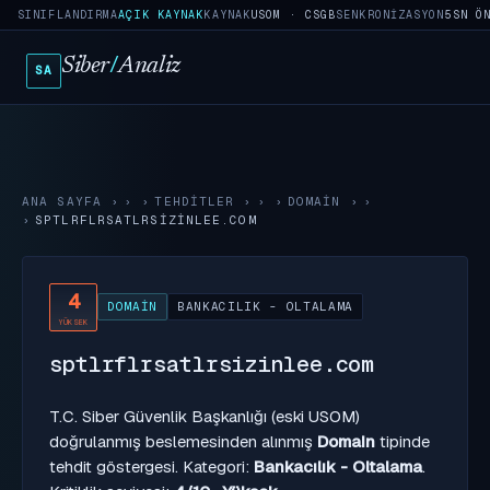
SINIFLANDIRMA
AÇIK KAYNAK
KAYNAK
USOM · CSGB
SENKRONIZASYON
5SN Ö
Siber
/
Analiz
SA
ANA SAYFA
›
TEHDITLER
›
DOMAIN
›
SPTLRFLRSATLRSIZINLEE.COM
4
DOMAIN
BANKACILIK - OLTALAMA
YÜKSEK
sptlrflrsatlrsizinlee.com
T.C. Siber Güvenlik Başkanlığı (eski USOM)
doğrulanmış beslemesinden alınmış
Domain
tipinde
tehdit göstergesi. Kategori:
Bankacılık - Oltalama
.