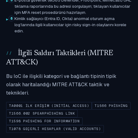
tıklama raporlarında bu adresi sorgulayın; tıklayan kullanıcılar
için MFA reset prosedürünü hazırlayın.
Kimlik sağlayıcı (Entra ID, Okta) anormal oturum açma
6
log'larında ilgili kullanıcılar için risky sign-in olaylarını korele
edin.
İlgili Saldırı Taktikleri (MITRE
ATT&CK)
Bu IoC ile ilişkili kategori ve bağlantı tipinin tipik
olarak haritalandığı MITRE ATT&CK taktik ve
teknikleri.
TA0001 İLK ERIŞIM (INITIAL ACCESS)
T1566 PHISHING
T1566.002 SPEARPHISHING LINK
T1598 PHISHING FOR INFORMATION
T1078 GEÇERLI HESAPLAR (VALID ACCOUNTS)