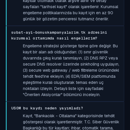
kayıtlar otomatik olarak arşive alınır ve detay
sayfaları "tarihsel kayıt" olarak işaretlenir. Kurumsal
engelleme politikalarınızda bu kayıt için en az 90
günlük bir gözetim penceresi tutmanız önerilir.
subat-ayi-bonuskampanyalarim.tk adresini
kurumsal ortamımda nasıl engellerim?
Engelleme stratejisi gösterge tipine göre değişir. Bu
kayıt bir alan adı olduğundan: (1) sınır güvenlik
duvarında çıkış kuralı tanımlayın, (2) DNS RPZ veya
secure DNS resolver üzerinde sinkholing uygulayın,
(3) secure web gateway / web filtreleme ürünündeki
tehdit feed'ine ekleyin, (4) EDR/SIEM platformunda
eşleştirme kuralı oluşturarak temas eden uç
noktaları izleyin. Detaylı liste için sayfadaki
"Önerilen Aksiyonlar" bölümünü inceleyin.
USOM bu kaydı neden yayımladı?
Kayıt, "Bankacılık - Oltalama" kategorisinde tehdit
göstergesi olarak işaretlenmiştir. T.C. Siber Güvenlik
Başkanlığı bu tür kayıtları; ihbar, otomatik tarama,