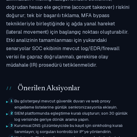
doğrudan hesap ele geçirme (account takeover) riskini
doğurur; tek bir başarılı tıklama, MFA bypass
teknikleriyle birleştiğinde iç ağda yanal hareket
(lateral movement) için başlangıç noktası oluşturabilir.
Etki analizinin tamamlanması için yukarıdaki
senaryolar SOC ekibinin mevcut log/EDR/firewall
verisi ile çapraz doğrulanmalı, gerekirse olay
müdahale (IR) prosedürü tetiklenmelidir.
Önerilen Aksiyonlar
Bu göstergeyi mevcut güvenlik duvarı ve web proxy
1
engelleme listelerine günlük senkronizasyonla ekleyin.
SIEM platformunda eşleştirme kuralı oluşturun; son 30 günlük
2
log verisinde geriye dönük arama yapın.
Kurumsal DNS çözümleyicide bu kayıt için sinkholing kuralı
3
tanımlayın; iç sorguları kontrollü bir IP'ye yönlendirin.