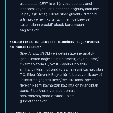
uluslararası CERT iş birliği veya operasyonel
istihbarat kaynakları üzerinden doğrulayarak kamu
ile paylaşır. Amaç, ulusal siber güvenlik direncini
artırmak ve hem kurumların hem de bireysel
kullanıcıların proaktif olarak korunmasını
sağlamaktır.
Yanlışlıkla bu listede olduğumu düşünüyorum,
ne yapabilirim?
SiberAnaliz, USOM veri setinin üzerine analitik
içerik üreten bağımsız bir hizmettir; kayıt ekleme/
çıkarma yetkimiz yoktur. Kaydınızın yanlış
sınıflandırıldığını düşünüyorsanız resmi kaynak olan
T.C. Siber Güvenlik Başkanlığı (siberguvenlik.gov.tr)
ile iletişime geçerek itiraz/temizlik talebi açmanız
gerekir. Resmi kaynaktan kaldırma onaylandıktan
sonra SiberAnaliz veri seti sonraki
senkronizasyonda otomatik olarak
güncellenecektir.
Bu kayıt ilk ne zaman yayımlandı?