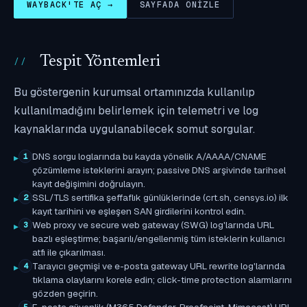
WAYBACK'TE AÇ →
SAYFADA ÖNIZLE
Tespit Yöntemleri
Bu göstergenin kurumsal ortamınızda kullanılıp
kullanılmadığını belirlemek için telemetri ve log
kaynaklarında uygulanabilecek somut sorgular.
DNS sorgu loglarında bu kayda yönelik A/AAAA/CNAME
1
çözümleme isteklerini arayın; passive DNS arşivinde tarihsel
kayıt değişimini doğrulayın.
SSL/TLS sertifika şeffaflık günlüklerinde (crt.sh, censys.io) ilk
2
kayıt tarihini ve eşleşen SAN girdilerini kontrol edin.
Web proxy ve secure web gateway (SWG) log'larında URL
3
bazlı eşleştirme; başarılı/engellenmiş tüm isteklerin kullanıcı
atfı ile çıkarılması.
Tarayıcı geçmişi ve e-posta gateway URL rewrite log'larında
4
tıklama olaylarını korele edin; click-time protection alarmlarını
gözden geçirin.
E-posta güvenlik (M365 Defender, Proofpoint, Mimecast) URL
5