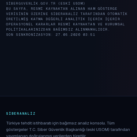
SIBERGUVENLIK.GOV.TR
(ESKI USOM)
BU SAYFA, RESMI KAYNAKTAN ALINAN HAM GÖSTERGE
VERISININ ÜZERINE SIBERANALIZ TARAFINDAN OTOMATIK
ÜRETILMIŞ KATMA DEĞERLI ANALITIK IÇERIK IÇERIR.
OPERASYONEL KARARLAR RESMI KAYNAKTAN VE KURUMSAL
POLITIKALARINIZDAN BAĞIMSIZ ALINMAMALIDIR.
SON SENKRONIZASYON: 27.05.2026 03:51
SIBERANALIZ
Türkiye tehdit istihbaratı için bağımsız analiz konsolu. Tüm
göstergeler T.C. Siber Güvenlik Başkanlığı (eski USOM) tarafından
yayımlanan doğrulanmış verilerden türetilir.