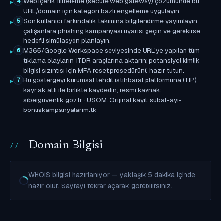
Web içerik filtreleme (secure web gateway) çözümünde bu
4
URL/domain için kategori bazlı engelleme uygulayın.
Son kullanıcı farkındalık takımına bilgilendirme yayımlayın;
5
çalışanlara phishing kampanyası uyarısı geçin ve gerekirse
hedefli simülasyon planlayın.
M365/Google Workspace seviyesinde URL'ye yapılan tüm
6
tıklama olaylarını ITDR araçlarına aktarın; potansiyel kimlik
bilgisi sızıntısı için MFA reset prosedürünü hazır tutun.
Bu göstergeyi kurumsal tehdit istihbarat platformuna (TIP)
7
kaynak atfı ile birlikte kaydedin; resmi kaynak:
siberguvenlik.gov.tr · USOM. Orijinal kayıt: subat-ayi-
bonuskampanyalarim.tk
Domain Bilgisi
WHOIS bilgisi hazırlanıyor — yaklaşık 5 dakika içinde
hazır olur. Sayfayı tekrar açarak görebilirsiniz.