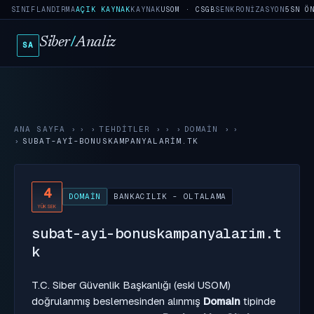
SINIFLANDIRMA
AÇIK KAYNAK
KAYNAK
USOM · CSGB
SENKRONIZASYON
5SN Ö
Siber
/
Analiz
SA
ANA SAYFA
›
TEHDITLER
›
DOMAIN
›
SUBAT-AYI-BONUSKAMPANYALARIM.TK
4
DOMAIN
BANKACILIK - OLTALAMA
YÜKSEK
subat-ayi-bonuskampanyalarim.t
k
T.C. Siber Güvenlik Başkanlığı (eski USOM)
doğrulanmış beslemesinden alınmış
Domain
tipinde