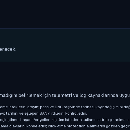
nenecek.
madığını belirlemek için telemetri ve log kaynaklarında uyg
isteklerini arayın; passive DNS arşivinde tarihsel kayıt değişimini doğ
yıt tarihini ve eşleşen SAN girdilerini kontrol edin.
ştirme; başarılı/engellenmiş tüm isteklerin kullanıcı atfı ile çıkarılması.
ama olaylarını korele edin; click-time protection alarmlarını gözden geçir