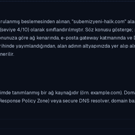
rulanmış beslemesinden alınan, "subemizyeni-halk.com" alan a
(seviye 4/10) olarak sınıflandırılmıştır. Söz konusu gösterge; 
asyonunuza göre ağ kenarında, e-posta gateway katmanında ve
rihinde yayımlandığından, alan adının altyapınızda yer alıp a
erilir.
imde tanımlanmış bir ağ kaynağıdır (örn. example.com). Domai
Response Policy Zone) veya secure DNS resolver, domain bazl