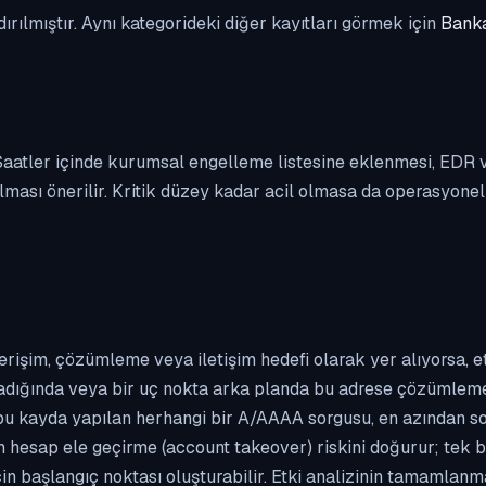
dırılmıştır. Aynı kategorideki diğer kayıtları görmek için
Banka
. Saatler içinde kurumsal engelleme listesine eklenmesi, EDR
ası önerilir. Kritik düzey kadar acil olmasa da operasyonel ön
erişim, çözümleme veya iletişim hedefi olarak yer alıyorsa, 
kladığında veya bir uç nokta arka planda bu adrese çözümleme t
 bu kayda yapılan herhangi bir A/AAAA sorgusu, en azından so
n hesap ele geçirme (account takeover) riskini doğurur; tek b
çin başlangıç noktası oluşturabilir. Etki analizinin tamamlan