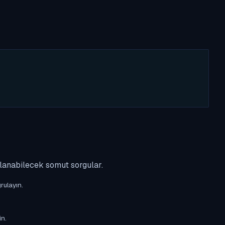
ulanabilecek somut sorgular.
rulayın.
in.