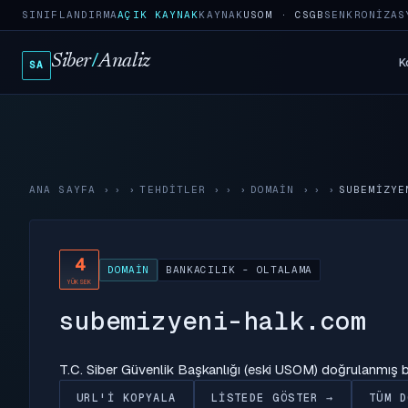
SINIFLANDIRMA
AÇIK KAYNAK
KAYNAK
USOM · CSGB
SENKRONIZAS
Siber
/
Analiz
K
SA
ANA SAYFA
›
TEHDITLER
›
DOMAIN
›
SUBEMIZYE
4
DOMAIN
BANKACILIK - OLTALAMA
YÜKSEK
subemizyeni-halk.com
T.C. Siber Güvenlik Başkanlığı (eski USOM) doğrulanmış
URL'I KOPYALA
LISTEDE GÖSTER →
TÜM D