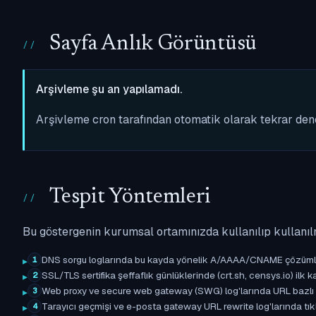
Sayfa Anlık Görüntüsü
Arşivleme şu an yapılamadı.
Arşivleme cron tarafından otomatik olarak tekrar de
Tespit Yöntemleri
Bu göstergenin kurumsal ortamınızda kullanılıp kullanıl
DNS sorgu loglarında bu kayda yönelik A/AAAA/CNAME çözümleme 
1
SSL/TLS sertifika şeffaflık günlüklerinde (crt.sh, censys.io) ilk ka
2
Web proxy ve secure web gateway (SWG) log'larında URL bazlı eşle
3
Tarayıcı geçmişi ve e-posta gateway URL rewrite log'larında tıkl
4