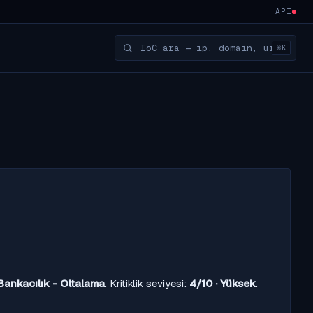
API
⌘K
Bankacılık - Oltalama
. Kritiklik seviyesi:
4/10 · Yüksek
.