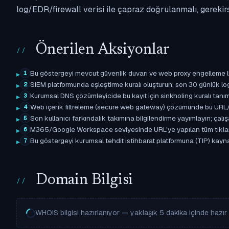
log/EDR/firewall verisi ile çapraz doğrulanmalı, gerekir
Önerilen Aksiyonlar
Bu göstergeyi mevcut güvenlik duvarı ve web proxy engelleme l
1
SIEM platformunda eşleştirme kuralı oluşturun; son 30 günlük l
2
Kurumsal DNS çözümleyicide bu kayıt için sinkholing kuralı tanımla
3
Web içerik filtreleme (secure web gateway) çözümünde bu URL/d
4
Son kullanıcı farkındalık takımına bilgilendirme yayımlayın; çal
5
M365/Google Workspace seviyesinde URL'ye yapılan tüm tıklama ol
6
Bu göstergeyi kurumsal tehdit istihbarat platformuna (TIP) kayna
7
Domain Bilgisi
WHOIS bilgisi hazırlanıyor — yaklaşık 5 dakika içinde hazır o