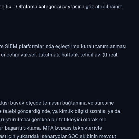
cılık - Oltalama kategorisi sayfasına
göz atabilirsiniz.
 ve SIEM platformlarında eşleştirme kuralı tanımlanması
celiği yüksek tutulmalı, haftalık tehdit avı (threat
etkisi büyük ölçüde temasın bağlamına ve süresine
alebi gönderdiğinde, ya kimlik bilgisi sızıntısı ya da
ruşturulması gereken bir tetikleyici olarak ele
ir başarılı tıklama, MFA bypass teknikleriyle
ması için yukarıdaki senaryolar SOC ekibinin mevcut