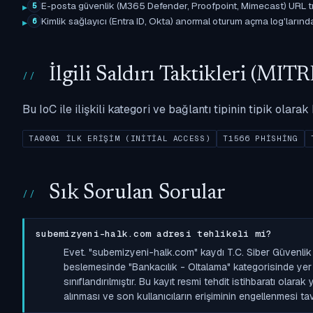
E-posta güvenlik (M365 Defender, Proofpoint, Mimecast) URL tıkl
5
Kimlik sağlayıcı (Entra ID, Okta) anormal oturum açma log'larında il
6
İlgili Saldırı Taktikleri (M
Bu IoC ile ilişkili kategori ve bağlantı tipinin tipik olar
TA0001 İLK ERIŞIM (INITIAL ACCESS)
T1566 PHISHING
Sık Sorulan Sorular
subemizyeni-halk.com adresi tehlikeli mi?
Evet. "subemizyeni-halk.com" kaydı T.C. Siber Güvenlik
beslemesinde "Bankacılık - Oltalama" kategorisinde yer a
sınıflandırılmıştır. Bu kayıt resmi tehdit istihbaratı olara
alınması ve son kullanıcıların erişiminin engellenmesi tavs