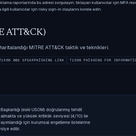
ama raporlarında bu adresi sorgulayın; tıklayan kullanıcılar için MFA res
gili kullanıcılar için risky sign-in olaylarını korele edin.
ITRE ATT&CK)
ak haritalandığı MITRE ATT&CK taktik ve teknikleri.
T1566.002 SPEARPHISHING LINK
T1598 PHISHING FOR INFORMATI
 Başkanlığı (eski USOM) doğrulanmış tehdit
lmakta ve yüksek kritiklik seviyesi (4/10) ile
k yayımlandığı için kurumsal engelleme listelerine
iye edilir.