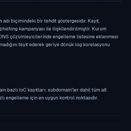
dı biçimindeki bir tehdit göstergesidir. Kayıt,
phishing kampanyası ile ilişkilendirilmiştir. Kurum
 DNS çözümleyicilerinde engelleme listesine eklenmesi
lmadığını teyit ederek geriye dönük log korelasyonu
n bazlı IoC kayıtları; subdomain'ler dahil tüm alt
ı engelleme için en uygun kontrol noktasıdır.