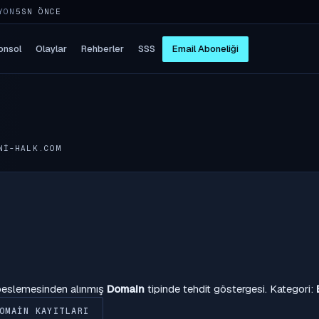
YON
5SN ÖNCE
onsol
Olaylar
Rehberler
SSS
Email Aboneliği
NI-HALK.COM
 beslemesinden alınmış
Domain
tipinde tehdit göstergesi. Kategori:
OMAIN KAYITLARI