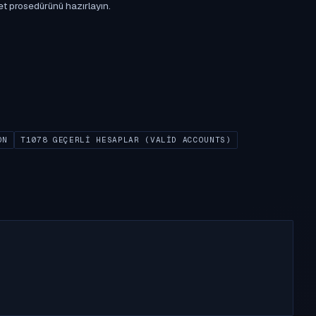
et prosedürünü hazırlayın.
ON
T1078 GEÇERLI HESAPLAR (VALID ACCOUNTS)