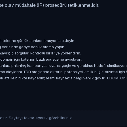
se olay müdahale (IR) prosedürü tetiklenmelidir.
istelerine günlük senkronizasyonla ekleyin.
og verisinde geriye dönük arama yapın.
yın; iç sorguları kontrollü bir IP'ye yönlendirin.
omain için kategori bazlı engelleme uygulayın.
ışanlara phishing kampanyası uyarısı geçin ve gerekirse hedefli simülasyon
aylarını ITDR araçlarına aktarın; potansiyel kimlik bilgisi sızıntısı için
k atfı ile birlikte kaydedin; resmi kaynak: siberguvenlik.gov.tr · USOM. Or
lur. Sayfayı tekrar açarak görebilirsiniz.