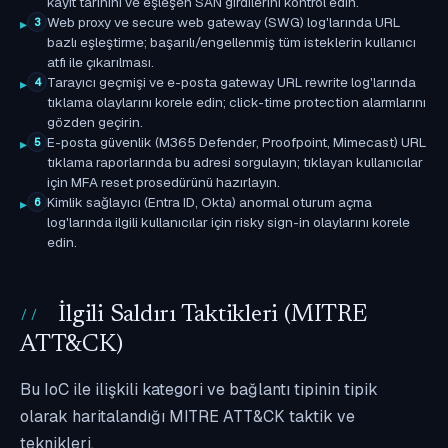
kayıt tarihini ve eşleşen SAN girdilerini kontrol edin.
Web proxy ve secure web gateway (SWG) log'larında URL
3
bazlı eşleştirme; başarılı/engellenmiş tüm isteklerin kullanıcı
atfı ile çıkarılması.
Tarayıcı geçmişi ve e-posta gateway URL rewrite log'larında
4
tıklama olaylarını korele edin; click-time protection alarmlarını
gözden geçirin.
E-posta güvenlik (M365 Defender, Proofpoint, Mimecast) URL
5
tıklama raporlarında bu adresi sorgulayın; tıklayan kullanıcılar
için MFA reset prosedürünü hazırlayın.
Kimlik sağlayıcı (Entra ID, Okta) anormal oturum açma
6
log'larında ilgili kullanıcılar için risky sign-in olaylarını korele
edin.
İlgili Saldırı Taktikleri (MITRE
ATT&CK)
Bu IoC ile ilişkili kategori ve bağlantı tipinin tipik
olarak haritalandığı MITRE ATT&CK taktik ve
teknikleri.