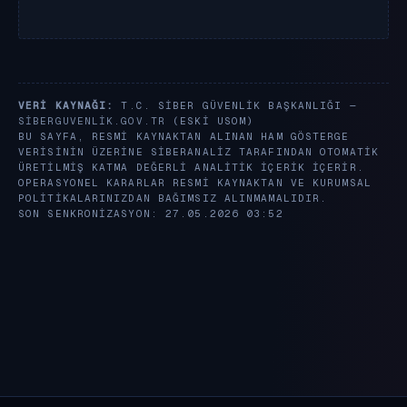
VERI KAYNAĞI:
T.C. SIBER GÜVENLIK BAŞKANLIĞI —
SIBERGUVENLIK.GOV.TR
(ESKI USOM)
BU SAYFA, RESMI KAYNAKTAN ALINAN HAM GÖSTERGE
VERISININ ÜZERINE SIBERANALIZ TARAFINDAN OTOMATIK
ÜRETILMIŞ KATMA DEĞERLI ANALITIK IÇERIK IÇERIR.
OPERASYONEL KARARLAR RESMI KAYNAKTAN VE KURUMSAL
POLITIKALARINIZDAN BAĞIMSIZ ALINMAMALIDIR.
SON SENKRONIZASYON: 27.05.2026 03:52