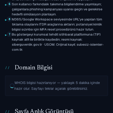
Son kullanıcı farkındalık takımına bilgilendirme yayımlayın;
5
çalışanlara phishing kampanyası uyarısı geçin ve gerekirse
hedefli simülasyon planlayın.
M365/Google Workspace seviyesinde URL'ye yapılan tüm
6
tıklama olaylarını ITDR araçlarına aktarın; potansiyel kimlik
bilgisi sızıntısı için MFA reset prosedürünü hazır tutun.
Bu göstergeyi kurumsal tehdit istihbarat platformuna (TIP)
7
kaynak atfı ile birlikte kaydedin; resmi kaynak:
siberguvenlik.gov.tr · USOM. Orijinal kayıt: subesiz-islemler-
com.tk
Domain Bilgisi
WHOIS bilgisi hazırlanıyor — yaklaşık 5 dakika içinde
hazır olur. Sayfayı tekrar açarak görebilirsiniz.
Sayfa Anlık Görüntüsü