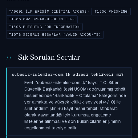
TA0001 İLK ERIŞIM (INITIAL ACCESS)
T1566 PHISHING
T1566.002 SPEARPHISHING LINK
T1598 PHISHING FOR INFORMATION
T1078 GEÇERLI HESAPLAR (VALID ACCOUNTS)
Sık Sorulan Sorular
subesiz-islemler-com.tk adresi tehlikeli mi?
Evet. "subesiz-islemler-com.tk" kaydı T.C. Siber
Güvenlik Başkanlığı (eski USOM) doğrulanmış tehdit
beslemesinde "Bankacılık - Oltalama" kategorisinde
yer almakta ve yüksek kritiklik seviyesi (4/10) ile
sınıflandırılmıştır. Bu kayıt resmi tehdit istihbaratı
olarak yayımlandığı için kurumsal engelleme
listelerine alınması ve son kullanıcıların erişiminin
engellenmesi tavsiye edilir.