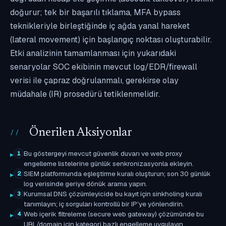
doğurur; tek bir başarılı tıklama, MFA bypass
teknikleriyle birleştiğinde iç ağda yanal hareket
(lateral movement) için başlangıç noktası oluşturabilir.
Etki analizinin tamamlanması için yukarıdaki
senaryolar SOC ekibinin mevcut log/EDR/firewall
verisi ile çapraz doğrulanmalı, gerekirse olay
müdahale (IR) prosedürü tetiklenmelidir.
Önerilen Aksiyonlar
Bu göstergeyi mevcut güvenlik duvarı ve web proxy
1
engelleme listelerine günlük senkronizasyonla ekleyin.
SIEM platformunda eşleştirme kuralı oluşturun; son 30 günlük
2
log verisinde geriye dönük arama yapın.
Kurumsal DNS çözümleyicide bu kayıt için sinkholing kuralı
3
tanımlayın; iç sorguları kontrollü bir IP'ye yönlendirin.
Web içerik filtreleme (secure web gateway) çözümünde bu
4
URL/domain için kategori bazlı engelleme uygulayın.