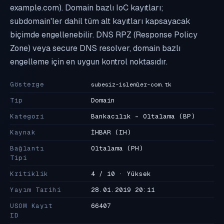
example.com). Domain bazlı IoC kayıtları;
subdomain'ler dahil tüm alt kayıtları kapsayacak
biçimde engellenebilir. DNS RPZ (Response Policy
Zone) veya secure DNS resolver, domain bazlı
engelleme için en uygun kontrol noktasıdır.
Gösterge
subesiz-islemler-com.tk
Tip
Domain
Kategori
Bankacılık - Oltalama
(BP)
Kaynak
İHBAR
(IH)
Bağlantı
Oltalama
(PH)
Tipi
Kritiklik
4 / 10 · Yüksek
Yayım Tarihi
28.01.2019 20:11
USOM Kayıt
66407
ID