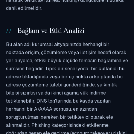
haftalık tehdit avı (threat hunting) döngüsüne mutlaka
dahil edilmelidir.
Bağlam ve Etki Analizi
Bu alan adı kurumsal altyapınızda herhangi bir
noktada erişim, çözümleme veya iletişim hedefi olarak
yer alıyorsa, etkisi büyük ölçüde temasın bağlamına ve
süresine bağlıdır. Tipik bir senaryoda; bir kullanıcı bu
adrese tıkladığında veya bir uç nokta arka planda bu
adrese çözümleme talebi gönderdiğinde, ya kimlik
bilgisi sızıntısı ya da ikinci aşama yük indirme
tetiklenebilir. DNS log'larında bu kayda yapılan
herhangi bir A/AAAA sorgusu, en azından
soruşturulması gereken bir tetikleyici olarak ele
alınmalıdır. Phishing kategorisindeki etkilenme,
doğrudan hesap ele geçirme (account takeover) riskini