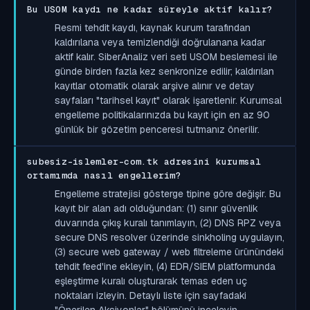
Bu USOM kaydı ne kadar süreyle aktif kalır?
Resmi tehdit kaydı, kaynak kurum tarafından
kaldırılana veya temizlendiği doğrulanana kadar
aktif kalır. SiberAnaliz veri seti USOM beslemesi ile
günde birden fazla kez senkronize edilir; kaldırılan
kayıtlar otomatik olarak arşive alınır ve detay
sayfaları "tarihsel kayıt" olarak işaretlenir. Kurumsal
engelleme politikalarınızda bu kayıt için en az 90
günlük bir gözetim penceresi tutmanız önerilir.
subesiz-islemler-com.tk adresini kurumsal
ortamımda nasıl engellerim?
Engelleme stratejisi gösterge tipine göre değişir. Bu
kayıt bir alan adı olduğundan: (1) sınır güvenlik
duvarında çıkış kuralı tanımlayın, (2) DNS RPZ veya
secure DNS resolver üzerinde sinkholing uygulayın,
(3) secure web gateway / web filtreleme ürünündeki
tehdit feed'ine ekleyin, (4) EDR/SIEM platformunda
eşleştirme kuralı oluşturarak temas eden uç
noktaları izleyin. Detaylı liste için sayfadaki
"Önerilen Aksiyonlar" bölümünü inceleyin.