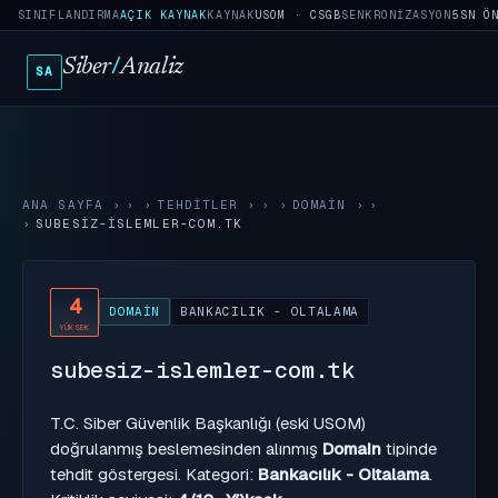
SINIFLANDIRMA
AÇIK KAYNAK
KAYNAK
USOM · CSGB
SENKRONIZASYON
5SN Ö
Siber
/
Analiz
SA
ANA SAYFA
›
TEHDITLER
›
DOMAIN
›
SUBESIZ-ISLEMLER-COM.TK
4
DOMAIN
BANKACILIK - OLTALAMA
YÜKSEK
subesiz-islemler-com.tk
T.C. Siber Güvenlik Başkanlığı (eski USOM)
doğrulanmış beslemesinden alınmış
Domain
tipinde
tehdit göstergesi. Kategori:
Bankacılık - Oltalama
.