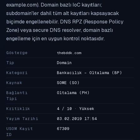
example.com). Domain bazlı IoC kayıtları;
subdomain'ler dahil tüm alt kayıtları kapsayacak
biçimde engellenebilir. DNS RPZ (Response Policy
Zone) veya secure DNS resolver, domain bazlı
engelleme için en uygun kontrol noktasıdır.
Gösterge
thebddk.com
Tip
Domain
Kategori
Bankacılık - Oltalama
(BP)
Kaynak
SOME
(SO)
Bağlantı
Oltalama
(PH)
Tipi
Kritiklik
4 / 10 · Yüksek
Yayım Tarihi
03.02.2019 17:54
USOM Kayıt
67309
ID