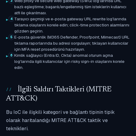
Web proxy ve secure web gateway (SWG) log'larında URL
3
bazlı eşleştirme; başarılı/engellenmiş tüm isteklerin kullanıcı
atfı ile çıkarılması.
Tarayıcı geçmişi ve e-posta gateway URL rewrite log'larında
4
tıklama olaylarını korele edin; click-time protection alarmlarını
gözden geçirin.
E-posta güvenlik (M365 Defender, Proofpoint, Mimecast) URL
5
tıklama raporlarında bu adresi sorgulayın; tıklayan kullanıcılar
için MFA reset prosedürünü hazırlayın.
Kimlik sağlayıcı (Entra ID, Okta) anormal oturum açma
6
log'larında ilgili kullanıcılar için risky sign-in olaylarını korele
edin.
İlgili Saldırı Taktikleri (MITRE
ATT&CK)
Bu IoC ile ilişkili kategori ve bağlantı tipinin tipik
olarak haritalandığı MITRE ATT&CK taktik ve
teknikleri.