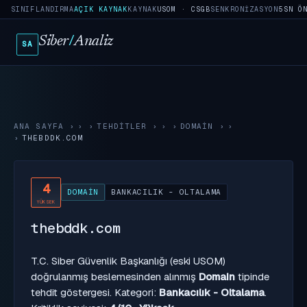
SINIFLANDIRMA
AÇIK KAYNAK
KAYNAK
USOM · CSGB
SENKRONIZASYON
5SN Ö
Siber
/
Analiz
SA
ANA SAYFA
›
TEHDITLER
›
DOMAIN
›
THEBDDK.COM
4
DOMAIN
BANKACILIK - OLTALAMA
YÜKSEK
thebddk.com
T.C. Siber Güvenlik Başkanlığı (eski USOM)
doğrulanmış beslemesinden alınmış
Domain
tipinde
tehdit göstergesi. Kategori:
Bankacılık - Oltalama
.