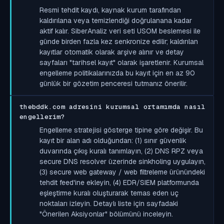
Resmi tehdit kaydı, kaynak kurum tarafından
kaldırılana veya temizlendiği doğrulanana kadar
aktif kalır. SiberAnaliz veri seti USOM beslemesi ile
günde birden fazla kez senkronize edilir; kaldırılan
kayıtlar otomatik olarak arşive alınır ve detay
sayfaları "tarihsel kayıt" olarak işaretlenir. Kurumsal
engelleme politikalarınızda bu kayıt için en az 90
günlük bir gözetim penceresi tutmanız önerilir.
thebddk.com adresini kurumsal ortamımda nasıl
engellerim?
Engelleme stratejisi gösterge tipine göre değişir. Bu
kayıt bir alan adı olduğundan: (1) sınır güvenlik
duvarında çıkış kuralı tanımlayın, (2) DNS RPZ veya
secure DNS resolver üzerinde sinkholing uygulayın,
(3) secure web gateway / web filtreleme ürünündeki
tehdit feed'ine ekleyin, (4) EDR/SIEM platformunda
eşleştirme kuralı oluşturarak temas eden uç
noktaları izleyin. Detaylı liste için sayfadaki
"Önerilen Aksiyonlar" bölümünü inceleyin.