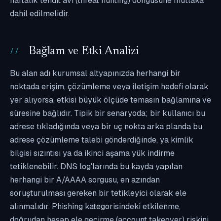
haftalık tehdit avı (threat hunting) döngüsüne mutlaka
dahil edilmelidir.
Bağlam ve Etki Analizi
Bu alan adı kurumsal altyapınızda herhangi bir
noktada erişim, çözümleme veya iletişim hedefi olarak
yer alıyorsa, etkisi büyük ölçüde temasın bağlamına ve
süresine bağlıdır. Tipik bir senaryoda; bir kullanıcı bu
adrese tıkladığında veya bir uç nokta arka planda bu
adrese çözümleme talebi gönderdiğinde, ya kimlik
bilgisi sızıntısı ya da ikinci aşama yük indirme
tetiklenebilir. DNS log'larında bu kayda yapılan
herhangi bir A/AAAA sorgusu, en azından
soruşturulması gereken bir tetikleyici olarak ele
alınmalıdır. Phishing kategorisindeki etkilenme,
doğrudan hesap ele geçirme (account takeover) riskini