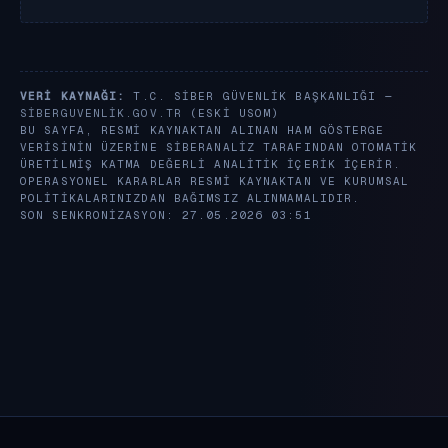
VERI KAYNAĞI:
T.C. SIBER GÜVENLIK BAŞKANLIĞI —
SIBERGUVENLIK.GOV.TR
(ESKI USOM)
BU SAYFA, RESMI KAYNAKTAN ALINAN HAM GÖSTERGE
VERISININ ÜZERINE SIBERANALIZ TARAFINDAN OTOMATIK
ÜRETILMIŞ KATMA DEĞERLI ANALITIK IÇERIK IÇERIR.
OPERASYONEL KARARLAR RESMI KAYNAKTAN VE KURUMSAL
POLITIKALARINIZDAN BAĞIMSIZ ALINMAMALIDIR.
SON SENKRONIZASYON: 27.05.2026 03:51