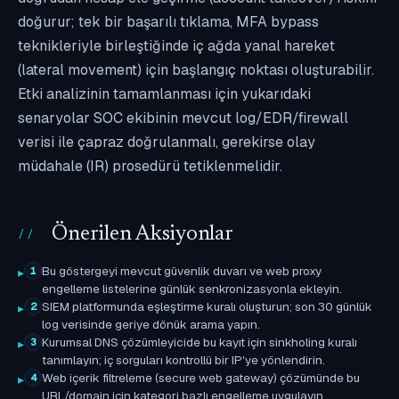
doğurur; tek bir başarılı tıklama, MFA bypass
teknikleriyle birleştiğinde iç ağda yanal hareket
(lateral movement) için başlangıç noktası oluşturabilir.
Etki analizinin tamamlanması için yukarıdaki
senaryolar SOC ekibinin mevcut log/EDR/firewall
verisi ile çapraz doğrulanmalı, gerekirse olay
müdahale (IR) prosedürü tetiklenmelidir.
Önerilen Aksiyonlar
Bu göstergeyi mevcut güvenlik duvarı ve web proxy
1
engelleme listelerine günlük senkronizasyonla ekleyin.
SIEM platformunda eşleştirme kuralı oluşturun; son 30 günlük
2
log verisinde geriye dönük arama yapın.
Kurumsal DNS çözümleyicide bu kayıt için sinkholing kuralı
3
tanımlayın; iç sorguları kontrollü bir IP'ye yönlendirin.
Web içerik filtreleme (secure web gateway) çözümünde bu
4
URL/domain için kategori bazlı engelleme uygulayın.