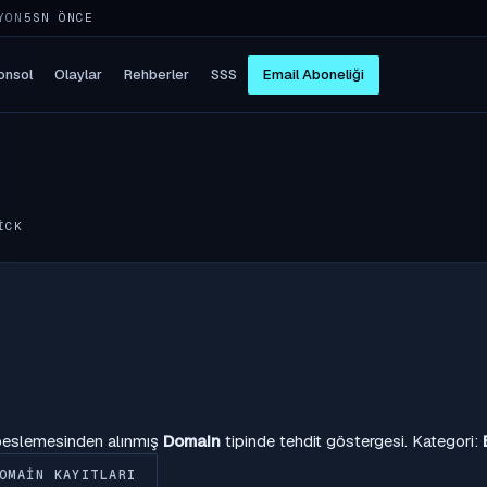
YON
5SN ÖNCE
onsol
Olaylar
Rehberler
SSS
Email Aboneliği
ICK
 beslemesinden alınmış
Domain
tipinde tehdit göstergesi. Kategori:
OMAIN KAYITLARI