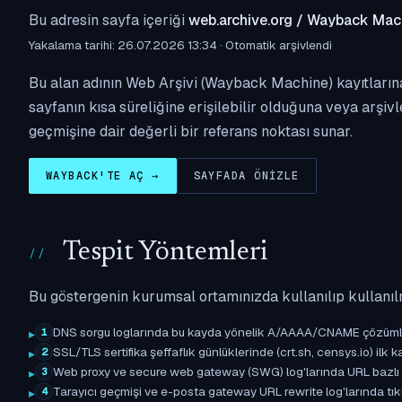
Bu adresin sayfa içeriği
web.archive.org / Wayback Mac
Yakalama tarihi: 26.07.2026 13:34 · Otomatik arşivlendi
Bu alan adının Web Arşivi (Wayback Machine) kayıtların
sayfanın kısa süreliğine erişilebilir olduğuna veya arşivl
geçmişine dair değerli bir referans noktası sunar.
WAYBACK'TE AÇ →
SAYFADA ÖNIZLE
Tespit Yöntemleri
Bu göstergenin kurumsal ortamınızda kullanılıp kullanıl
DNS sorgu loglarında bu kayda yönelik A/AAAA/CNAME çözümleme 
1
SSL/TLS sertifika şeffaflık günlüklerinde (crt.sh, censys.io) ilk ka
2
Web proxy ve secure web gateway (SWG) log'larında URL bazlı eşle
3
Tarayıcı geçmişi ve e-posta gateway URL rewrite log'larında tıkl
4