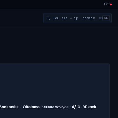
API
⌘K
Bankacılık - Oltalama
. Kritiklik seviyesi:
4/10 · Yüksek
.