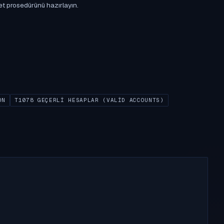
et prosedürünü hazırlayın.
ON
T1078 GEÇERLI HESAPLAR (VALID ACCOUNTS)