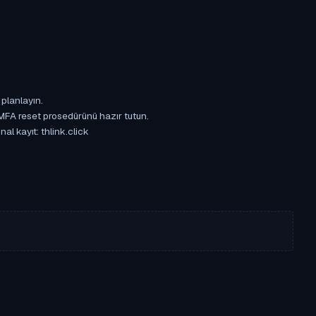
 planlayın.
 MFA reset prosedürünü hazır tutun.
al kayıt: thlink.click