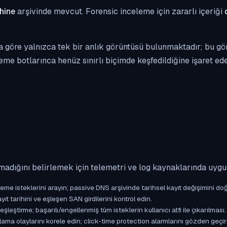
hine
arşivinde mevcut. Forensic inceleme için zararlı içeriği
a göre yalnızca tek bir anlık görüntüsü bulunmaktadır; bu g
eme botlarınca henüz sınırlı biçimde keşfedildiğine işaret edeb
madığını belirlemek için telemetri ve log kaynaklarında uyg
isteklerini arayın; passive DNS arşivinde tarihsel kayıt değişimini doğ
yıt tarihini ve eşleşen SAN girdilerini kontrol edin.
ştirme; başarılı/engellenmiş tüm isteklerin kullanıcı atfı ile çıkarılması.
ama olaylarını korele edin; click-time protection alarmlarını gözden geçir