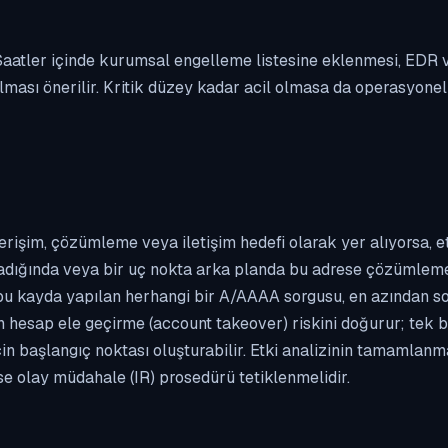
. Saatler içinde kurumsal engelleme listesine eklenmesi, EDR
ası önerilir. Kritik düzey kadar acil olmasa da operasyonel ön
erişim, çözümleme veya iletişim hedefi olarak yer alıyorsa, 
kladığında veya bir uç nokta arka planda bu adrese çözümleme t
 bu kayda yapılan herhangi bir A/AAAA sorgusu, en azından so
n hesap ele geçirme (account takeover) riskini doğurur; tek b
çin başlangıç noktası oluşturabilir. Etki analizinin tamamlan
se olay müdahale (IR) prosedürü tetiklenmelidir.