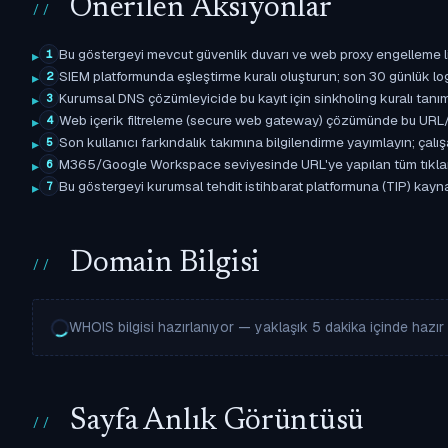
Önerilen Aksiyonlar
Bu göstergeyi mevcut güvenlik duvarı ve web proxy engelleme l
1
SIEM platformunda eşleştirme kuralı oluşturun; son 30 günlük l
2
Kurumsal DNS çözümleyicide bu kayıt için sinkholing kuralı tanımla
3
Web içerik filtreleme (secure web gateway) çözümünde bu URL/d
4
Son kullanıcı farkındalık takımına bilgilendirme yayımlayın; çal
5
M365/Google Workspace seviyesinde URL'ye yapılan tüm tıklama ol
6
Bu göstergeyi kurumsal tehdit istihbarat platformuna (TIP) kaynak 
7
Domain Bilgisi
WHOIS bilgisi hazırlanıyor — yaklaşık 5 dakika içinde hazır o
Sayfa Anlık Görüntüsü