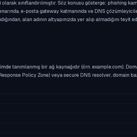
 olarak sınıflandırılmıştır. Söz konusu gösterge; phishing kamp
enarında, e-posta gateway katmanında ve DNS çözümleyicileri
ından, alan adının altyapınızda yer alıp almadığını teyit e
imde tanımlanmış bir ağ kaynağıdır (örn. example.com). Domai
Response Policy Zone) veya secure DNS resolver, domain bazl