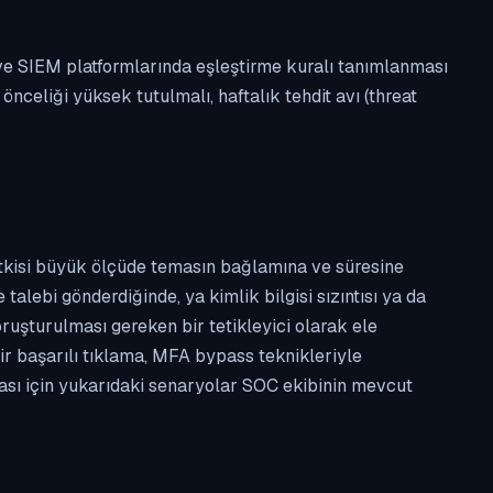
 ve SIEM platformlarında eşleştirme kuralı tanımlanması
celiği yüksek tutulmalı, haftalık tehdit avı (threat
etkisi büyük ölçüde temasın bağlamına ve süresine
alebi gönderdiğinde, ya kimlik bilgisi sızıntısı ya da
ruşturulması gereken bir tetikleyici olarak ele
ir başarılı tıklama, MFA bypass teknikleriyle
ması için yukarıdaki senaryolar SOC ekibinin mevcut