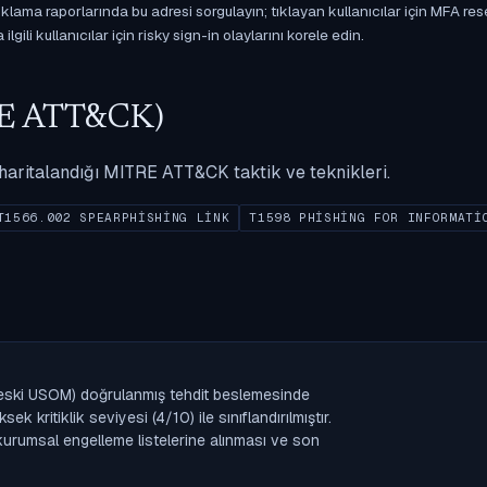
ama raporlarında bu adresi sorgulayın; tıklayan kullanıcılar için MFA res
gili kullanıcılar için risky sign-in olaylarını korele edin.
ITRE ATT&CK)
ak haritalandığı MITRE ATT&CK taktik ve teknikleri.
T1566.002 SPEARPHISHING LINK
T1598 PHISHING FOR INFORMATI
ı (eski USOM) doğrulanmış tehdit beslemesinde
 kritiklik seviyesi (4/10) ile sınıflandırılmıştır.
n kurumsal engelleme listelerine alınması ve son