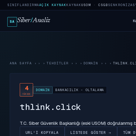
SINIFLANDIRMA
AÇIK KAYNAK
KAYNAK
USOM · CSGB
SENKRONIZAS
Siber
/
Analiz
K
SA
ANA SAYFA
›
TEHDITLER
›
DOMAIN
›
THLINK.CL
4
DOMAIN
BANKACILIK - OLTALAMA
YÜKSEK
thlink.click
T.C. Siber Güvenlik Başkanlığı (eski USOM) doğrulanmış
URL'I KOPYALA
LISTEDE GÖSTER →
TÜM D