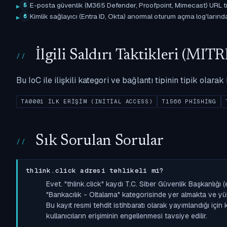
E-posta güvenlik (M365 Defender, Proofpoint, Mimecast) URL tıkl
5
Kimlik sağlayıcı (Entra ID, Okta) anormal oturum açma log'larında il
6
İlgili Saldırı Taktikleri (M
Bu IoC ile ilişkili kategori ve bağlantı tipinin tipik olar
TA0001 İLK ERIŞIM (INITIAL ACCESS)
T1566 PHISHING
Sık Sorulan Sorular
thlink.click adresi tehlikeli mi?
Evet. "thlink.click" kaydı T.C. Siber Güvenlik Başkanlığ
"Bankacılık - Oltalama" kategorisinde yer almakta ve yüksek
Bu kayıt resmi tehdit istihbaratı olarak yayımlandığı içi
kullanıcıların erişiminin engellenmesi tavsiye edilir.