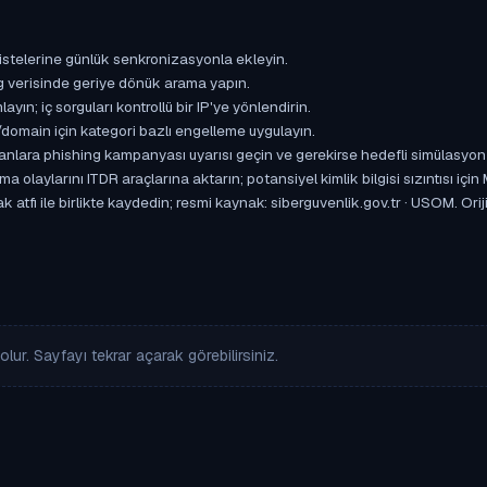
istelerine günlük senkronizasyonla ekleyin.
og verisinde geriye dönük arama yapın.
yın; iç sorguları kontrollü bir IP'ye yönlendirin.
omain için kategori bazlı engelleme uygulayın.
ışanlara phishing kampanyası uyarısı geçin ve gerekirse hedefli simülasyon
aylarını ITDR araçlarına aktarın; potansiyel kimlik bilgisi sızıntısı için
atfı ile birlikte kaydedin; resmi kaynak: siberguvenlik.gov.tr · USOM. Orijin
lur. Sayfayı tekrar açarak görebilirsiniz.