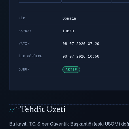
Domain
TIP
İHBAR
KAYNAK
08.07.2026 07:29
YAYIM
08.07.2026 10:58
İLK GÖRÜLME
DURUM
AKTIF
Tehdit Özeti
Bu kayıt; T.C. Siber Güvenlik Başkanlığı (eski USOM) doğr