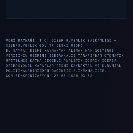
VERI KAYNAĞI:
T.C. SIBER GÜVENLIK BAŞKANLIĞI —
SIBERGUVENLIK.GOV.TR
(ESKI USOM)
BU SAYFA, RESMI KAYNAKTAN ALINAN HAM GÖSTERGE
VERISININ ÜZERINE SIBERANALIZ TARAFINDAN OTOMATIK
ÜRETILMIŞ KATMA DEĞERLI ANALITIK IÇERIK IÇERIR.
OPERASYONEL KARARLAR RESMI KAYNAKTAN VE KURUMSAL
POLITIKALARINIZDAN BAĞIMSIZ ALINMAMALIDIR.
SON SENKRONIZASYON: 27.05.2026 03:52