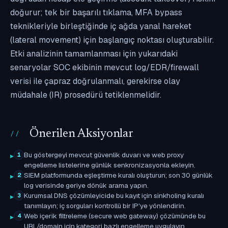
doğurur; tek bir başarılı tıklama, MFA bypass
teknikleriyle birleştiğinde iç ağda yanal hareket
(lateral movement) için başlangıç noktası oluşturabilir.
Etki analizinin tamamlanması için yukarıdaki
senaryolar SOC ekibinin mevcut log/EDR/firewall
verisi ile çapraz doğrulanmalı, gerekirse olay
müdahale (IR) prosedürü tetiklenmelidir.
Önerilen Aksiyonlar
Bu göstergeyi mevcut güvenlik duvarı ve web proxy
1
engelleme listelerine günlük senkronizasyonla ekleyin.
SIEM platformunda eşleştirme kuralı oluşturun; son 30 günlük
2
log verisinde geriye dönük arama yapın.
Kurumsal DNS çözümleyicide bu kayıt için sinkholing kuralı
3
tanımlayın; iç sorguları kontrollü bir IP'ye yönlendirin.
Web içerik filtreleme (secure web gateway) çözümünde bu
4
URL/domain için kategori bazlı engelleme uygulayın.