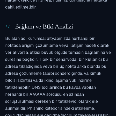
haftalık tehdit avı (threat hunting) döngüsüne mutlaka
dahil edilmelidir.
Bağlam ve Etki Analizi
Bu alan adı kurumsal altyapınızda herhangi bir
noktada erişim, çözümleme veya iletişim hedefi olarak
yer alıyorsa, etkisi büyük ölçüde temasın bağlamına ve
süresine bağlıdır. Tipik bir senaryoda; bir kullanıcı bu
adrese tıkladığında veya bir uç nokta arka planda bu
adrese çözümleme talebi gönderdiğinde, ya kimlik
bilgisi sızıntısı ya da ikinci aşama yük indirme
tetiklenebilir. DNS log'larında bu kayda yapılan
herhangi bir A/AAAA sorgusu, en azından
soruşturulması gereken bir tetikleyici olarak ele
alınmalıdır. Phishing kategorisindeki etkilenme,
doğrudan hesap ele geçirme (account takeover) riskini