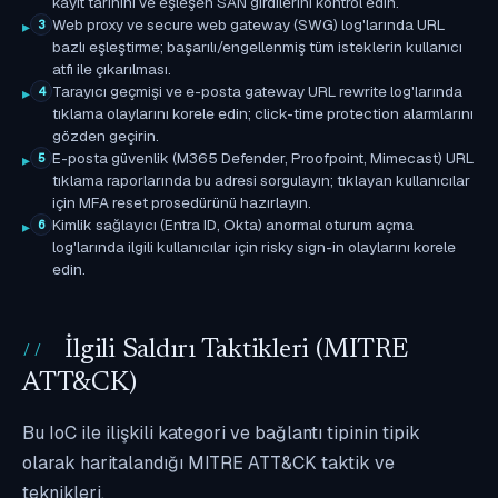
kayıt tarihini ve eşleşen SAN girdilerini kontrol edin.
Web proxy ve secure web gateway (SWG) log'larında URL
3
bazlı eşleştirme; başarılı/engellenmiş tüm isteklerin kullanıcı
atfı ile çıkarılması.
Tarayıcı geçmişi ve e-posta gateway URL rewrite log'larında
4
tıklama olaylarını korele edin; click-time protection alarmlarını
gözden geçirin.
E-posta güvenlik (M365 Defender, Proofpoint, Mimecast) URL
5
tıklama raporlarında bu adresi sorgulayın; tıklayan kullanıcılar
için MFA reset prosedürünü hazırlayın.
Kimlik sağlayıcı (Entra ID, Okta) anormal oturum açma
6
log'larında ilgili kullanıcılar için risky sign-in olaylarını korele
edin.
İlgili Saldırı Taktikleri (MITRE
ATT&CK)
Bu IoC ile ilişkili kategori ve bağlantı tipinin tipik
olarak haritalandığı MITRE ATT&CK taktik ve
teknikleri.