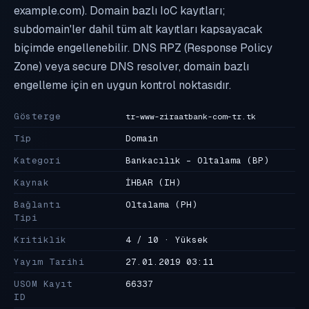
example.com). Domain bazlı IoC kayıtları;
subdomain'ler dahil tüm alt kayıtları kapsayacak
biçimde engellenebilir. DNS RPZ (Response Policy
Zone) veya secure DNS resolver, domain bazlı
engelleme için en uygun kontrol noktasıdır.
Gösterge
tr-www-ziraatbank-com-tr.tk
Tip
Domain
Kategori
Bankacılık - Oltalama
(BP)
Kaynak
İHBAR
(IH)
Bağlantı
Oltalama
(PH)
Tipi
Kritiklik
4 / 10 · Yüksek
Yayım Tarihi
27.01.2019 03:11
USOM Kayıt
66337
ID