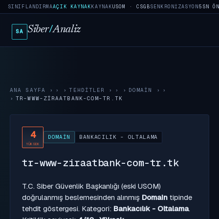
SINIFLANDIRMA
AÇIK KAYNAK
KAYNAK
USOM · CSGB
SENKRONIZASYON
5SN Ö
Siber
/
Analiz
SA
ANA SAYFA
›
TEHDITLER
›
DOMAIN
›
TR-WWW-ZIRAATBANK-COM-TR.TK
4
DOMAIN
BANKACILIK - OLTALAMA
YÜKSEK
tr-www-ziraatbank-com-tr.tk
T.C. Siber Güvenlik Başkanlığı (eski USOM)
doğrulanmış beslemesinden alınmış
Domain
tipinde
tehdit göstergesi. Kategori:
Bankacılık - Oltalama
.