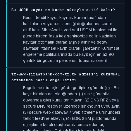
Bu USOM kaydı ne kadar süreyle aktif kalır?
Resmi tehdit kaydı, kaynak kurum tarafından
kaldırılana veya temizlendiği doğrulanana kadar
aktif kalır. SiberAnaliz veri seti USOM beslemesi ile
günde birden fazla kez senkronize edilir; kaldırılan
kayıtlar otomatik olarak arşive alınır ve detay
sayfaları "tarihsel kayıt" olarak işaretlenir. Kurumsal
engelleme politikalarınızda bu kayıt için en az 90
günlük bir gözetim penceresi tutmanız önerilir.
tr-www-ziraatbank-com-tr.tk adresini kurumsal
ortamımda nasıl engellerim?
Engelleme stratejisi gösterge tipine göre değişir. Bu
kayıt bir alan adı olduğundan: (1) sınır güvenlik
duvarında çıkış kuralı tanımlayın, (2) DNS RPZ veya
secure DNS resolver üzerinde sinkholing uygulayın,
(3) secure web gateway / web filtreleme ürünündeki
tehdit feed'ine ekleyin, (4) EDR/SIEM platformunda
eşleştirme kuralı oluşturarak temas eden uç
noktaları izleyin. Detaylı liste için sayfadaki