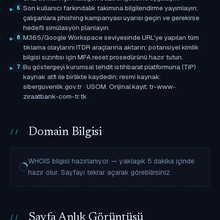
Son kullanıcı farkındalık takımına bilgilendirme yayımlayın;
5
çalışanlara phishing kampanyası uyarısı geçin ve gerekirse
hedefli simülasyon planlayın.
M365/Google Workspace seviyesinde URL'ye yapılan tüm
6
tıklama olaylarını ITDR araçlarına aktarın; potansiyel kimlik
bilgisi sızıntısı için MFA reset prosedürünü hazır tutun.
Bu göstergeyi kurumsal tehdit istihbarat platformuna (TIP)
7
kaynak atfı ile birlikte kaydedin; resmi kaynak:
siberguvenlik.gov.tr · USOM. Orijinal kayıt: tr-www-
ziraatbank-com-tr.tk
Domain Bilgisi
WHOIS bilgisi hazırlanıyor — yaklaşık 5 dakika içinde
hazır olur. Sayfayı tekrar açarak görebilirsiniz.
Sayfa Anlık Görüntüsü