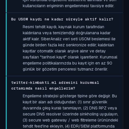
kullanıcıların erişiminin engellenmesi tavsiye edilir.
Bu USOM kaydı ne kadar süreyle aktif kalır?
Resmi tehdit kaydı, kaynak kurum tarafından
kaldırılana veya temizlendiği doğrulanana kadar
aktif kalır. SiberAnaliz veri seti USOM beslemesi ile
günde birden fazla kez senkronize edilir; kaldırılan
kayıtlar otomatik olarak arşive alınır ve detay
sayfaları "tarihsel kayıt" olarak işaretlenir. Kurumsal
engelleme politikalarınızda bu kayıt için en az 90
günlük bir gözetim penceresi tutmanız önerilir.
twitter-kimbakti.ml adresini kurumsal
ortamımda nasıl engellerim?
Engelleme stratejisi gösterge tipine göre değişir. Bu
kayıt bir alan adı olduğundan: (1) sınır güvenlik
duvarında çıkış kuralı tanımlayın, (2) DNS RPZ veya
secure DNS resolver üzerinde sinkholing uygulayın,
(3) secure web gateway / web filtreleme ürünündeki
tehdit feed'ine ekleyin, (4) EDR/SIEM platformunda