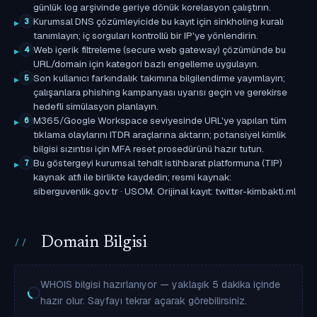
günlük log arşivinde geriye dönük korelasyon çalıştırın.
Kurumsal DNS çözümleyicide bu kayıt için sinkholing kuralı
3
tanımlayın; iç sorguları kontrollü bir IP'ye yönlendirin.
Web içerik filtreleme (secure web gateway) çözümünde bu
4
URL/domain için kategori bazlı engelleme uygulayın.
Son kullanıcı farkındalık takımına bilgilendirme yayımlayın;
5
çalışanlara phishing kampanyası uyarısı geçin ve gerekirse
hedefli simülasyon planlayın.
M365/Google Workspace seviyesinde URL'ye yapılan tüm
6
tıklama olaylarını ITDR araçlarına aktarın; potansiyel kimlik
bilgisi sızıntısı için MFA reset prosedürünü hazır tutun.
Bu göstergeyi kurumsal tehdit istihbarat platformuna (TIP)
7
kaynak atfı ile birlikte kaydedin; resmi kaynak:
siberguvenlik.gov.tr · USOM. Orijinal kayıt: twitter-kimbakti.ml
Domain Bilgisi
WHOIS bilgisi hazırlanıyor — yaklaşık 5 dakika içinde
hazır olur. Sayfayı tekrar açarak görebilirsiniz.