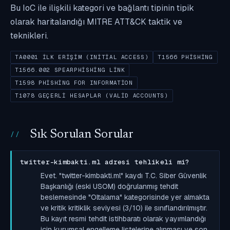
Bu IoC ile ilişkili kategori ve bağlantı tipinin tipik
olarak haritalandığı MITRE ATT&CK taktik ve
teknikleri.
TA0001 İLK ERIŞIM (INITIAL ACCESS)
T1566 PHISHING
T1566.002 SPEARPHISHING LINK
T1598 PHISHING FOR INFORMATION
T1078 GEÇERLI HESAPLAR (VALID ACCOUNTS)
Sık Sorulan Sorular
twitter-kimbakti.ml adresi tehlikeli mi?
Evet. "twitter-kimbakti.ml" kaydı T.C. Siber Güvenlik
Başkanlığı (eski USOM) doğrulanmış tehdit
beslemesinde "Oltalama" kategorisinde yer almakta
ve kritik kritiklik seviyesi (3/10) ile sınıflandırılmıştır.
Bu kayıt resmi tehdit istihbaratı olarak yayımlandığı
için kurumsal engelleme listelerine alınması ve son