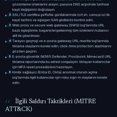
çözümleme isteklerini arayın; passive DNS arşivinde tarihsel
kayıt değişimini doğrulayın.
SSL/TLS sertifika şeffaflık günlüklerinde (crt.sh, censys.io) ilk
2
kayıt tarihini ve eşleşen SAN girdilerini kontrol edin.
Web proxy ve secure web gateway (SWG) log'larında URL
3
bazlı eşleştirme; başarılı/engellenmiş tüm isteklerin kullanıcı
atfı ile çıkarılması.
Tarayıcı geçmişi ve e-posta gateway URL rewrite log'larında
4
tıklama olaylarını korele edin; click-time protection alarmlarını
gözden geçirin.
E-posta güvenlik (M365 Defender, Proofpoint, Mimecast) URL
5
tıklama raporlarında bu adresi sorgulayın; tıklayan kullanıcılar
için MFA reset prosedürünü hazırlayın.
Kimlik sağlayıcı (Entra ID, Okta) anormal oturum açma
6
log'larında ilgili kullanıcılar için risky sign-in olaylarını korele
edin.
İlgili Saldırı Taktikleri (MITRE
ATT&CK)