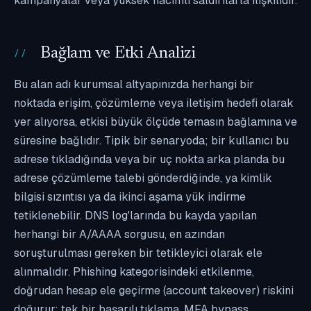
kampanyalar veya yüksek hacimli saldırılarla ilişkilidir.
Bağlam ve Etki Analizi
Bu alan adı kurumsal altyapınızda herhangi bir
noktada erişim, çözümleme veya iletişim hedefi olarak
yer alıyorsa, etkisi büyük ölçüde temasın bağlamına ve
süresine bağlıdır. Tipik bir senaryoda; bir kullanıcı bu
adrese tıkladığında veya bir uç nokta arka planda bu
adrese çözümleme talebi gönderdiğinde, ya kimlik
bilgisi sızıntısı ya da ikinci aşama yük indirme
tetiklenebilir. DNS log'larında bu kayda yapılan
herhangi bir A/AAAA sorgusu, en azından
soruşturulması gereken bir tetikleyici olarak ele
alınmalıdır. Phishing kategorisindeki etkilenme,
doğrudan hesap ele geçirme (account takeover) riskini
doğurur; tek bir başarılı tıklama, MFA bypass