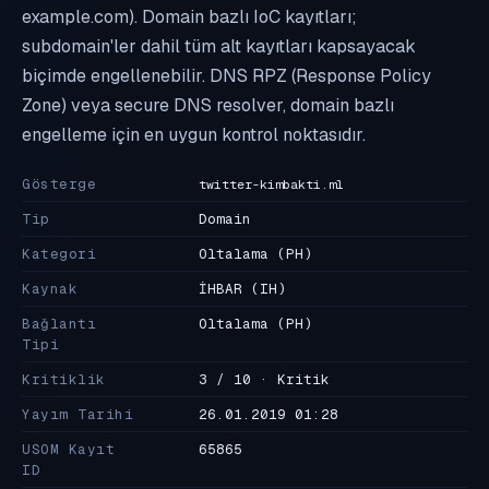
example.com). Domain bazlı IoC kayıtları;
subdomain'ler dahil tüm alt kayıtları kapsayacak
biçimde engellenebilir. DNS RPZ (Response Policy
Zone) veya secure DNS resolver, domain bazlı
engelleme için en uygun kontrol noktasıdır.
Gösterge
twitter-kimbakti.ml
Tip
Domain
Kategori
Oltalama
(PH)
Kaynak
İHBAR
(IH)
Bağlantı
Oltalama
(PH)
Tipi
Kritiklik
3 / 10 · Kritik
Yayım Tarihi
26.01.2019 01:28
USOM Kayıt
65865
ID