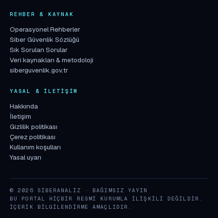
REHBER & KAYNAK
Operasyonel Rehberler
Siber Güvenlik Sözlüğü
Sık Sorulan Sorular
Veri kaynakları & metodoloji
siberguvenlik.gov.tr
YASAL & İLETIŞIM
Hakkında
İletişim
Gizlilik politikası
Çerez politikası
Kullanım koşulları
Yasal uyarı
© 2026 SIBERANALIZ · BAĞIMSIZ YAYIN
BU PORTAL HIÇBIR RESMI KURUMLA ILIŞKILI DEĞILDIR.
İÇERIK BILGILENDIRME AMAÇLIDIR.