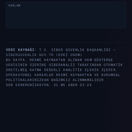
VERI KAYNAĞI:
T.C. SIBER GÜVENLIK BAŞKANLIĞI —
SIBERGUVENLIK.GOV.TR
(ESKI USOM)
BU SAYFA, RESMI KAYNAKTAN ALINAN HAM GÖSTERGE
VERISININ ÜZERINE SIBERANALIZ TARAFINDAN OTOMATIK
ÜRETILMIŞ KATMA DEĞERLI ANALITIK IÇERIK IÇERIR.
OPERASYONEL KARARLAR RESMI KAYNAKTAN VE KURUMSAL
POLITIKALARINIZDAN BAĞIMSIZ ALINMAMALIDIR.
SON SENKRONIZASYON: 31.05.2026 23:22