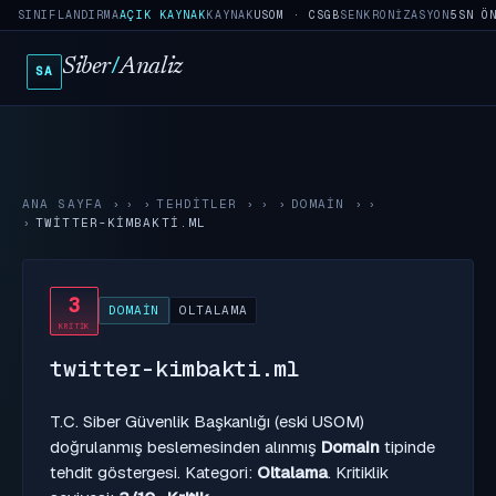
SINIFLANDIRMA
AÇIK KAYNAK
KAYNAK
USOM · CSGB
SENKRONIZASYON
10SN 
Siber
/
Analiz
SA
ANA SAYFA
›
TEHDITLER
›
DOMAIN
›
TWITTER-KIMBAKTI.ML
3
DOMAIN
OLTALAMA
KRITIK
twitter-kimbakti.ml
T.C. Siber Güvenlik Başkanlığı (eski USOM)
doğrulanmış beslemesinden alınmış
Domain
tipinde
tehdit göstergesi. Kategori:
Oltalama
. Kritiklik