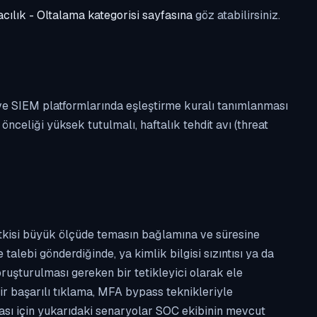
cılık - Oltalama kategorisi sayfasına
göz atabilirsiniz.
 ve SIEM platformlarında eşleştirme kuralı tanımlanması
celiği yüksek tutulmalı, haftalık tehdit avı (threat
etkisi büyük ölçüde temasın bağlamına ve süresine
alebi gönderdiğinde, ya kimlik bilgisi sızıntısı ya da
ruşturulması gereken bir tetikleyici olarak ele
ir başarılı tıklama, MFA bypass teknikleriyle
ması için yukarıdaki senaryolar SOC ekibinin mevcut