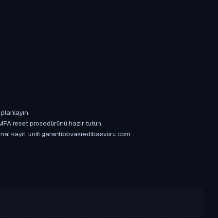
 planlayın.
 MFA reset prosedürünü hazır tutun.
jinal kayıt: unifi.garantibbvakredibasvuru.com