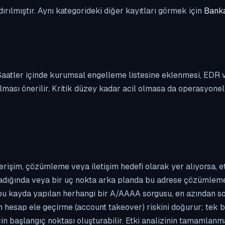
dırılmıştır. Aynı kategorideki diğer kayıtları görmek için
Banka
. Saatler içinde kurumsal engelleme listesine eklenmesi, EDR
ası önerilir. Kritik düzey kadar acil olmasa da operasyonel ön
erişim, çözümleme veya iletişim hedefi olarak yer alıyorsa, 
kladığında veya bir uç nokta arka planda bu adrese çözümleme t
 bu kayda yapılan herhangi bir A/AAAA sorgusu, en azından so
n hesap ele geçirme (account takeover) riskini doğurur; tek b
çin başlangıç noktası oluşturabilir. Etki analizinin tamamlan