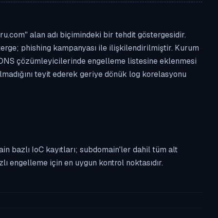
.com" alan adı biçimindeki bir tehdit göstergesidir.
terge; phishing kampanyası ile ilişkilendirilmiştir. Kurum
 DNS çözümleyicilerinde engelleme listesine eklenmesi
almadığını teyit ederek geriye dönük log korelasyonu
n bazlı IoC kayıtları; subdomain'ler dahil tüm alt
ı engelleme için en uygun kontrol noktasıdır.