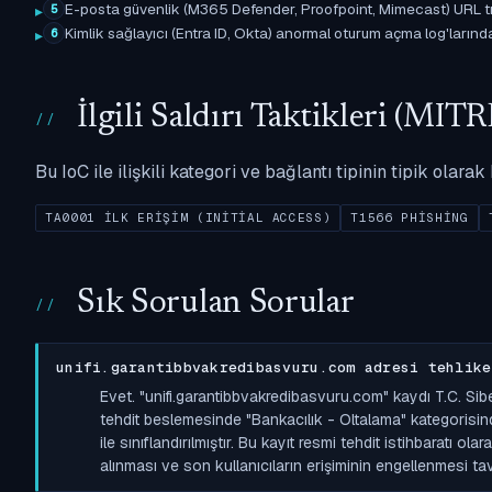
E-posta güvenlik (M365 Defender, Proofpoint, Mimecast) URL tıkl
5
Kimlik sağlayıcı (Entra ID, Okta) anormal oturum açma log'larında il
6
İlgili Saldırı Taktikleri (M
Bu IoC ile ilişkili kategori ve bağlantı tipinin tipik olar
TA0001 İLK ERIŞIM (INITIAL ACCESS)
T1566 PHISHING
Sık Sorulan Sorular
unifi.garantibbvakredibasvuru.com adresi tehlike
Evet. "unifi.garantibbvakredibasvuru.com" kaydı T.C. Si
tehdit beslemesinde "Bankacılık - Oltalama" kategorisind
ile sınıflandırılmıştır. Bu kayıt resmi tehdit istihbaratı o
alınması ve son kullanıcıların erişiminin engellenmesi tavs