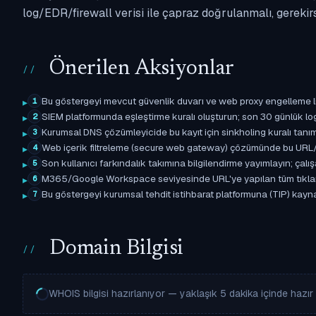
log/EDR/firewall verisi ile çapraz doğrulanmalı, gerekir
Önerilen Aksiyonlar
Bu göstergeyi mevcut güvenlik duvarı ve web proxy engelleme l
1
SIEM platformunda eşleştirme kuralı oluşturun; son 30 günlük l
2
Kurumsal DNS çözümleyicide bu kayıt için sinkholing kuralı tanımla
3
Web içerik filtreleme (secure web gateway) çözümünde bu URL/d
4
Son kullanıcı farkındalık takımına bilgilendirme yayımlayın; çal
5
M365/Google Workspace seviyesinde URL'ye yapılan tüm tıklama ol
6
Bu göstergeyi kurumsal tehdit istihbarat platformuna (TIP) kaynak
7
Domain Bilgisi
WHOIS bilgisi hazırlanıyor — yaklaşık 5 dakika içinde hazır o