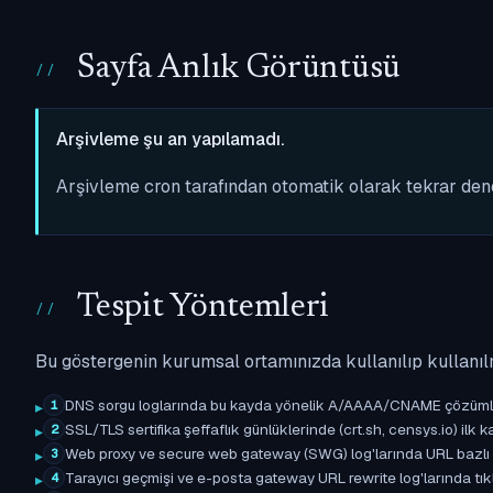
Sayfa Anlık Görüntüsü
Arşivleme şu an yapılamadı.
Arşivleme cron tarafından otomatik olarak tekrar de
Tespit Yöntemleri
Bu göstergenin kurumsal ortamınızda kullanılıp kullanıl
DNS sorgu loglarında bu kayda yönelik A/AAAA/CNAME çözümleme 
1
SSL/TLS sertifika şeffaflık günlüklerinde (crt.sh, censys.io) ilk ka
2
Web proxy ve secure web gateway (SWG) log'larında URL bazlı eşle
3
Tarayıcı geçmişi ve e-posta gateway URL rewrite log'larında tıkl
4