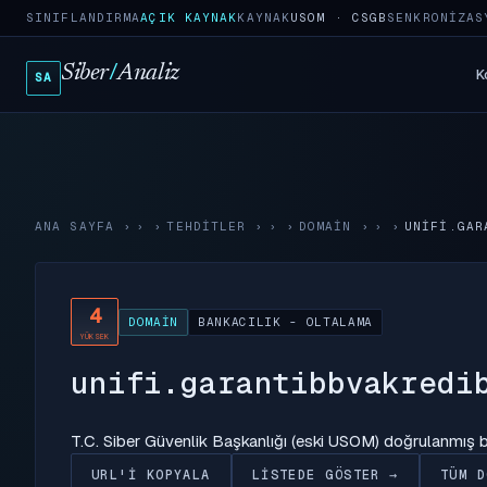
SINIFLANDIRMA
AÇIK KAYNAK
KAYNAK
USOM · CSGB
SENKRONIZAS
Siber
/
Analiz
K
SA
ANA SAYFA
›
TEHDITLER
›
DOMAIN
›
UNIFI.GAR
4
DOMAIN
BANKACILIK - OLTALAMA
YÜKSEK
unifi.garantibbvakredi
T.C. Siber Güvenlik Başkanlığı (eski USOM) doğrulanmış
URL'I KOPYALA
LISTEDE GÖSTER →
TÜM D