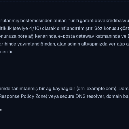
rulanmış beslemesinden alınan, "unifi.garantibbvakredibasvuru
tiklik (seviye 4/10) olarak sınıflandırılmıştır. Söz konusu gös
asyonunuza göre ağ kenarında, e-posta gateway katmanında ve
arihinde yayımlandığından, alan adının altyapınızda yer alıp 
erilir.
imde tanımlanmış bir ağ kaynağıdır (örn. example.com). Domai
Response Policy Zone) veya secure DNS resolver, domain bazl
m