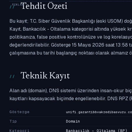
Tehdit Özeti
Bu kayıt; T.C. Siber Güvenlik Başkanlığı (eski USOM) doğ
Kayıt, Bankacılık - Oltalama kategorisi altında yüksek kri
politikanıza, false positive kontrolünüze ve log korel
değerlendirilebilir. Gösterge 15 Mayıs 2026 saat 13:58 t
çalışmasına bu tarihi başlangıç noktası olarak almanız ön
Teknik Kayıt
Alan adı (domain), DNS sistemi üzerinden insan-okur biç
kayıtları kapsayacak biçimde engellenebilir. DNS RPZ (
Gösterge
unifi.garantibbvakredibasvuru.co
Tip
Domain
Kategori
Bankacılık - Oltalama
(BP)