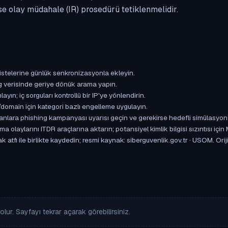
se olay müdahale (IR) prosedürü tetiklenmelidir.
istelerine günlük senkronizasyonla ekleyin.
og verisinde geriye dönük arama yapın.
yın; iç sorguları kontrollü bir IP'ye yönlendirin.
omain için kategori bazlı engelleme uygulayın.
ışanlara phishing kampanyası uyarısı geçin ve gerekirse hedefli simülasyon
aylarını ITDR araçlarına aktarın; potansiyel kimlik bilgisi sızıntısı için
 atfı ile birlikte kaydedin; resmi kaynak: siberguvenlik.gov.tr · USOM. Ori
lur. Sayfayı tekrar açarak görebilirsiniz.