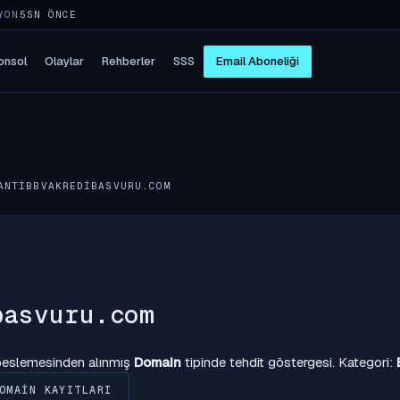
YON
5SN ÖNCE
onsol
Olaylar
Rehberler
SSS
Email Aboneliği
ANTIBBVAKREDIBASVURU.COM
basvuru.com
 beslemesinden alınmış
Domain
tipinde tehdit göstergesi. Kategori:
OMAIN KAYITLARI