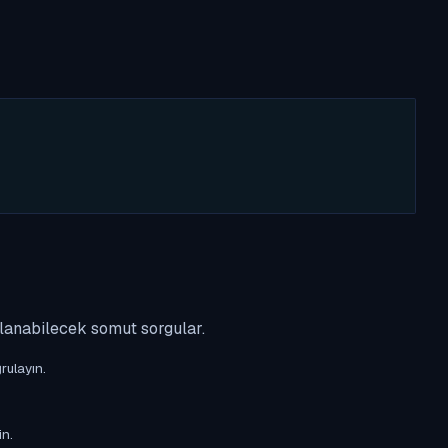
ulanabilecek somut sorgular.
rulayın.
in.