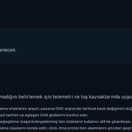
nenecek.
madığını belirlemek için telemetri ve log kaynaklarında uyg
isteklerini arayın; passive DNS arşivinde tarihsel kayıt değişimini doğ
yıt tarihini ve eşleşen SAN girdilerini kontrol edin.
ştirme; başarılı/engellenmiş tüm isteklerin kullanıcı atfı ile çıkarılması.
ama olaylarını korele edin; click-time protection alarmlarını gözden geçir