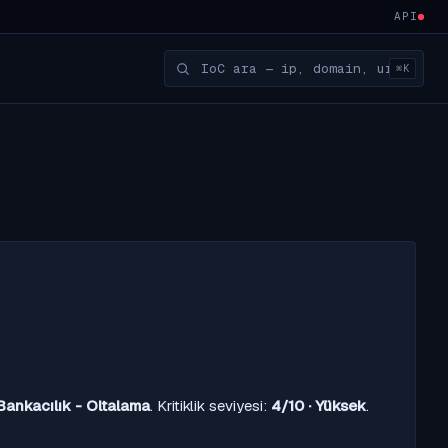
API
⌘K
Bankacılık - Oltalama
. Kritiklik seviyesi:
4/10 · Yüksek
.