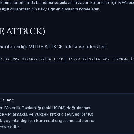
ama raporlarında bu adresi sorgulayın; tıklayan kullanıcılar için MFA res
gili kullanıcılar için risky sign-in olaylarını korele edin.
ITRE ATT&CK)
ak haritalandığı MITRE ATT&CK taktik ve teknikleri.
T1566.002 SPEARPHISHING LINK
T1598 PHISHING FOR INFORMATI
li mi?
ber Güvenlik Başkanlığı (eski USOM) doğrulanmış
e yer almakta ve yüksek kritiklik seviyesi (4/10)
larak yayımlandığı için kurumsal engelleme listelerine
iye edilir.